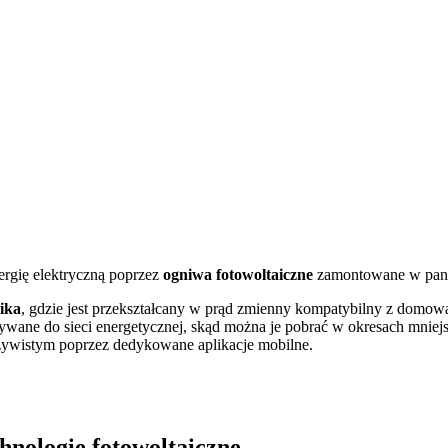
ergię elektryczną poprzez
ogniwa fotowoltaiczne
zamontowane w pane
ika
, gdzie jest przekształcany w prąd zmienny kompatybilny z domową 
ywane do sieci energetycznej, skąd można je pobrać w okresach mniej
zywistym poprzez dedykowane aplikacje mobilne.
chnologie fotowoltaiczne