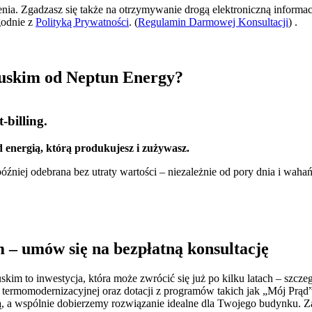
zenia. Zgadzasz się także na otrzymywanie drogą elektroniczną informac
godnie z
Polityką Prywatności
. (
Regulamin Darmowej Konsultacji
) .
buskim od Neptun Energy?
-billing.
 energią, którą produkujesz i zużywasz.
źniej odebrana bez utraty wartości – niezależnie od pory dnia i wahań
 – umów się na bezpłatną konsultację
skim to inwestycja, która może zwrócić się już po kilku latach – szcz
 termomodernizacyjnej oraz dotacji z programów takich jak „Mój Prąd
ą, a wspólnie dobierzemy rozwiązanie idealne dla Twojego budynku. Za