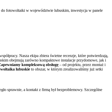
do fotowoltaiki w województwie lubuskim, inwestycja w panele
współpracy. Nasza ekipa zbiera świetne recenzje, które potwierdzają,
lubuskim obejmują zarówno kompaktowe instalacje przydomowe, jak i
Zapewniamy
kompleksową obsługę
– od projektu, przez montaż i
woltaika lubuskie
to obszar, w którym zrealizowaliśmy już setki
iegło sprawnie, a kontakt z firmą był bezproblemowy. Szczególne
Ś
o
P
F