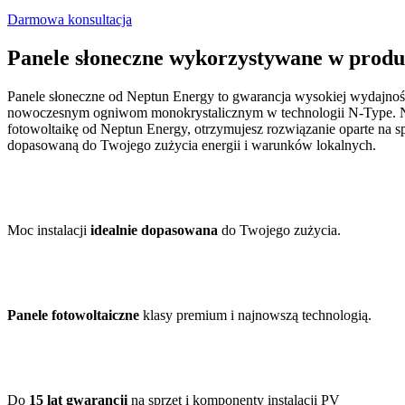
Darmowa konsultacja
Panele słoneczne wykorzystywane w produ
Panele słoneczne od Neptun Energy to gwarancja wysokiej wydajności 
nowoczesnym ogniwom monokrystalicznym w technologii N-Type. Nastę
fotowoltaikę od Neptun Energy, otrzymujesz rozwiązanie oparte na 
dopasowaną do Twojego zużycia energii i warunków lokalnych.
Moc instalacji
idealnie dopasowana
do Twojego zużycia.
Panele fotowoltaiczne
klasy premium i najnowszą technologią.
Do
15 lat gwarancji
na sprzęt i komponenty instalacji PV