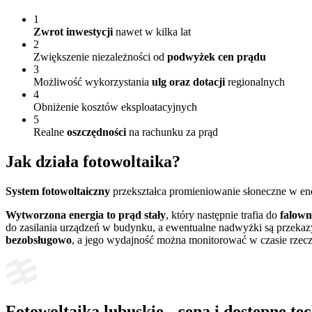
1
Zwrot inwestycji
nawet w kilka lat
2
Zwiększenie niezależności od
podwyżek cen prądu
3
Możliwość wykorzystania
ulg oraz dotacji
regionalnych
4
Obniżenie kosztów eksploatacyjnych
5
Realne
oszczędności
na rachunku za prąd
Jak działa
fotowoltaika?
System fotowoltaiczny
przekształca promieniowanie słoneczne w en
Wytworzona energia to prąd stały
, który następnie trafia do
falown
do zasilania urządzeń w budynku, a ewentualne nadwyżki są przekaz
bezobsługowo
, a jego wydajność można monitorować w czasie rzec
Fotowoltaika lubuskie
- cena i dostępne te