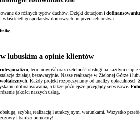
owane do różnych typów dachów. Dzięki dotacjom i
dofinansowaniu
 od właścicieli gospodarstw domowych po przedsiębiorstwa.
ltaikę
a w lubuskim
a opinie klientów
rofesjonalizm
, terminowość oraz rzetelność obsługi na każdym etapie 
stalacje działają bezawaryjnie. Nasze realizacje w Zielonej Górze i 
owoltaicznych
. Każdy projekt rozpoczynamy od analizy opłacalności.
zyskaniu dofinansowania, a także późniejsze przeglądy serwisowe.
Foto
rdzenie jakości naszych usług.
 obsługą, szybką realizacją i atrakcyjnymi warunkami. Wszystko przeb
rzeczowy i bardzo pomocny!