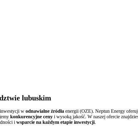
ztwie lubuskim
 inwestycji w
odnawialne źródła
energii (OZE). Neptun Energy oferuj
ujemy
konkurencyjne ceny
i wysoką jakość. W naszej ofercie znajdz
dności i
wsparcie na każdym etapie inwestycji
.