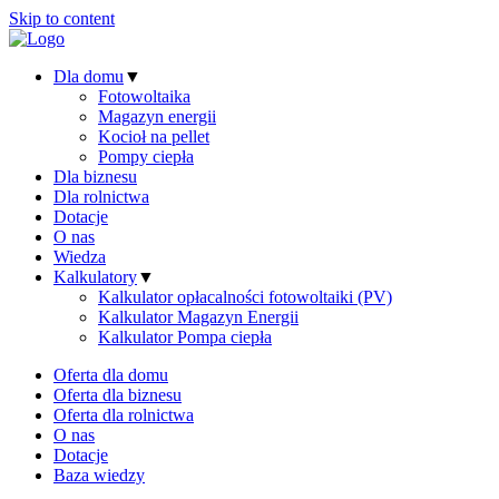
Skip to content
Dla domu
▼
Fotowoltaika
Magazyn energii
Kocioł na pellet
Pompy ciepła
Dla biznesu
Dla rolnictwa
Dotacje
O nas
Wiedza
Kalkulatory
▼
Kalkulator opłacalności fotowoltaiki (PV)
Kalkulator Magazyn Energii
Kalkulator Pompa ciepła
Oferta dla domu
Oferta dla biznesu
Oferta dla rolnictwa
O nas
Dotacje
Baza wiedzy