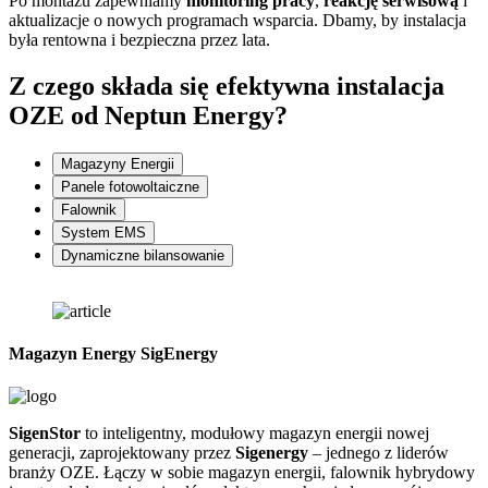
Po montażu zapewniamy
monitoring pracy
,
reakcję serwisową
i
aktualizacje o nowych programach wsparcia. Dbamy, by instalacja
była rentowna i bezpieczna przez lata.
Z czego składa się
efektywna instalacja
OZE od Neptun Energy?
Magazyny Energii
Panele fotowoltaiczne
Falownik
System EMS
Dynamiczne bilansowanie
Magazyn Energy SigEnergy
SigenStor
to inteligentny, modułowy magazyn energii nowej
Z
generacji, zaprojektowany przez
Sigenergy
– jednego z liderów
n
branży OZE. Łączy w sobie magazyn energii, falownik hybrydowy
G