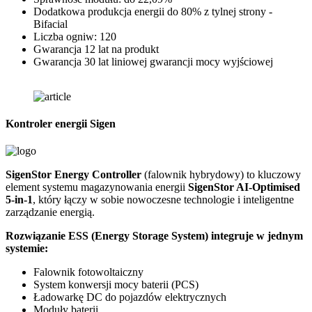
Dodatkowa produkcja energii do 80% z tylnej strony -
Bifacial
Liczba ogniw: 120
Gwarancja 12 lat na produkt
Gwarancja 30 lat liniowej gwarancji mocy wyjściowej
Kontroler energii Sigen
SigenStor Energy Controller
(falownik hybrydowy) to kluczowy
D
element systemu magazynowania energii
SigenStor AI-Optimised
z
5-in-1
, który łączy w sobie nowoczesne technologie i inteligentne
w
zarządzanie energią.
a
o
Rozwiązanie ESS (Energy Storage System) integruje w jednym
systemie:
D
Falownik fotowoltaiczny
System konwersji mocy baterii (PCS)
Ładowarkę DC do pojazdów elektrycznych
Moduły baterii