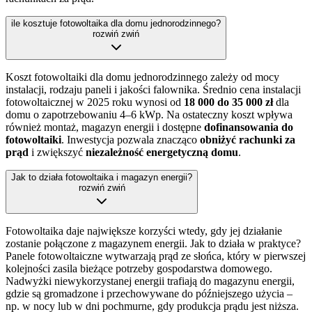
ile kosztuje fotowoltaika dla domu jednorodzinnego?
rozwiń
zwiń
Koszt fotowoltaiki dla domu jednorodzinnego zależy od mocy
instalacji, rodzaju paneli i jakości falownika. Średnio cena instalacji
fotowoltaicznej w 2025 roku wynosi od
18 000 do 35 000 zł
dla
domu o zapotrzebowaniu 4–6 kWp. Na ostateczny koszt wpływa
również montaż, magazyn energii i dostępne
dofinansowania do
fotowoltaiki
. Inwestycja pozwala znacząco
obniżyć rachunki za
prąd
i zwiększyć
niezależność energetyczną domu
.
Jak to działa fotowoltaika i magazyn energii?
rozwiń
zwiń
Fotowoltaika daje największe korzyści wtedy, gdy jej działanie
zostanie połączone z magazynem energii. Jak to działa w praktyce?
Panele fotowoltaiczne wytwarzają prąd ze słońca, który w pierwszej
kolejności zasila bieżące potrzeby gospodarstwa domowego.
Nadwyżki niewykorzystanej energii trafiają do magazynu energii,
gdzie są gromadzone i przechowywane do późniejszego użycia –
np. w nocy lub w dni pochmurne, gdy produkcja prądu jest niższa.