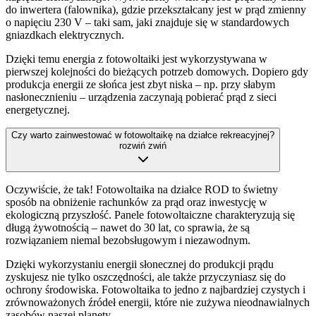
do inwertera (falownika), gdzie przekształcany jest w prąd zmienny
o napięciu 230 V – taki sam, jaki znajduje się w standardowych
gniazdkach elektrycznych.
Dzięki temu energia z fotowoltaiki jest wykorzystywana w
pierwszej kolejności do bieżących potrzeb domowych. Dopiero gdy
produkcja energii ze słońca jest zbyt niska – np. przy słabym
nasłonecznieniu – urządzenia zaczynają pobierać prąd z sieci
energetycznej.
Czy warto zainwestować w fotowoltaikę na działce rekreacyjnej?
rozwiń
zwiń
Oczywiście, że tak! Fotowoltaika na działce ROD to świetny
sposób na obniżenie rachunków za prąd oraz inwestycję w
ekologiczną przyszłość. Panele fotowoltaiczne charakteryzują się
długą żywotnością – nawet do 30 lat, co sprawia, że są
rozwiązaniem niemal bezobsługowym i niezawodnym.
Dzięki wykorzystaniu energii słonecznej do produkcji prądu
zyskujesz nie tylko oszczędności, ale także przyczyniasz się do
ochrony środowiska. Fotowoltaika to jedno z najbardziej czystych i
zrównoważonych źródeł energii, które nie zużywa nieodnawialnych
zasobów naszej planety.