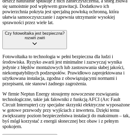
deszcz naturalnie spłukuje z nich zanieczyszczenia, a śnieg zsuwa
się samoistnie pod wpływem grawitacji. Dodatkowo ich
powierzchnia pokryta jest specjalną powłoką ochronną, która
ułatwia samooczyszczanie i zapewnia utrzymanie wysokiej
sprawności przez wiele lat.
Czy fotowoltaika jest bezpieczna?
rozwiń
zwiń
Fotowoltaika to technologia w pełni bezpieczna dla ludzi i
środowiska. Ryzyko awarii jest minimalne i zazwyczaj wynika
jedynie z błędów montażowych lub zastosowania słabej jakości,
niekompatybilnych podzespołów. Prawidłowo zaprojektowana i
użytkowana instalacja, zgodna z obowiązującymi normami i
przepisami, nie stanowi żadnego zagrożenia.
W firmie Neptun Energy stosujemy nowoczesne rozwiązania
technologiczne, takie jak falowniki z funkcją AFCI (Arc Fault
Circuit Interrupter) czy specjalne skrzynki elektryczne wyposażone
w gotowe przewody przy wyjściach z inwertera. Dzięki temu
zwiększamy poziom bezpieczeństwa instalacji do maksimum – tak,
byś mógł korzystać z energii słonecznej bez obaw i z pełnym
spokojem.