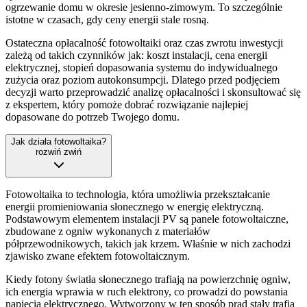
ogrzewanie domu w okresie jesienno-zimowym. To szczególnie
istotne w czasach, gdy ceny energii stale rosną.
Ostateczna opłacalność fotowoltaiki oraz czas zwrotu inwestycji
zależą od takich czynników jak: koszt instalacji, cena energii
elektrycznej, stopień dopasowania systemu do indywidualnego
zużycia oraz poziom autokonsumpcji. Dlatego przed podjęciem
decyzji warto przeprowadzić analizę opłacalności i skonsultować się
z ekspertem, który pomoże dobrać rozwiązanie najlepiej
dopasowane do potrzeb Twojego domu.
Jak działa fotowoltaika?
rozwiń
zwiń
Fotowoltaika to technologia, która umożliwia przekształcanie
energii promieniowania słonecznego w energię elektryczną.
Podstawowym elementem instalacji PV są panele fotowoltaiczne,
zbudowane z ogniw wykonanych z materiałów
półprzewodnikowych, takich jak krzem. Właśnie w nich zachodzi
zjawisko zwane efektem fotowoltaicznym.
Kiedy fotony światła słonecznego trafiają na powierzchnię ogniw,
ich energia wprawia w ruch elektrony, co prowadzi do powstania
napięcia elektrycznego. Wytworzony w ten sposób prąd stały trafia