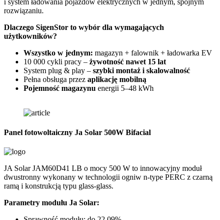
i system ładowania pojazdów elektrycznych w jednym, spójnym
f
rozwiązaniu.
D
Dlaczego SigenStor to wybór dla wymagających
użytkowników?
Wszystko w jednym:
magazyn + falownik + ładowarka EV
10 000 cykli pracy –
żywotność nawet 15 lat
System plug & play –
szybki montaż i skalowalność
Pełna obsługa przez
aplikację mobilną
Pojemność magazynu
energii 5–48 kWh
Panel fotowoltaiczny Ja Solar 500W Bifacial
JA Solar JAM60D41 LB o mocy 500 W to innowacyjny moduł
dwustronny wykonany w technologii ogniw n-type PERC z czarną
m
ramą i konstrukcją typu glass-glass.
t
d
Parametry modułu Ja Solar:
Sprawność modułu: do 22,09%