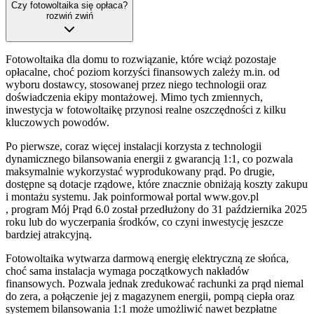
Czy fotowoltaika się opłaca?
rozwiń
zwiń
Fotowoltaika dla domu to rozwiązanie, które wciąż pozostaje
opłacalne, choć poziom korzyści finansowych zależy m.in. od
wyboru dostawcy, stosowanej przez niego technologii oraz
doświadczenia ekipy montażowej. Mimo tych zmiennych,
inwestycja w fotowoltaikę przynosi realne oszczędności z kilku
kluczowych powodów.
Po pierwsze, coraz więcej instalacji korzysta z technologii
dynamicznego bilansowania energii z gwarancją 1:1, co pozwala
maksymalnie wykorzystać wyprodukowany prąd. Po drugie,
dostępne są dotacje rządowe, które znacznie obniżają koszty zakupu
i montażu systemu. Jak poinformował portal www.gov.pl
, program Mój Prąd 6.0 został przedłużony do 31 października 2025
roku lub do wyczerpania środków, co czyni inwestycję jeszcze
bardziej atrakcyjną.
Fotowoltaika wytwarza darmową energię elektryczną ze słońca,
choć sama instalacja wymaga początkowych nakładów
finansowych. Pozwala jednak zredukować rachunki za prąd niemal
do zera, a połączenie jej z magazynem energii, pompą ciepła oraz
systemem bilansowania 1:1 może umożliwić nawet bezpłatne