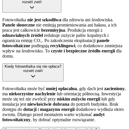
rozwiń
zwiń
Fotowoltaika
nie jest szkodliwa
dla zdrowia ani środowiska.
Panele słoneczne
nie emitują promieniowania ani hałasu, a ich
praca jest całkowicie
bezemisyjna
. Produkcja energii z
odnawialnych źródeł
redukuje zużycie paliw kopalnych i
ogranicza emisję CO₂. Po zakończeniu eksploatacji
panele
fotowoltaiczne
podlegają
recyklingowi
, co dodatkowo zmniejsza
wpływ na środowisko. To
czyste i bezpieczne źródło energii
dla
domu.
Kiedy fotowoltaika się nie opłaca?
rozwiń
zwiń
Fotowoltaika może być
mniej opłacalna
, gdy dach jest
zacieniony
,
ma
niekorzystne nachylenie
lub orientację północną. Inwestycja
może się też nie zwrócić przy
niskim zużyciu energii
lub gdy
instalacja jest
niewłaściwie dobrana
do potrzeb budynku. Brak
dostępu do
dotacji
i
magazynu energii
dodatkowo wydłuża okres
zwrotu. Dlatego przed montażem warto wykonać
audyt
fotowoltaiczny
, by dobrać optymalne rozwiązanie.