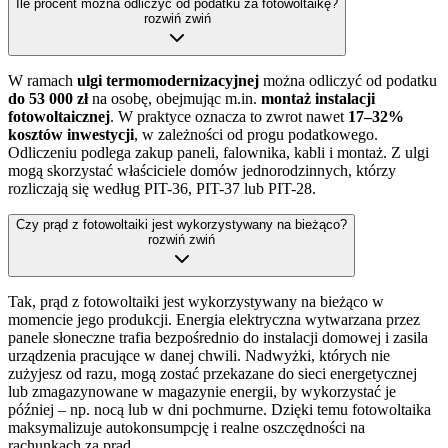
Ile procent można odliczyć od podatku za fotowoltaikę?
rozwiń
zwiń
W ramach
ulgi termomodernizacyjnej
można odliczyć od podatku
do 53 000 zł
na osobę, obejmując m.in.
montaż instalacji
fotowoltaicznej
. W praktyce oznacza to zwrot nawet
17–32%
kosztów inwestycji
, w zależności od progu podatkowego.
Odliczeniu podlega zakup paneli, falownika, kabli i montaż. Z ulgi
mogą skorzystać właściciele domów jednorodzinnych, którzy
rozliczają się według PIT-36, PIT-37 lub PIT-28.
Czy prąd z fotowoltaiki jest wykorzystywany na bieżąco?
rozwiń
zwiń
Tak, prąd z fotowoltaiki jest wykorzystywany na bieżąco w
momencie jego produkcji. Energia elektryczna wytwarzana przez
panele słoneczne trafia bezpośrednio do instalacji domowej i zasila
urządzenia pracujące w danej chwili. Nadwyżki, których nie
zużyjesz od razu, mogą zostać przekazane do sieci energetycznej
lub zmagazynowane w magazynie energii, by wykorzystać je
później – np. nocą lub w dni pochmurne. Dzięki temu fotowoltaika
maksymalizuje autokonsumpcję i realne oszczędności na
rachunkach za prąd.