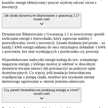
kosztów energii elektrycznej i jeszcze szybciej odczuć zwrot z
inwestycji.
Jak działa dynamiczne bilansowanie z gwarancją 1:1?
rozwiń
zwiń
Dynamiczne Bilansowanie z Gwarancją 1:1 to nowoczesny sposób
rozliczania energii z fotowoltaiki, który zapewnia stabilny i
przewidywalny zwrot z inwestycji. Zasada działania jest prosta – za
każdą 1 kWh energii oddanej do sieci otrzymujesz dokładnie 1 kWh
z powrotem, bez strat wynikających z przelicznika czy prowizji.
Wyprodukowane nadwyżki energii trafiają do tzw. wirtualnego
magazynu energii, z którego możesz je odebrać w dowolnym
momencie trwania umowy lub przeznaczyć na pokrycie opłat
dystrybucyjnych. Co więcej, jeśli instalacja fotowoltaiczna
współpracuje z pompą ciepła, możliwe jest uzyskanie niemal
darmowego ogrzewania w okresie jesienno-zimowym.
Czy panele fotowoltaiczne produkują energię w zimie?
rozwiń
zwiń