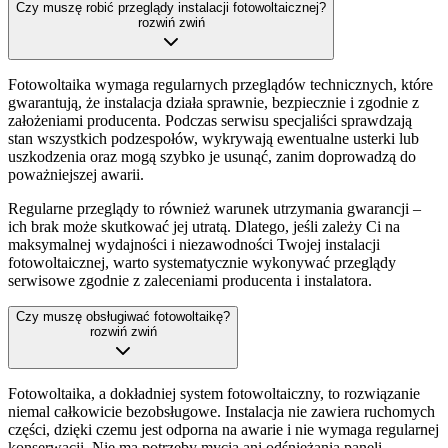
Czy muszę robić przeglądy instalacji fotowoltaicznej?
rozwiń
zwiń
Fotowoltaika wymaga regularnych przeglądów technicznych, które
gwarantują, że instalacja działa sprawnie, bezpiecznie i zgodnie z
założeniami producenta. Podczas serwisu specjaliści sprawdzają
stan wszystkich podzespołów, wykrywają ewentualne usterki lub
uszkodzenia oraz mogą szybko je usunąć, zanim doprowadzą do
poważniejszej awarii.
Regularne przeglądy to również warunek utrzymania gwarancji –
ich brak może skutkować jej utratą. Dlatego, jeśli zależy Ci na
maksymalnej wydajności i niezawodności Twojej instalacji
fotowoltaicznej, warto systematycznie wykonywać przeglądy
serwisowe zgodnie z zaleceniami producenta i instalatora.
Czy muszę obsługiwać fotowoltaikę?
rozwiń
zwiń
Fotowoltaika, a dokładniej system fotowoltaiczny, to rozwiązanie
niemal całkowicie bezobsługowe. Instalacja nie zawiera ruchomych
części, dzięki czemu jest odporna na awarie i nie wymaga regularnej
konserwacji. Nie ma potrzeby mycia ani odśnieżania paneli –