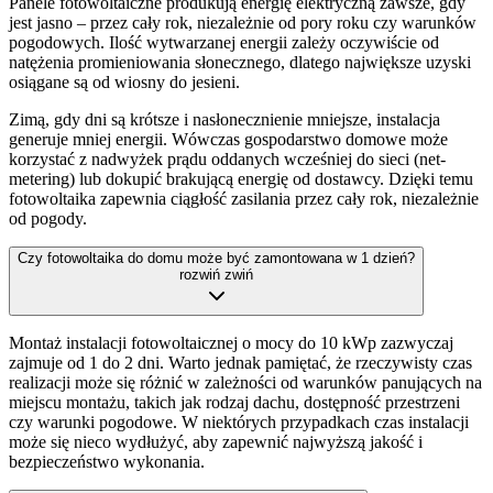
Panele fotowoltaiczne produkują energię elektryczną zawsze, gdy
jest jasno – przez cały rok, niezależnie od pory roku czy warunków
pogodowych. Ilość wytwarzanej energii zależy oczywiście od
natężenia promieniowania słonecznego, dlatego największe uzyski
osiągane są od wiosny do jesieni.
Zimą, gdy dni są krótsze i nasłonecznienie mniejsze, instalacja
generuje mniej energii. Wówczas gospodarstwo domowe może
korzystać z nadwyżek prądu oddanych wcześniej do sieci (net-
metering) lub dokupić brakującą energię od dostawcy. Dzięki temu
fotowoltaika zapewnia ciągłość zasilania przez cały rok, niezależnie
od pogody.
Czy fotowoltaika do domu może być zamontowana w 1 dzień?
rozwiń
zwiń
Montaż instalacji fotowoltaicznej o mocy do 10 kWp zazwyczaj
zajmuje od 1 do 2 dni. Warto jednak pamiętać, że rzeczywisty czas
realizacji może się różnić w zależności od warunków panujących na
miejscu montażu, takich jak rodzaj dachu, dostępność przestrzeni
czy warunki pogodowe. W niektórych przypadkach czas instalacji
może się nieco wydłużyć, aby zapewnić najwyższą jakość i
bezpieczeństwo wykonania.