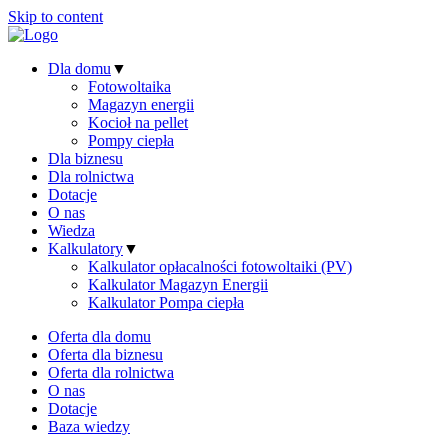
Skip to content
Dla domu
▼
Fotowoltaika
Magazyn energii
Kocioł na pellet
Pompy ciepła
Dla biznesu
Dla rolnictwa
Dotacje
O nas
Wiedza
Kalkulatory
▼
Kalkulator opłacalności fotowoltaiki (PV)
Kalkulator Magazyn Energii
Kalkulator Pompa ciepła
Oferta dla domu
Oferta dla biznesu
Oferta dla rolnictwa
O nas
Dotacje
Baza wiedzy