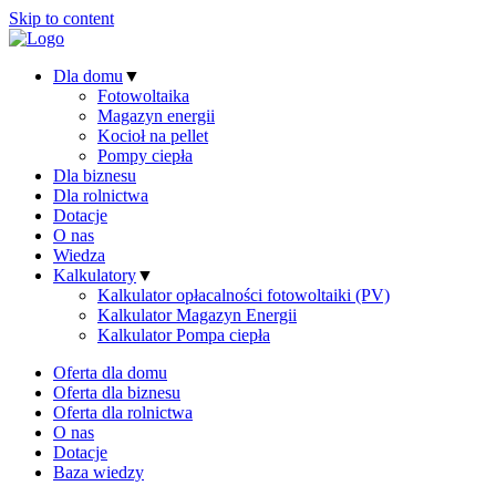
Skip to content
Dla domu
▼
Fotowoltaika
Magazyn energii
Kocioł na pellet
Pompy ciepła
Dla biznesu
Dla rolnictwa
Dotacje
O nas
Wiedza
Kalkulatory
▼
Kalkulator opłacalności fotowoltaiki (PV)
Kalkulator Magazyn Energii
Kalkulator Pompa ciepła
Oferta dla domu
Oferta dla biznesu
Oferta dla rolnictwa
O nas
Dotacje
Baza wiedzy