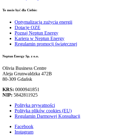
To może być dla Ciebie:
Optymalizacja zużycia energii
Dotacje OZE
Poznaj Neptun Energy
Kariera w Neptun Energy
Regulamin promocji świątecznej
Neptun Energy Sp. z o.o.
Olivia Business Centre
Aleja Grunwaldzka 472B
80-309 Gdańsk
KRS:
0000941851
NIP:
5842811925
Polityka prywatności
Polityka plików cookies (EU)
Regulamin Darmowej Konsultacji
Facebook
Instagram