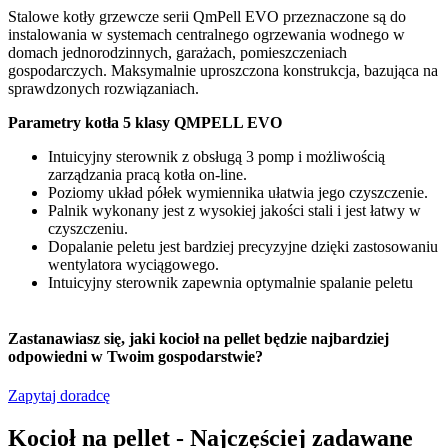
Stalowe kotły grzewcze serii QmPell EVO przeznaczone są do
instalowania w systemach centralnego ogrzewania wodnego w
s
domach jednorodzinnych, garażach, pomieszczeniach
w
gospodarczych. Maksymalnie uproszczona konstrukcja, bazująca na
m
sprawdzonych rozwiązaniach.
p
Parametry kotła 5 klasy QMPELL EVO
P
Intuicyjny sterownik z obsługą 3 pomp i możliwością
zarządzania pracą kotła on-line.
Poziomy układ półek wymiennika ułatwia jego czyszczenie.
Palnik wykonany jest z wysokiej jakości stali i jest łatwy w
czyszczeniu.
Dopalanie peletu jest bardziej precyzyjne dzięki zastosowaniu
wentylatora wyciągowego.
Intuicyjny sterownik zapewnia optymalnie spalanie peletu
Zastanawiasz się,
jaki kocioł na pellet
będzie najbardziej
odpowiedni w Twoim gospodarstwie?
Zapytaj doradcę
Kocioł na pellet
- Najczęściej zadawane