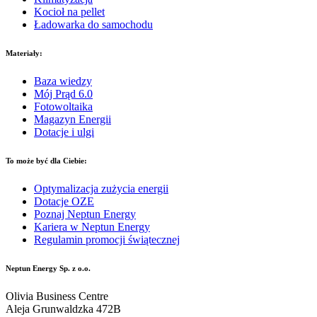
Kocioł na pellet
Ładowarka do samochodu
Materiały:
Baza wiedzy
Mój Prąd 6.0
Fotowoltaika
Magazyn Energii
Dotacje i ulgi
To może być dla Ciebie:
Optymalizacja zużycia energii
Dotacje OZE
Poznaj Neptun Energy
Kariera w Neptun Energy
Regulamin promocji świątecznej
Neptun Energy Sp. z o.o.
Olivia Business Centre
Aleja Grunwaldzka 472B