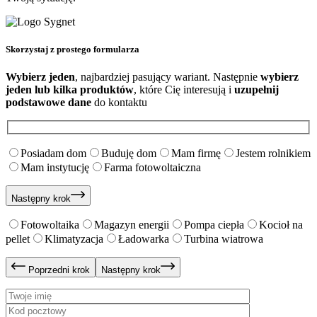
Skorzystaj
z prostego formularza
Wybierz jeden
, najbardziej pasujący wariant. Następnie
wybierz
jeden lub kilka produktów
, które Cię interesują i
uzupełnij
podstawowe dane
do kontaktu
Posiadam dom
Buduję dom
Mam firmę
Jestem rolnikiem
Mam instytucję
Farma fotowoltaiczna
Następny krok
Fotowoltaika
Magazyn energii
Pompa ciepła
Kocioł na
pellet
Klimatyzacja
Ładowarka
Turbina wiatrowa
Poprzedni krok
Następny krok