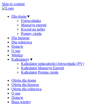
Skip to content
Dla domu
▼
Fotowoltaika
Magazyn energii
Kocioł na pellet
Pompy ciepła
Dla biznesu
Dla rolnictwa
Dotacje
O nas
Wiedza
Kalkulatory
▼
Kalkulator opłacalności fotowoltaiki (PV)
Kalkulator Magazyn Energii
Kalkulator Pompa ciepła
Oferta dla domu
Oferta dla biznesu
Oferta dla rolnictwa
O nas
Dotacje
Baza wiedzy