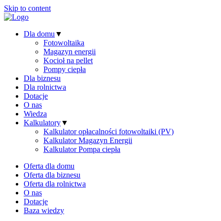
Skip to content
Dla domu
▼
Fotowoltaika
Magazyn energii
Kocioł na pellet
Pompy ciepła
Dla biznesu
Dla rolnictwa
Dotacje
O nas
Wiedza
Kalkulatory
▼
Kalkulator opłacalności fotowoltaiki (PV)
Kalkulator Magazyn Energii
Kalkulator Pompa ciepła
Oferta dla domu
Oferta dla biznesu
Oferta dla rolnictwa
O nas
Dotacje
Baza wiedzy