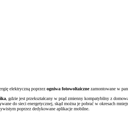
ergię elektryczną poprzez
ogniwa fotowoltaiczne
zamontowane w pane
ika
, gdzie jest przekształcany w prąd zmienny kompatybilny z domową 
ywane do sieci energetycznej, skąd można je pobrać w okresach mniej
zywistym poprzez dedykowane aplikacje mobilne.