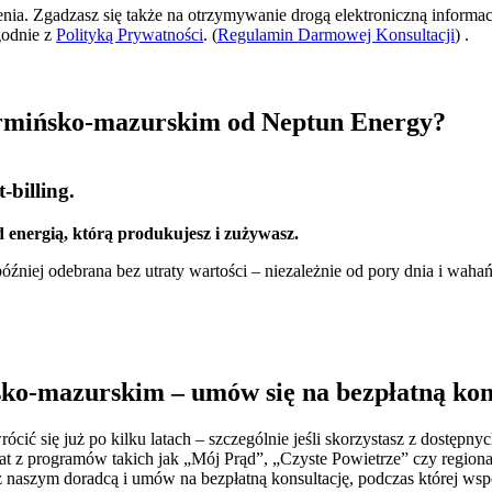
zenia. Zgadzasz się także na otrzymywanie drogą elektroniczną informac
godnie z
Polityką Prywatności
. (
Regulamin Darmowej Konsultacji
) .
rmińsko-mazurskim od Neptun Energy?
-billing.
 energią, którą produkujesz i zużywasz.
źniej odebrana bez utraty wartości – niezależnie od pory dnia i wahań
sko-mazurskim – umów się na bezpłatną kon
ócić się już po kilku latach – szczególnie jeśli skorzystasz z dostę
płat z programów takich jak „Mój Prąd”, „Czyste Powietrze” czy reg
ę z naszym doradcą i umów na bezpłatną konsultację, podczas której w