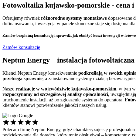
Fotowoltaika kujawsko-pomorskie
- cena i
Oferujemy również
różnorodne systemy montażowe
dopasowane do
dofinansowania, inwestycja w panele słoneczne staje się dostępna d
Zamów bezpłatną konsultację
i sprawdź, jak obniżyć koszt inwestycji w fotowo
Zamów konsultację
Neptun Energy –
instalacja fotowoltaicz
Klienci Neptun Energy konsekwentnie
podkreślają w swoich opini
przebiega sprawnie
, a zainstalowane systemy działają bezawaryjnie.
Nasze
realizacje w województwie kujawsko-pomorskim
, w tym w
rozpoczynamy od szczegółowej analizy opłacalności
, uwzględniają
uruchomienie instalacji, aż po zgłoszenie systemu do operatora.
Foto
klientów stanowi potwierdzenie jakości naszych usług.
Polecam firmę Neptun Energy, gdyż charakteryzuje się profesjonalna
podziękowania dla doradcy, który mnie obsługiwał – kompetentny, 