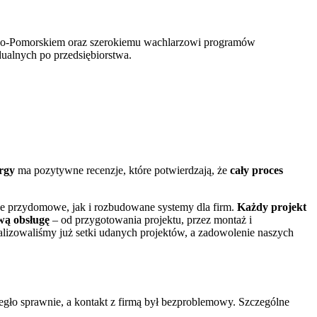
ko-Pomorskiem oraz szerokiemu wachlarzowi programów
dualnych po przedsiębiorstwa.
rgy
ma pozytywne recenzje, które potwierdzają, że
cały proces
e przydomowe, jak i rozbudowane systemy dla firm.
Każdy projekt
ą obsługę
– od przygotowania projektu, przez montaż i
ealizowaliśmy już setki udanych projektów, a zadowolenie naszych
iegło sprawnie, a kontakt z firmą był bezproblemowy. Szczególne
Ś
o