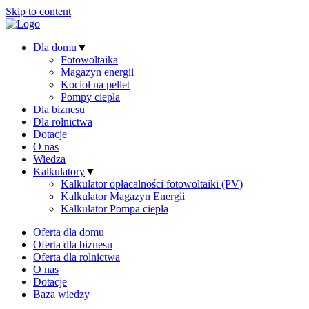
Skip to content
Dla domu
▼
Fotowoltaika
Magazyn energii
Kocioł na pellet
Pompy ciepła
Dla biznesu
Dla rolnictwa
Dotacje
O nas
Wiedza
Kalkulatory
▼
Kalkulator opłacalności fotowoltaiki (PV)
Kalkulator Magazyn Energii
Kalkulator Pompa ciepła
Oferta dla domu
Oferta dla biznesu
Oferta dla rolnictwa
O nas
Dotacje
Baza wiedzy