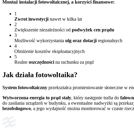
Montaż instalacji fotowoltaicznej
, a korzyści finansowe:
1
Zwrot inwestycji
nawet w kilka lat
2
Zwiększenie niezależności od
podwyżek cen prądu
3
Możliwość wykorzystania
ulg oraz dotacji
regionalnych
4
Obniżenie kosztów eksploatacyjnych
5
Realne
oszczędności
na rachunku za prąd
Jak działa
fotowoltaika?
System fotowoltaiczny
przekształca promieniowanie słoneczne w en
Wytworzona energia to prąd stały
, który następnie trafia do
falown
do zasilania urządzeń w budynku, a ewentualne nadwyżki są przekaz
bezobsługowo
, a jego wydajność można monitorować w czasie rzec