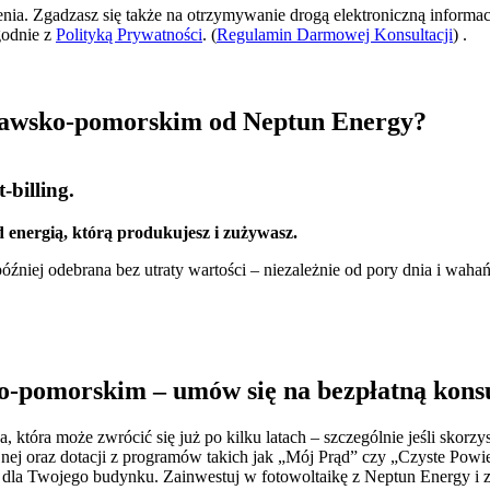
zenia. Zgadzasz się także na otrzymywanie drogą elektroniczną informac
godnie z
Polityką Prywatności
. (
Regulamin Darmowej Konsultacji
) .
jawsko-pomorskim od Neptun Energy?
-billing.
 energią, którą produkujesz i zużywasz.
źniej odebrana bez utraty wartości – niezależnie od pory dnia i wahań
o-pomorskim – umów się na bezpłatną konsu
 która może zwrócić się już po kilku latach – szczególnie jeśli sko
nej oraz dotacji z programów takich jak „Mój Prąd” czy „Czyste Powie
e dla Twojego budynku. Zainwestuj w fotowoltaikę z Neptun Energy i z