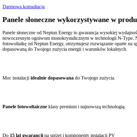
Darmowa konsultacja
Panele słoneczne wykorzystywane w produ
Panele słoneczne od Neptun Energy to gwarancja wysokiej wydajności 
nowoczesnym ogniwom monokrystalicznym w technologii N-Type. Nastę
fotowoltaikę od Neptun Energy, otrzymujesz rozwiązanie oparte na 
dopasowaną do Twojego zużycia energii i warunków lokalnych.
Moc instalacji
idealnie dopasowana
do Twojego zużycia.
Panele fotowoltaiczne
klasy premium i najnowszą technologią.
Do
15 lat gwarancji
na sprzęt i komponenty instalacji PV