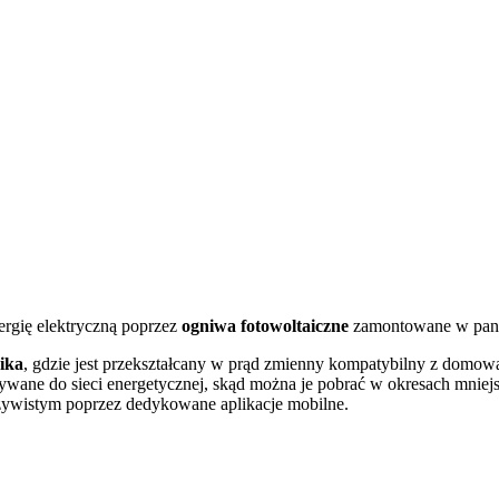
ergię elektryczną poprzez
ogniwa fotowoltaiczne
zamontowane w pane
ika
, gdzie jest przekształcany w prąd zmienny kompatybilny z domową 
ywane do sieci energetycznej, skąd można je pobrać w okresach mniej
zywistym poprzez dedykowane aplikacje mobilne.