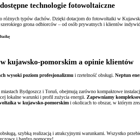
 dostępne technologie fotowoltaiczne
 różnych typów dachów. Dzięki dotacjom do fotowoltaiki w Kujaws
la szerokiego grona odbiorców – od osób prywatnych i klientów indywi
ltaikę
na w kujawsko-pomorskim
a opinie klientów
ach wysoki poziom profesjonalizmu
i rzetelność obsługi.
Neptun ene
 miastach Bydgoszcz i Toruń, obejmują zarówno kompaktowe instalacj
cej lokalne warunki i profil zużycia energii.
Zapewniamy kompleksow
woltaika w kujawsko-pomorskim
i okolicach to obszar, w którym zr
 obsługą, szybką realizacją i atrakcyjnymi warunkami. Wszystko przeb
rzeczowy i bardzo pomocny!