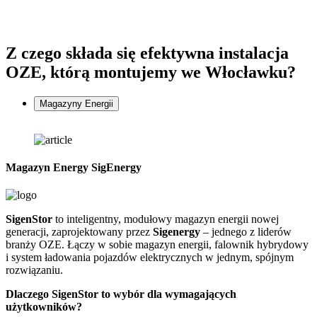
Z czego składa się
efektywna instalacja
OZE, którą montujemy we Włocławku?
Magazyny Energii
Magazyn Energy SigEnergy
SigenStor
to inteligentny, modułowy magazyn energii nowej
Z
generacji, zaprojektowany przez
Sigenergy
– jednego z liderów
n
branży OZE. Łączy w sobie magazyn energii, falownik hybrydowy
G
i system ładowania pojazdów elektrycznych w jednym, spójnym
f
rozwiązaniu.
D
Dlaczego SigenStor to wybór dla wymagających
użytkowników?