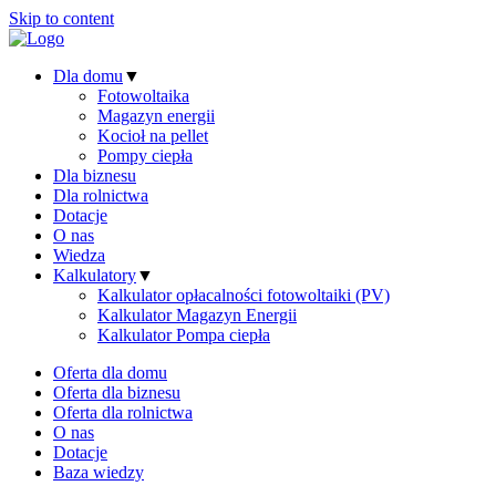
Skip to content
Dla domu
▼
Fotowoltaika
Magazyn energii
Kocioł na pellet
Pompy ciepła
Dla biznesu
Dla rolnictwa
Dotacje
O nas
Wiedza
Kalkulatory
▼
Kalkulator opłacalności fotowoltaiki (PV)
Kalkulator Magazyn Energii
Kalkulator Pompa ciepła
Oferta dla domu
Oferta dla biznesu
Oferta dla rolnictwa
O nas
Dotacje
Baza wiedzy