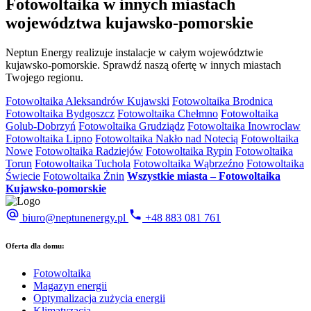
Fotowoltaika w
innych miastach
województwa kujawsko-pomorskie
Neptun Energy realizuje instalacje w całym województwie
kujawsko-pomorskie. Sprawdź naszą ofertę w innych miastach
Twojego regionu.
Fotowoltaika Aleksandrów Kujawski
Fotowoltaika Brodnica
Fotowoltaika Bydgoszcz
Fotowoltaika Chełmno
Fotowoltaika
Golub-Dobrzyń
Fotowoltaika Grudziądz
Fotowoltaika Inowroclaw
Fotowoltaika Lipno
Fotowoltaika Nakło nad Notecią
Fotowoltaika
Nowe
Fotowoltaika Radziejów
Fotowoltaika Rypin
Fotowoltaika
Torun
Fotowoltaika Tuchola
Fotowoltaika Wąbrzeźno
Fotowoltaika
Świecie
Fotowoltaika Żnin
Wszystkie miasta – Fotowoltaika
Kujawsko-pomorskie
biuro@neptunenergy.pl
+48
883 081 761
Oferta dla domu:
Fotowoltaika
Magazyn energii
Optymalizacja zużycia energii
Klimatyzacja