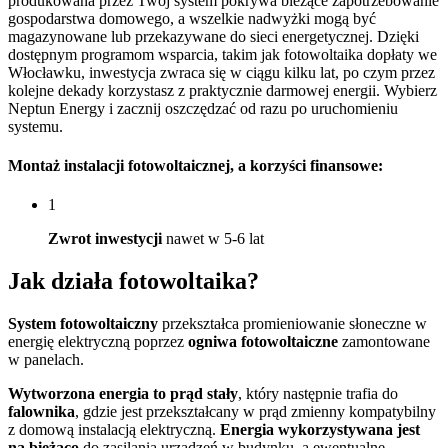
produkowana przez Twój system pokrywa bieżące zapotrzebowanie
gospodarstwa domowego, a wszelkie nadwyżki mogą być
magazynowane lub przekazywane do sieci energetycznej. Dzięki
dostępnym programom wsparcia, takim jak fotowoltaika dopłaty we
Włocławku, inwestycja zwraca się w ciągu kilku lat, po czym przez
kolejne dekady korzystasz z praktycznie darmowej energii. Wybierz
Neptun Energy i zacznij oszczędzać od razu po uruchomieniu
systemu.
Montaż instalacji fotowoltaicznej
, a korzyści finansowe:
1
Zwrot inwestycji
nawet w 5-6 lat
Jak działa
fotowoltaika?
System fotowoltaiczny
przekształca promieniowanie słoneczne w
energię elektryczną poprzez
ogniwa fotowoltaiczne
zamontowane
w panelach.
Wytworzona energia to prąd stały
, który następnie trafia do
falownika
, gdzie jest przekształcany w prąd zmienny kompatybilny
z domową instalacją elektryczną.
Energia wykorzystywana jest
na bieżąco
do zasilania urządzeń w budynku, a ewentualne