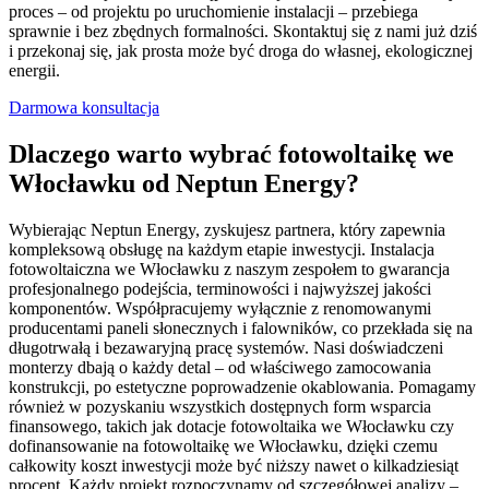
proces – od projektu po uruchomienie instalacji – przebiega
sprawnie i bez zbędnych formalności. Skontaktuj się z nami już dziś
i przekonaj się, jak prosta może być droga do własnej, ekologicznej
energii.
Darmowa konsultacja
Dlaczego warto wybrać fotowoltaikę we
Włocławku od Neptun Energy?
Wybierając Neptun Energy, zyskujesz partnera, który zapewnia
kompleksową obsługę na każdym etapie inwestycji. Instalacja
fotowoltaiczna we Włocławku z naszym zespołem to gwarancja
profesjonalnego podejścia, terminowości i najwyższej jakości
komponentów. Współpracujemy wyłącznie z renomowanymi
producentami paneli słonecznych i falowników, co przekłada się na
długotrwałą i bezawaryjną pracę systemów. Nasi doświadczeni
monterzy dbają o każdy detal – od właściwego zamocowania
konstrukcji, po estetyczne poprowadzenie okablowania. Pomagamy
również w pozyskaniu wszystkich dostępnych form wsparcia
finansowego, takich jak dotacje fotowoltaika we Włocławku czy
dofinansowanie na fotowoltaikę we Włocławku, dzięki czemu
całkowity koszt inwestycji może być niższy nawet o kilkadziesiąt
procent. Każdy projekt rozpoczynamy od szczegółowej analizy –