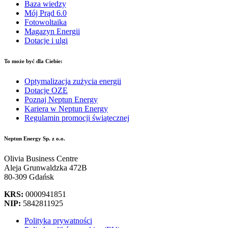
Baza wiedzy
Mój Prąd 6.0
Fotowoltaika
Magazyn Energii
Dotacje i ulgi
To może być dla Ciebie:
Optymalizacja zużycia energii
Dotacje OZE
Poznaj Neptun Energy
Kariera w Neptun Energy
Regulamin promocji świątecznej
Neptun Energy Sp. z o.o.
Olivia Business Centre
Aleja Grunwaldzka 472B
80-309 Gdańsk
KRS:
0000941851
NIP:
5842811925
Polityka prywatności