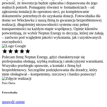
pewność, że inwestycja będzie opłacalna i dopasowana do jego
realnych potrzeb. Pomagamy również w formalnościach – od
zgłoszenia instalacji do operatora sieci, po kompletowanie
dokumentów potrzebnych do uzyskania dotacji. Fotowoltaika dla
domu we Włocławku z naszą firmą to gwarancja bezproblemowej
realizacji, długoletniej niezawodności systemu oraz pełnej
transparentności na każdym etapie współpracy. Opinie klientów
potwierdzają, że wybór Neptun Energy to decyzja, której nie żałują
– zarówno pod względem jakości wykonania, jak i uzyskiwanych
oszczędności.
Polecam firmę Neptun Energy, gdyż charakteryzuje się
Ś
profesjonalna obsługą, szybką realizacją i atrakcyjnymi warunkami.
s
Wszystko przebiegło sprawnie, a kontakt z firmą był
p
bezproblemowy. Szczególne podziękowania dla doradcy, który
d
mnie obsługiwał – kompetentny, rzeczowy i bardzo pomocny!
P
P
Pani Daria
F
Fotowoltaika
s
sprawdź opinię