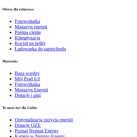
Oferta dla rolnictwa:
Fotowoltaika
Magazyn energii
Pompa ciepła
Klimatyzacja
Kocioł na pellet
Ładowarka do samochodu
Materiały:
Baza wiedzy
Mój Prąd 6.0
Fotowoltaika
Magazyn Energii
Dotacje i ulgi
To może być dla Ciebie:
Optymalizacja zużycia energii
Dotacje OZE
Poznaj Neptun Energy
Kariera w Neptun Energy