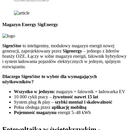
Magazyn Energy SigEnergy
SigenStor
to inteligentny, modułowy magazyn energii nowej
Z
generacji, zaprojektowany przez
Sigenergy
– jednego z liderów
n
branży OZE. Łączy w sobie magazyn energii, falownik hybrydowy
G
i system ładowania pojazdów elektrycznych w jednym, spójnym
f
rozwiązaniu.
D
Dlaczego SigenStor to wybór dla wymagających
użytkowników?
Wszystko w jednym:
magazyn + falownik + ładowarka EV
10 000 cykli pracy –
żywotność nawet 15 lat
System plug & play –
szybki montaż i skalowalność
Pełna obsługa przez
aplikację mobilną
Pojemność magazynu
energii 5–48 kWh
Fotowoltaika w świętokrzyskim
-