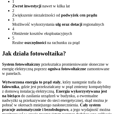
1
Zwrot inwestycji
nawet w kilka lat
2
Zwiększenie niezależności od
podwyżek cen prądu
3
Możliwość wykorzystania
ulg oraz dotacji
regionalnych
4
Obniżenie kosztów eksploatacyjnych
5
Realne
oszczędności
na rachunku za prąd
Jak działa
fotowoltaika?
System fotowoltaiczny
przekształca promieniowanie słoneczne w
energię elektryczną poprzez
ogniwa fotowoltaiczne
zamontowane
w panelach.
Wytworzona energia to prąd stały
, który następnie trafia do
falownika
, gdzie jest przekształcany w prąd zmienny kompatybilny
z domową instalacją elektryczną.
Energia wykorzystywana jest
na bieżąco
do zasilania urządzeń w budynku, a ewentualne
nadwyżki są przekazywane do sieci energetycznej, skąd można je
pobrać w okresach mniejszego nasłonecznienia.
Cały system
pracuje automatycznie i bezobsługowo
, a jego wydajność można