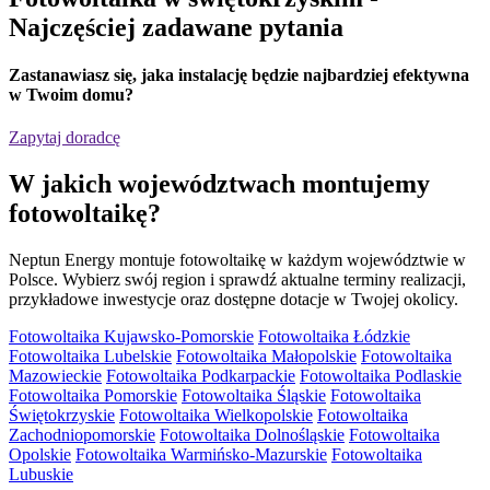
Najczęściej zadawane pytania
Zastanawiasz się,
jaka instalację będzie najbardziej efektywna
w Twoim domu?
Zapytaj doradcę
W jakich
województwach
montujemy
fotowoltaikę?
Neptun Energy montuje fotowoltaikę w każdym województwie w
Polsce. Wybierz swój region i sprawdź aktualne terminy realizacji,
przykładowe inwestycje oraz dostępne dotacje w Twojej okolicy.
Fotowoltaika Kujawsko-Pomorskie
Fotowoltaika Łódzkie
Fotowoltaika Lubelskie
Fotowoltaika Małopolskie
Fotowoltaika
Mazowieckie
Fotowoltaika Podkarpackie
Fotowoltaika Podlaskie
Fotowoltaika Pomorskie
Fotowoltaika Śląskie
Fotowoltaika
Świętokrzyskie
Fotowoltaika Wielkopolskie
Fotowoltaika
Zachodniopomorskie
Fotowoltaika Dolnośląskie
Fotowoltaika
Opolskie
Fotowoltaika Warmińsko-Mazurskie
Fotowoltaika
Lubuskie