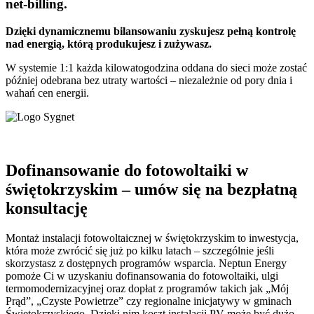
net-billing.
Dzięki dynamicznemu bilansowaniu zyskujesz pełną kontrolę
nad energią, którą produkujesz i zużywasz.
W systemie 1:1 każda kilowatogodzina oddana do sieci może zostać
później odebrana bez utraty wartości – niezależnie od pory dnia i
wahań cen energii.
Dofinansowanie do fotowoltaiki w
świętokrzyskim – umów się na bezpłatną
konsultację
Montaż instalacji fotowoltaicznej w świętokrzyskim to inwestycja,
która może zwrócić się już po kilku latach – szczególnie jeśli
skorzystasz z dostępnych programów wsparcia. Neptun Energy
pomoże Ci w uzyskaniu dofinansowania do fotowoltaiki, ulgi
termomodernizacyjnej oraz dopłat z programów takich jak „Mój
Prąd”, „Czyste Powietrze” czy regionalne inicjatywy w gminach
Świętokrzyskiego. Dzięki nim koszt instalacji PV może być dużo