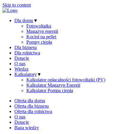
Skip to content
Dla domu
▼
Fotowoltaika
Magazyn energii
Kocioł na pellet
Pompy ciepła
Dla biznesu
Dla rolnictwa
Dotacje
O nas
Wiedza
Kalkulatory
▼
Kalkulator opłacalności fotowoltaiki (PV)
Kalkulator Magazyn Energii
Kalkulator Pompa ciepła
Oferta dla domu
Oferta dla biznesu
Oferta dla rolnictwa
O nas
Dotacje
Baza wiedzy