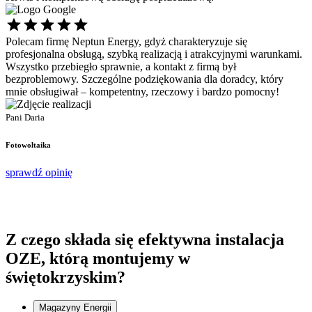
Polecam firmę Neptun Energy, gdyż charakteryzuje się
Ś
profesjonalna obsługą, szybką realizacją i atrakcyjnymi warunkami.
s
Wszystko przebiegło sprawnie, a kontakt z firmą był
p
bezproblemowy. Szczególne podziękowania dla doradcy, który
d
mnie obsługiwał – kompetentny, rzeczowy i bardzo pomocny!
P
P
Pani Daria
F
Fotowoltaika
s
sprawdź opinię
Z czego składa się
efektywna instalacja
OZE, którą montujemy w
świętokrzyskim?
Magazyny Energii