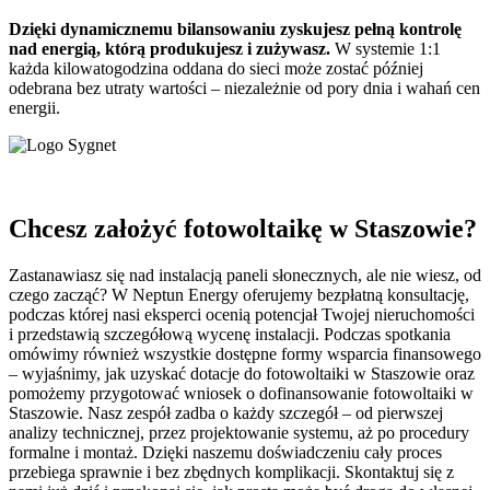
Dzięki dynamicznemu bilansowaniu zyskujesz pełną kontrolę
nad energią, którą produkujesz i zużywasz.
W systemie 1:1
każda kilowatogodzina oddana do sieci może zostać później
odebrana bez utraty wartości – niezależnie od pory dnia i wahań cen
energii.
Chcesz założyć fotowoltaikę w Staszowie?
Zastanawiasz się nad instalacją paneli słonecznych, ale nie wiesz, od
czego zacząć? W Neptun Energy oferujemy bezpłatną konsultację,
podczas której nasi eksperci ocenią potencjał Twojej nieruchomości
i przedstawią szczegółową wycenę instalacji. Podczas spotkania
omówimy również wszystkie dostępne formy wsparcia finansowego
– wyjaśnimy, jak uzyskać dotacje do fotowoltaiki w Staszowie oraz
pomożemy przygotować wniosek o dofinansowanie fotowoltaiki w
Staszowie. Nasz zespół zadba o każdy szczegół – od pierwszej
analizy technicznej, przez projektowanie systemu, aż po procedury
formalne i montaż. Dzięki naszemu doświadczeniu cały proces
przebiega sprawnie i bez zbędnych komplikacji. Skontaktuj się z