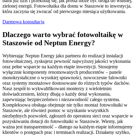
nami już dziś i przekonaj się, jak prosta może być droga do własnej,
zielonej energii. Fotowoltaika dla domu w Staszowie to inwestycja,
która zaczyna się zwracać od pierwszego miesiąca użytkowania.
Darmowa konsultacja
Dlaczego warto wybrać fotowoltaikę w
Staszowie od Neptun Energy?
Wybierając Neptun Energy jako partnera do realizacji instalacji
fotowoltaicznej, zyskujesz pewność najwyższej jakości wykonania
oraz pełne wsparcie na każdym etapie inwestycji. Stosujemy
wyłącznie komponenty renomowanych producentów – panele
monokrystaliczne o wysokiej sprawności, nowoczesne falowniki
oraz systemy montażowe dostosowane do różnych typów dachów.
Nasz zespół to wykwalifikowani monterzy z wieloletnim
doświadczeniem, którzy dbają o każdy detal wykonania,
zapewniając bezpieczeństwo i niezawodność całego systemu.
Kompleksowa obsługa obejmuje nie tylko montaż fotowoltaiki w
Staszowie, ale również pomoc w uzyskaniu wszystkich
niezbędnych pozwoleń, zgłoszeń do operatora sieci oraz wsparcie w
pozyskiwaniu dotacji do fotowoltaiki w Staszowie. Wiemy, jak
ważna jest transparentność – dlatego na każdym etapie informujemy
klientów o postępach prac i terminach realizacji. Działamy szybko,