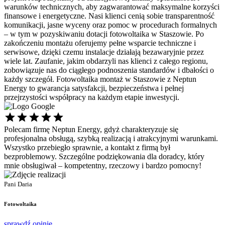
warunków technicznych, aby zagwarantować maksymalne korzyści
finansowe i energetyczne. Nasi klienci cenią sobie transparentność
komunikacji, jasne wyceny oraz pomoc w procedurach formalnych
– w tym w pozyskiwaniu dotacji fotowoltaika w Staszowie. Po
zakończeniu montażu oferujemy pełne wsparcie techniczne i
serwisowe, dzięki czemu instalacje działają bezawaryjnie przez
wiele lat. Zaufanie, jakim obdarzyli nas klienci z całego regionu,
zobowiązuje nas do ciągłego podnoszenia standardów i dbałości o
każdy szczegół. Fotowoltaika montaż w Staszowie z Neptun
Energy to gwarancja satysfakcji, bezpieczeństwa i pełnej
przejrzystości współpracy na każdym etapie inwestycji.
Polecam firmę Neptun Energy, gdyż charakteryzuje się
Ś
profesjonalna obsługą, szybką realizacją i atrakcyjnymi warunkami.
s
Wszystko przebiegło sprawnie, a kontakt z firmą był
p
bezproblemowy. Szczególne podziękowania dla doradcy, który
d
mnie obsługiwał – kompetentny, rzeczowy i bardzo pomocny!
P
P
Pani Daria
F
Fotowoltaika
s
sprawdź opinię