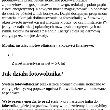
produkowana przez panele słoneczne pokrywa bieżące
zapotrzebowanie gospodarstwa domowego, redukując pobór prądu
z sieci energetycznej. Nadwyżki można magazynować lub oddawać
do sieci, by później z nich korzystać. Dzięki dostępnym programom
wsparcia, takim jak dofinansowanie na fotowoltaikę w Staszowie,
okres zwrotu inwestycji jest znacznie krótszy, co czyni instalację PV
jednym z najbardziej opłacalnych rozwiązań energetycznych na
rynku. Postaw na montaż z Neptun Energy i ciesz się darmową
energią przez kolejne dekady.
Montaż instalacji fotowoltaicznej
, a korzyści finansowe:
1
Zwrot inwestycji
nawet w 5-6 lat
Jak działa
fotowoltaika?
System fotowoltaiczny
przekształca promieniowanie słoneczne w
energię elektryczną poprzez
ogniwa fotowoltaiczne
zamontowane
w panelach.
Wytworzona energia to prąd stały
, który następnie trafia do
falownika
, gdzie jest przekształcany w prąd zmienny kompatybilny