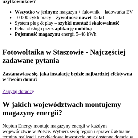
użytkowników?
Wszystko w jednym:
magazyn + falownik + ładowarka EV
10 000 cykli pracy –
żywotność nawet 15 lat
System plug & play –
szybki montaż i skalowalność
Pełna obsługa przez
aplikację mobilną
Pojemność magazynu
energii 5–48 kWh
Fotowoltaika w Staszowie
- Najczęściej
zadawane pytania
Zastanawiasz się,
jaka instalację będzie najbardziej efektywna
w Twoim domu?
Zapytaj doradcę
W jakich
województwach
montujemy
magazyny energii?
Neptun Energy montuje magazyny energii w każdym
województwie w Polsce. Wybierz swój region i sprawdź aktualne
terminy realizacji, przykładowe inwestycje oraz dostępne dotacje w