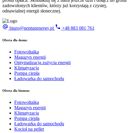
prostu opłaca. Skontaktuj się z nami jeszcze dziś i dołącz do grona
zadowolonych klientów, którzy już korzystają z czystej,
odnawialnej energii słonecznej.
biuro@neptunenergy.pl
+48
883 081 761
Oferta dla domu:
Fotowoltaika
Magazyn energii
Optymalizacja zużycia energii
Klimatyzacja
Pompa ciepła
Ładowarka do samochodu
Oferta dla biznesu:
Fotowoltaika
Magazyn energii
Klimatyzacja
Pompa ciepła
Ładowarka do samochodu
Kocioł na pellet