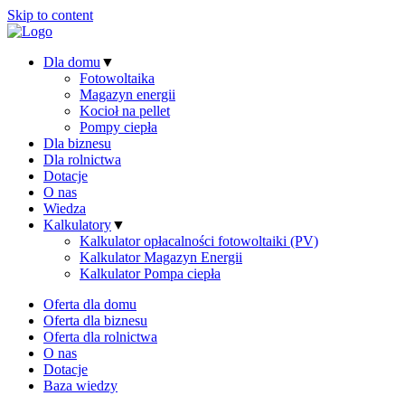
Skip to content
Dla domu
▼
Fotowoltaika
Magazyn energii
Kocioł na pellet
Pompy ciepła
Dla biznesu
Dla rolnictwa
Dotacje
O nas
Wiedza
Kalkulatory
▼
Kalkulator opłacalności fotowoltaiki (PV)
Kalkulator Magazyn Energii
Kalkulator Pompa ciepła
Oferta dla domu
Oferta dla biznesu
Oferta dla rolnictwa
O nas
Dotacje
Baza wiedzy