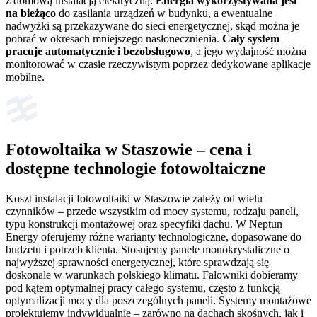
z domową instalacją elektryczną.
Energia wykorzystywana jest
na bieżąco
do zasilania urządzeń w budynku, a ewentualne
nadwyżki są przekazywane do sieci energetycznej, skąd można je
pobrać w okresach mniejszego nasłonecznienia.
Cały system
pracuje automatycznie i bezobsługowo
, a jego wydajność można
monitorować w czasie rzeczywistym poprzez dedykowane aplikacje
mobilne.
Fotowoltaika w Staszowie – cena i
dostępne technologie fotowoltaiczne
Koszt instalacji fotowoltaiki w Staszowie zależy od wielu
czynników – przede wszystkim od mocy systemu, rodzaju paneli,
typu konstrukcji montażowej oraz specyfiki dachu. W Neptun
Energy oferujemy różne warianty technologiczne, dopasowane do
budżetu i potrzeb klienta. Stosujemy panele monokrystaliczne o
najwyższej sprawności energetycznej, które sprawdzają się
doskonale w warunkach polskiego klimatu. Falowniki dobieramy
pod kątem optymalnej pracy całego systemu, często z funkcją
optymalizacji mocy dla poszczególnych paneli. Systemy montażowe
projektujemy indywidualnie – zarówno na dachach skośnych, jak i