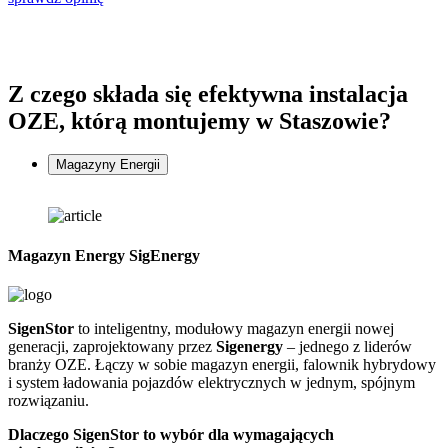
Z czego składa się
efektywna instalacja
OZE, którą montujemy w Staszowie?
Magazyny Energii
Magazyn Energy SigEnergy
SigenStor
to inteligentny, modułowy magazyn energii nowej
Z
generacji, zaprojektowany przez
Sigenergy
– jednego z liderów
n
branży OZE. Łączy w sobie magazyn energii, falownik hybrydowy
G
i system ładowania pojazdów elektrycznych w jednym, spójnym
f
rozwiązaniu.
D
Dlaczego SigenStor to wybór dla wymagających