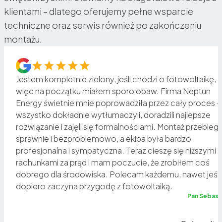
klientami – dlatego oferujemy pełne wsparcie
techniczne oraz serwis również po zakończeniu
montażu.
Jestem kompletnie zielony, jeśli chodzi o fotowoltaikę,
więc na początku miałem sporo obaw. Firma Neptun
Energy świetnie mnie poprowadziła przez cały proces –
o
wszystko dokładnie wytłumaczyli, doradzili najlepsze
rozwiązanie i zajęli się formalnościami. Montaż przebiegł
sz
sprawnie i bezproblemowo, a ekipa była bardzo
profesjonalna i sympatyczna. Teraz cieszę się niższymi
rachunkami za prąd i mam poczucie, że zrobiłem coś
a
dobrego dla środowiska. Polecam każdemu, nawet jeśli
dopiero zaczyna przygodę z fotowoltaiką.
ię
Pan Sebast