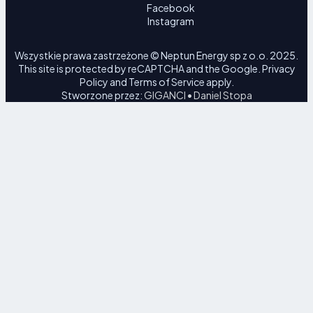
Facebook
Instagram
Wszystkie prawa zastrzeżone © Neptun Energy sp z o.o. 2025.
This site is protected by reCAPTCHA and the Google.
Privacy
Policy
and
Terms of Service
apply.
Stworzone przez:
GIGANCI • Daniel Stopa