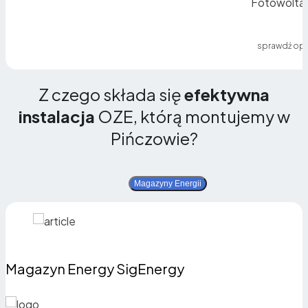
Fotowoltai
sprawdź opi
Z czego składa się
efektywna
instalacja
OZE, którą montujemy w
Pińczowie?
Magazyny Energii
Magazyn Energy SigEnergy