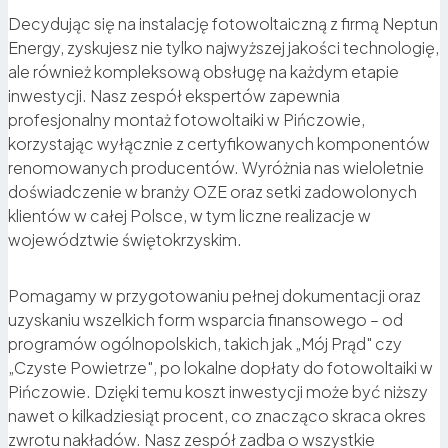
Decydując się na instalację fotowoltaiczną z firmą Neptun
Energy, zyskujesz nie tylko najwyższej jakości technologię,
ale również kompleksową obsługę na każdym etapie
inwestycji. Nasz zespół ekspertów zapewnia
profesjonalny montaż fotowoltaiki w Pińczowie,
korzystając wyłącznie z certyfikowanych komponentów
renomowanych producentów. Wyróżnia nas wieloletnie
doświadczenie w branży OZE oraz setki zadowolonych
klientów w całej Polsce, w tym liczne realizacje w
województwie świętokrzyskim.
Pomagamy w przygotowaniu pełnej dokumentacji oraz
uzyskaniu wszelkich form wsparcia finansowego – od
programów ogólnopolskich, takich jak „Mój Prąd" czy
„Czyste Powietrze", po lokalne dopłaty do fotowoltaiki w
Pińczowie. Dzięki temu koszt inwestycji może być niższy
nawet o kilkadziesiąt procent, co znacząco skraca okres
zwrotu nakładów. Nasz zespół zadba o wszystkie