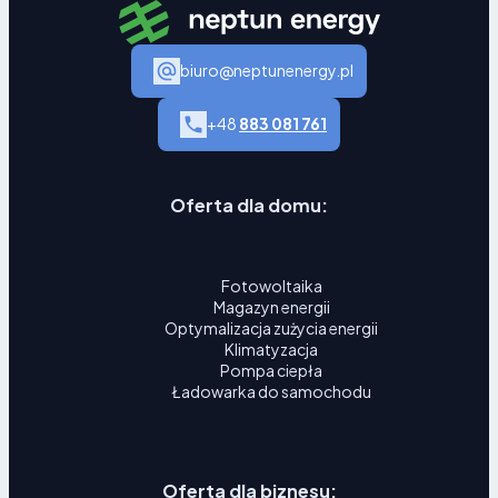
biuro@neptunenergy.pl
+48
883 081 761
Oferta dla domu:
Fotowoltaika
Magazyn energii
Optymalizacja zużycia energii
Klimatyzacja
Pompa ciepła
Ładowarka do samochodu
Oferta dla biznesu: