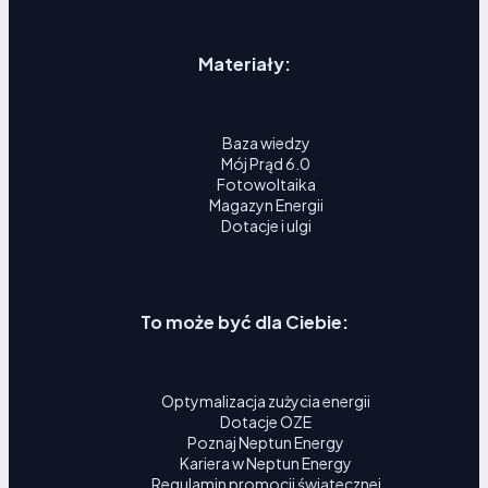
Materiały:
Baza wiedzy
Mój Prąd 6.0
Fotowoltaika
Magazyn Energii
Dotacje i ulgi
To może być dla Ciebie:
Optymalizacja zużycia energii
Dotacje OZE
Poznaj Neptun Energy
Kariera w Neptun Energy
Regulamin promocji świątecznej