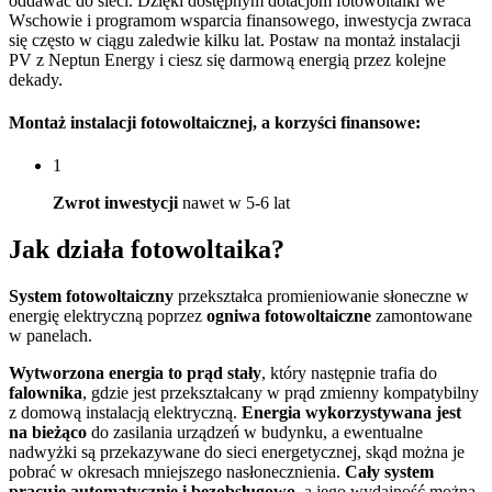
oddawać do sieci. Dzięki dostępnym dotacjom fotowoltaiki we
Wschowie i programom wsparcia finansowego, inwestycja zwraca
się często w ciągu zaledwie kilku lat. Postaw na montaż instalacji
PV z Neptun Energy i ciesz się darmową energią przez kolejne
dekady.
Montaż instalacji fotowoltaicznej
, a korzyści finansowe:
1
Zwrot inwestycji
nawet w 5-6 lat
Jak działa
fotowoltaika?
System fotowoltaiczny
przekształca promieniowanie słoneczne w
energię elektryczną poprzez
ogniwa fotowoltaiczne
zamontowane
w panelach.
Wytworzona energia to prąd stały
, który następnie trafia do
falownika
, gdzie jest przekształcany w prąd zmienny kompatybilny
z domową instalacją elektryczną.
Energia wykorzystywana jest
na bieżąco
do zasilania urządzeń w budynku, a ewentualne
nadwyżki są przekazywane do sieci energetycznej, skąd można je
pobrać w okresach mniejszego nasłonecznienia.
Cały system
pracuje automatycznie i bezobsługowo
, a jego wydajność można