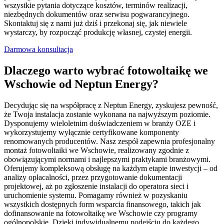
wszystkie pytania dotyczące kosztów, terminów realizacji,
niezbędnych dokumentów oraz serwisu pogwarancyjnego.
Skontaktuj się z nami już dziś i przekonaj się, jak niewiele
wystarczy, by rozpocząć produkcję własnej, czystej energii.
Darmowa konsultacja
Dlaczego warto wybrać fotowoltaikę we
Wschowie od Neptun Energy?
Decydując się na współpracę z Neptun Energy, zyskujesz pewność,
że Twoja instalacja zostanie wykonana na najwyższym poziomie.
Dysponujemy wieloletnim doświadczeniem w branży OZE i
wykorzystujemy wyłącznie certyfikowane komponenty
renomowanych producentów. Nasz zespół zapewnia profesjonalny
montaż fotowoltaiki we Wschowie, realizowany zgodnie z
obowiązującymi normami i najlepszymi praktykami branżowymi.
Oferujemy kompleksową obsługę na każdym etapie inwestycji – od
analizy opłacalności, przez przygotowanie dokumentacji
projektowej, aż po zgłoszenie instalacji do operatora sieci i
uruchomienie systemu. Pomagamy również w pozyskaniu
wszystkich dostępnych form wsparcia finansowego, takich jak
dofinansowanie na fotowoltaikę we Wschowie czy programy
ogólnopolskie. Dzięki indywidualnemu podejściu do każdego