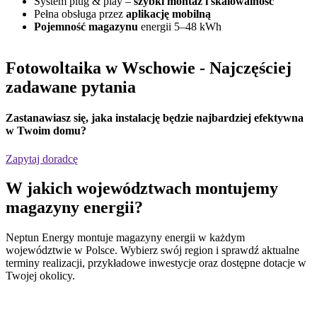
System plug & play –
szybki montaż i skalowalność
Pełna obsługa przez
aplikację mobilną
Pojemność magazynu
energii 5–48 kWh
Fotowoltaika w Wschowie
- Najczęściej
zadawane pytania
Zastanawiasz się,
jaka instalację będzie najbardziej efektywna
w Twoim domu?
Zapytaj doradcę
W jakich
województwach
montujemy
magazyny energii?
Neptun Energy montuje magazyny energii w każdym
województwie w Polsce. Wybierz swój region i sprawdź aktualne
terminy realizacji, przykładowe inwestycje oraz dostępne dotacje w
Twojej okolicy.