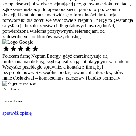
kompleksowej obsłudze obejmującej przygotowanie dokumentacji,
zgłoszenie instalacji do operatora sieci i pomoc w pozyskaniu
dotacji, klient nie musi martwić się o formalności. Instalacja
fotowoltaiki dla domu we Wschowie z Neptun Energy to gwarancja
satysfakcji, bezpieczeństwa i długofalowych oszczędności,
potwierdzona wieloma pozytywnymi referencjami od
zadowolonych odbiorców naszych usług.
Polecam firmę Neptun Energy, gdyż charakteryzuje się
Ś
profesjonalna obsługą, szybką realizacją i atrakcyjnymi warunkami.
s
Wszystko przebiegło sprawnie, a kontakt z firmą był
p
bezproblemowy. Szczególne podziękowania dla doradcy, który
d
mnie obsługiwał – kompetentny, rzeczowy i bardzo pomocny!
P
P
Pani Daria
F
Fotowoltaika
s
sprawdź opinię