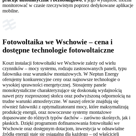
monitorować w czasie rzeczywistym poprzez dedykowane aplikacje
mobilne.
Fotowoltaika we Wschowie – cena i
dostępne technologie fotowoltaiczne
Koszt instalacji fotowoltaiki we Wschowie zależy od wielu
czynników – mocy systemu, rodzaju zastosowanych paneli, typu
falownika oraz warunków montażowych. W Neptun Energy
oferujemy konkurencyjne ceny oraz najnowsze technologie o
wysokiej sprawności energetycznej. Stosujemy panele
monokrystaliczne charakteryzujące się doskonałą wydajnością
nawet przy rozproszonej słońcu oraz podwyższoną odpornością na
trudne warunki atmosferyczne. W naszej ofercie znajdują się
również falowniki z optymalizatorami mocy, które maksymalizują
produkcję energii, oraz nowoczesne systemy montażowe
dopasowane do różnych typów dachów – zarówno skośnych, jak i
płaskich. Dzięki programom dofinansowania fotowoltaiki we
Wschowie oraz dostępnym dotacjom, inwestycja w odnawialne
źródła energii staje się osiągalna dla każdego – od właścicieli