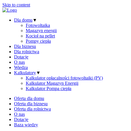
Skip to content
Dla domu
▼
Fotowoltaika
Magazyn energii
Kocioł na pellet
Pompy ciepła
Dla biznesu
Dla rolnictwa
Dotacje
O nas
Wiedza
Kalkulatory
▼
Kalkulator opłacalności fotowoltaiki (PV)
Kalkulator Magazyn Energii
Kalkulator Pompa ciepła
Oferta dla domu
Oferta dla biznesu
Oferta dla rolnictwa
O nas
Dotacje
Baza wiedzy