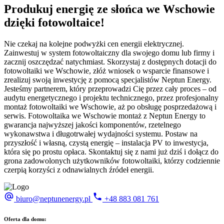
Produkuj energię ze słońca we Wschowie
dzięki fotowoltaice!
Nie czekaj na kolejne podwyżki cen energii elektrycznej.
Zainwestuj w system fotowoltaiczny dla swojego domu lub firmy i
zacznij oszczędzać natychmiast. Skorzystaj z dostępnych dotacji do
fotowoltaiki we Wschowie, złóż wniosek o wsparcie finansowe i
zrealizuj swoją inwestycję z pomocą specjalistów Neptun Energy.
Jesteśmy partnerem, który przeprowadzi Cię przez cały proces – od
audytu energetycznego i projektu technicznego, przez profesjonalny
montaż fotowoltaiki we Wschowie, aż po obsługę posprzedażową i
serwis. Fotowoltaika we Wschowie montaż z Neptun Energy to
gwarancja najwyższej jakości komponentów, rzetelnego
wykonawstwa i długotrwałej wydajności systemu. Postaw na
przyszłość i własną, czystą energię – instalacja PV to inwestycja,
która się po prostu opłaca. Skontaktuj się z nami już dziś i dołącz do
grona zadowolonych użytkowników fotowoltaiki, którzy codziennie
czerpią korzyści z odnawialnych źródeł energii.
biuro@neptunenergy.pl
+48
883 081 761
Oferta dla domu: