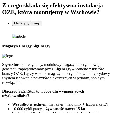
Z czego składa się
efektywna instalacja
OZE, którą montujemy w Wschowie?
Magazyny Energii
Magazyn Energy SigEnergy
SigenStor
to inteligentny, modułowy magazyn energii nowej
Z
generacji, zaprojektowany przez
Sigenergy
– jednego z liderów
n
branży OZE. Łączy w sobie magazyn energii, falownik hybrydowy
G
i system ładowania pojazdów elektrycznych w jednym, spójnym
f
rozwiązaniu.
D
Dlaczego SigenStor to wybór dla wymagających
użytkowników?
Wszystko w jednym:
magazyn + falownik + ładowarka EV
10 000 cykli pracy –
żywotność nawet 15 lat