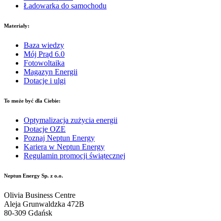
Ładowarka do samochodu
Materiały:
Baza wiedzy
Mój Prąd 6.0
Fotowoltaika
Magazyn Energii
Dotacje i ulgi
To może być dla Ciebie:
Optymalizacja zużycia energii
Dotacje OZE
Poznaj Neptun Energy
Kariera w Neptun Energy
Regulamin promocji świątecznej
Neptun Energy Sp. z o.o.
Olivia Business Centre
Aleja Grunwaldzka 472B
80-309 Gdańsk