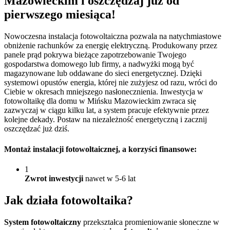
Mazowieckim i oszczędzaj już od
pierwszego miesiąca!
Nowoczesna instalacja fotowoltaiczna pozwala na natychmiastowe
obniżenie rachunków za energię elektryczną. Produkowany przez
panele prąd pokrywa bieżące zapotrzebowanie Twojego
gospodarstwa domowego lub firmy, a nadwyżki mogą być
magazynowane lub oddawane do sieci energetycznej. Dzięki
systemowi opustów energia, której nie zużyjesz od razu, wróci do
Ciebie w okresach mniejszego nasłonecznienia. Inwestycja w
fotowoltaikę dla domu w Mińsku Mazowieckim zwraca się
zazwyczaj w ciągu kilku lat, a system pracuje efektywnie przez
kolejne dekady. Postaw na niezależność energetyczną i zacznij
oszczędzać już dziś.
Montaż instalacji fotowoltaicznej
, a korzyści finansowe:
1
Zwrot inwestycji
nawet w 5-6 lat
Jak działa
fotowoltaika?
System fotowoltaiczny
przekształca promieniowanie słoneczne w