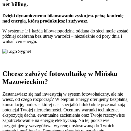
net-billing.
Dzięki dynamicznemu bilansowaniu zyskujesz pełną kontrolę
nad energią, którą produkujesz i zużywasz.
W systemie 1:1 każda kilowatogodzina oddana do sieci może zostać
później odebrana bez utraty wartości – niezależnie od pory dnia i
wahań cen energii.
Chcesz założyć fotowoltaikę w Mińsku
Mazowieckim?
Zastanawiasz się nad inwestycją w system fotowoltaiczny, ale nie
wiesz, od czego rozpocząć? W Neptun Energy oferujemy bezpłatną
konsultację, podczas której nasi specjaliści dokładnie przeanalizują
potencjał Twojej nieruchomości. Ocenimy warunki techniczne,
ekspozycję dachu, ewentualne zacienienia oraz Twoje rzeczywiste
zapotrzebowanie na energię elektryczną. Na tej podstawie
przygotujemy szczegółową wycenę dostosowaną do Twoich
potrzeb i możliwości. Pomożemy również w uzyskaniu