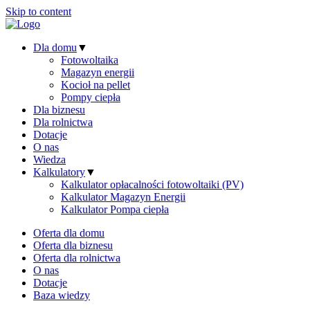
Skip to content
Dla domu
▼
Fotowoltaika
Magazyn energii
Kocioł na pellet
Pompy ciepła
Dla biznesu
Dla rolnictwa
Dotacje
O nas
Wiedza
Kalkulatory
▼
Kalkulator opłacalności fotowoltaiki (PV)
Kalkulator Magazyn Energii
Kalkulator Pompa ciepła
Oferta dla domu
Oferta dla biznesu
Oferta dla rolnictwa
O nas
Dotacje
Baza wiedzy