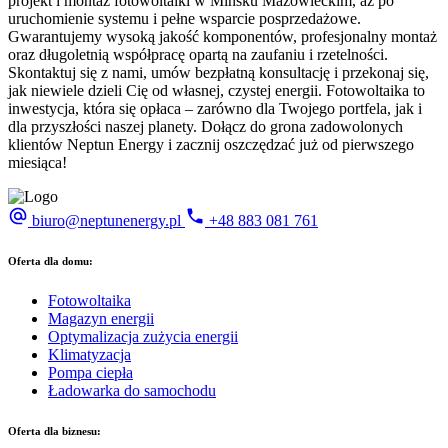
projekt i montaż fotowoltaiki w Mińsku Mazowieckim, aż po
uruchomienie systemu i pełne wsparcie posprzedażowe.
Gwarantujemy wysoką jakość komponentów, profesjonalny montaż
oraz długoletnią współpracę opartą na zaufaniu i rzetelności.
Skontaktuj się z nami, umów bezpłatną konsultację i przekonaj się,
jak niewiele dzieli Cię od własnej, czystej energii. Fotowoltaika to
inwestycja, która się opłaca – zarówno dla Twojego portfela, jak i
dla przyszłości naszej planety. Dołącz do grona zadowolonych
klientów Neptun Energy i zacznij oszczędzać już od pierwszego
miesiąca!
biuro@neptunenergy.pl
+48
883 081 761
Oferta dla domu:
Fotowoltaika
Magazyn energii
Optymalizacja zużycia energii
Klimatyzacja
Pompa ciepła
Ładowarka do samochodu
Oferta dla biznesu: