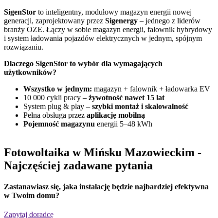
SigenStor
to inteligentny, modułowy magazyn energii nowej
Z
generacji, zaprojektowany przez
Sigenergy
– jednego z liderów
n
branży OZE. Łączy w sobie magazyn energii, falownik hybrydowy
G
i system ładowania pojazdów elektrycznych w jednym, spójnym
f
rozwiązaniu.
D
Dlaczego SigenStor to wybór dla wymagających
użytkowników?
Wszystko w jednym:
magazyn + falownik + ładowarka EV
10 000 cykli pracy –
żywotność nawet 15 lat
System plug & play –
szybki montaż i skalowalność
Pełna obsługa przez
aplikację mobilną
Pojemność magazynu
energii 5–48 kWh
Fotowoltaika w Mińsku Mazowieckim
-
Najczęściej zadawane pytania
Zastanawiasz się,
jaka instalację będzie najbardziej efektywna
w Twoim domu?
Zapytaj doradcę