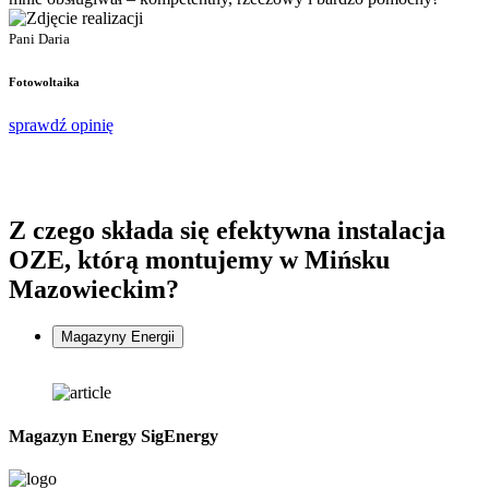
P
Pani Daria
F
Fotowoltaika
s
sprawdź opinię
Z czego składa się
efektywna instalacja
OZE, którą montujemy w Mińsku
Mazowieckim?
Magazyny Energii
Magazyn Energy SigEnergy