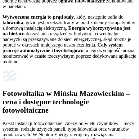
energię elektryczną poprzez
ogniwa fotowoltaiczne
zamontowane
w panelach.
Wytworzona energia to prąd stały
, który następnie trafia do
falownika
, gdzie jest przekształcany w prąd zmienny kompatybilny
z domową instalacją elektryczną.
Energia wykorzystywana jest
na bieżąco
do zasilania urządzeń w budynku, a ewentualne
nadwyżki są przekazywane do sieci energetycznej, skąd można je
pobrać w okresach mniejszego nasłonecznienia.
Cały system
pracuje automatycznie i bezobsługowo
, a jego wydajność można
monitorować w czasie rzeczywistym poprzez dedykowane aplikacje
mobilne.
Fotowoltaika w Mińsku Mazowieckim –
cena i dostępne technologie
fotowoltaiczne
Koszt instalacji fotowoltaicznej zależy od wielu czynników – mocy
systemu, rodzaju użytych paneli, typu falownika oraz warunków
montażowych. W Neptun Energy oferujemy rozwiązania