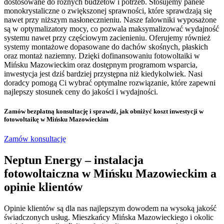
dostosowane do różnych budżetów i potrzeb. Stosujemy panele
monokrystaliczne o zwiększonej sprawności, które sprawdzają się
nawet przy niższym nasłonecznieniu. Nasze falowniki wyposażone
są w optymalizatory mocy, co pozwala maksymalizować wydajność
systemu nawet przy częściowym zacienieniu. Oferujemy również
systemy montażowe dopasowane do dachów skośnych, płaskich
oraz montaż naziemny. Dzięki dofinansowaniu fotowoltaiki w
Mińsku Mazowieckim oraz dostępnym programom wsparcia,
inwestycja jest dziś bardziej przystępna niż kiedykolwiek. Nasi
doradcy pomogą Ci wybrać optymalne rozwiązanie, które zapewni
najlepszy stosunek ceny do jakości i wydajności.
Zamów bezpłatną konsultację
i sprawdź, jak obniżyć koszt inwestycji w
fotowoltaikę w Mińsku Mazowieckim
Zamów konsultację
Neptun Energy – instalacja
fotowoltaiczna w Mińsku Mazowieckim a
opinie klientów
Opinie klientów są dla nas najlepszym dowodem na wysoką jakość
świadczonych usług. Mieszkańcy Mińska Mazowieckiego i okolic