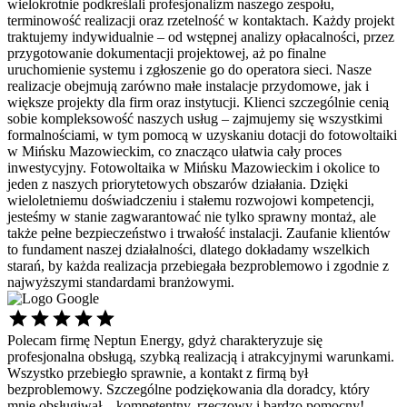
wielokrotnie podkreślali profesjonalizm naszego zespołu,
terminowość realizacji oraz rzetelność w kontaktach. Każdy projekt
traktujemy indywidualnie – od wstępnej analizy opłacalności, przez
przygotowanie dokumentacji projektowej, aż po finalne
uruchomienie systemu i zgłoszenie go do operatora sieci. Nasze
realizacje obejmują zarówno małe instalacje przydomowe, jak i
większe projekty dla firm oraz instytucji. Klienci szczególnie cenią
sobie kompleksowość naszych usług – zajmujemy się wszystkimi
formalnościami, w tym pomocą w uzyskaniu dotacji do fotowoltaiki
w Mińsku Mazowieckim, co znacząco ułatwia cały proces
inwestycyjny. Fotowoltaika w Mińsku Mazowieckim i okolice to
jeden z naszych priorytetowych obszarów działania. Dzięki
wieloletniemu doświadczeniu i stałemu rozwojowi kompetencji,
jesteśmy w stanie zagwarantować nie tylko sprawny montaż, ale
także pełne bezpieczeństwo i trwałość instalacji. Zaufanie klientów
to fundament naszej działalności, dlatego dokładamy wszelkich
starań, by każda realizacja przebiegała bezproblemowo i zgodnie z
najwyższymi standardami branżowymi.
Polecam firmę Neptun Energy, gdyż charakteryzuje się
Ś
profesjonalna obsługą, szybką realizacją i atrakcyjnymi warunkami.
s
Wszystko przebiegło sprawnie, a kontakt z firmą był
p
bezproblemowy. Szczególne podziękowania dla doradcy, który
d
mnie obsługiwał – kompetentny, rzeczowy i bardzo pomocny!
P