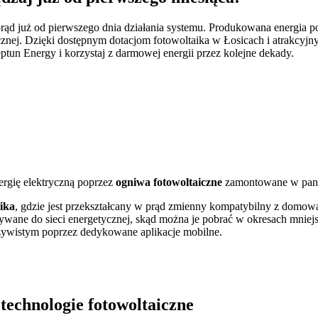
 prąd już od pierwszego dnia działania systemu. Produkowana energi
j. Dzięki dostępnym dotacjom fotowoltaika w Łosicach i atrakcyjnym 
ptun Energy i korzystaj z darmowej energii przez kolejne dekady.
ergię elektryczną poprzez
ogniwa fotowoltaiczne
zamontowane w pane
ika
, gdzie jest przekształcany w prąd zmienny kompatybilny z domową 
ywane do sieci energetycznej, skąd można je pobrać w okresach mniej
zywistym poprzez dedykowane aplikacje mobilne.
 technologie fotowoltaiczne