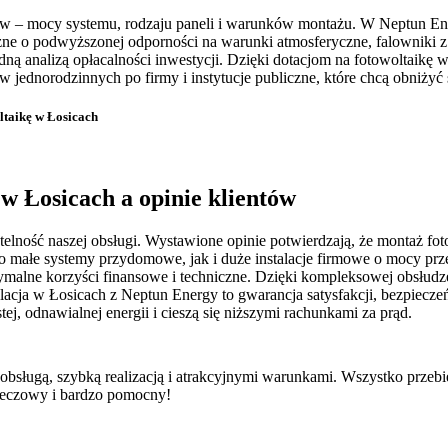
ików – mocy systemu, rodzaju paneli i warunków montażu. W Neptun E
czne o podwyższonej odporności na warunki atmosferyczne, falowniki
adną analizą opłacalności inwestycji. Dzięki dotacjom na fotowoltaik
w jednorodzinnych po firmy i instytucje publiczne, które chcą obniżyć
oltaikę w Łosicach
 w Łosicach a opinie klientów
elność naszej obsługi. Wystawione opinie potwierdzają, że montaż fotow
wno małe systemy przydomowe, jak i duże instalacje firmowe o mocy pr
malne korzyści finansowe i techniczne. Dzięki kompleksowej obsłudze 
stalacja w Łosicach z Neptun Energy to gwarancja satysfakcji, bezpiecz
ej, odnawialnej energii i cieszą się niższymi rachunkami za prąd.
 obsługą, szybką realizacją i atrakcyjnymi warunkami. Wszystko przeb
rzeczowy i bardzo pomocny!