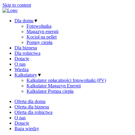
Skip to content
Dla domu
▼
Fotowoltaika
Magazyn energii
Kocioł na pellet
Pompy ciepła
Dla biznesu
Dla rolnictwa
Dotacje
O nas
Wiedza
Kalkulatory
▼
Kalkulator opłacalności fotowoltaiki (PV)
Kalkulator Magazyn Energii
Kalkulator Pompa ciepła
Oferta dla domu
Oferta dla biznesu
Oferta dla rolnictwa
O nas
Dotacje
Baza wiedzy