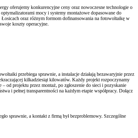
nergy oferujemy konkurencyjne ceny oraz nowoczesne technologie o
 z optymalizatorami mocy i systemy montażowe dopasowane do
ę w Łosicach oraz różnym formom dofinansowania na fotowoltaikę w
 swoje koszty operacyjne.
oltaiki przebiega sprawnie, a instalacje działają bezawaryjnie przez
zekraczającej kilkadziesiąt kilowatów. Każdy projekt rozpoczynamy
– od projektu przez montaż, po zgłoszenie do sieci i pozyskanie
eństwa i pełnej transparentności na każdym etapie współpracy. Dołącz
iegło sprawnie, a kontakt z firmą był bezproblemowy. Szczególne
Ś
o
P