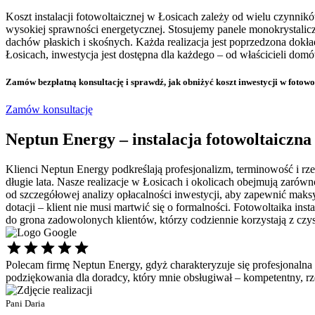
Koszt instalacji fotowoltaicznej w Łosicach zależy od wielu czynn
wysokiej sprawności energetycznej. Stosujemy panele monokrystali
dachów płaskich i skośnych. Każda realizacja jest poprzedzona dokł
Łosicach, inwestycja jest dostępna dla każdego – od właścicieli domó
Zamów bezpłatną konsultację
i sprawdź, jak obniżyć koszt inwestycji w fotow
Zamów konsultację
Neptun Energy – instalacja fotowoltaiczna
Klienci Neptun Energy podkreślają profesjonalizm, terminowość i rzet
długie lata. Nasze realizacje w Łosicach i okolicach obejmują zaró
od szczegółowej analizy opłacalności inwestycji, aby zapewnić maksy
dotacji – klient nie musi martwić się o formalności. Fotowoltaika in
do grona zadowolonych klientów, którzy codziennie korzystają z czyst
Polecam firmę Neptun Energy, gdyż charakteryzuje się profesjonalna
podziękowania dla doradcy, który mnie obsługiwał – kompetentny, 
Pani Daria