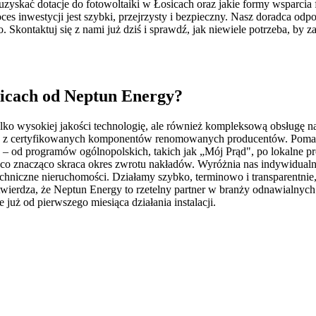
zyskać dotacje do fotowoltaiki w Łosicach oraz jakie formy wsparci
es inwestycji jest szybki, przejrzysty i bezpieczny. Nasz doradca od
 Skontaktuj się z nami już dziś i sprawdź, jak niewiele potrzeba, by z
sicach od Neptun Energy?
ylko wysokiej jakości technologię, ale również kompleksową obsługę n
znie z certyfikowanych komponentów renomowanych producentów. Poma
 – od programów ogólnopolskich, takich jak „Mój Prąd", po lokalne 
t, co znacząco skraca okres zwrotu nakładów. Wyróżnia nas indywidua
i techniczne nieruchomości. Działamy szybko, terminowo i transparentni
otwierdza, że Neptun Energy to rzetelny partner w branży odnawialnych
już od pierwszego miesiąca działania instalacji.