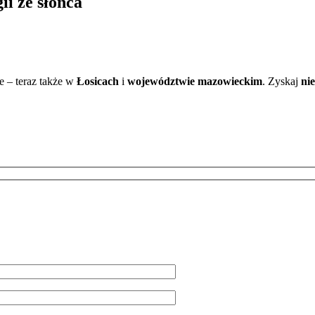
i ze słońca
ce – teraz także w
Łosicach
i
województwie mazowieckim
. Zyskaj
ni