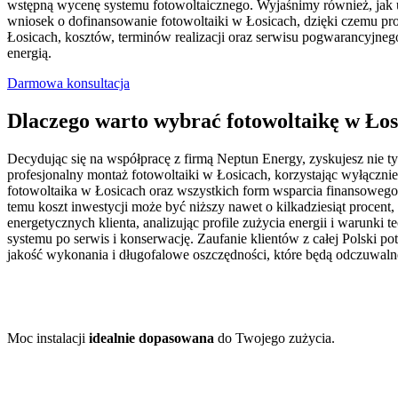
wstępną wycenę systemu fotowoltaicznego. Wyjaśnimy również, jak u
wniosek o dofinansowanie fotowoltaiki w Łosicach, dzięki czemu proc
Łosicach, kosztów, terminów realizacji oraz serwisu pogwarancyjnego.
energią.
Darmowa konsultacja
Dlaczego warto wybrać fotowoltaikę w Ło
Decydując się na współpracę z firmą Neptun Energy, zyskujesz nie t
profesjonalny montaż fotowoltaiki w Łosicach, korzystając wyłąc
fotowoltaika w Łosicach oraz wszystkich form wsparcia finansowego
temu koszt inwestycji może być niższy nawet o kilkadziesiąt procen
energetycznych klienta, analizując profile zużycia energii i warunk
systemu po serwis i konserwację. Zaufanie klientów z całej Polski p
jakość wykonania i długofalowe oszczędności, które będą odczuwalne 
Moc instalacji
idealnie dopasowana
do Twojego zużycia.