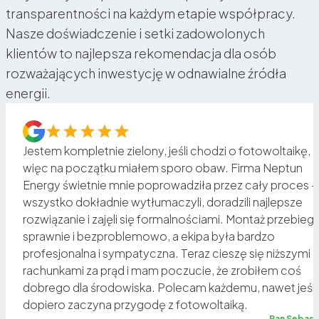
transparentności na każdym etapie współpracy.
Nasze doświadczenie i setki zadowolonych
klientów to najlepsza rekomendacja dla osób
rozważających inwestycję w odnawialne źródła
energii.
Jestem kompletnie zielony, jeśli chodzi o fotowoltaikę,
więc na początku miałem sporo obaw. Firma Neptun
Energy świetnie mnie poprowadziła przez cały proces –
o
wszystko dokładnie wytłumaczyli, doradzili najlepsze
rozwiązanie i zajęli się formalnościami. Montaż przebiegł
sz
sprawnie i bezproblemowo, a ekipa była bardzo
profesjonalna i sympatyczna. Teraz cieszę się niższymi
rachunkami za prąd i mam poczucie, że zrobiłem coś
a
dobrego dla środowiska. Polecam każdemu, nawet jeśli
dopiero zaczyna przygodę z fotowoltaiką.
ię
Pan Sebast