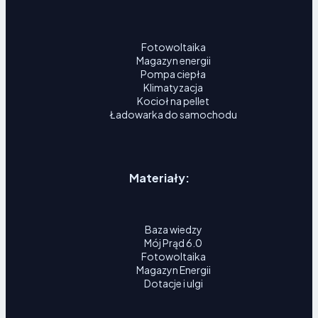
Fotowoltaika
Magazyn energii
Pompa ciepła
Klimatyzacja
Kocioł na pellet
Ładowarka do samochodu
Materiały:
Baza wiedzy
Mój Prąd 6.0
Fotowoltaika
Magazyn Energii
Dotacje i ulgi