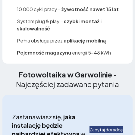
10 000 cykli pracy –
żywotność nawet 15 lat
System plug & play –
szybki montaż i
skalowalność
Pełna obsługa przez
aplikację mobilną
Pojemność magazynu
energii 5–48 kWh
Fotowoltaika w Garwolinie
-
Najczęściej zadawane pytania
Zastanawiasz się,
jaka
instalację będzie
Zapytaj doradcę
najbardziej efektywna
w