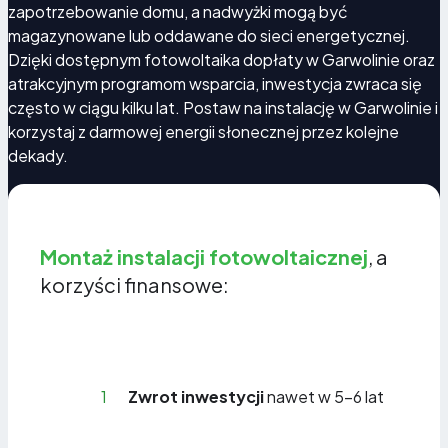
zapotrzebowanie domu, a nadwyżki mogą być
magazynowane lub oddawane do sieci energetycznej.
Dzięki dostępnym fotowoltaika dopłaty w Garwolinie oraz
atrakcyjnym programom wsparcia, inwestycja zwraca się
często w ciągu kilku lat. Postaw na instalację w Garwolinie i
korzystaj z darmowej energii słonecznej przez kolejne
dekady.
Montaż instalacji fotowoltaicznej
, a
korzyści finansowe:
1
Zwrot inwestycji
nawet w 5-6 lat