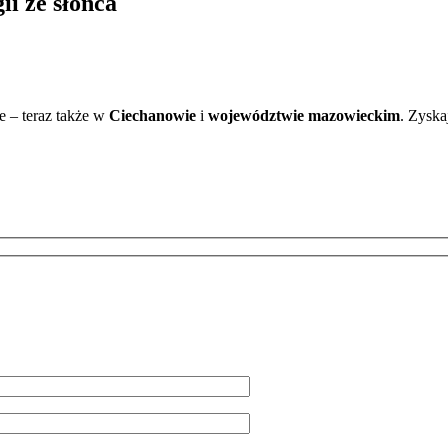
i ze słońca
ce – teraz także w
Ciechanowie
i
województwie mazowieckim
. Zysk