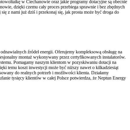
towoltaikę w Ciechanowie oraz jakie programy dotacyjne są obecnie
ie, dzięki czemu cały proces przebiega sprawnie i bez zbędnych
ię z nami już dziś i przekonaj się, jak prosta może być droga do
y odnawialnych źródeł energii. Oferujemy kompleksową obsługę na
rofesjonalny montaż wykonywany przez certyfikowanych instalatorów.
systemu. Pomagamy naszym klientom w pozyskiwaniu dotacji na
ki temu koszt inwestycji może być niższy nawet o kilkadziesiąt
sowany do realnych potrzeb i możliwości klienta. Działamy
ufanie tysięcy klientów w całej Polsce potwierdza, że Neptun Energy