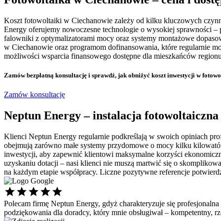
Koszt fotowoltaiki w Ciechanowie zależy od kilku kluczowych czynn
Energy oferujemy nowoczesne technologie o wysokiej sprawności – 
falowniki z optymalizatorami mocy oraz systemy montażowe dopasowa
w Ciechanowie oraz programom dofinansowania, które regularnie mo
możliwości wsparcia finansowego dostępne dla mieszkańców regionu
Zamów bezpłatną konsultację
i sprawdź, jak obniżyć koszt inwestycji w fotow
Zamów konsultację
Neptun Energy – instalacja fotowoltaiczna
Klienci Neptun Energy regularnie podkreślają w swoich opiniach prof
obejmują zarówno małe systemy przydomowe o mocy kilku kilowatów, j
inwestycji, aby zapewnić klientowi maksymalne korzyści ekonomiczne.
uzyskaniu dotacji – nasi klienci nie muszą martwić się o skomplikow
na każdym etapie współpracy. Liczne pozytywne referencje potwierdza
Polecam firmę Neptun Energy, gdyż charakteryzuje się profesjonalna
podziękowania dla doradcy, który mnie obsługiwał – kompetentny, 