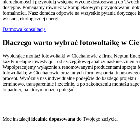
nieruchomości i przygotują wstępną wycenę dostosowaną do Twoich p
dostępne. Pomagamy również w kompleksowym przygotowaniu dokumen
formalności. Nasz doradca odpowie na wszystkie pytania dotyczące ko
własnej, ekologicznej energii.
Darmowa konsultacja
Dlaczego warto wybrać fotowoltaikę w Ci
Wybierając montaż fotowoltaiki w Ciechanowie z firmą Neptun Energ
każdym etapie inwestycji – od szczegółowej analizy nasłonecznienia
Współpracujemy wyłącznie z renomowanymi producentami sprzętu fo
fotowoltaikę w Ciechanowie oraz innych form wsparcia finansowego –
procent. Wyróżnia nas indywidualne podejście do każdego projektu 
terminowo, transparentnie i rzetelnie, a po zakończeniu montażu zap
to partner, na którym można polegać.
Moc instalacji
idealnie dopasowana
do Twojego zużycia.