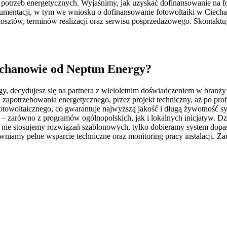
otrzeb energetycznych. Wyjaśnimy, jak uzyskać dofinansowanie na fo
tacji, w tym we wniosku o dofinansowanie fotowoltaiki w Ciechanow
sztów, terminów realizacji oraz serwisu posprzedażowego. Skontaktuj s
echanowie od Neptun Energy?
y, decydujesz się na partnera z wieloletnim doświadczeniem w branż
 i zapotrzebowania energetycznego, przez projekt techniczny, aż po p
towoltaicznego, co gwarantuje najwyższą jakość i długą żywotność 
 zarówno z programów ogólnopolskich, jak i lokalnych inicjatyw. Dzię
– nie stosujemy rozwiązań szablonowych, tylko dobieramy system dopa
ewniamy pełne wsparcie techniczne oraz monitoring pracy instalacji. Za