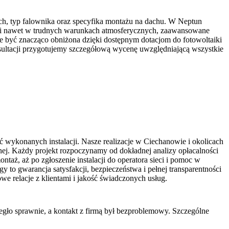
ch, typ falownika oraz specyfika montażu na dachu. W Neptun
ami nawet w trudnych warunkach atmosferycznych, zaawansowane
e być znacząco obniżona dzięki dostępnym dotacjom do fotowoltaiki
sultacji przygotujemy szczegółową wycenę uwzględniającą wszystkie
ć wykonanych instalacji. Nasze realizacje w Ciechanowie i okolicach
nej. Każdy projekt rozpoczynamy od dokładnej analizy opłacalności
aż, aż po zgłoszenie instalacji do operatora sieci i pomoc w
 to gwarancja satysfakcji, bezpieczeństwa i pełnej transparentności
we relacje z klientami i jakość świadczonych usług.
iegło sprawnie, a kontakt z firmą był bezproblemowy. Szczególne
Ś
o