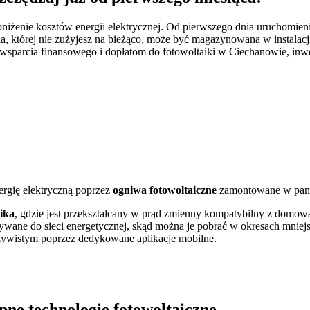
bniżenie kosztów energii elektrycznej. Od pierwszego dnia uruchomi
której nie zużyjesz na bieżąco, może być magazynowana w instalacji
parcia finansowego i dopłatom do fotowoltaiki w Ciechanowie, inwesty
ergię elektryczną poprzez
ogniwa fotowoltaiczne
zamontowane w pane
ika
, gdzie jest przekształcany w prąd zmienny kompatybilny z domową 
ywane do sieci energetycznej, skąd można je pobrać w okresach mniej
zywistym poprzez dedykowane aplikacje mobilne.
pne technologie fotowoltaiczne