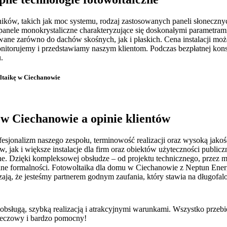
ików, takich jak moc systemu, rodzaj zastosowanych paneli słoneczny
panele monokrystaliczne charakteryzujące się doskonałymi parametr
ne zarówno do dachów skośnych, jak i płaskich. Cena instalacji moż
nitorujemy i przedstawiamy naszym klientom. Podczas bezpłatnej kon
.
oltaikę w Ciechanowie
 w Ciechanowie a opinie klientów
esjonalizm naszego zespołu, terminowość realizacji oraz wysoką jakoś
ak i większe instalacje dla firm oraz obiektów użyteczności publicz
 Dzięki kompleksowej obsłudze – od projektu technicznego, przez mont
ane formalności. Fotowoltaika dla domu w Ciechanowie z Neptun Energy
ją, że jesteśmy partnerem godnym zaufania, który stawia na długofalo
 obsługą, szybką realizacją i atrakcyjnymi warunkami. Wszystko przeb
rzeczowy i bardzo pomocny!