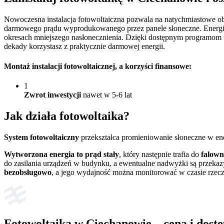
Nowoczesna instalacja fotowoltaiczna pozwala na natychmiastowe o
darmowego prądu wyprodukowanego przez panele słoneczne. Energia, 
okresach mniejszego nasłonecznienia. Dzięki dostępnym programom ws
dekady korzystasz z praktycznie darmowej energii.
Montaż instalacji fotowoltaicznej
, a korzyści finansowe:
1
Zwrot inwestycji
nawet w 5-6 lat
Jak działa
fotowoltaika?
System fotowoltaiczny
przekształca promieniowanie słoneczne w en
Wytworzona energia to prąd stały
, który następnie trafia do
falown
do zasilania urządzeń w budynku, a ewentualne nadwyżki są przekaz
bezobsługowo
, a jego wydajność można monitorować w czasie rzec
Fotowoltaika w Ciechanowie – cena i dostę