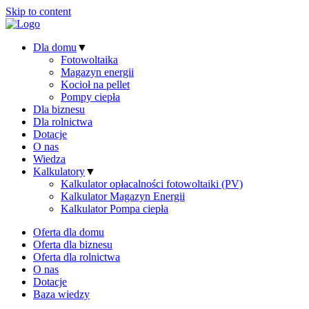
Skip to content
Dla domu
▼
Fotowoltaika
Magazyn energii
Kocioł na pellet
Pompy ciepła
Dla biznesu
Dla rolnictwa
Dotacje
O nas
Wiedza
Kalkulatory
▼
Kalkulator opłacalności fotowoltaiki (PV)
Kalkulator Magazyn Energii
Kalkulator Pompa ciepła
Oferta dla domu
Oferta dla biznesu
Oferta dla rolnictwa
O nas
Dotacje
Baza wiedzy