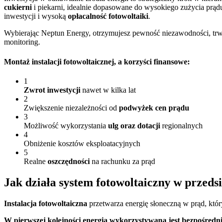
cukierni
i piekarni, idealnie dopasowane do wysokiego zużycia prąd
inwestycji i wysoką
opłacalność fotowoltaiki
.
Wybierając Neptun Energy, otrzymujesz pewność niezawodności, trwa
monitoring.
Montaż instalacji fotowoltaicznej
, a korzyści finansowe:
1
Zwrot inwestycji
nawet w kilka lat
2
Zwiększenie niezależności od
podwyżek cen prądu
3
Możliwość wykorzystania
ulg oraz dotacji
regionalnych
4
Obniżenie kosztów eksploatacyjnych
5
Realne
oszczędności
na rachunku za prąd
Jak działa
system fotowoltaiczny w przedsi
Instalacja fotowoltaiczna
przetwarza energię słoneczną w prąd, który
W pierwszej kolejności energia wykorzystywana jest bezpośredn