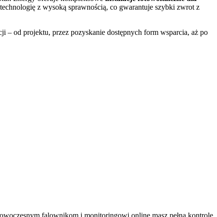
technologię z wysoką sprawnością, co gwarantuje szybki zwrot z
 – od projektu, przez pozyskanie dostępnych form wsparcia, aż po
owoczesnym falownikom i monitoringowi online masz pełną kontrolę