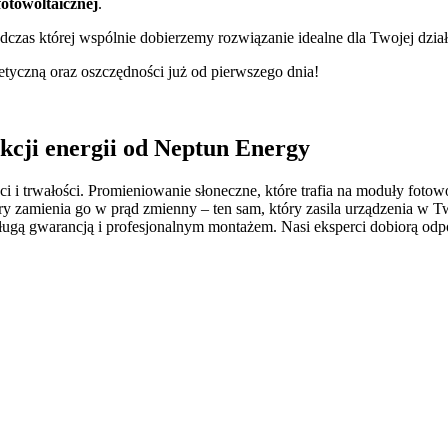
 fotowoltaicznej
.
dczas której wspólnie dobierzemy rozwiązanie idealne dla Twojej dział
etyczną oraz oszczędności już od pierwszego dnia!
kcji energii od Neptun Energy
i trwałości. Promieniowanie słoneczne, które trafia na moduły fotowol
ry zamienia go w prąd zmienny – ten sam, który zasila urządzenia w T
ługą gwarancją i profesjonalnym montażem. Nasi eksperci dobiorą o