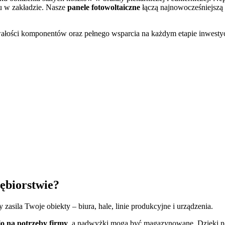
u w zakładzie. Nasze
panele fotowoltaiczne
łączą najnowocześniejszą 
łości komponentów oraz pełnego wsparcia na każdym etapie inwestycji
ębiorstwie?
 zasila Twoje obiekty – biura, hale, linie produkcyjne i urządzenia.
io na potrzeby firmy
, a nadwyżki mogą być magazynowane. Dzięki n