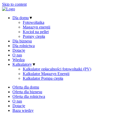
Skip to content
Dla domu
▼
Fotowoltaika
Magazyn energii
Kocioł na pellet
Pompy ciepła
Dla biznesu
Dla rolnictwa
Dotacje
O nas
Wiedza
Kalkulatory
▼
Kalkulator opłacalności fotowoltaiki (PV)
Kalkulator Magazyn Energii
Kalkulator Pompa ciepła
Oferta dla domu
Oferta dla biznesu
Oferta dla rolnictwa
O nas
Dotacje
Baza wiedzy