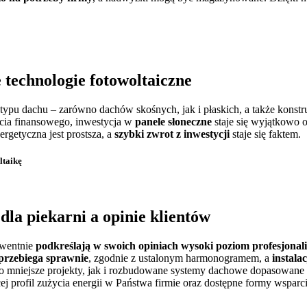
e technologie fotowoltaiczne
u dachu – zarówno dachów skośnych, jak i płaskich, a także konstru
rcia finansowego, inwestycja w
panele słoneczne
staje się wyjątkowo 
rgetyczna jest prostsza, a
szybki zwrot z inwestycji
staje się faktem.
ltaikę
 dla piekarni
a opinie klientów
kwentnie
podkreślają w swoich opiniach wysoki poziom profesjona
 przebiega sprawnie
, zgodnie z ustalonym harmonogramem, a
instala
ówno mniejsze projekty, jak i rozbudowane systemy dachowe dopasowa
ej profil zużycia energii w Państwa firmie oraz dostępne formy wsparci