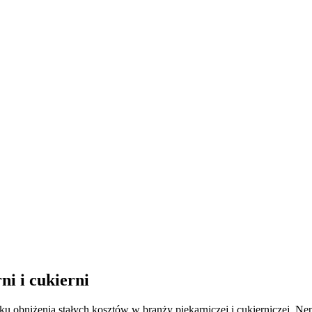
ni i cukierni
unku obniżenia stałych kosztów w branży piekarniczej i cukierniczej. 