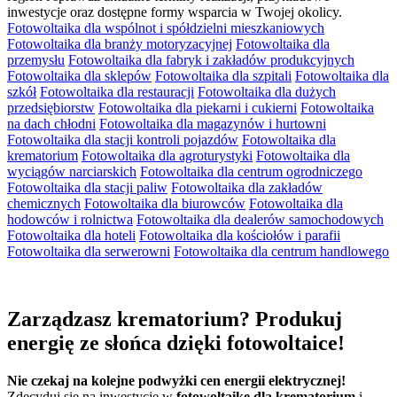
inwestycje oraz dostępne formy wsparcia w Twojej okolicy.
Fotowoltaika dla wspólnot i spółdzielni mieszkaniowych
Fotowoltaika dla branży motoryzacyjnej
Fotowoltaika dla
przemysłu
Fotowoltaika dla fabryk i zakładów produkcyjnych
Fotowoltaika dla sklepów
Fotowoltaika dla szpitali
Fotowoltaika dla
szkół
Fotowoltaika dla restauracji
Fotowoltaika dla dużych
przedsiębiorstw
Fotowoltaika dla piekarni i cukierni
Fotowoltaika
na dach chłodni
Fotowoltaika dla magazynów i hurtowni
Fotowoltaika dla stacji kontroli pojazdów
Fotowoltaika dla
krematorium
Fotowoltaika dla agroturystyki
Fotowoltaika dla
wyciągów narciarskich
Fotowoltaika dla centrum ogrodniczego
Fotowoltaika dla stacji paliw
Fotowoltaika dla zakładów
chemicznych
Fotowoltaika dla biurowców
Fotowoltaika dla
hodowców i rolnictwa
Fotowoltaika dla dealerów samochodowych
Fotowoltaika dla hoteli
Fotowoltaika dla kościołów i parafii
Fotowoltaika dla serwerowni
Fotowoltaika dla centrum handlowego
Zarządzasz krematorium?
Produkuj
energię
ze słońca dzięki fotowoltaice!
Nie czekaj na kolejne podwyżki cen energii elektrycznej!
Zdecyduj się na inwestycję w
fotowoltaikę dla krematorium
i