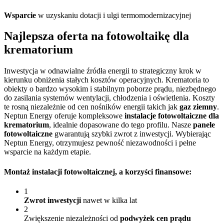
Wsparcie
w uzyskaniu dotacji i ulgi termomodernizacyjnej
Najlepsza
oferta na fotowoltaikę
dla
krematorium
Inwestycja w odnawialne źródła energii to strategiczny krok w
kierunku obniżenia stałych kosztów operacyjnych. Krematoria to
obiekty o bardzo wysokim i stabilnym poborze prądu, niezbędnego
do zasilania systemów wentylacji, chłodzenia i oświetlenia. Koszty
te rosną niezależnie od cen nośników energii takich jak
gaz ziemny
.
Neptun Energy oferuje kompleksowe
instalacje fotowoltaiczne dla
krematorium
, idealnie dopasowane do tego profilu. Nasze
panele
fotowoltaiczne
gwarantują szybki zwrot z inwestycji. Wybierając
Neptun Energy, otrzymujesz pewność niezawodności i pełne
wsparcie na każdym etapie.
Montaż instalacji fotowoltaicznej
, a korzyści finansowe:
1
Zwrot inwestycji
nawet w kilka lat
2
Zwiększenie niezależności od
podwyżek cen prądu