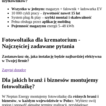
użytkowników?
Wszystko w jednym:
magazyn + falownik + ładowarka EV
10 000 cykli pracy –
żywotność nawet 15 lat
System plug & play –
szybki montaż i skalowalność
Pełna obsługa przez
aplikację mobilną
Pojemność magazynu
energii 5–48 kWh
Fotowoltaika dla krematorium
-
Najczęściej zadawane pytania
Zastanawiasz się,
jaka instalację będzie najbardziej efektywna
w Twojej firmie?
Zapytaj doradcę
Dla jakich
branż i biznesów
montujemy
fotowoltaikę?
W Neptun Energy montujemy fotowoltaikę dla
różnych branż i
biznesów
,
w każdym województwie w Polsc
e. Wybierz swój
region i sprawdź aktualne terminy realizacji, przykładowe