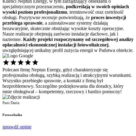
Klienci Neptun Energy, w tym zarządzający obiektami o
specjalistycznym przeznaczeniu,
podkreślają w swoich opiniach
wysoki poziom profesjonalizmu
, terminowość oraz rzetelność
obsługi. Pozytywne recenzje potwierdzają, że
proces inwestycji
przebiega sprawnie
, a zainstalowane systemy działają
bezawaryjnie, skutecznie obniżając wysokie koszty operacyjne.
Nasze realizacje obejmują zarówno instalacje dachowe, jak i
naziemne.
Każdy projekt rozpoczynamy od szczegółowej analizy
opłacalności ekonomicznej
instalacji fotowoltaicznej
,
uwzględniającej unikalny profil zużycia energii w Państwa obiekcie.
Polecam firmę Neptun Energy, gdyż charakteryzuje się
Ś
profesjonalna obsługą, szybką realizacją i atrakcyjnymi warunkami.
s
Wszystko przebiegło sprawnie, a kontakt z firmą był
p
bezproblemowy. Szczególne podziękowania dla doradcy, który
d
mnie obsługiwał – kompetentny, rzeczowy i bardzo pomocny!
P
P
Pani Daria
F
Fotowoltaika
s
sprawdź opinię