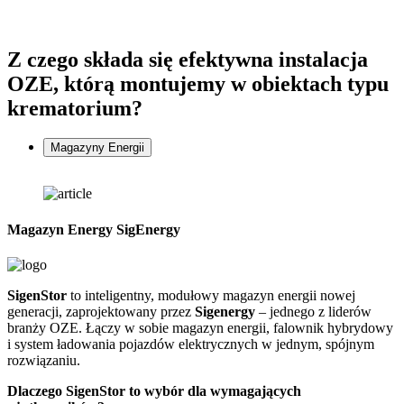
Z czego składa się
efektywna instalacja
OZE, którą montujemy w obiektach typu
krematorium?
Magazyny Energii
Magazyn Energy SigEnergy
SigenStor
to inteligentny, modułowy magazyn energii nowej
Z
generacji, zaprojektowany przez
Sigenergy
– jednego z liderów
n
branży OZE. Łączy w sobie magazyn energii, falownik hybrydowy
G
i system ładowania pojazdów elektrycznych w jednym, spójnym
f
rozwiązaniu.
D
Dlaczego SigenStor to wybór dla wymagających