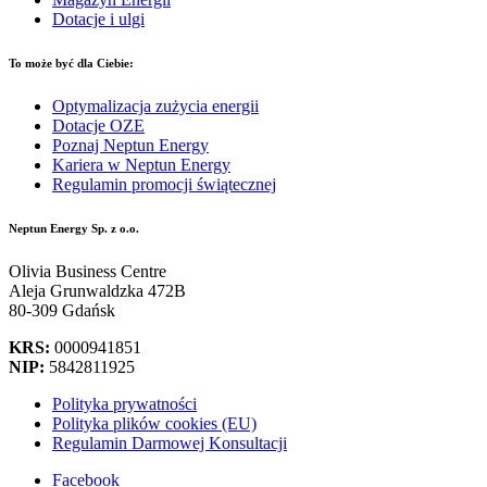
Dotacje i ulgi
To może być dla Ciebie:
Optymalizacja zużycia energii
Dotacje OZE
Poznaj Neptun Energy
Kariera w Neptun Energy
Regulamin promocji świątecznej
Neptun Energy Sp. z o.o.
Olivia Business Centre
Aleja Grunwaldzka 472B
80-309 Gdańsk
KRS:
0000941851
NIP:
5842811925
Polityka prywatności
Polityka plików cookies (EU)
Regulamin Darmowej Konsultacji
Facebook