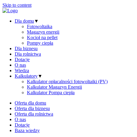
Skip to content
Dla domu
▼
Fotowoltaika
Magazyn energii
Kocioł na pellet
Pompy ciepła
Dla biznesu
Dla rolnictwa
Dotacje
O nas
Wiedza
Kalkulatory
▼
Kalkulator opłacalności fotowoltaiki (PV)
Kalkulator Magazyn Energii
Kalkulator Pompa ciepła
Oferta dla domu
Oferta dla biznesu
Oferta dla rolnictwa
O nas
Dotacje
Baza wiedzy