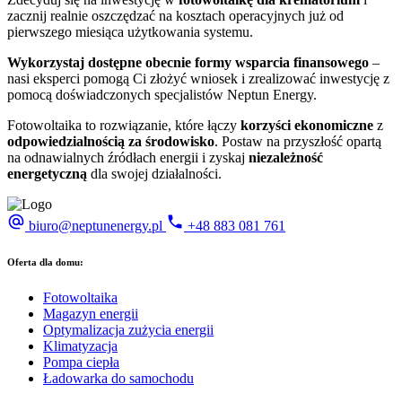
zacznij realnie oszczędzać na kosztach operacyjnych już od
pierwszego miesiąca użytkowania systemu.
Wykorzystaj dostępne obecnie formy wsparcia finansowego
–
nasi eksperci pomogą Ci złożyć wniosek i zrealizować inwestycję z
pomocą doświadczonych specjalistów Neptun Energy.
Fotowoltaika to rozwiązanie, które łączy
korzyści ekonomiczne
z
odpowiedzialnością za środowisko
. Postaw na przyszłość opartą
na odnawialnych źródłach energii i zyskaj
niezależność
energetyczną
dla swojej działalności.
biuro@neptunenergy.pl
+48
883 081 761
Oferta dla domu:
Fotowoltaika
Magazyn energii
Optymalizacja zużycia energii
Klimatyzacja
Pompa ciepła
Ładowarka do samochodu