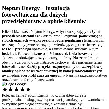
Neptun Energy –
instalacja
fotowoltaiczna dla dużych
przedsiębiorstw
a opinie klientów
Klienci biznesowi Neptun Energy, w tym zarządzający
dużymi
przedsiębiorstwami
i zakładami produkcyjnymi,
podkreślają w
swoich opiniach wysoki poziom profesjonalizmu
i terminowość
realizacji. Pozytywne recenzje potwierdzają, że
proces inwestycji
w OZE przebiega sprawnie
, a zainstalowane systemy, w tym
instalacje fotowoltaiczne
o dużej mocy, działają bezawaryjnie,
skutecznie obniżając koszty operacyjne firmy. Nasze realizacje
obejmują zarówno duże instalacje dachowe, jak i naziemne farmy
fotowoltaiczne.
Każdy projekt rozpoczynamy od szczegółowej
analizy opłacalności ekonomicznej
instalacji fotowoltaicznych
,
uwzględniającej profil
zużycia energii
w Państwa przedsiębiorstwie
oraz dostępne formy finansowania.
Polecam firmę Neptun Energy, gdyż charakteryzuje się
Ś
profesjonalna obsługą, szybką realizacją i atrakcyjnymi warunkami.
s
Wszystko przebiegło sprawnie, a kontakt z firmą był
p
bezproblemowy. Szczególne podziękowania dla doradcy, który
d