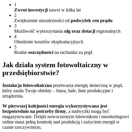
1
Zwrot inwestycji
nawet w kilka lat
2
Zwiększenie niezależności od
podwyżek cen prądu
3
Możliwość wykorzystania
ulg oraz dotacji
regionalnych
4
Obniżenie kosztów eksploatacyjnych
5
Realne
oszczędności
na rachunku za prąd
Jak działa
system fotowoltaiczny w
przedsiębiorstwie?
Instalacja fotowoltaiczna
przetwarza energię słoneczną w prąd,
który zasila Twoje obiekty – biura, hale, linie produkcyjne i
urządzenia.
W pierwszej kolejności energia wykorzystywana jest
bezpośrednio na potrzeby firmy
, a nadwyżki mogą być
magazynowane. Dzięki nowoczesnym falownikom i monitoringowi
online masz pełną kontrolę nad produkcją i zużyciem energii w
czasie rzeczywistym.