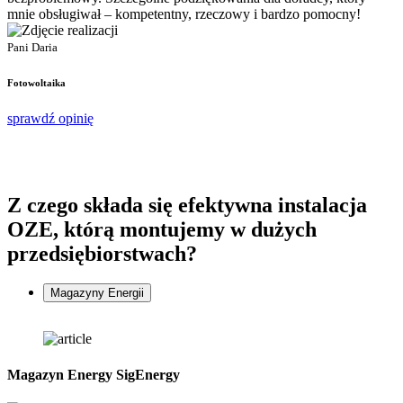
mnie obsługiwał – kompetentny, rzeczowy i bardzo pomocny!
P
P
Pani Daria
F
Fotowoltaika
s
sprawdź opinię
Z czego składa się
efektywna instalacja
OZE, którą montujemy w
dużych
przedsiębiorstwach
?
Magazyny Energii
Magazyn Energy SigEnergy