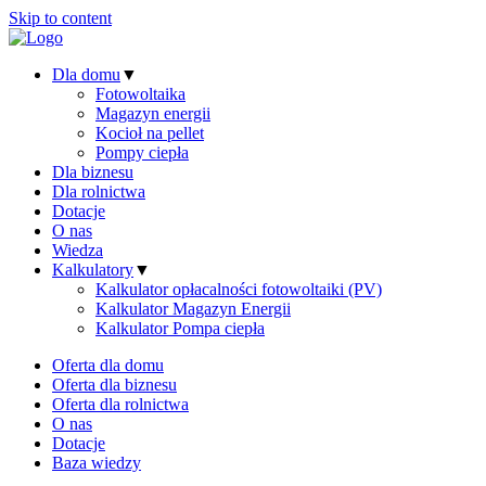
Skip to content
Dla domu
▼
Fotowoltaika
Magazyn energii
Kocioł na pellet
Pompy ciepła
Dla biznesu
Dla rolnictwa
Dotacje
O nas
Wiedza
Kalkulatory
▼
Kalkulator opłacalności fotowoltaiki (PV)
Kalkulator Magazyn Energii
Kalkulator Pompa ciepła
Oferta dla domu
Oferta dla biznesu
Oferta dla rolnictwa
O nas
Dotacje
Baza wiedzy