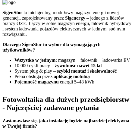
SigenStor
to inteligentny, modułowy magazyn energii nowej
Z
generacji, zaprojektowany przez
Sigenergy
– jednego z liderów
n
branży OZE. Łączy w sobie magazyn energii, falownik hybrydowy
G
i system ładowania pojazdów elektrycznych w jednym, spójnym
f
rozwiązaniu.
D
Dlaczego SigenStor to wybór dla wymagających
użytkowników?
Wszystko w jednym:
magazyn + falownik + ładowarka EV
10 000 cykli pracy –
żywotność nawet 15 lat
System plug & play –
szybki montaż i skalowalność
Pełna obsługa przez
aplikację mobilną
Pojemność magazynu
energii 5–48 kWh
Fotowoltaika dla dużych przedsiębiorstw
- Najczęściej zadawane pytania
Zastanawiasz się,
jaka instalację będzie najbardziej efektywna
w Twojej firmie?