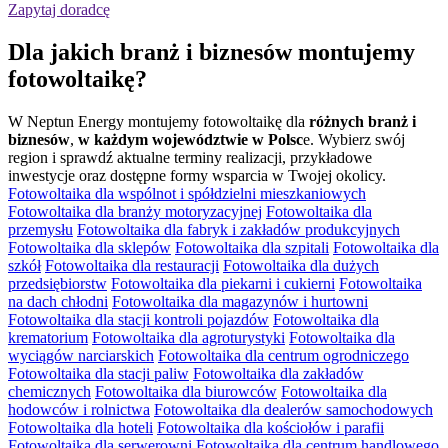
Zapytaj doradcę
Dla jakich
branż i biznesów
montujemy
fotowoltaikę?
W Neptun Energy montujemy fotowoltaikę dla
różnych branż i
biznesów
,
w każdym województwie w Polsc
e. Wybierz swój
region i sprawdź aktualne terminy realizacji, przykładowe
inwestycje oraz dostępne formy wsparcia w Twojej okolicy.
Fotowoltaika dla wspólnot i spółdzielni mieszkaniowych
Fotowoltaika dla branży motoryzacyjnej
Fotowoltaika dla
przemysłu
Fotowoltaika dla fabryk i zakładów produkcyjnych
Fotowoltaika dla sklepów
Fotowoltaika dla szpitali
Fotowoltaika dla
szkół
Fotowoltaika dla restauracji
Fotowoltaika dla dużych
przedsiębiorstw
Fotowoltaika dla piekarni i cukierni
Fotowoltaika
na dach chłodni
Fotowoltaika dla magazynów i hurtowni
Fotowoltaika dla stacji kontroli pojazdów
Fotowoltaika dla
krematorium
Fotowoltaika dla agroturystyki
Fotowoltaika dla
wyciągów narciarskich
Fotowoltaika dla centrum ogrodniczego
Fotowoltaika dla stacji paliw
Fotowoltaika dla zakładów
chemicznych
Fotowoltaika dla biurowców
Fotowoltaika dla
hodowców i rolnictwa
Fotowoltaika dla dealerów samochodowych
Fotowoltaika dla hoteli
Fotowoltaika dla kościołów i parafii
Fotowoltaika dla serwerowni
Fotowoltaika dla centrum handlowego