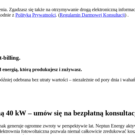
zenia. Zgadzasz się także na otrzymywanie drogą elektroniczną informac
godnie z
Polityką Prywatności
. (
Regulamin Darmowej Konsultacji
) .
-billing.
 energią, którą produkujesz i zużywasz.
źniej odebrana bez utraty wartości – niezależnie od pory dnia i wahań
ną 40 kW – umów się na bezpłatną konsultac
dnak generuje ogromne zwroty w perspektywie lat. Neptun Energy akty
lektrownia fotowoltaiczna pozwala niemal całkowicie zredukować kos