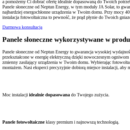
a pomożemy Ci dobrać ofertę idealnie dopasowaną do Twoich potrze
Panele słoneczne od Neptun Energy, w tym moduły JA Solar, to gwara
najbardziej energochłonne urządzenia w Twoim domu. Przy mocy 40 k
instalacja fotowoltaiczna to pewność, że prąd płynie do Twoich gniazde
Darmowa konsultacja
Panele słoneczne wykorzystywane w produ
Panele słoneczne od Neptun Energy to gwarancja wysokiej wydajności
przekształcone w energię elektryczną dzięki nowoczesnym ogniwom mo
zmienny zasilający urządzenia w Twoim domu. Wybierając fotowolta
montażem. Nasi eksperci precyzyjnie dobiorą miejsce instalacji, aby
Moc instalacji
idealnie dopasowana
do Twojego zużycia.
Panele fotowoltaiczne
klasy premium i najnowszą technologią.