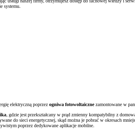
ąc usługi naszej firmy, otrzymujesz dostęp do fachowej wiedzy i ser
ie systemu.
ergię elektryczną poprzez
ogniwa fotowoltaiczne
zamontowane w pane
ika
, gdzie jest przekształcany w prąd zmienny kompatybilny z domową 
ywane do sieci energetycznej, skąd można je pobrać w okresach mniej
zywistym poprzez dedykowane aplikacje mobilne.