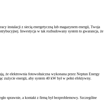
cy instalacji z siecią energetyczną lub magazynem energii, Twoja
trybucyjnej. Inwestycja w tak rozbudowany system to gwarancja, że
zają, że elektrownia fotowoltaiczna wykonana przez Neptun Energy
ąc zużycie energii, aby system 40 kW był w pełni efektywny.
iegło sprawnie, a kontakt z firmą był bezproblemowy. Szczególne
Ś
o