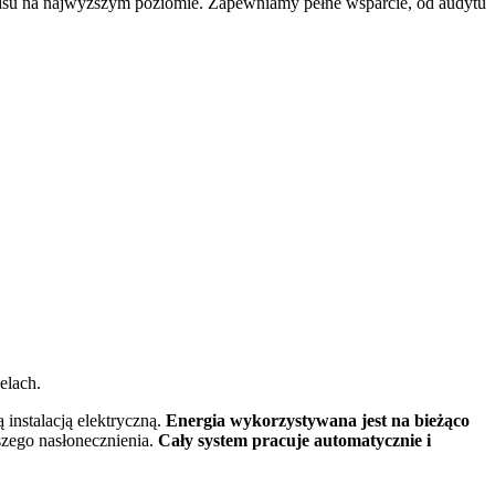
wisu na najwyższym poziomie. Zapewniamy pełne wsparcie, od audytu
lach.
instalacją elektryczną.
Energia wykorzystywana jest na bieżąco
szego nasłonecznienia.
Cały system pracuje automatycznie i