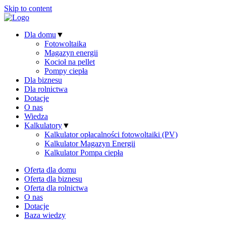
Skip to content
Dla domu
▼
Fotowoltaika
Magazyn energii
Kocioł na pellet
Pompy ciepła
Dla biznesu
Dla rolnictwa
Dotacje
O nas
Wiedza
Kalkulatory
▼
Kalkulator opłacalności fotowoltaiki (PV)
Kalkulator Magazyn Energii
Kalkulator Pompa ciepła
Oferta dla domu
Oferta dla biznesu
Oferta dla rolnictwa
O nas
Dotacje
Baza wiedzy