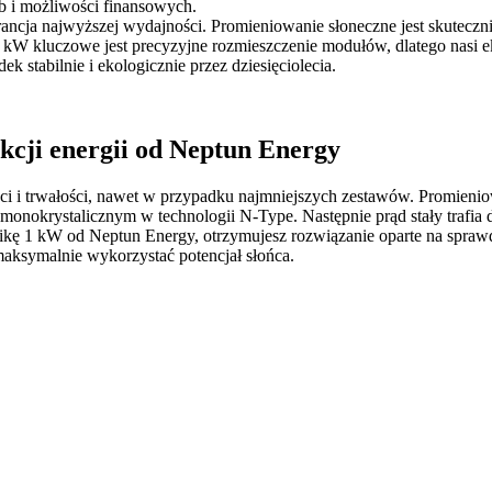
b i możliwości finansowych.
ncja najwyższej wydajności. Promieniowanie słoneczne jest skutecznie
W kluczowe jest precyzyjne rozmieszczenie modułów, dlatego nasi eks
k stabilnie i ekologicznie przez dziesięciolecia.
kcji energii od Neptun Energy
 i trwałości, nawet w przypadku najmniejszych zestawów. Promieniowa
nokrystalicznym w technologii N-Type. Następnie prąd stały trafia d
ikę 1 kW od Neptun Energy, otrzymujesz rozwiązanie oparte na spraw
 maksymalnie wykorzystać potencjał słońca.