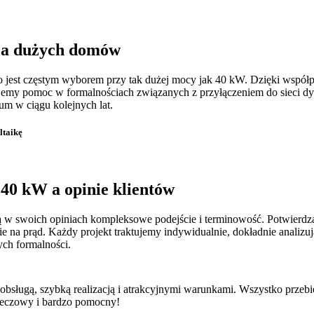
dla dużych domów
 jest częstym wyborem przy tak dużej mocy jak 40 kW. Dzięki współpra
emy pomoc w formalnościach związanych z przyłączeniem do sieci dys
m w ciągu kolejnych lat.
ltaikę
a 40 kW
a opinie klientów
ają w swoich opiniach kompleksowe podejście i terminowość. Potwierd
 na prąd. Każdy projekt traktujemy indywidualnie, dokładnie analizuj
ych formalności.
 obsługą, szybką realizacją i atrakcyjnymi warunkami. Wszystko przeb
rzeczowy i bardzo pomocny!