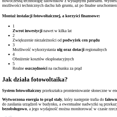
nowoczesną technologię falowników z wydajnymi panelami. Wybieraj
możliwości technicznych dachu lub gruntu, aż po finalne uruchomien
Montaż instalacji fotowoltaicznej
, a korzyści finansowe:
1
Zwrot inwestycji
nawet w kilka lat
2
Zwiększenie niezależności od
podwyżek cen prądu
3
Możliwość wykorzystania
ulg oraz dotacji
regionalnych
4
Obniżenie kosztów eksploatacyjnych
5
Realne
oszczędności
na rachunku za prąd
Jak działa
fotowoltaika?
System fotowoltaiczny
przekształca promieniowanie słoneczne w en
Wytworzona energia to prąd stały
, który następnie trafia do
falown
do zasilania urządzeń w budynku, a ewentualne nadwyżki są przekaz
bezobsługowo
, a jego wydajność można monitorować w czasie rzec