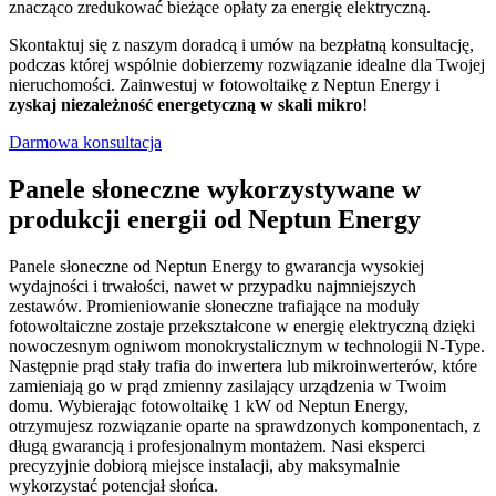
znacząco zredukować bieżące opłaty za energię elektryczną.
Skontaktuj się z naszym doradcą i umów na bezpłatną konsultację,
podczas której wspólnie dobierzemy rozwiązanie idealne dla Twojej
nieruchomości. Zainwestuj w fotowoltaikę z Neptun Energy i
zyskaj niezależność energetyczną w skali mikro
!
Darmowa konsultacja
Panele słoneczne wykorzystywane w
produkcji energii od Neptun Energy
Panele słoneczne od Neptun Energy to gwarancja wysokiej
wydajności i trwałości, nawet w przypadku najmniejszych
zestawów. Promieniowanie słoneczne trafiające na moduły
fotowoltaiczne zostaje przekształcone w energię elektryczną dzięki
nowoczesnym ogniwom monokrystalicznym w technologii N-Type.
Następnie prąd stały trafia do inwertera lub mikroinwerterów, które
zamieniają go w prąd zmienny zasilający urządzenia w Twoim
domu. Wybierając fotowoltaikę 1 kW od Neptun Energy,
otrzymujesz rozwiązanie oparte na sprawdzonych komponentach, z
długą gwarancją i profesjonalnym montażem. Nasi eksperci
precyzyjnie dobiorą miejsce instalacji, aby maksymalnie
wykorzystać potencjał słońca.