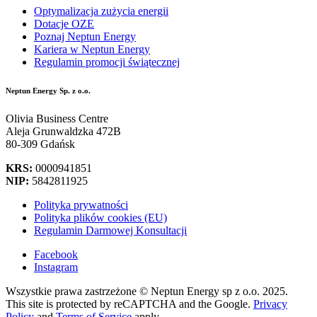
Optymalizacja zużycia energii
Dotacje OZE
Poznaj Neptun Energy
Kariera w Neptun Energy
Regulamin promocji świątecznej
Neptun Energy Sp. z o.o.
Olivia Business Centre
Aleja Grunwaldzka 472B
80-309 Gdańsk
KRS:
0000941851
NIP:
5842811925
Polityka prywatności
Polityka plików cookies (EU)
Regulamin Darmowej Konsultacji
Facebook
Instagram
Wszystkie prawa zastrzeżone © Neptun Energy sp z o.o. 2025.
This site is protected by reCAPTCHA and the Google.
Privacy
Policy
and
Terms of Service
apply.