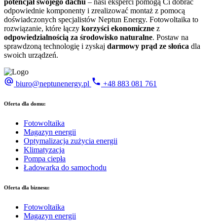
potencjał swojego dachu
– nasi eksperci pomogą Ci dobrać
odpowiednie komponenty i zrealizować montaż z pomocą
doświadczonych specjalistów Neptun Energy. Fotowoltaika to
rozwiązanie, które łączy
korzyści ekonomiczne
z
odpowiedzialnością za środowisko naturalne
. Postaw na
sprawdzoną technologię i zyskaj
darmowy prąd ze słońca
dla
swoich urządzeń.
biuro@neptunenergy.pl
+48
883 081 761
Oferta dla domu:
Fotowoltaika
Magazyn energii
Optymalizacja zużycia energii
Klimatyzacja
Pompa ciepła
Ładowarka do samochodu
Oferta dla biznesu:
Fotowoltaika
Magazyn energii