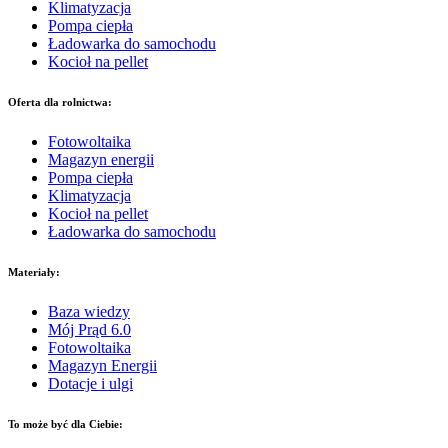
Klimatyzacja
Pompa ciepła
Ładowarka do samochodu
Kocioł na pellet
Oferta dla rolnictwa:
Fotowoltaika
Magazyn energii
Pompa ciepła
Klimatyzacja
Kocioł na pellet
Ładowarka do samochodu
Materiały:
Baza wiedzy
Mój Prąd 6.0
Fotowoltaika
Magazyn Energii
Dotacje i ulgi
To może być dla Ciebie: