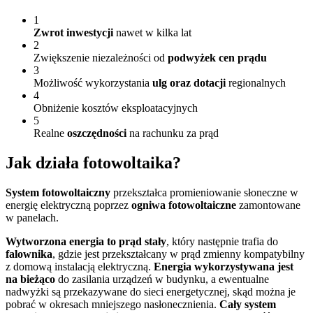
1
Zwrot inwestycji
nawet w kilka lat
2
Zwiększenie niezależności od
podwyżek cen prądu
3
Możliwość wykorzystania
ulg oraz dotacji
regionalnych
4
Obniżenie kosztów eksploatacyjnych
5
Realne
oszczędności
na rachunku za prąd
Jak działa
fotowoltaika?
System fotowoltaiczny
przekształca promieniowanie słoneczne w
energię elektryczną poprzez
ogniwa fotowoltaiczne
zamontowane
w panelach.
Wytworzona energia to prąd stały
, który następnie trafia do
falownika
, gdzie jest przekształcany w prąd zmienny kompatybilny
z domową instalacją elektryczną.
Energia wykorzystywana jest
na bieżąco
do zasilania urządzeń w budynku, a ewentualne
nadwyżki są przekazywane do sieci energetycznej, skąd można je
pobrać w okresach mniejszego nasłonecznienia.
Cały system