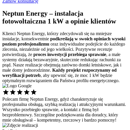
Zamów konsultację
Neptun Energy –
instalacja
fotowoltaiczna 1 kW
a opinie klientów
Klienci Neptun Energy, którzy zdecydowali się na mniejsze
instalacje, konsekwentnie
podkreślają w swoich opiniach wysoki
poziom profesjonalizmu
oraz indywidualne podejście do każdego
zlecenia, niezależnie od jego wielkości. Pozytywne recenzje
potwierdzają, że
proces inwestycji przebiega sprawnie
, a małe
systemy działają bezawaryjnie, skutecznie redukując rachunki za
prąd. Nasze realizacje obejmują zarówno domki letniskowe, jak i
małe domy jednorodzinne.
Każdy projekt rozpoczynamy od
weryfikacji potrzeb
, aby upewnić się, że moc 1 kW będzie
optymalnym rozwiązaniem dla Państwa profilu energetycznego.
Polecam firmę Neptun Energy, gdyż charakteryzuje się
Ś
profesjonalna obsługą, szybką realizacją i atrakcyjnymi warunkami.
s
Wszystko przebiegło sprawnie, a kontakt z firmą był
p
bezproblemowy. Szczególne podziękowania dla doradcy, który
d
mnie obsługiwał – kompetentny, rzeczowy i bardzo pomocny!
P
P