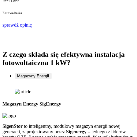
Pani Daria
F
Fotowoltaika
s
sprawdź opinię
Z czego składa się
efektywna instalacja
fotowoltaiczna 1 kW?
Magazyny Energii
Magazyn Energy SigEnergy
SigenStor
to inteligentny, modułowy magazyn energii nowej
Z
generacji, zaprojektowany przez
Sigenergy
– jednego z liderów
n