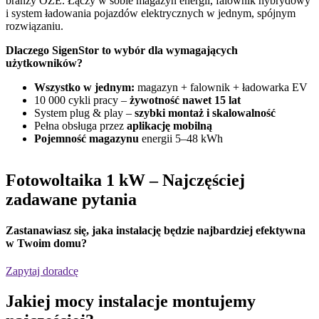
branży OZE. Łączy w sobie magazyn energii, falownik hybrydowy
G
i system ładowania pojazdów elektrycznych w jednym, spójnym
f
rozwiązaniu.
D
Dlaczego SigenStor to wybór dla wymagających
użytkowników?
Wszystko w jednym:
magazyn + falownik + ładowarka EV
10 000 cykli pracy –
żywotność nawet 15 lat
System plug & play –
szybki montaż i skalowalność
Pełna obsługa przez
aplikację mobilną
Pojemność magazynu
energii 5–48 kWh
Fotowoltaika 1 kW
– Najczęściej
zadawane pytania
Zastanawiasz się,
jaka instalację będzie najbardziej efektywna
w Twoim domu?
Zapytaj doradcę
Jakiej mocy instalacje montujemy