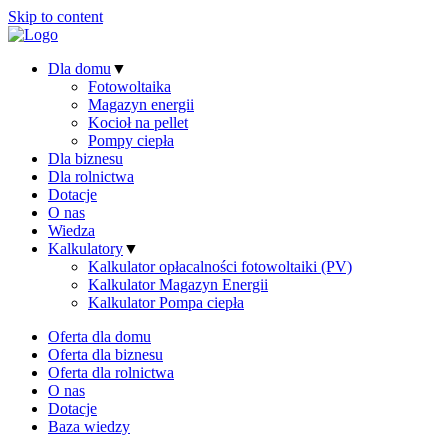
Skip to content
Dla domu
▼
Fotowoltaika
Magazyn energii
Kocioł na pellet
Pompy ciepła
Dla biznesu
Dla rolnictwa
Dotacje
O nas
Wiedza
Kalkulatory
▼
Kalkulator opłacalności fotowoltaiki (PV)
Kalkulator Magazyn Energii
Kalkulator Pompa ciepła
Oferta dla domu
Oferta dla biznesu
Oferta dla rolnictwa
O nas
Dotacje
Baza wiedzy