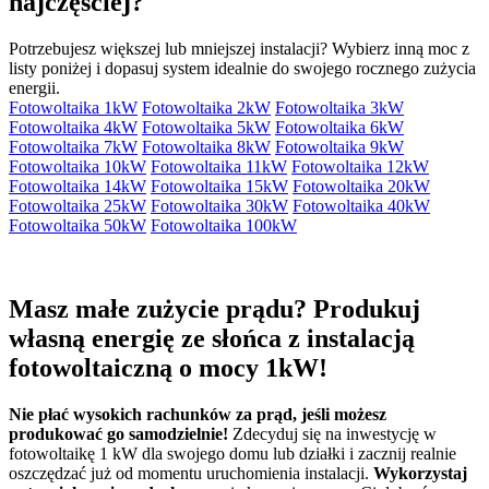
najczęściej?
Potrzebujesz większej lub mniejszej instalacji? Wybierz inną moc z
listy poniżej i dopasuj system idealnie do swojego rocznego zużycia
energii.
Fotowoltaika 1kW
Fotowoltaika 2kW
Fotowoltaika 3kW
Fotowoltaika 4kW
Fotowoltaika 5kW
Fotowoltaika 6kW
Fotowoltaika 7kW
Fotowoltaika 8kW
Fotowoltaika 9kW
Fotowoltaika 10kW
Fotowoltaika 11kW
Fotowoltaika 12kW
Fotowoltaika 14kW
Fotowoltaika 15kW
Fotowoltaika 20kW
Fotowoltaika 25kW
Fotowoltaika 30kW
Fotowoltaika 40kW
Fotowoltaika 50kW
Fotowoltaika 100kW
Masz małe zużycie prądu?
Produkuj
własną energię
ze słońca z instalacją
fotowoltaiczną o mocy 1kW!
Nie płać wysokich rachunków za prąd, jeśli możesz
produkować go samodzielnie!
Zdecyduj się na inwestycję w
fotowoltaikę 1 kW dla swojego domu lub działki i zacznij realnie
oszczędzać już od momentu uruchomienia instalacji.
Wykorzystaj