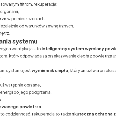
sowanym filtrom, rekuperacja:
alergenami,
rze
w pomieszczeniach,
iezależnie od warunków zewnętrznych,
ętrz.
łania systemu
ycyjna wentylacja – to
inteligentny system wymiany powie
atora, który odpowiada za przekazywanie ciepła z powietrza
em systemu jest
wymiennik ciepła
, który umożliwia przekaz
:
już wstępnie ogrzane,
energii do jego podgrzania,
a
,
trowanego powietrza
.
to codzienność, rekuperacja to także
skuteczna ochrona 