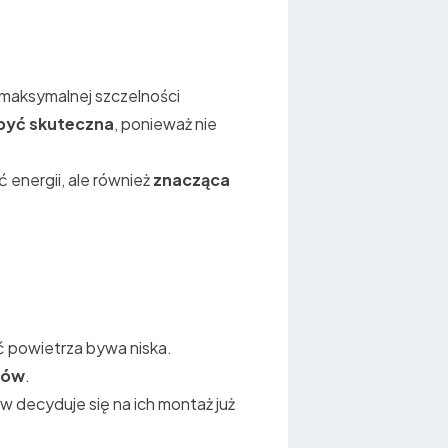
 maksymalnej szczelności
 być skuteczna
, ponieważ nie
ć energii, ale również
znacząca
ść powietrza bywa niska.
ków
.
w decyduje się na ich montaż już