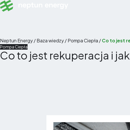
Skip to content
Neptun Energy
/
Baza wiedzy
/
Pompa Ciepła
/
Co to jest r
Pompa Ciepła
Co to jest rekuperacja i j