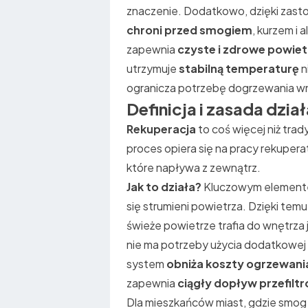
znaczenie. Dodatkowo, dzięki zasto
chroni przed smogiem
, kurzem i 
zapewnia
czyste i zdrowe powiet
utrzymuje
stabilną temperaturę
n
ogranicza potrzebę dogrzewania wn
Definicja i zasada dzia
Rekuperacja
to coś więcej niż trad
proces opiera się na pracy rekuper
które napływa z zewnątrz.
Jak to działa?
Kluczowym element
się strumieni powietrza. Dzięki temu
świeże powietrze trafia do wnętrza 
nie ma potrzeby użycia dodatkowej 
system
obniża koszty ogrzewani
zapewnia
ciągły dopływ przefil
Dla mieszkańców miast, gdzie smog 