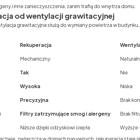
rgeny i inne zanieczyszczenia, zanim trafią do wnętrza domu.
acja od wentylacji grawitacyjnej
ntylacja grawitacyjna służą do wymiany powietrza w budynku, 
Rekuperacja
Wentyla
Mechaniczny
Naturaln
Tak
Nie
Wysoka
Niska
Precyzyjna
Brak kont
i
Filtry zatrzymujące smog i alergeny
Brak filtr
Niższe dzięki odzyskowi ciepła
Wyższe 
wie, zwłaszcza w domach pasywnych, rekuperacja staje s