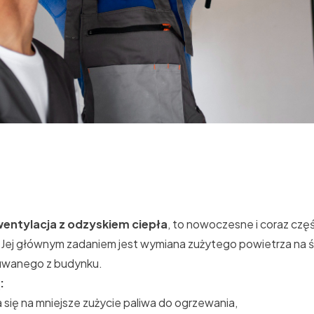
t
entylacja z odzyskiem ciepła
, to nowoczesne i coraz czę
ej głównym zadaniem jest wymiana zużytego powietrza na 
suwanego z budynku.
:
a się na mniejsze zużycie paliwa do ogrzewania,