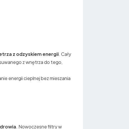
trza z odzyskiem energii
. Cały
 usuwanego z wnętrza do tego,
anie energii cieplnej bez mieszania
zdrowia
. Nowoczesne filtry w