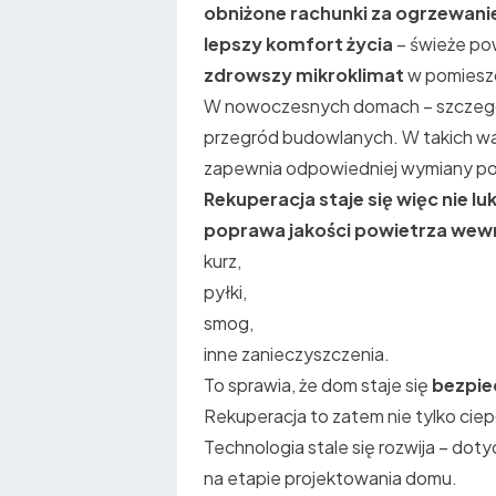
obniżone rachunki za ogrzewani
lepszy komfort życia
– świeże pow
zdrowszy mikroklimat
w pomiesz
W nowoczesnych domach – szczegó
przegród budowlanych. W takich w
zapewnia odpowiedniej wymiany po
Rekuperacja staje się więc nie l
poprawa jakości powietrza we
kurz,
pyłki,
smog,
inne zanieczyszczenia.
To sprawia, że dom staje się
bezpie
Rekuperacja to zatem nie tylko ciep
Technologia stale się rozwija – dot
na etapie projektowania domu.