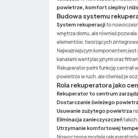
powietrze, komfort cieplny i niż
Budowa systemu rekupera
System rekuperacji
to nowoczesne
wnętrza domu, ale również pozwala 
elementów, tworzących zintegrowan
Najważniejszym komponentem jest
kanałami wentylacyjnymi oraz filtra
Rekuperator pełni funkcję centrali w
powietrze w ruch, ale również je oc
Rola rekuperatora jako cen
Rekuperator to centrum zarząd
Dostarczanie świeżego powietr
Usuwanie zużytego powietrza
na
Eliminacja zanieczyszczeń
takich 
Utrzymanie komfortowej tempe
Nowoczesne modele rekuperatoró