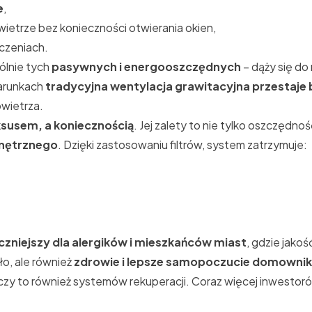
e
,
ietrze bez konieczności otwierania okien,
czeniach.
lnie tych
pasywnych i energooszczędnych
– dąży się do
arunkach
tradycyjna wentylacja grawitacyjna przestaje
wietrza.
uksusem, a koniecznością
. Jej zalety to nie tylko oszczędnoś
wnętrznego
. Dzięki zastosowaniu filtrów, system zatrzymuje:
czniejszy dla alergików i mieszkańców miast
, gdzie jako
ło, ale również
zdrowie i lepsze samopoczucie domowni
yczy to również systemów rekuperacji. Coraz więcej inwestoró