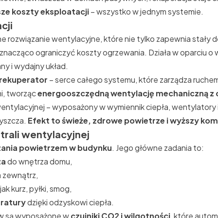
sze koszty eksploatacji
– wszystko w jednym systemie.
cji
 rozwiązanie wentylacyjne, które nie tylko zapewnia stały
znacząco ograniczyć koszty ogrzewania. Działa w oparciu o 
y i wydajny układ.
rekuperator
– serce całego systemu, które zarządza ruche
mi, tworząc
energooszczędną wentylację mechaniczną z 
entylacyjnej – wyposażony w wymiennik ciepła, wentylatory i f
zyszcza.
Efekt to świeże, zdrowe powietrze i wyższy k
trali wentylacyjnej
zania powietrzem w budynku
. Jego główne zadania to:
za
do wnętrza domu,
 zewnątrz,
jak kurz, pyłki, smog,
ratury
dzięki odzyskowi ciepła.
w są wyposażone w
czujniki CO2 i wilgotności
, które auto