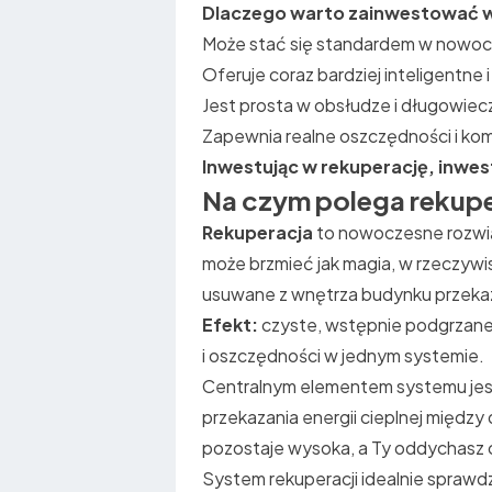
Dlaczego warto zainwestować w
Może stać się standardem w nowo
Oferuje coraz bardziej inteligentne 
Jest prosta w obsłudze i długowiec
Zapewnia realne oszczędności i komf
Inwestując w rekuperację, inwes
Na czym polega rekup
Rekuperacja
to nowoczesne rozwią
może brzmieć jak magia, w rzeczywi
usuwane z wnętrza budynku przekaz
Efekt:
czyste, wstępnie podgrzane
i oszczędności w jednym systemie.
Centralnym elementem systemu je
przekazania energii cieplnej międz
pozostaje wysoka, a Ty oddychasz 
System rekuperacji idealnie sprawd