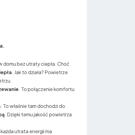
a.
w domu bez utraty ciepła. Choć
iepła
. Jak to działa? Powietrze
trzu.
rzewanie
. To połączenie komfortu
. To właśnie tam dochodzi do
bą
. Dzięki temu jakość powietrza
e każda utrata energii ma