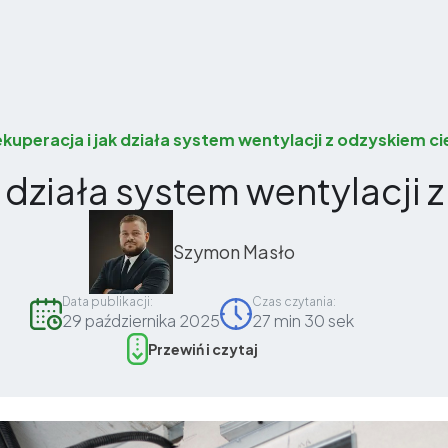
ekuperacja i jak działa system wentylacji z odzyskiem c
ak działa system wentylacji
Szymon Masło
Data publikacji:
Czas czytania:
29 października 2025
27 min 30 sek
Przewiń i czytaj