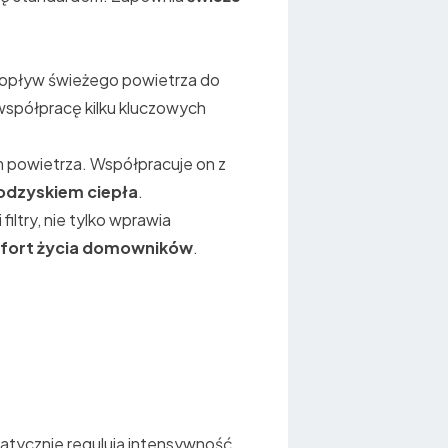
 dopływ świeżego powietrza do
współpracę kilku kluczowych
m powietrza. Współpracuje on z
odzyskiem ciepła
.
iltry, nie tylko wprawia
omfort życia domowników
.
matycznie regulują intensywność