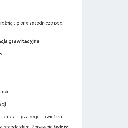
różnią się one zasadniczo pod
cja grawitacyjna
y
roli
acji
– utrata ogrzanego powietrza
ię standardem. Zapewnia
świeże