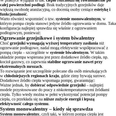
W praktyce wygląda to tak:
ciepło rozchodzi się równomiernie po
całej powierzchni podłogi
. Brak tradycyjnych grzejników daje
większą swobodę aranżacyjną, co docenią osoby ceniące
estetykę i
funkcjonalność
.
Warto również wspomnieć o tzw.
systemie monowalentnym
, w
którym pompa ciepła stanowi jedyne źródło ogrzewania w domu. Taka
konfiguracja najlepiej sprawdza się właśnie z ogrzewaniem
podłogowym, ponieważ:
Ogrzewanie grzejnikowe i system biwalentny
Choć
grzejniki wymagają wyższej temperatury zasilania
niż
ogrzewanie podłogowe, nadal mogą efektywnie współpracować z
pompą ciepła – szczególnie w
systemie biwalentnym
. W takim
układzie pompa wspierana jest przez dodatkowe źródło ciepła, np.
kocioł gazowy, co zapewnia
stabilne ogrzewanie nawet przy
ekstremalnych mrozach
.
To rozwiązanie jest szczególnie polecane dla osób mieszkających
w
chłodniejszych regionach kraju
, gdzie zimy bywają surowe.
Dodatkowe źródło ciepła wspomaga pompę, gwarantując:
Ważne jednak, by
dobierać odpowiednie grzejniki
– najlepiej
modele przystosowane do pracy z niskotemperaturowymi źródłami
ciepła. Tylko wtedy można w pełni wykorzystać potencjał pompy
ciepła, co przekłada się na
niższe zużycie energii i lepszą
efektywność całego systemu
.
System monowalentny – kiedy się sprawdza
System monowalentny
, czyli taki, w którym pompa ciepła jest