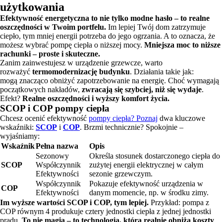
użytkowania
Efektywność energetyczna to nie tylko modne hasło – to realne
oszczędności w Twoim portfelu.
Im lepiej Twój dom zatrzymuje
ciepło, tym mniej energii potrzeba do jego ogrzania. A to oznacza, że
możesz wybrać pompę ciepła o niższej mocy.
Mniejsza moc to niższe
rachunki – proste i skuteczne.
Zanim zainwestujesz w urządzenie grzewcze, warto
rozważyć
termomodernizację budynku
. Działania takie jak:
mogą znacząco obniżyć zapotrzebowanie na energię. Choć wymagają
początkowych nakładów,
zwracają się szybciej, niż się wydaje
.
Efekt?
Realne oszczędności i wyższy komfort życia.
SCOP i COP pompy ciepła
Chcesz ocenić efektywność
pompy ciepła? Poznaj
dwa kluczowe
wskaźniki:
SCOP
i
COP
. Brzmi technicznie? Spokojnie –
wyjaśniamy:
Wskaźnik
Pełna nazwa
Opis
Sezonowy
Określa stosunek dostarczonego ciepła do
SCOP
Współczynnik
zużytej energii elektrycznej w całym
Efektywności
sezonie grzewczym.
Współczynnik
Pokazuje efektywność urządzenia w
COP
Efektywności
danym momencie, np. w środku zimy.
Im wyższe wartości SCOP i COP, tym lepiej.
Przykład: pompa z
COP równym 4 produkuje cztery jednostki ciepła z jednej jednostki
prądu.
To nie magia – to technologia, która realnie obniża koszty