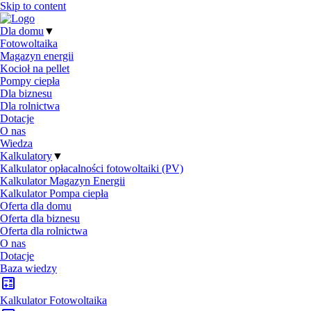
Skip to content
Dla domu
▼
Fotowoltaika
Magazyn energii
Kocioł na pellet
Pompy ciepła
Dla biznesu
Dla rolnictwa
Dotacje
O nas
Wiedza
Kalkulatory
▼
Kalkulator opłacalności fotowoltaiki (PV)
Kalkulator Magazyn Energii
Kalkulator Pompa ciepła
Oferta dla domu
Oferta dla biznesu
Oferta dla rolnictwa
O nas
Dotacje
Baza wiedzy
Kalkulator Fotowoltaika