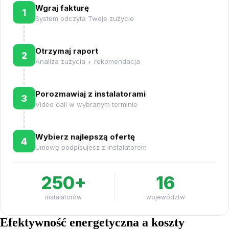
Wgraj fakturę
1
System odczyta Twoje zużycie
Otrzymaj raport
2
Analiza zużycia + rekomendacja
Porozmawiaj z instalatorami
3
Video call w wybranym terminie
Wybierz najlepszą ofertę
4
Umowę podpisujesz z instalatorem
250+
16
instalatorów
województw
Efektywność energetyczna a koszty