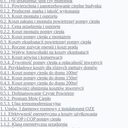
0.1.
Typ urządzenia: split czy monoblok
0.1.1.
Powierzchnia i zapotrzebowanie cieplne budynku
0.1.2.
Producent, marka i jakość wykonania
0.1.3.
Koszt montażu i osprzętu
0.2.
Koszt zakupu i montażu powietrznej pompy ciepła
0.2.1.
Cena urządzenia i osprzętu
0.2.2.
Koszt montażu pompy ciepła
0.2.3.
Koszt pompy ciepła z montażem
0.3.
Koszty eksploatacji powietrznej pompy ciepła
0.3.1.
Roczne zużycie energii i koszt prądu
0.3.2.
Wpływ fotowoltaiki na koszty eksploatacji
0.3.3.
Koszt serwisu i konserwacji
0.3.4.
Żywotność pompy ciepła a opłacalność inwestycji
0.4.
Przykładowe koszty dla różnych metraży domów
0.4.1.
Koszt pompy ciepła do domu 100m²
0.4.2.
Koszt pompy ciepła do domu 150m²
0.4.3.
Koszt pompy ciepła do domu 200m²
0.5.
Możliwości obniżenia kosztów inwestycji
0.5.1.
Dofinansowanie Czyste Powietrze
0.5.2.
Program Moje Ciepło
0.5.3.
Ulga termomodernizacyjna
1.
Umów 3 darmowe rozmowy z instalatorami OZE
1.1.
Efektywność energetyczna a koszty użytkowania
1.1.1.
SCOP i COP pompy ciepła
1.1.2.
Klasa energetyczna urządzenia