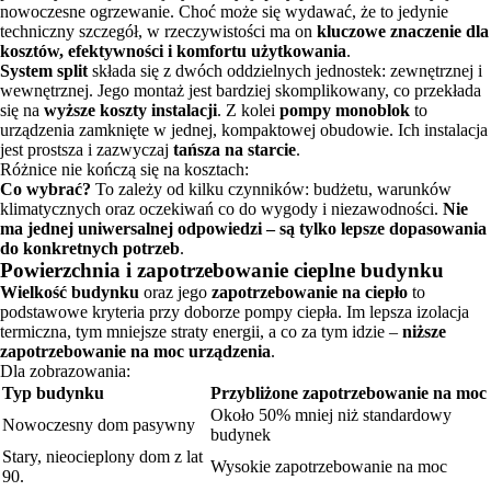
nowoczesne ogrzewanie. Choć może się wydawać, że to jedynie
techniczny szczegół, w rzeczywistości ma on
kluczowe znaczenie dla
kosztów, efektywności i komfortu użytkowania
.
System split
składa się z dwóch oddzielnych jednostek: zewnętrznej i
wewnętrznej. Jego montaż jest bardziej skomplikowany, co przekłada
się na
wyższe koszty instalacji
. Z kolei
pompy monoblok
to
urządzenia zamknięte w jednej, kompaktowej obudowie. Ich instalacja
jest prostsza i zazwyczaj
tańsza na starcie
.
Różnice nie kończą się na kosztach:
Co wybrać?
To zależy od kilku czynników: budżetu, warunków
klimatycznych oraz oczekiwań co do wygody i niezawodności.
Nie
ma jednej uniwersalnej odpowiedzi – są tylko lepsze dopasowania
do konkretnych potrzeb
.
Powierzchnia i zapotrzebowanie cieplne budynku
Wielkość budynku
oraz jego
zapotrzebowanie na ciepło
to
podstawowe kryteria przy doborze pompy ciepła. Im lepsza izolacja
termiczna, tym mniejsze straty energii, a co za tym idzie –
niższe
zapotrzebowanie na moc urządzenia
.
Dla zobrazowania:
Typ budynku
Przybliżone zapotrzebowanie na moc
Około 50% mniej niż standardowy
Nowoczesny dom pasywny
budynek
Stary, nieocieplony dom z lat
Wysokie zapotrzebowanie na moc
90.