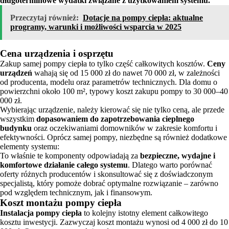
długoterminowe wydatki związane z użytkowaniem systemu.
Przeczytaj również:
Dotacje na pompy ciepła: aktualne
programy, warunki i możliwości wsparcia w 2025
Cena urządzenia i osprzętu
Zakup samej pompy ciepła to tylko część całkowitych kosztów.
Ceny
urządzeń
wahają się od 15 000 zł do nawet 70 000 zł, w zależności
od producenta, modelu oraz parametrów technicznych. Dla domu o
powierzchni około 100 m², typowy koszt zakupu pompy to 30 000–40
000 zł.
Wybierając urządzenie, należy kierować się nie tylko ceną, ale przede
wszystkim
dopasowaniem do zapotrzebowania cieplnego
budynku
oraz oczekiwaniami domowników w zakresie komfortu i
efektywności. Oprócz samej pompy, niezbędne są również dodatkowe
elementy systemu:
To właśnie te komponenty odpowiadają za
bezpieczne, wydajne i
komfortowe działanie całego systemu
. Dlatego warto porównać
oferty różnych producentów i skonsultować się z doświadczonym
specjalistą, który pomoże dobrać optymalne rozwiązanie – zarówno
pod względem technicznym, jak i finansowym.
Koszt montażu pompy ciepła
Instalacja pompy ciepła
to kolejny istotny element całkowitego
kosztu inwestycji. Zazwyczaj koszt montażu wynosi od 4 000 zł do 10