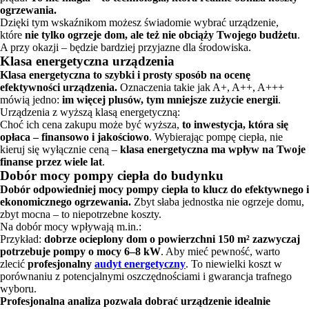
ogrzewania.
Dzięki tym wskaźnikom możesz świadomie wybrać urządzenie,
które
nie tylko ogrzeje dom, ale też nie obciąży Twojego budżetu
.
A przy okazji – będzie bardziej przyjazne dla środowiska.
Klasa energetyczna urządzenia
Klasa energetyczna to szybki i prosty sposób na ocenę
efektywności urządzenia.
Oznaczenia takie jak A+, A++, A+++
mówią jedno:
im więcej plusów, tym mniejsze zużycie energii
.
Urządzenia z wyższą klasą energetyczną:
Choć ich cena zakupu może być wyższa,
to inwestycja, która się
opłaca – finansowo i jakościowo
. Wybierając pompę ciepła, nie
kieruj się wyłącznie ceną –
klasa energetyczna ma wpływ na Twoje
finanse przez wiele lat
.
Dobór mocy pompy ciepła do budynku
Dobór odpowiedniej mocy pompy ciepła to klucz do efektywnego i
ekonomicznego ogrzewania.
Zbyt słaba jednostka nie ogrzeje domu,
zbyt mocna – to niepotrzebne koszty.
Na dobór mocy wpływają m.in.:
Przykład:
dobrze ocieplony dom o powierzchni 150 m² zazwyczaj
potrzebuje pompy o mocy 6–8 kW
. Aby mieć pewność, warto
zlecić
profesjonalny
audyt energetyczny
. To niewielki koszt w
porównaniu z potencjalnymi oszczędnościami i gwarancja trafnego
wyboru.
Profesjonalna analiza pozwala dobrać urządzenie idealnie