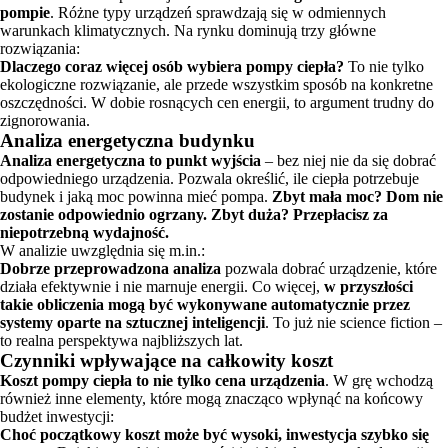
pompie
. Różne typy urządzeń sprawdzają się w odmiennych
warunkach klimatycznych. Na rynku dominują trzy główne
rozwiązania:
Dlaczego coraz więcej osób wybiera pompy ciepła?
To nie tylko
ekologiczne rozwiązanie, ale przede wszystkim sposób na konkretne
oszczędności. W dobie rosnących cen energii, to argument trudny do
zignorowania.
Analiza energetyczna budynku
Analiza energetyczna to punkt wyjścia
– bez niej nie da się dobrać
odpowiedniego urządzenia. Pozwala określić, ile ciepła potrzebuje
budynek i jaką moc powinna mieć pompa.
Zbyt mała moc? Dom nie
zostanie odpowiednio ogrzany. Zbyt duża? Przepłacisz za
niepotrzebną wydajność.
W analizie uwzględnia się m.in.:
Dobrze przeprowadzona analiza
pozwala dobrać urządzenie, które
działa efektywnie i nie marnuje energii. Co więcej,
w przyszłości
takie obliczenia mogą być wykonywane automatycznie przez
systemy oparte na sztucznej inteligencji
. To już nie science fiction –
to realna perspektywa najbliższych lat.
Czynniki wpływające na całkowity koszt
Koszt pompy ciepła to nie tylko cena urządzenia
. W grę wchodzą
również inne elementy, które mogą znacząco wpłynąć na końcowy
budżet inwestycji:
Choć początkowy koszt może być wysoki, inwestycja szybko się