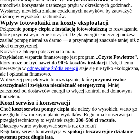
umożliwia korzystanie z tańszego prądu w określonych godzinach.
Wystarczy niewielka zmiana codziennych nawyków, by zauważyć
różnicę w wysokości rachunków.
Wpływ fotowoltaiki na koszty eksploatacji
Połączenie
pompy ciepła z instalacją fotowoltaiczną
to rozwiązanie,
które przynosi wymierne korzyści. Dzięki energii słonecznej możesz
zasilać pompę niemal za darmo — a przynajmniej znacznie taniej niż z
sieci energetycznej.
Korzyści z takiego połączenia to m.in.:
Przykładem wsparcia finansowego jest program
„Czyste Powietrze”
,
który może pokryć nawet
do 90% kosztów instalacji
. Dzięki temu
inwestycja w
odnawialne źródła energii
staje się nie tylko ekologiczna,
ale i opłacalna finansowo.
W dłuższej perspektywie to rozwiązanie, które
przynosi realne
oszczędności i zwiększa niezależność energetyczną
. Mniej
zależności od dostawców energii to więcej kontroli nad domowym
budżetem.
Koszt serwisu i konserwacji
Choć
koszt serwisu pompy ciepła
nie należy do wysokich, warto go
uwzględnić w rocznym planie wydatków. Regularna konserwacja i
przegląd techniczny to wydatek rzędu
200–500 zł rocznie
.
Dlaczego warto wykonywać serwis raz do roku?
Regularny serwis to inwestycja w
spokój i bezawaryjne działanie
systemu przez długie lata
.