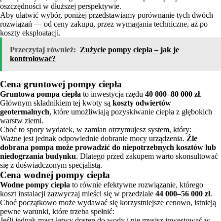
oszczędności w dłuższej perspektywie.
Aby ułatwić wybór, poniżej przedstawiamy porównanie tych dwóch
rozwiązań — od ceny zakupu, przez wymagania techniczne, aż po
koszty eksploatacji.
Przeczytaj również:
Zużycie pompy ciepła – jak je
kontrolować?
Cena gruntowej pompy ciepła
Gruntowa pompa ciepła
to inwestycja rzędu
40 000–80 000 zł
.
Głównym składnikiem tej kwoty są
koszty odwiertów
geotermalnych
, które umożliwiają pozyskiwanie ciepła z głębokich
warstw ziemi.
Choć to spory wydatek, w zamian otrzymujesz system, który:
Ważne jest jednak odpowiednie dobranie mocy urządzenia.
Źle
dobrana pompa może prowadzić do niepotrzebnych kosztów lub
niedogrzania budynku
. Dlatego przed zakupem warto skonsultować
się z doświadczonym specjalistą.
Cena wodnej pompy ciepła
Wodne pompy ciepła
to równie efektywne rozwiązanie, którego
koszt instalacji zazwyczaj mieści się w przedziale
44 000–56 000 zł
.
Choć początkowo może wydawać się korzystniejsze cenowo, istnieją
pewne warunki, które trzeba spełnić:
Jeśli jednak masz łatwy dostęp do wody i nie musisz inwestować w