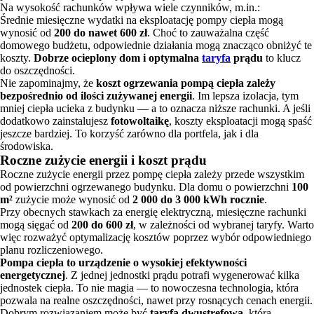
Na wysokość rachunków wpływa wiele czynników, m.in.:
Średnie miesięczne wydatki na eksploatację pompy ciepła mogą
wynosić od
200 do nawet 600 zł
. Choć to zauważalna część
domowego budżetu, odpowiednie działania mogą znacząco obniżyć te
koszty.
Dobrze ocieplony dom i optymalna
taryfa
prądu
to klucz
do oszczędności.
Nie zapominajmy, że
koszt ogrzewania pompą ciepła zależy
bezpośrednio od ilości zużywanej energii
. Im lepsza izolacja, tym
mniej ciepła ucieka z budynku — a to oznacza niższe rachunki. A jeśli
dodatkowo zainstalujesz
fotowoltaikę
, koszty eksploatacji mogą spaść
jeszcze bardziej. To korzyść zarówno dla portfela, jak i dla
środowiska.
Roczne zużycie energii i koszt prądu
Roczne zużycie energii przez pompę ciepła zależy przede wszystkim
od powierzchni ogrzewanego budynku. Dla domu o powierzchni
100
m²
zużycie może wynosić od
2 000 do 3 000 kWh rocznie
.
Przy obecnych stawkach za energię elektryczną, miesięczne rachunki
mogą sięgać od
200 do 600 zł
, w zależności od wybranej taryfy. Warto
więc rozważyć optymalizację kosztów poprzez wybór odpowiedniego
planu rozliczeniowego.
Pompa ciepła to urządzenie o wysokiej efektywności
energetycznej
. Z jednej jednostki prądu potrafi wygenerować kilka
jednostek ciepła. To nie magia — to nowoczesna technologia, która
pozwala na realne oszczędności, nawet przy rosnących cenach energii.
Dobrym rozwiązaniem może być
taryfa dwustrefowa
, która