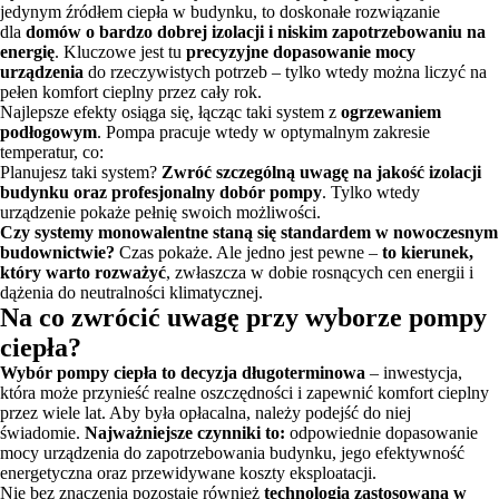
jedynym źródłem ciepła w budynku, to doskonałe rozwiązanie
dla
domów o bardzo dobrej izolacji i niskim zapotrzebowaniu na
energię
. Kluczowe jest tu
precyzyjne dopasowanie mocy
urządzenia
do rzeczywistych potrzeb – tylko wtedy można liczyć na
pełen komfort cieplny przez cały rok.
Najlepsze efekty osiąga się, łącząc taki system z
ogrzewaniem
podłogowym
. Pompa pracuje wtedy w optymalnym zakresie
temperatur, co:
Planujesz taki system?
Zwróć szczególną uwagę na jakość izolacji
budynku oraz profesjonalny dobór pompy
. Tylko wtedy
urządzenie pokaże pełnię swoich możliwości.
Czy systemy monowalentne staną się standardem w nowoczesnym
budownictwie?
Czas pokaże. Ale jedno jest pewne –
to kierunek,
który warto rozważyć
, zwłaszcza w dobie rosnących cen energii i
dążenia do neutralności klimatycznej.
Na co zwrócić uwagę przy wyborze pompy
ciepła?
Wybór pompy ciepła to decyzja długoterminowa
– inwestycja,
która może przynieść realne oszczędności i zapewnić komfort cieplny
przez wiele lat. Aby była opłacalna, należy podejść do niej
świadomie.
Najważniejsze czynniki to:
odpowiednie dopasowanie
mocy urządzenia do zapotrzebowania budynku, jego efektywność
energetyczna oraz przewidywane koszty eksploatacji.
Nie bez znaczenia pozostaje również
technologia zastosowana w