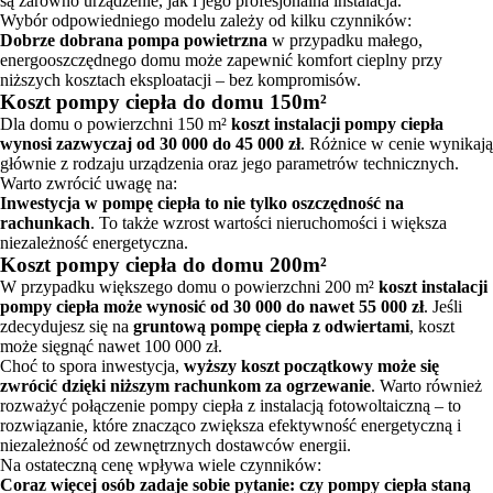
są zarówno urządzenie, jak i jego profesjonalna instalacja.
Wybór odpowiedniego modelu zależy od kilku czynników:
Dobrze dobrana pompa powietrzna
w przypadku małego,
energooszczędnego domu może zapewnić komfort cieplny przy
niższych kosztach eksploatacji – bez kompromisów.
Koszt pompy ciepła do domu 150m²
Dla domu o powierzchni 150 m²
koszt instalacji pompy ciepła
wynosi zazwyczaj od 30 000 do 45 000 zł
. Różnice w cenie wynikają
głównie z rodzaju urządzenia oraz jego parametrów technicznych.
Warto zwrócić uwagę na:
Inwestycja w pompę ciepła to nie tylko oszczędność na
rachunkach
. To także wzrost wartości nieruchomości i większa
niezależność energetyczna.
Koszt pompy ciepła do domu 200m²
W przypadku większego domu o powierzchni 200 m²
koszt instalacji
pompy ciepła może wynosić od 30 000 do nawet 55 000 zł
. Jeśli
zdecydujesz się na
gruntową pompę ciepła z odwiertami
, koszt
może sięgnąć nawet 100 000 zł.
Choć to spora inwestycja,
wyższy koszt początkowy może się
zwrócić dzięki niższym rachunkom za ogrzewanie
. Warto również
rozważyć połączenie pompy ciepła z instalacją fotowoltaiczną – to
rozwiązanie, które znacząco zwiększa efektywność energetyczną i
niezależność od zewnętrznych dostawców energii.
Na ostateczną cenę wpływa wiele czynników:
Coraz więcej osób zadaje sobie pytanie: czy pompy ciepła staną