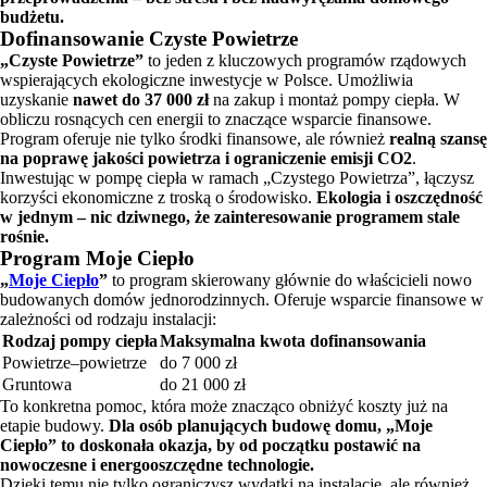
budżetu.
Dofinansowanie Czyste Powietrze
„Czyste Powietrze”
to jeden z kluczowych programów rządowych
wspierających ekologiczne inwestycje w Polsce. Umożliwia
uzyskanie
nawet do 37 000 zł
na zakup i montaż pompy ciepła. W
obliczu rosnących cen energii to znaczące wsparcie finansowe.
Program oferuje nie tylko środki finansowe, ale również
realną szansę
na poprawę jakości powietrza i ograniczenie emisji CO2
.
Inwestując w pompę ciepła w ramach „Czystego Powietrza”, łączysz
korzyści ekonomiczne z troską o środowisko.
Ekologia i oszczędność
w jednym – nic dziwnego, że zainteresowanie programem stale
rośnie.
Program Moje Ciepło
„
Moje Ciepło
”
to program skierowany głównie do właścicieli nowo
budowanych domów jednorodzinnych. Oferuje wsparcie finansowe w
zależności od rodzaju instalacji:
Rodzaj pompy ciepła
Maksymalna kwota dofinansowania
Powietrze–powietrze
do 7 000 zł
Gruntowa
do 21 000 zł
To konkretna pomoc, która może znacząco obniżyć koszty już na
etapie budowy.
Dla osób planujących budowę domu, „Moje
Ciepło” to doskonała okazja, by od początku postawić na
nowoczesne i energooszczędne technologie.
Dzięki temu nie tylko ograniczysz wydatki na instalację, ale również