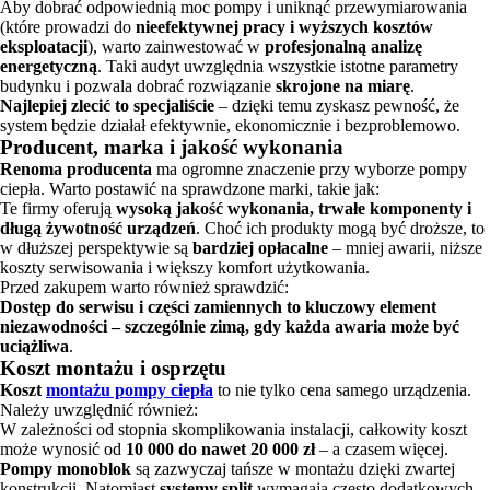
Aby dobrać odpowiednią moc pompy i uniknąć przewymiarowania
(które prowadzi do
nieefektywnej pracy i wyższych kosztów
eksploatacji
), warto zainwestować w
profesjonalną analizę
energetyczną
. Taki audyt uwzględnia wszystkie istotne parametry
budynku i pozwala dobrać rozwiązanie
skrojone na miarę
.
Najlepiej zlecić to specjaliście
– dzięki temu zyskasz pewność, że
system będzie działał efektywnie, ekonomicznie i bezproblemowo.
Producent, marka i jakość wykonania
Renoma producenta
ma ogromne znaczenie przy wyborze pompy
ciepła. Warto postawić na sprawdzone marki, takie jak:
Te firmy oferują
wysoką jakość wykonania, trwałe komponenty i
długą żywotność urządzeń
. Choć ich produkty mogą być droższe, to
w dłuższej perspektywie są
bardziej opłacalne
– mniej awarii, niższe
koszty serwisowania i większy komfort użytkowania.
Przed zakupem warto również sprawdzić:
Dostęp do serwisu i części zamiennych to kluczowy element
niezawodności – szczególnie zimą, gdy każda awaria może być
uciążliwa
.
Koszt montażu i osprzętu
Koszt
montażu pompy ciepła
to nie tylko cena samego urządzenia.
Należy uwzględnić również:
W zależności od stopnia skomplikowania instalacji, całkowity koszt
może wynosić od
10 000 do nawet 20 000 zł
– a czasem więcej.
Pompy monoblok
są zazwyczaj tańsze w montażu dzięki zwartej
konstrukcji. Natomiast
systemy split
wymagają często dodatkowych