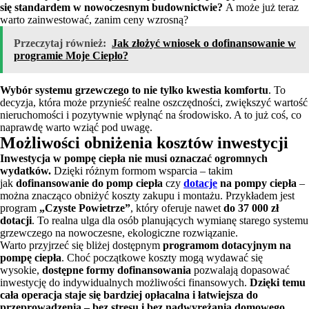
się standardem w nowoczesnym budownictwie?
A może już teraz
warto zainwestować, zanim ceny wzrosną?
Przeczytaj również:
Jak złożyć wniosek o dofinansowanie w
programie Moje Ciepło?
Wybór systemu grzewczego to nie tylko kwestia komfortu
. To
decyzja, która może przynieść realne oszczędności, zwiększyć wartość
nieruchomości i pozytywnie wpłynąć na środowisko. A to już coś, co
naprawdę warto wziąć pod uwagę.
Możliwości obniżenia kosztów inwestycji
Inwestycja w pompę ciepła nie musi oznaczać ogromnych
wydatków.
Dzięki różnym formom wsparcia – takim
jak
dofinansowanie do pomp ciepła
czy
dotacje
na pompy ciepła
–
można znacząco obniżyć koszty zakupu i montażu. Przykładem jest
program
„Czyste Powietrze”
, który oferuje nawet
do 37 000 zł
dotacji
. To realna ulga dla osób planujących wymianę starego systemu
grzewczego na nowoczesne, ekologiczne rozwiązanie.
Warto przyjrzeć się bliżej dostępnym
programom dotacyjnym na
pompę ciepła
. Choć początkowe koszty mogą wydawać się
wysokie,
dostępne formy dofinansowania
pozwalają dopasować
inwestycję do indywidualnych możliwości finansowych.
Dzięki temu
cała operacja staje się bardziej opłacalna i łatwiejsza do
przeprowadzenia – bez stresu i bez nadwyrężania domowego