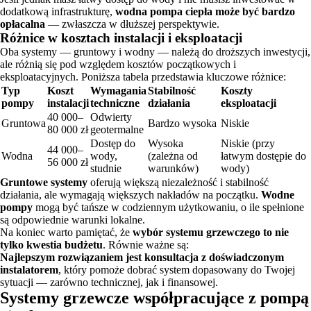
dodatkową infrastrukturę,
wodna pompa ciepła może być bardzo
opłacalna
— zwłaszcza w dłuższej perspektywie.
Różnice w kosztach instalacji i eksploatacji
Oba systemy — gruntowy i wodny — należą do droższych inwestycji,
ale różnią się pod względem kosztów początkowych i
eksploatacyjnych. Poniższa tabela przedstawia kluczowe różnice:
Typ
Koszt
Wymagania
Stabilność
Koszty
pompy
instalacji
techniczne
działania
eksploatacji
40 000–
Odwierty
Gruntowa
Bardzo wysoka
Niskie
80 000 zł
geotermalne
Dostęp do
Wysoka
Niskie (przy
44 000–
Wodna
wody,
(zależna od
łatwym dostępie do
56 000 zł
studnie
warunków)
wody)
Gruntowe systemy
oferują większą niezależność i stabilność
działania, ale wymagają większych nakładów na początku.
Wodne
pompy
mogą być tańsze w codziennym użytkowaniu, o ile spełnione
są odpowiednie warunki lokalne.
Na koniec warto pamiętać, że
wybór systemu grzewczego to nie
tylko kwestia budżetu
. Równie ważne są:
Najlepszym rozwiązaniem jest konsultacja z doświadczonym
instalatorem
, który pomoże dobrać system dopasowany do Twojej
sytuacji — zarówno technicznej, jak i finansowej.
Systemy grzewcze współpracujące z pompą