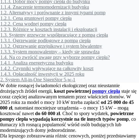
1.1.3.
Dobór mocy pompy ciepła do budynku
1.1.4.
Znaczenie termomodernizacji budynku
1.2.
Alternatywy i porównanie z innymi typami pomp
1.2.1.
Cena gruntowej pompy ciepła
1.2.2.
Cena wodnej pompy ciepła
1.2.3.
Różnice w kosztach instalacji i eksploatacji
1.3.
Systemy grzewcze współpracujące z pompą ciepła
1.3.1.
Ogrzewanie podłogowe z pompą ciepła
1.3.2.
Ogrzewanie grzejnikowe i system biwalentny
1.3.3.
System monowalentny – kiedy się sprawdza
1.4.
Na co zwrócić uwagę przy wyborze pompy ciepła?
1.4.1.
Analiza energetyczna budynku
1.4.2.
Czynniki wpływające na całkowity koszt
1.4.3.
Opłacalność inwestycji w 2025 roku
2.
System All-in-One SigenStor 5-w-1
W dobie rosnącej świadomości ekologicznej oraz nieustannie
drożejących źródeł energii,
koszt powietrznej
pompy ciepła
staje się
coraz częściej analizowanym tematem przez właścicieli domów. W
2025 roku za model o mocy 10 kW trzeba zapłacić
od 25 000 do 45
000 zł
, natomiast mocniejsze urządzenia – o mocy 15 kW – mogą
kosztować nawet
do 60 000 zł
. Choć to spory wydatek,
powietrzne
pompy ciepła wypadają korzystnie na tle innych typów pomp
, co
tłumaczy ich rosnącą popularność wśród osób budujących lub
modernizujących domy jednorodzinne.
Dla lepszego zobrazowania różnic cenowych, poniżej przedstawiamy