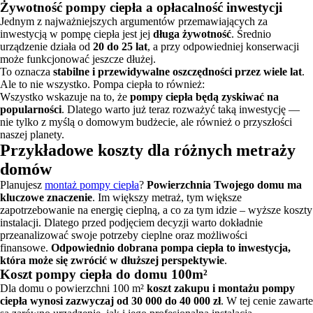
Żywotność pompy ciepła a opłacalność inwestycji
Jednym z najważniejszych argumentów przemawiających za
inwestycją w pompę ciepła jest jej
długa żywotność
. Średnio
urządzenie działa od
20 do 25 lat
, a przy odpowiedniej konserwacji
może funkcjonować jeszcze dłużej.
To oznacza
stabilne i przewidywalne oszczędności przez wiele lat
.
Ale to nie wszystko. Pompa ciepła to również:
Wszystko wskazuje na to, że
pompy ciepła będą zyskiwać na
popularności
. Dlatego warto już teraz rozważyć taką inwestycję —
nie tylko z myślą o domowym budżecie, ale również o przyszłości
naszej planety.
Przykładowe koszty dla różnych metraży
domów
Planujesz
montaż pompy ciepła
?
Powierzchnia Twojego domu ma
kluczowe znaczenie
. Im większy metraż, tym większe
zapotrzebowanie na energię cieplną, a co za tym idzie – wyższe koszty
instalacji. Dlatego przed podjęciem decyzji warto dokładnie
przeanalizować swoje potrzeby cieplne oraz możliwości
finansowe.
Odpowiednio dobrana pompa ciepła to inwestycja,
która może się zwrócić w dłuższej perspektywie
.
Koszt pompy ciepła do domu 100m²
Dla domu o powierzchni 100 m²
koszt zakupu i montażu pompy
ciepła wynosi zazwyczaj od 30 000 do 40 000 zł
. W tej cenie zawarte