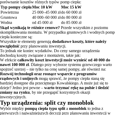
porównanie kosztów różnych typów pomp ciepła:
Typ pompy ciepła
Moc 10 kW
Moc 15 kW
Powietrzna
25 000–45 000 zł
do 60 000 zł
Gruntowa
40 000–60 000 zł
do 80 000 zł
Wodna
od 45 000 zł
do 85 000 zł
Skąd wynikają te różnice cenowe?
Przede wszystkim z poziomu
skomplikowania montażu. W przypadku gruntowych i wodnych pomp
ciepła konieczne są:
Wszystkie te elementy generują
dodatkowe koszty, które należy
uwzględnić
przy planowaniu inwestycji.
To jednak nie koniec wydatków. Do ceny samego urządzenia
dochodzą koszty związane z montażem, takie jak:
W efekcie
całkowity koszt inwestycji może wynieść od 40 000 do
nawet 100 000 zł
. Dlatego przy wyborze systemu grzewczego warto
spojrzeć szerzej – nie tylko na cenę samej pompy, ale również na:
Rozwój technologii oraz rosnące wsparcie z programów
rządowych i unijnych
mogą sprawić, że pompy ciepła staną się
bardziej dostępne dla przeciętnego Kowalskiego. A może już się to
dzieje? Jedno jest pewne –
warto trzymać rękę na pulsie i śledzić
zmiany na rynku
, by nie przegapić korzystnych okazji
inwestycyjnych.
Typ urządzenia: split czy monoblok
Wybór między
pompą ciepła typu split
a
monoblok
to jedna z
pierwszych i najważniejszych decyzji przy planowaniu inwestycji w