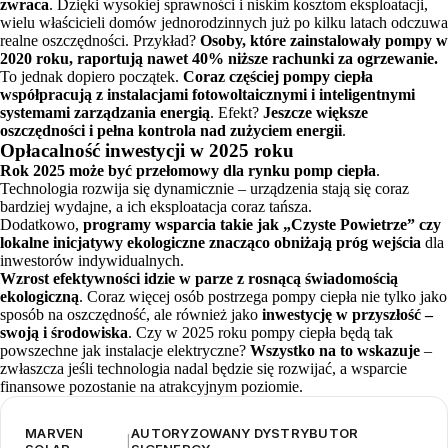
zwraca
. Dzięki wysokiej sprawności i niskim kosztom eksploatacji,
wielu właścicieli domów jednorodzinnych już po kilku latach odczuwa
realne oszczędności. Przykład?
Osoby, które zainstalowały pompy w
2020 roku, raportują nawet 40% niższe rachunki za ogrzewanie.
To jednak dopiero początek.
Coraz częściej pompy ciepła
współpracują z instalacjami fotowoltaicznymi i inteligentnymi
systemami zarządzania energią
. Efekt?
Jeszcze większe
oszczędności i pełna kontrola nad zużyciem energii
.
Opłacalność inwestycji w 2025 roku
Rok 2025 może być przełomowy dla rynku pomp ciepła
.
Technologia rozwija się dynamicznie – urządzenia stają się coraz
bardziej wydajne, a ich eksploatacja coraz tańsza.
Dodatkowo,
programy wsparcia takie jak „Czyste Powietrze” czy
lokalne inicjatywy ekologiczne znacząco obniżają próg wejścia
dla
inwestorów indywidualnych.
Wzrost efektywności idzie w parze z rosnącą świadomością
ekologiczną
. Coraz więcej osób postrzega pompy ciepła nie tylko jako
sposób na oszczędność, ale również jako
inwestycję w przyszłość –
swoją i środowiska
. Czy w 2025 roku pompy ciepła będą tak
powszechne jak instalacje elektryczne?
Wszystko na to wskazuje
–
zwłaszcza jeśli technologia nadal będzie się rozwijać, a wsparcie
finansowe pozostanie na atrakcyjnym poziomie.
MARVEN
AUTORYZOWANY DYSTRYBUTOR
|