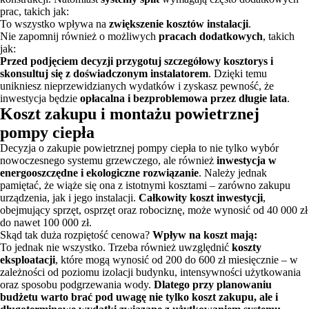
prac, takich jak:
To wszystko wpływa na
zwiększenie kosztów instalacji
.
Nie zapomnij również o możliwych
pracach dodatkowych
, takich
jak:
Przed podjęciem decyzji przygotuj szczegółowy kosztorys i
skonsultuj się z doświadczonym instalatorem
. Dzięki temu
unikniesz nieprzewidzianych wydatków i zyskasz pewność, że
inwestycja będzie
opłacalna i bezproblemowa przez długie lata
.
Koszt zakupu i montażu powietrznej
pompy ciepła
Decyzja o zakupie powietrznej pompy ciepła to nie tylko wybór
nowoczesnego systemu grzewczego, ale również
inwestycja w
energooszczędne i ekologiczne rozwiązanie
. Należy jednak
pamiętać, że wiąże się ona z istotnymi kosztami – zarówno zakupu
urządzenia, jak i jego instalacji.
Całkowity koszt inwestycji
,
obejmujący sprzęt, osprzęt oraz robociznę, może wynosić od 40 000 zł
do nawet 100 000 zł.
Skąd tak duża rozpiętość cenowa?
Wpływ na koszt mają:
To jednak nie wszystko. Trzeba również uwzględnić
koszty
eksploatacji
, które mogą wynosić od 200 do 600 zł miesięcznie – w
zależności od poziomu izolacji budynku, intensywności użytkowania
oraz sposobu podgrzewania wody.
Dlatego przy planowaniu
budżetu warto brać pod uwagę nie tylko koszt zakupu, ale i