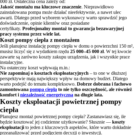
000 zł. Ostateczna cena zależy od:
Jakość montażu ma kluczowe znaczenie
. Nieprawidłowo
zainstalowana pompa może działać nieefektywnie, a nawet ulec
awarii. Dlatego przed wyborem wykonawcy warto sprawdzić jego
doświadczenie, opinie klientów oraz posiadane
certyfikaty.
Profesjonalny montaż to gwarancja bezawaryjnej
pracy systemu przez wiele lat.
Koszt pompy ciepła z montażem
Jeśli planujesz instalację pompy ciepła w domu o powierzchni 150 m²,
musisz liczyć się z wydatkiem rzędu
25 000–45 000 zł
. W tej kwocie
zawarte są zarówno koszty zakupu urządzenia, jak i wszystkie prace
instalacyjne.
Na ostateczny koszt wpływają m.in.:
Nie zapominaj o kosztach eksploatacyjnych
– to one w dłuższej
perspektywie mają największy wpływ na domowy budżet. Dlatego
warto podejść do tematu kompleksowo.
Dobrze dobrana i fachowo
zamontowana
pompa ciepła
to nie tylko oszczędność, ale również
komfort i
niezależność energetyczna
na długie lata.
Koszty eksploatacji powietrznej pompy
ciepła
Planujesz montaż powietrznej pompy ciepła? Zastanawiasz się, ile
będzie kosztować jej codzienne użytkowanie? Słusznie —
koszty
eksploatacji
to jeden z kluczowych aspektów, które warto dokładnie
przeanalizować przed podjęciem decyzji o inwestycji.