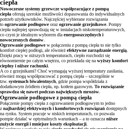
ciepła
Nowoczesne systemy grzewcze współpracujące z pompą
ciepła
oferują szerokie możliwości dopasowania do indywidualnych
potrzeb użytkowników. Najczęściej wybierane rozwiązania
to
ogrzewanie podłogowe
oraz
ogrzewanie grzejnikowe
. Pompy
ciepła najlepiej sprawdzają się w instalacjach niskotemperaturowych,
co czyni je idealnym wyborem dla
energooszczędnych i
nowoczesnych domów
.
Ogrzewanie podłogowe
w połączeniu z pompą ciepła to nie tylko
komfort ciepłej podłogi, ale również
efektywne zarządzanie energią
.
Dzięki pracy w niższych temperaturach, ciepło rozchodzi się
równomiernie po całym wnętrzu, co przekłada się na
wyższy komfort
cieplny i niższe rachunki
.
A co z grzejnikami? Choć wymagają wyższej temperatury zasilania,
również mogą współpracować z pompą ciepła – szczególnie w
tzw.
systemach biwalentnych
, gdzie pompa współdziała z
dodatkowym źródłem ciepła, np. kotłem gazowym.
To rozwiązanie
sprawdza się nawet podczas największych mrozów
.
Ogrzewanie podłogowe z pompą ciepła
Połączenie pompy ciepła z ogrzewaniem podłogowym to jedno
z
najbardziej efektywnych i komfortowych rozwiązań
dostępnych
na rynku. System pracuje w niskich temperaturach, co pozwala
pompie działać w optymalnych warunkach – a to oznacza
niższe
zużycie energii i mniejsze koszty eksploatacji
.