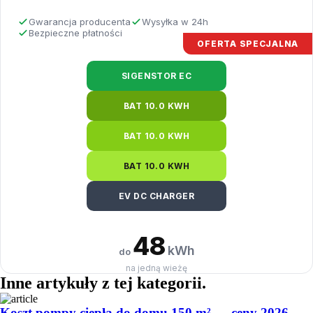
Gwarancja producenta
Wysyłka w 24h
Bezpieczne płatności
OFERTA SPECJALNA
SIGENSTOR EC
BAT 10.0 KWH
BAT 10.0 KWH
BAT 10.0 KWH
EV DC CHARGER
48
kWh
do
na jedną wieżę
Inne artykuły
z tej kategorii
.
Koszt pompy ciepła do domu 150 m² — ceny 2026