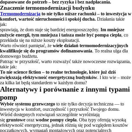
dopasowane do potrzeb – bez ryzyka i bez nadpłacania.
Znaczenie termomodernizacji budynku
Termomodernizacja
to nie tylko niższe rachunki – to inwestycja w
komfort, wartość nieruchomości i spokój ducha.
Działania takie
jak:
sprawiają, że dom staje się bardziej energooszczędny.
Im mniejsze
zużycie energii, tym mniejsza i tańsza może być pompa ciepła
, co
przekłada się na niższe koszty eksploatacji.
Warto również pamiętać, że
wiele działań termomodernizacyjnych
kwalifikuje się do programów dofinansowania
. To realna ulga dla
domowego budżetu.
Patrząc w przyszłość, warto rozważyć także nowoczesne rozwiązania,
takie jak:
To nie science fiction – to realne technologie, które już dziś
zwiększają efektywność energetyczną budynków
. I kto wie – może
za kilka lat będą standardem w każdym domu?
Alternatywy i porównanie z innymi typami
pomp
Wybór systemu grzewczego
to nie tylko decyzja techniczna — to
inwestycja w komfort, oszczędność i przyszłość Twojego domu.
Wśród dostępnych rozwiązań szczególnie wyróżniają
się
gruntowe
oraz
wodne pompy ciepła
. Oba typy oferują wysoką
efektywność energetyczną, jednak różnią się pod względem kosztów
początkowych, wymagań montażowych oraz potencjalnych