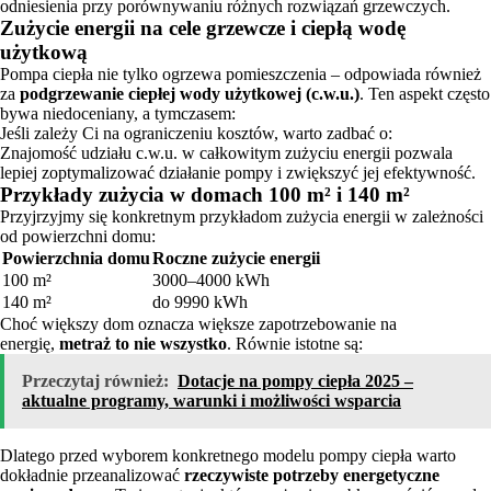
odniesienia przy porównywaniu różnych rozwiązań grzewczych.
Zużycie energii na cele grzewcze i ciepłą wodę
użytkową
Pompa ciepła nie tylko ogrzewa pomieszczenia – odpowiada również
za
podgrzewanie ciepłej wody użytkowej (c.w.u.)
. Ten aspekt często
bywa niedoceniany, a tymczasem:
Jeśli zależy Ci na ograniczeniu kosztów, warto zadbać o:
Znajomość udziału c.w.u. w całkowitym zużyciu energii pozwala
lepiej zoptymalizować działanie pompy i zwiększyć jej efektywność.
Przykłady zużycia w domach 100 m² i 140 m²
Przyjrzyjmy się konkretnym przykładom zużycia energii w zależności
od powierzchni domu:
Powierzchnia domu
Roczne zużycie energii
100 m²
3000–4000 kWh
140 m²
do 9990 kWh
Choć większy dom oznacza większe zapotrzebowanie na
energię,
metraż to nie wszystko
. Równie istotne są:
Przeczytaj również:
Dotacje na pompy ciepła 2025 –
aktualne programy, warunki i możliwości wsparcia
Dlatego przed wyborem konkretnego modelu pompy ciepła warto
dokładnie przeanalizować
rzeczywiste potrzeby energetyczne