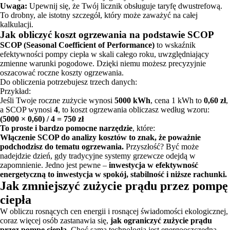
Uwaga:
Upewnij się, że Twój licznik obsługuje taryfę dwustrefową.
To drobny, ale istotny szczegół, który może zaważyć na całej
kalkulacji.
Jak obliczyć koszt ogrzewania na podstawie SCOP
SCOP (Seasonal Coefficient of Performance)
to wskaźnik
efektywności pompy ciepła w skali całego roku, uwzględniający
zmienne warunki pogodowe. Dzięki niemu możesz precyzyjnie
oszacować roczne koszty ogrzewania.
Do obliczenia potrzebujesz trzech danych:
Przykład:
Jeśli Twoje roczne zużycie wynosi
5000 kWh
, cena 1 kWh to
0,60 zł
,
a SCOP wynosi
4
, to koszt ogrzewania obliczasz według wzoru:
(5000 × 0,60) / 4 = 750 zł
To proste i bardzo pomocne narzędzie
, które:
Włączenie SCOP do analizy kosztów to znak, że poważnie
podchodzisz do tematu ogrzewania.
Przyszłość? Być może
nadejdzie dzień, gdy tradycyjne systemy grzewcze odejdą w
zapomnienie. Jedno jest pewne –
inwestycja w efektywność
energetyczną to inwestycja w spokój, stabilność i niższe rachunki.
Jak zmniejszyć zużycie prądu przez pompę
ciepła
W obliczu rosnących cen energii i rosnącej świadomości ekologicznej,
coraz więcej osób zastanawia się,
jak ograniczyć zużycie prądu
przez pompę ciepła
. Choć sama technologia jest energooszczędna,