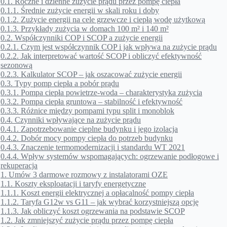
0.1.
Roczne i dzienne zużycie prądu przez pompę ciepła
0.1.1.
Średnie zużycie energii w skali roku i doby
0.1.2.
Zużycie energii na cele grzewcze i ciepłą wodę użytkową
0.1.3.
Przykłady zużycia w domach 100 m² i 140 m²
0.2.
Współczynniki COP i SCOP a zużycie energii
0.2.1.
Czym jest współczynnik COP i jak wpływa na zużycie prądu
0.2.2.
Jak interpretować wartość SCOP i obliczyć efektywność
sezonową
0.2.3.
Kalkulator SCOP – jak oszacować zużycie energii
0.3.
Typy pomp ciepła a pobór prądu
0.3.1.
Pompa ciepła powietrze-woda – charakterystyka zużycia
0.3.2.
Pompa ciepła gruntowa – stabilność i efektywność
0.3.3.
Różnice między pompami typu split i monoblok
0.4.
Czynniki wpływające na zużycie prądu
0.4.1.
Zapotrzebowanie cieplne budynku i jego izolacja
0.4.2.
Dobór mocy pompy ciepła do potrzeb budynku
0.4.3.
Znaczenie termomodernizacji i standardu WT 2021
0.4.4.
Wpływ systemów wspomagających: ogrzewanie podłogowe i
rekuperacja
1.
Umów 3 darmowe rozmowy z instalatorami OZE
1.1.
Koszty eksploatacji i taryfy energetyczne
1.1.1.
Koszt energii elektrycznej a opłacalność pompy ciepła
1.1.2.
Taryfa G12w vs G11 – jak wybrać korzystniejszą opcję
1.1.3.
Jak obliczyć koszt ogrzewania na podstawie SCOP
1.2.
Jak zmniejszyć zużycie prądu przez pompę ciepła