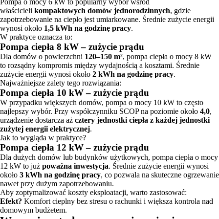
Pompa o mocy 6 kW to popularny wybór wśród
właścicieli
kompaktowych domów jednorodzinnych
, gdzie
zapotrzebowanie na ciepło jest umiarkowane. Średnie zużycie energii
wynosi około
1,5 kWh na godzinę pracy
.
W praktyce oznacza to:
Pompa ciepła 8 kW – zużycie prądu
Dla domów o powierzchni
120–150 m²
, pompa ciepła o mocy 8 kW
to rozsądny kompromis między wydajnością a kosztami. Średnie
zużycie energii wynosi około
2 kWh na godzinę pracy
.
Najważniejsze zalety tego rozwiązania:
Pompa ciepła 10 kW – zużycie prądu
W przypadku większych domów, pompa o mocy 10 kW to często
najlepszy wybór. Przy współczynniku SCOP na poziomie około
4,0
,
urządzenie dostarcza aż
cztery jednostki ciepła z każdej jednostki
zużytej energii elektrycznej
.
Jak to wygląda w praktyce?
Pompa ciepła 12 kW – zużycie prądu
Dla dużych domów lub budynków użytkowych, pompa ciepła o mocy
12 kW to już
poważna inwestycja
. Średnie zużycie energii wynosi
około
3 kWh na godzinę pracy
, co pozwala na skuteczne ogrzewanie
nawet przy dużym zapotrzebowaniu.
Aby zoptymalizować koszty eksploatacji, warto zastosować:
Efekt?
Komfort cieplny bez stresu o rachunki i większa kontrola nad
domowym budżetem.