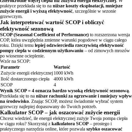
czterokrotnie więcej ciepła niż zużywa energii elektrycznej
. W
praktyce przekłada się to na
niższe koszty eksploatacji, mniejsze
zużycie energii i wyższą efektywność
, szczególnie w sezonie
grzewczym.
Jak interpretować wartość SCOP i obliczyć
efektywność sezonową
SCOP (Seasonal Coefficient of Performance)
to rozszerzona wersja
COP, która uwzględnia zmienne warunki pogodowe w ciągu całego
roku. Dzięki temu
lepiej odzwierciedla rzeczywistą efektywność
pompy ciepła w codziennym użytkowaniu
– od zimowych mrozów
po wiosenne ocieplenie.
Wzór na SCOP:
Parametr
Wartość
Zużycie energii elektrycznej
1000 kWh
Ilość dostarczonego ciepła
4000 kWh
SCOP
4
Wynik SCOP = 4 oznacza bardzo wysoką efektywność sezonową
.
Przekłada się to na
niższe rachunki za ogrzewanie i mniejszy wpływ
na środowisko
. Znając SCOP, możesz świadomie wybrać system
grzewczy najlepiej dopasowany do Twoich potrzeb.
Kalkulator SCOP – jak oszacować zużycie energii
Chcesz wiedzieć, ile energii elektrycznej zużyje Twoja pompa ciepła
w ciągu roku? Skorzystaj z
kalkulatora SCOP
– prostego i
praktycznego narzędzia online, które pozwala
szybko oszacować