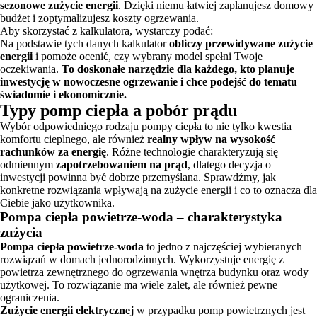
sezonowe zużycie energii
. Dzięki niemu łatwiej zaplanujesz domowy
budżet i zoptymalizujesz koszty ogrzewania.
Aby skorzystać z kalkulatora, wystarczy podać:
Na podstawie tych danych kalkulator
obliczy przewidywane zużycie
energii
i pomoże ocenić, czy wybrany model spełni Twoje
oczekiwania.
To doskonałe narzędzie dla każdego, kto planuje
inwestycję w nowoczesne ogrzewanie i chce podejść do tematu
świadomie i ekonomicznie.
Typy pomp ciepła a pobór prądu
Wybór odpowiedniego rodzaju pompy ciepła to nie tylko kwestia
komfortu cieplnego, ale również
realny wpływ na wysokość
rachunków za energię
. Różne technologie charakteryzują się
odmiennym
zapotrzebowaniem na prąd
, dlatego decyzja o
inwestycji powinna być dobrze przemyślana. Sprawdźmy, jak
konkretne rozwiązania wpływają na zużycie energii i co to oznacza dla
Ciebie jako użytkownika.
Pompa ciepła powietrze-woda – charakterystyka
zużycia
Pompa ciepła powietrze-woda
to jedno z najczęściej wybieranych
rozwiązań w domach jednorodzinnych. Wykorzystuje energię z
powietrza zewnętrznego do ogrzewania wnętrza budynku oraz wody
użytkowej. To rozwiązanie ma wiele zalet, ale również pewne
ograniczenia.
Zużycie energii elektrycznej
w przypadku pomp powietrznych jest