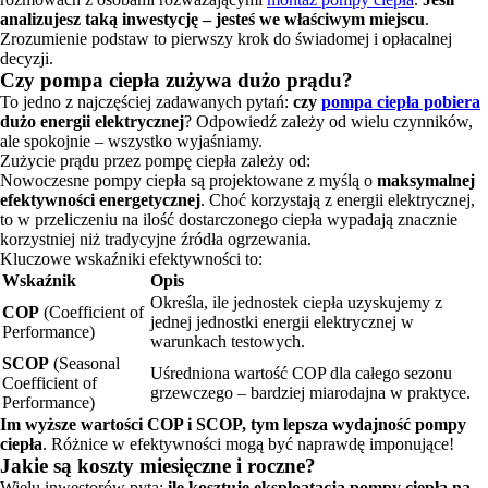
analizujesz taką inwestycję – jesteś we właściwym miejscu
.
Zrozumienie podstaw to pierwszy krok do świadomej i opłacalnej
decyzji.
Czy pompa ciepła zużywa dużo prądu?
To jedno z najczęściej zadawanych pytań:
czy
pompa ciepła pobiera
dużo energii elektrycznej
? Odpowiedź zależy od wielu czynników,
ale spokojnie – wszystko wyjaśniamy.
Zużycie prądu przez pompę ciepła zależy od:
Nowoczesne pompy ciepła są projektowane z myślą o
maksymalnej
efektywności energetycznej
. Choć korzystają z energii elektrycznej,
to w przeliczeniu na ilość dostarczonego ciepła wypadają znacznie
korzystniej niż tradycyjne źródła ogrzewania.
Kluczowe wskaźniki efektywności to:
Wskaźnik
Opis
Określa, ile jednostek ciepła uzyskujemy z
COP
(Coefficient of
jednej jednostki energii elektrycznej w
Performance)
warunkach testowych.
SCOP
(Seasonal
Uśredniona wartość COP dla całego sezonu
Coefficient of
grzewczego – bardziej miarodajna w praktyce.
Performance)
Im wyższe wartości COP i SCOP, tym lepsza wydajność pompy
ciepła
. Różnice w efektywności mogą być naprawdę imponujące!
Jakie są koszty miesięczne i roczne?
Wielu inwestorów pyta:
ile kosztuje eksploatacja pompy ciepła na