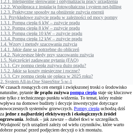
1.2.1.
Inteligentne sterowanie i optymalizacja pracy urządzenia
1.2.2.
Współpraca z instalacją fotowoltaiczną i system net-billing
1.2.3.
Praktyczne sposoby na obniżenie zużycia energii
1.3.
Przykładowe zużycie prądu w zależności od mocy pompy
1.3.1.
Pompa ciepła 6 kW – zużycie prądu
1.3.2.
Pompa ciepła 8 kW – zużycie prądu
1.3.3.
Pompa ciepła 10 kW – zużycie prądu
1.3.4.
Pompa ciepła 12 kW – zużycie prądu
1.4.
Wzory i metody szacowania zużycia
1.4.1.
Jakie dane są potrzebne do obliczeń
1.4.2.
Najczęstsze błędy przy szacowaniu zużycia
1.5.
Najczęściej zadawane pytania (FAQ)
1.5.1.
Czy pompa ciepła zużywa dużo prądu?
1.5.2.
Jakie są koszty miesięczne i roczne?
1.5.3.
Czy pompa ciepła się opłaca w 2025 roku?
2.
System All-in-One SigenStor 5-w-1
W czasach rosnących cen energii i zwiększonej troski o środowisko
naturalne, pytanie
ile prądu zużywa
pompa ciepła
staje się kluczowe
nie tylko z technicznego punktu widzenia. To temat, który realnie
wpływa na domowe budżety i decyzje inwestycyjne dotyczące
nowoczesnych systemów grzewczych.
Pompy ciepła
uchodzą dziś
za
jedne z najbardziej efektywnych i ekologicznych źródeł
ogrzewania
. Jednak – jak zawsze – diabeł tkwi w szczegółach.
Wydajność tych urządzeń zależy od wielu czynników, które warto
dobrze poznać przed podjęciem decyzji o ich montażu.