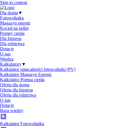
Skip to content
Dla domu
▼
Fotowoltaika
Magazyn energii
Kocioł na pellet
Pompy ciepła
Dla biznesu
Dla rolnictwa
Dotacje
O nas
Wiedza
Kalkulatory
▼
Kalkulator opłacalności fotowoltaiki (PV)
Kalkulator Magazyn Energii
Kalkulator Pompa ciepła
Oferta dla domu
Oferta dla biznesu
Oferta dla rolnictwa
O nas
Dotacje
Baza wiedzy
Kalkulator Fotowoltaika