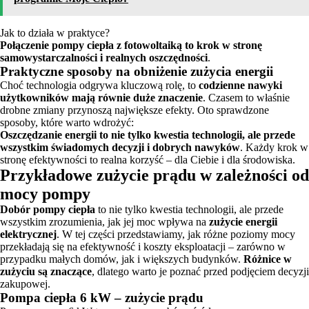
Jak to działa w praktyce?
Połączenie pompy ciepła z fotowoltaiką to krok w stronę
samowystarczalności i realnych oszczędności
.
Praktyczne sposoby na obniżenie zużycia energii
Choć technologia odgrywa kluczową rolę, to
codzienne nawyki
użytkowników mają równie duże znaczenie
. Czasem to właśnie
drobne zmiany przynoszą największe efekty. Oto sprawdzone
sposoby, które warto wdrożyć:
Oszczędzanie energii to nie tylko kwestia technologii, ale przede
wszystkim świadomych decyzji i dobrych nawyków
. Każdy krok w
stronę efektywności to realna korzyść – dla Ciebie i dla środowiska.
Przykładowe zużycie prądu w zależności od
mocy pompy
Dobór pompy ciepła
to nie tylko kwestia technologii, ale przede
wszystkim zrozumienia, jak jej moc wpływa na
zużycie energii
elektrycznej
. W tej części przedstawiamy, jak różne poziomy mocy
przekładają się na efektywność i koszty eksploatacji – zarówno w
przypadku małych domów, jak i większych budynków.
Różnice w
zużyciu są znaczące
, dlatego warto je poznać przed podjęciem decyzji
zakupowej.
Pompa ciepła 6 kW – zużycie prądu