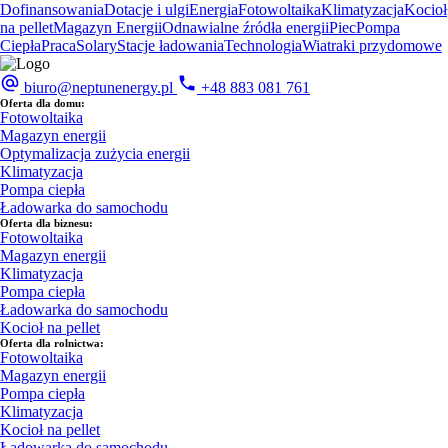
Dofinansowania
Dotacje i ulgi
Energia
Fotowoltaika
Klimatyzacja
Kocioł
na pellet
Magazyn Energii
Odnawialne źródła energii
Piec
Pompa
Ciepła
Praca
Solary
Stacje ładowania
Technologia
Wiatraki przydomowe
biuro@neptunenergy.pl
+48
883 081 761
Oferta dla domu:
Fotowoltaika
Magazyn energii
Optymalizacja zużycia energii
Klimatyzacja
Pompa ciepła
Ładowarka do samochodu
Oferta dla biznesu:
Fotowoltaika
Magazyn energii
Klimatyzacja
Pompa ciepła
Ładowarka do samochodu
Kocioł na pellet
Oferta dla rolnictwa:
Fotowoltaika
Magazyn energii
Pompa ciepła
Klimatyzacja
Kocioł na pellet
Ładowarka do samochodu