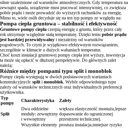
silnie uzależnione od warunków atmosferycznych. Gdy temperatura na
zewnątrz spada, urządzenie musi pracować intensywniej, co zwiększa
pobór prądu i może prowadzić do wyższych rachunków za energię.
Mimo to, wiele osób decyduje się na ten typ pompy ze względu na:
Pompa ciepła gruntowa – stabilność i efektywność
Gruntowe pompy ciepła
czerpią energię z gruntu, który przez cały
rok utrzymuje względnie stałą temperaturę. Dzięki temu
pobór prądu
jest bardziej przewidywalny
i niezależny od warunków
pogodowych. To czyni je wyjątkowo efektywnym rozwiązaniem,
szczególnie w klimacie o dużych wahaniach temperatur.
Choć koszt instalacji gruntowej pompy ciepła jest wyższy, inwestycja
ta może się opłacić w dłuższej perspektywie. Do głównych zalet
należą:
Różnice między pompami typu split i monoblok
Pompy ciepła występują w dwóch podstawowych wariantach
konstrukcyjnych:
split
i
monoblok
. Wybór odpowiedniego typu
zależy od warunków technicznych oraz indywidualnych preferencji
użytkownika.
Typ
Charakterystyka
Zalety
pompy
Dwa oddzielne
większa elastyczność montażu,lepsze
Split
moduły: zewnętrzny
dopasowanie do ograniczonej
i wewnętrzny
przestrzeni technicznej.
Wszystkie elementy
prostsza instalacja,mniejsze ryzyko