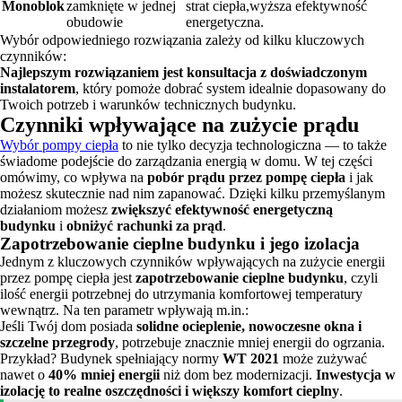
Monoblok
zamknięte w jednej
strat ciepła,wyższa efektywność
obudowie
energetyczna.
Wybór odpowiedniego rozwiązania zależy od kilku kluczowych
czynników:
Najlepszym rozwiązaniem jest konsultacja z doświadczonym
instalatorem
, który pomoże dobrać system idealnie dopasowany do
Twoich potrzeb i warunków technicznych budynku.
Czynniki wpływające na zużycie prądu
Wybór pompy ciepła
to nie tylko decyzja technologiczna — to także
świadome podejście do zarządzania energią w domu. W tej części
omówimy, co wpływa na
pobór prądu przez pompę ciepła
i jak
możesz skutecznie nad nim zapanować. Dzięki kilku przemyślanym
działaniom możesz
zwiększyć efektywność energetyczną
budynku
i
obniżyć rachunki za prąd
.
Zapotrzebowanie cieplne budynku i jego izolacja
Jednym z kluczowych czynników wpływających na zużycie energii
przez pompę ciepła jest
zapotrzebowanie cieplne budynku
, czyli
ilość energii potrzebnej do utrzymania komfortowej temperatury
wewnątrz. Na ten parametr wpływają m.in.:
Jeśli Twój dom posiada
solidne ocieplenie, nowoczesne okna i
szczelne przegrody
, potrzebuje znacznie mniej energii do ogrzania.
Przykład? Budynek spełniający normy
WT 2021
może zużywać
nawet o
40% mniej energii
niż dom bez modernizacji.
Inwestycja w
izolację to realne oszczędności i większy komfort cieplny
.