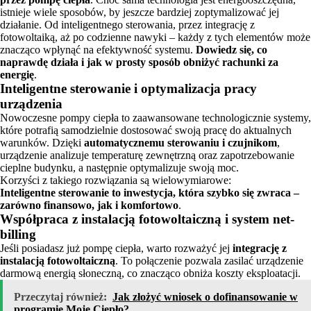
istnieje wiele sposobów, by jeszcze bardziej zoptymalizować jej
działanie. Od inteligentnego sterowania, przez integrację z
fotowoltaiką, aż po codzienne nawyki – każdy z tych elementów może
znacząco wpłynąć na efektywność systemu.
Dowiedz się, co
naprawdę działa i jak w prosty sposób obniżyć rachunki za
energię
.
Inteligentne sterowanie i optymalizacja pracy
urządzenia
Nowoczesne pompy ciepła to zaawansowane technologicznie systemy,
które potrafią samodzielnie dostosować swoją pracę do aktualnych
warunków. Dzięki
automatycznemu sterowaniu i czujnikom
,
urządzenie analizuje temperaturę zewnętrzną oraz zapotrzebowanie
cieplne budynku, a następnie optymalizuje swoją moc.
Korzyści z takiego rozwiązania są wielowymiarowe:
Inteligentne sterowanie to inwestycja, która szybko się zwraca –
zarówno finansowo, jak i komfortowo
.
Współpraca z instalacją fotowoltaiczną i system net-
billing
Jeśli posiadasz już pompę ciepła, warto rozważyć jej
integrację z
instalacją fotowoltaiczną
. To połączenie pozwala zasilać urządzenie
darmową energią słoneczną, co znacząco obniża koszty eksploatacji.
Przeczytaj również:
Jak złożyć wniosek o dofinansowanie w
programie Moje Ciepło?