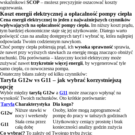
wskaźnikowi
SCOP
– możesz precyzyjnie oszacować koszty
ogrzewania.
Koszt energii elektrycznej a opłacalność pompy ciepła
Cena energii elektrycznej to jeden z najważniejszych czynników
wpływających na opłacalność pompy ciepła.
Im niższy koszt prądu,
tym bardziej ekonomiczne staje się jej użytkowanie. Dlatego warto
poświęcić czas na analizę dostępnych taryf i wybrać tę, która najlepiej
odpowiada Twoim codziennym nawykom.
Choć pompy ciepła pobierają prąd, ich
wysoka sprawność
sprawia,
że nawet przy wyższych stawkach za energię mogą znacząco obniżyć
rachunki. Dla porównania – klasyczny kocioł elektryczny może
zużywać nawet
trzykrotnie więcej energii
, by wygenerować tyle
samo ciepła, co nowoczesna pompa.
Ostateczny bilans zależy od kilku czynników:
Taryfa G12w vs G11 – jak wybrać korzystniejszą
opcję
Wybór między
taryfą G12w
a
G11
może znacząco wpłynąć na
wysokość Twoich rachunków. Oto krótkie porównanie:
Taryfa
Charakterystyka
Dla kogo?
Niższe stawki w
Osoby, które mogą zaprogramować
G12w
nocy i weekendy
pompę do pracy w tańszych godzinach
Stała cena przez
Użytkownicy ceniący prostotę i brak
G11
całą dobę
konieczności analizy godzin zużycia
Co wybrać?
To zależy od Twojego trybu życia: