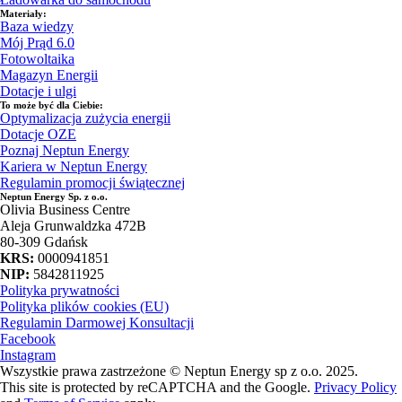
Materiały:
Baza wiedzy
Mój Prąd 6.0
Fotowoltaika
Magazyn Energii
Dotacje i ulgi
To może być dla Ciebie:
Optymalizacja zużycia energii
Dotacje OZE
Poznaj Neptun Energy
Kariera w Neptun Energy
Regulamin promocji świątecznej
Neptun Energy Sp. z o.o.
Olivia Business Centre
Aleja Grunwaldzka 472B
80-309 Gdańsk
KRS:
0000941851
NIP:
5842811925
Polityka prywatności
Polityka plików cookies (EU)
Regulamin Darmowej Konsultacji
Facebook
Instagram
Wszystkie prawa zastrzeżone © Neptun Energy sp z o.o. 2025.
This site is protected by reCAPTCHA and the Google.
Privacy Policy