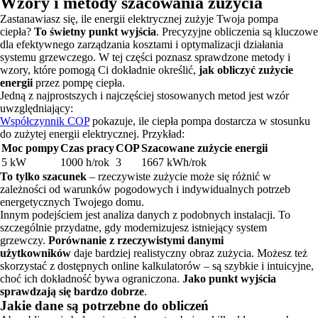
Wzory i metody szacowania zużycia
Zastanawiasz się, ile energii elektrycznej zużyje Twoja pompa
ciepła?
To świetny punkt wyjścia
. Precyzyjne obliczenia są kluczowe
dla efektywnego zarządzania kosztami i optymalizacji działania
systemu grzewczego. W tej części poznasz sprawdzone metody i
wzory, które pomogą Ci dokładnie określić,
jak obliczyć zużycie
energii
przez pompę ciepła.
Jedną z najprostszych i najczęściej stosowanych metod jest wzór
uwzględniający:
Współczynnik COP
pokazuje, ile ciepła pompa dostarcza w stosunku
do zużytej energii elektrycznej. Przykład:
Moc pompy
Czas pracy
COP
Szacowane zużycie energii
5 kW
1000 h/rok
3
1667 kWh/rok
To tylko szacunek
– rzeczywiste zużycie może się różnić w
zależności od warunków pogodowych i indywidualnych potrzeb
energetycznych Twojego domu.
Innym podejściem jest analiza danych z podobnych instalacji. To
szczególnie przydatne, gdy modernizujesz istniejący system
grzewczy.
Porównanie z rzeczywistymi danymi
użytkowników
daje bardziej realistyczny obraz zużycia. Możesz też
skorzystać z dostępnych online kalkulatorów – są szybkie i intuicyjne,
choć ich dokładność bywa ograniczona.
Jako punkt wyjścia
sprawdzają się bardzo dobrze
.
Jakie dane są potrzebne do obliczeń