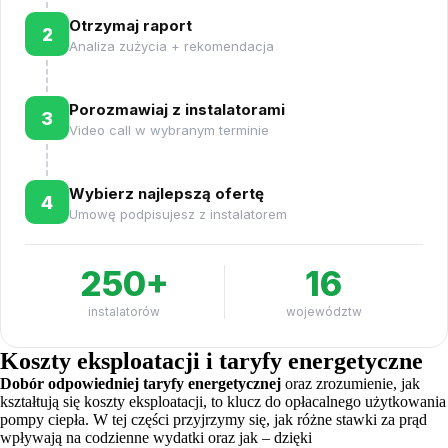
Otrzymaj raport
2
Analiza zużycia + rekomendacja
Porozmawiaj z instalatorami
3
Video call w wybranym terminie
Wybierz najlepszą ofertę
4
Umowę podpisujesz z instalatorem
250+
16
instalatorów
województw
Koszty eksploatacji i taryfy energetyczne
Dobór odpowiedniej taryfy energetycznej
oraz zrozumienie, jak
kształtują się koszty eksploatacji, to klucz do opłacalnego użytkowania
pompy ciepła. W tej części przyjrzymy się, jak różne stawki za prąd
wpływają na codzienne wydatki oraz jak – dzięki