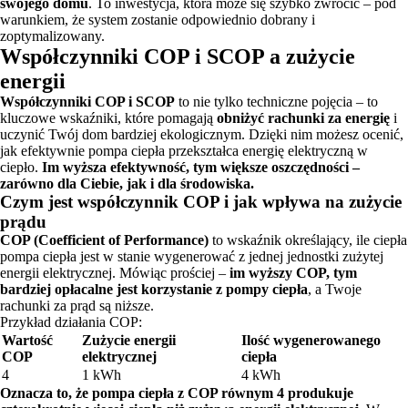
swojego domu
. To inwestycja, która może się szybko zwrócić – pod
warunkiem, że system zostanie odpowiednio dobrany i
zoptymalizowany.
Współczynniki COP i SCOP a zużycie
energii
Współczynniki COP i SCOP
to nie tylko techniczne pojęcia – to
kluczowe wskaźniki, które pomagają
obniżyć rachunki za energię
i
uczynić Twój dom bardziej ekologicznym. Dzięki nim możesz ocenić,
jak efektywnie pompa ciepła przekształca energię elektryczną w
ciepło.
Im wyższa efektywność, tym większe oszczędności –
zarówno dla Ciebie, jak i dla środowiska.
Czym jest współczynnik COP i jak wpływa na zużycie
prądu
COP (Coefficient of Performance)
to wskaźnik określający, ile ciepła
pompa ciepła jest w stanie wygenerować z jednej jednostki zużytej
energii elektrycznej. Mówiąc prościej –
im wyższy COP, tym
bardziej opłacalne jest korzystanie z pompy ciepła
, a Twoje
rachunki za prąd są niższe.
Przykład działania COP:
Wartość
Zużycie energii
Ilość wygenerowanego
COP
elektrycznej
ciepła
4
1 kWh
4 kWh
Oznacza to, że pompa ciepła z COP równym 4 produkuje