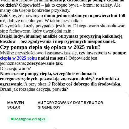
co dzień
? Odpowiedź – jak to często bywa – brzmi: to zależy. Ale
mamy dla Ciebie konkretne przykłady.
Załóżmy, że mówimy o
domu jednorodzinnym o powierzchni 150
m²
, dobrze ocieplonym. W takim przypadku:
Oczywiście, każdy przypadek jest inny. Dlatego warto skonsultować
się z fachowcem, który uwzględni m.in.:
Dzięki indywidualnej analizie otrzymasz precyzyjną kalkulację
kosztów – bez zgadywania i nieprzyjemnych niespodzianek
.
Czy pompa ciepła się opłaca w 2025 roku?
Myślisz przyszłościowo i zastanawiasz się,
czy inwestycja w pompę
ciepła w 2025 roku
nadal ma sens
? Odpowiedź jest
jednoznaczna:
zdecydowanie tak
.
Dlaczego warto?
Nowoczesne pompy ciepła, szczególnie w domach
energooszczędnych, pozwalają znacząco obniżyć rachunki za
ogrzewanie
. A przy okazji?
Robisz coś dobrego dla środowiska
.
Brzmi jak rozsądna decyzja, prawda?
MARVEN
AUTORYZOWANY DYSTRYBUTOR
|
SOLAR
SIGENERGY
Dostępne od ręki