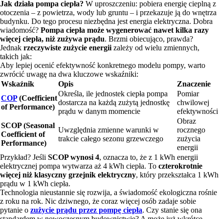
Jak działa pompa ciepła?
W uproszczeniu: pobiera energię cieplną z
otoczenia – z powietrza, wody lub gruntu – i przekazuje ją do wnętrza
budynku. Do tego procesu niezbędna jest energia elektryczna. Dobra
wiadomość?
Pompa ciepła może wygenerować nawet kilka razy
więcej ciepła, niż zużywa prądu
. Brzmi obiecująco, prawda?
Jednak
rzeczywiste zużycie energii
zależy od wielu zmiennych,
takich jak:
Aby lepiej ocenić efektywność konkretnego modelu pompy, warto
zwrócić uwagę na dwa kluczowe wskaźniki:
Wskaźnik
Opis
Znaczenie
Określa, ile jednostek ciepła pompa
Pomiar
COP
(Coefficient
dostarcza na każdą zużytą jednostkę
chwilowej
of Performance)
prądu w danym momencie
efektywności
Obraz
SCOP (Seasonal
Uwzględnia zmienne warunki w
rocznego
Coefficient of
trakcie całego sezonu grzewczego
zużycia
Performance)
energii
Przykład? Jeśli
SCOP wynosi 4
, oznacza to, że z 1 kWh energii
elektrycznej pompa wytwarza aż 4 kWh ciepła. To
czterokrotnie
więcej niż klasyczny grzejnik elektryczny
, który przekształca 1 kWh
prądu w 1 kWh ciepła.
Technologia nieustannie się rozwija, a świadomość ekologiczna rośnie
z roku na rok. Nic dziwnego, że coraz więcej osób zadaje sobie
pytanie o
zużycie prądu przez pompę ciepła
. Czy stanie się ona
standardem w nowoczesnym budownictwie? A może już wkrótce