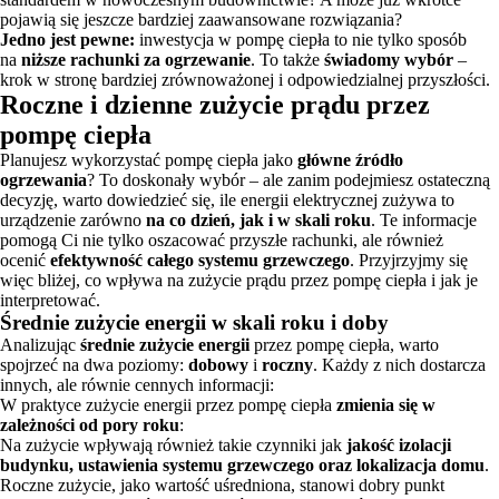
pojawią się jeszcze bardziej zaawansowane rozwiązania?
Jedno jest pewne:
inwestycja w pompę ciepła to nie tylko sposób
na
niższe rachunki za ogrzewanie
. To także
świadomy wybór
–
krok w stronę bardziej zrównoważonej i odpowiedzialnej przyszłości.
Roczne i dzienne zużycie prądu przez
pompę ciepła
Planujesz wykorzystać pompę ciepła jako
główne źródło
ogrzewania
? To doskonały wybór – ale zanim podejmiesz ostateczną
decyzję, warto dowiedzieć się, ile energii elektrycznej zużywa to
urządzenie zarówno
na co dzień, jak i w skali roku
. Te informacje
pomogą Ci nie tylko oszacować przyszłe rachunki, ale również
ocenić
efektywność całego systemu grzewczego
. Przyjrzyjmy się
więc bliżej, co wpływa na zużycie prądu przez pompę ciepła i jak je
interpretować.
Średnie zużycie energii w skali roku i doby
Analizując
średnie zużycie energii
przez pompę ciepła, warto
spojrzeć na dwa poziomy:
dobowy
i
roczny
. Każdy z nich dostarcza
innych, ale równie cennych informacji:
W praktyce zużycie energii przez pompę ciepła
zmienia się w
zależności od pory roku
:
Na zużycie wpływają również takie czynniki jak
jakość izolacji
budynku, ustawienia systemu grzewczego oraz lokalizacja domu
.
Roczne zużycie, jako wartość uśredniona, stanowi dobry punkt