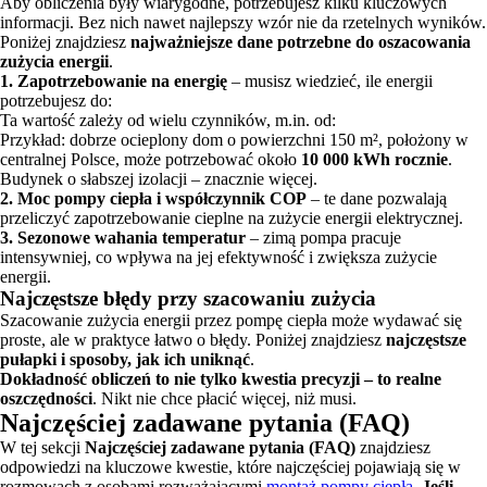
Aby obliczenia były wiarygodne, potrzebujesz kilku kluczowych
informacji. Bez nich nawet najlepszy wzór nie da rzetelnych wyników.
Poniżej znajdziesz
najważniejsze dane potrzebne do oszacowania
zużycia energii
.
1. Zapotrzebowanie na energię
– musisz wiedzieć, ile energii
potrzebujesz do:
Ta wartość zależy od wielu czynników, m.in. od:
Przykład: dobrze ocieplony dom o powierzchni 150 m², położony w
centralnej Polsce, może potrzebować około
10 000 kWh rocznie
.
Budynek o słabszej izolacji – znacznie więcej.
2. Moc pompy ciepła i współczynnik COP
– te dane pozwalają
przeliczyć zapotrzebowanie cieplne na zużycie energii elektrycznej.
3. Sezonowe wahania temperatur
– zimą pompa pracuje
intensywniej, co wpływa na jej efektywność i zwiększa zużycie
energii.
Najczęstsze błędy przy szacowaniu zużycia
Szacowanie zużycia energii przez pompę ciepła może wydawać się
proste, ale w praktyce łatwo o błędy. Poniżej znajdziesz
najczęstsze
pułapki i sposoby, jak ich uniknąć
.
Dokładność obliczeń to nie tylko kwestia precyzji – to realne
oszczędności
. Nikt nie chce płacić więcej, niż musi.
Najczęściej zadawane pytania (FAQ)
W tej sekcji
Najczęściej zadawane pytania (FAQ)
znajdziesz
odpowiedzi na kluczowe kwestie, które najczęściej pojawiają się w
rozmowach z osobami rozważającymi
montaż pompy ciepła
.
Jeśli