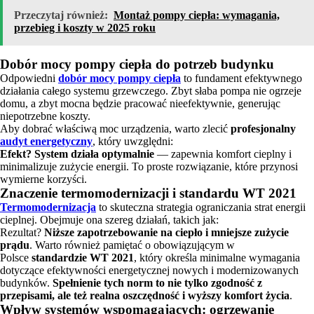
Przeczytaj również:
Montaż pompy ciepła: wymagania,
przebieg i koszty w 2025 roku
Dobór mocy pompy ciepła do potrzeb budynku
Odpowiedni
dobór mocy pompy ciepła
to fundament efektywnego
działania całego systemu grzewczego. Zbyt słaba pompa nie ogrzeje
domu, a zbyt mocna będzie pracować nieefektywnie, generując
niepotrzebne koszty.
Aby dobrać właściwą moc urządzenia, warto zlecić
profesjonalny
audyt energetyczny
, który uwzględni:
Efekt? System działa optymalnie
— zapewnia komfort cieplny i
minimalizuje zużycie energii. To proste rozwiązanie, które przynosi
wymierne korzyści.
Znaczenie termomodernizacji i standardu WT 2021
Termomodernizacja
to skuteczna strategia ograniczania strat energii
cieplnej. Obejmuje ona szereg działań, takich jak:
Rezultat?
Niższe zapotrzebowanie na ciepło i mniejsze zużycie
prądu
. Warto również pamiętać o obowiązującym w
Polsce
standardzie WT 2021
, który określa minimalne wymagania
dotyczące efektywności energetycznej nowych i modernizowanych
budynków.
Spełnienie tych norm to nie tylko zgodność z
przepisami, ale też realna oszczędność i wyższy komfort życia
.
Wpływ systemów wspomagających: ogrzewanie