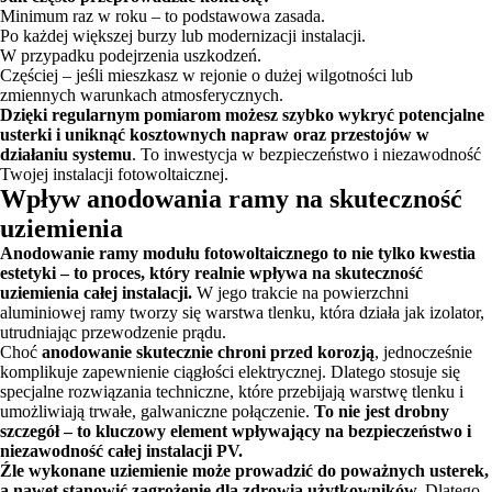
Minimum raz w roku – to podstawowa zasada.
Po każdej większej burzy lub modernizacji instalacji.
W przypadku podejrzenia uszkodzeń.
Częściej – jeśli mieszkasz w rejonie o dużej wilgotności lub
zmiennych warunkach atmosferycznych.
Dzięki regularnym pomiarom możesz szybko wykryć potencjalne
usterki i uniknąć kosztownych napraw oraz przestojów w
działaniu systemu
. To inwestycja w bezpieczeństwo i niezawodność
Twojej instalacji fotowoltaicznej.
Wpływ anodowania ramy na skuteczność
uziemienia
Anodowanie ramy modułu fotowoltaicznego to nie tylko kwestia
estetyki – to proces, który realnie wpływa na skuteczność
uziemienia całej instalacji.
W jego trakcie na powierzchni
aluminiowej ramy tworzy się warstwa tlenku, która działa jak izolator,
utrudniając przewodzenie prądu.
Choć
anodowanie skutecznie chroni przed korozją
, jednocześnie
komplikuje zapewnienie ciągłości elektrycznej. Dlatego stosuje się
specjalne rozwiązania techniczne, które przebijają warstwę tlenku i
umożliwiają trwałe, galwaniczne połączenie.
To nie jest drobny
szczegół – to kluczowy element wpływający na bezpieczeństwo i
niezawodność całej instalacji PV.
Źle wykonane uziemienie może prowadzić do poważnych usterek,
a nawet stanowić zagrożenie dla zdrowia użytkowników.
Dlatego