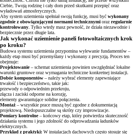
konieczność. Chroni nie tylko samą instalację, ale przede wszystkim
Ciebie, Twoją rodzinę i cały dom przed skutkami przepięć oraz
wyładowań atmosferycznych.
Aby system uziemienia spełniał swoją funkcję, musi być
wykonany
zgodnie z obowiązującymi normami technicznymi
oraz
regularnie
kontrolowany
. Tylko wtedy masz pewność, że działa niezawodnie i
bezpiecznie przez długie lata.
Jak wykonać uziemienie paneli fotowoltaicznych krok
po kroku?
Budowa systemu uziemienia przypomina wylewanie fundamentów –
każdy etap musi być przemyślany i wykonany z precyzją. Proces ten
obejmuje:
Projektowanie
– schemat uziemienia powinien uwzględniać lokalne
warunki gruntowe oraz wymagania techniczne konkretnej instalacji.
Dobór komponentów
– należy wybrać elementy zapewniające
trwałość i bezpieczeństwo, takie jak:
przewody o odpowiednim przekroju,
złącza i zaciski odporne na korozję,
elementy gwarantujące solidne połączenia.
Montaż
– wszystkie prace muszą być zgodne z dokumentacją
projektową. Niedopuszczalne są skróty czy improwizacje.
Pomiary kontrolne
– końcowy etap, który potwierdza skuteczność
działania systemu i jego zdolność do odprowadzania ładunków
elektrycznych.
Przykład z praktyki:
W instalacjach dachowych często stosuje się