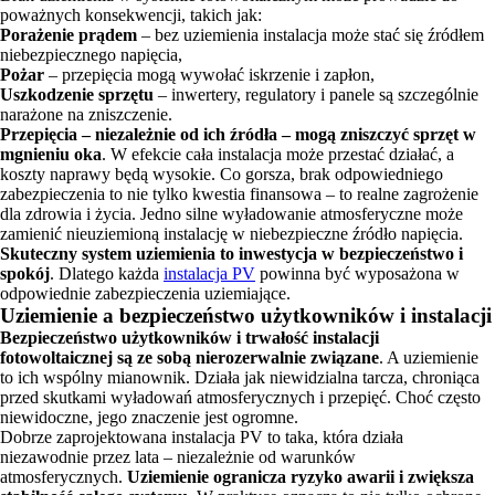
poważnych konsekwencji, takich jak:
Porażenie prądem
– bez uziemienia instalacja może stać się źródłem
niebezpiecznego napięcia,
Pożar
– przepięcia mogą wywołać iskrzenie i zapłon,
Uszkodzenie sprzętu
– inwertery, regulatory i panele są szczególnie
narażone na zniszczenie.
Przepięcia – niezależnie od ich źródła – mogą zniszczyć sprzęt w
mgnieniu oka
. W efekcie cała instalacja może przestać działać, a
koszty naprawy będą wysokie. Co gorsza, brak odpowiedniego
zabezpieczenia to nie tylko kwestia finansowa – to realne zagrożenie
dla zdrowia i życia. Jedno silne wyładowanie atmosferyczne może
zamienić nieuziemioną instalację w niebezpieczne źródło napięcia.
Skuteczny system uziemienia to inwestycja w bezpieczeństwo i
spokój
. Dlatego każda
instalacja PV
powinna być wyposażona w
odpowiednie zabezpieczenia uziemiające.
Uziemienie a bezpieczeństwo użytkowników i instalacji
Bezpieczeństwo użytkowników i trwałość instalacji
fotowoltaicznej są ze sobą nierozerwalnie związane
. A uziemienie
to ich wspólny mianownik. Działa jak niewidzialna tarcza, chroniąca
przed skutkami wyładowań atmosferycznych i przepięć. Choć często
niewidoczne, jego znaczenie jest ogromne.
Dobrze zaprojektowana instalacja PV to taka, która działa
niezawodnie przez lata – niezależnie od warunków
atmosferycznych.
Uziemienie ogranicza ryzyko awarii i zwiększa