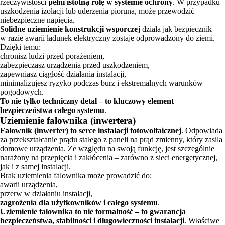
rzeczywistości
pełni istotną rolę w systemie ochrony
. W przypadku
uszkodzenia izolacji lub uderzenia pioruna, może przewodzić
niebezpieczne napięcia.
Solidne uziemienie konstrukcji wsporczej
działa jak bezpiecznik –
w razie awarii ładunek elektryczny zostaje odprowadzony do ziemi.
Dzięki temu:
chronisz ludzi przed porażeniem,
zabezpieczasz urządzenia przed uszkodzeniem,
zapewniasz ciągłość działania instalacji,
minimalizujesz ryzyko podczas burz i ekstremalnych warunków
pogodowych.
To nie tylko techniczny detal – to kluczowy element
bezpieczeństwa całego systemu
.
Uziemienie falownika (inwertera)
Falownik (inwerter) to serce instalacji fotowoltaicznej
. Odpowiada
za przekształcanie prądu stałego z paneli na prąd zmienny, który zasila
domowe urządzenia. Ze względu na swoją funkcję, jest szczególnie
narażony na przepięcia i zakłócenia – zarówno z sieci energetycznej,
jak i z samej instalacji.
Brak uziemienia falownika może prowadzić do:
awarii urządzenia,
przerw w działaniu instalacji,
zagrożenia dla użytkowników i całego systemu
.
Uziemienie falownika to nie formalność – to gwarancja
bezpieczeństwa, stabilności i długowieczności instalacji
. Właściwe