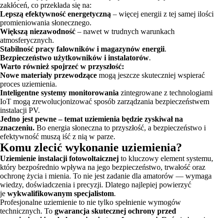
zakłóceń, co przekłada się na:
Lepszą efektywność energetyczną
– więcej energii z tej samej ilości
promieniowania słonecznego.
Większą niezawodność
– nawet w trudnych warunkach
atmosferycznych.
Stabilność pracy falowników i magazynów energii
.
Bezpieczeństwo użytkowników i instalatorów
.
Warto również spojrzeć w przyszłość:
Nowe materiały przewodzące
mogą jeszcze skuteczniej wspierać
proces uziemienia.
Inteligentne systemy monitorowania
zintegrowane z technologiami
IoT mogą zrewolucjonizować sposób zarządzania bezpieczeństwem
instalacji PV.
Jedno jest pewne – temat uziemienia będzie zyskiwał na
znaczeniu.
Bo energia słoneczna to przyszłość, a bezpieczeństwo i
efektywność muszą iść z nią w parze.
Komu zlecić wykonanie uziemienia?
Uziemienie instalacji fotowoltaicznej
to kluczowy element systemu,
który bezpośrednio wpływa na jego bezpieczeństwo, trwałość oraz
ochronę życia i mienia. To nie jest zadanie dla amatorów — wymaga
wiedzy, doświadczenia i precyzji. Dlatego najlepiej powierzyć
je
wykwalifikowanym specjalistom
.
Profesjonalne uziemienie to nie tylko spełnienie wymogów
technicznych. To
gwarancja skutecznej ochrony przed