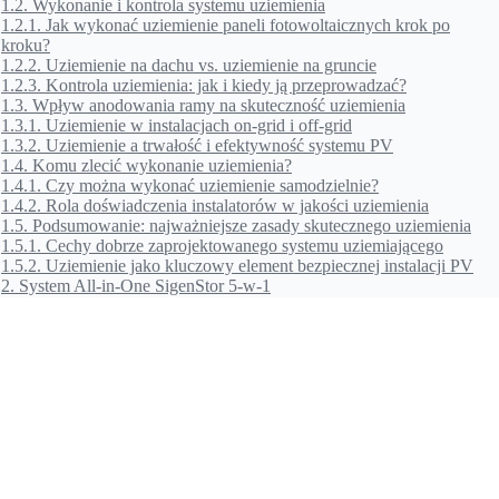
1.2.
Wykonanie i kontrola systemu uziemienia
1.2.1.
Jak wykonać uziemienie paneli fotowoltaicznych krok po
kroku?
1.2.2.
Uziemienie na dachu vs. uziemienie na gruncie
1.2.3.
Kontrola uziemienia: jak i kiedy ją przeprowadzać?
1.3.
Wpływ anodowania ramy na skuteczność uziemienia
1.3.1.
Uziemienie w instalacjach on-grid i off-grid
1.3.2.
Uziemienie a trwałość i efektywność systemu PV
1.4.
Komu zlecić wykonanie uziemienia?
1.4.1.
Czy można wykonać uziemienie samodzielnie?
1.4.2.
Rola doświadczenia instalatorów w jakości uziemienia
1.5.
Podsumowanie: najważniejsze zasady skutecznego uziemienia
1.5.1.
Cechy dobrze zaprojektowanego systemu uziemiającego
1.5.2.
Uziemienie jako kluczowy element bezpiecznej instalacji PV
2.
System All-in-One SigenStor 5-w-1