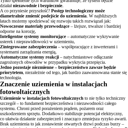
Tylko spełnienie tych warunków gwarantuje, że system będzie
działał
niezawodnie i bezpiecznie
.
A co przyniesie przyszłość?
Postęp technologiczny może
diametralnie zmienić podejście do uziemienia
. W najbliższych
latach możemy spodziewać się rozwoju takich rozwiązań jak:
Nowoczesne materiały przewodzące
– lżejsze, trwalsze i bardziej
odporne na korozję,
Inteligentne systemy monitorujące
– automatyczne wykrywanie
usterek i nieprawidłowości w uziemieniu,
Zintegrowane zabezpieczenia
– współpracujące z inwerterami i
systemami zarządzania energią,
Automatyczne systemy reakcji
– natychmiastowe odłączanie
zagrożonych obwodów w przypadku wykrycia przepięcia.
Jedno pozostaje niezmienne – bezpieczeństwo zawsze będzie
priorytetem
, niezależnie od tego, jak bardzo zaawansowana stanie się
technologia.
Znaczenie uziemienia w instalacjach
fotowoltaicznych
Uziemienie w instalacjach fotowoltaicznych
to nie tylko techniczny
szczegół – to fundament bezpieczeństwa i niezawodności całego
systemu. Chroni przed porażeniem prądem, pożarem oraz
uszkodzeniem sprzętu. Dodatkowo stabilizuje potencjał elektryczny,
co ułatwia działanie zabezpieczeń i znacząco zmniejsza ryzyko awarii.
Brak uziemienia to jak zostawienie otwartych drzwi podczas burzy –