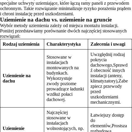
specjalne uchwyty uziemiające, które łączą ramy paneli z przewodem
ochronnym. Takie rozwiązanie minimalizuje ryzyko porażenia prądem
i chroni instalację przed uszkodzeniami.
Uziemienie na dachu vs. uziemienie na gruncie
Wybór metody uziemienia zależy od miejsca montażu instalacji.
Poniżej przedstawiamy porównanie dwóch najczęściej stosowanych
rozwiązań:
Rodzaj uziemienia
Charakterystyka
Zalecenia i uwagi
Uwzględnij rodzaj
Stosowane w
pokrycia
instalacjach
dachowego,Sprawd
montowanych na
ź obecność innych
budynkach.
Uziemienie na
instalacji (anteny,
Wykorzystuje
dachu
klimatyzatory),Zabe
zwody poziome
zpiecz przewody
prowadzące ładunki
przed
wzdłuż połaci
uszkodzeniami
dachowej.
mechanicznymi.
Najczęściej
Łatwiejszy dostęp
stosowane w
do
instalacjach
elementów,Prostsza
Uziemienie
wolnostojących, np.
rozbudowa