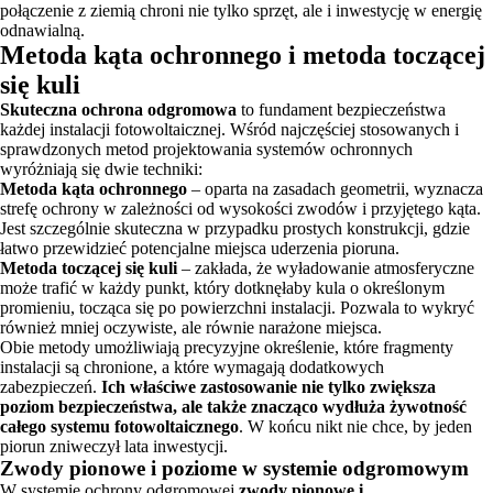
połączenie z ziemią chroni nie tylko sprzęt, ale i inwestycję w energię
odnawialną.
Metoda kąta ochronnego i metoda toczącej
się kuli
Skuteczna ochrona odgromowa
to fundament bezpieczeństwa
każdej instalacji fotowoltaicznej. Wśród najczęściej stosowanych i
sprawdzonych metod projektowania systemów ochronnych
wyróżniają się dwie techniki:
Metoda kąta ochronnego
– oparta na zasadach geometrii, wyznacza
strefę ochrony w zależności od wysokości zwodów i przyjętego kąta.
Jest szczególnie skuteczna w przypadku prostych konstrukcji, gdzie
łatwo przewidzieć potencjalne miejsca uderzenia pioruna.
Metoda toczącej się kuli
– zakłada, że wyładowanie atmosferyczne
może trafić w każdy punkt, który dotknęłaby kula o określonym
promieniu, tocząca się po powierzchni instalacji. Pozwala to wykryć
również mniej oczywiste, ale równie narażone miejsca.
Obie metody umożliwiają precyzyjne określenie, które fragmenty
instalacji są chronione, a które wymagają dodatkowych
zabezpieczeń.
Ich właściwe zastosowanie nie tylko zwiększa
poziom bezpieczeństwa, ale także znacząco wydłuża żywotność
całego systemu fotowoltaicznego
. W końcu nikt nie chce, by jeden
piorun zniweczył lata inwestycji.
Zwody pionowe i poziome w systemie odgromowym
W systemie ochrony odgromowej
zwody pionowe i