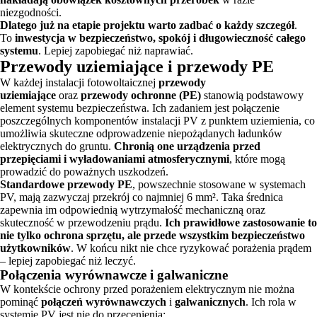
niezgodności.
Dlatego już na etapie projektu warto zadbać o każdy szczegół
.
To
inwestycja w bezpieczeństwo, spokój i długowieczność całego
systemu
. Lepiej zapobiegać niż naprawiać.
Przewody uziemiające i przewody PE
W każdej instalacji fotowoltaicznej
przewody
uziemiające
oraz
przewody ochronne (PE)
stanowią podstawowy
element systemu bezpieczeństwa. Ich zadaniem jest połączenie
poszczególnych komponentów instalacji PV z punktem uziemienia, co
umożliwia skuteczne odprowadzenie niepożądanych ładunków
elektrycznych do gruntu.
Chronią one urządzenia przed
przepięciami i wyładowaniami atmosferycznymi
, które mogą
prowadzić do poważnych uszkodzeń.
Standardowe przewody PE
, powszechnie stosowane w systemach
PV, mają zazwyczaj przekrój co najmniej 6 mm². Taka średnica
zapewnia im odpowiednią wytrzymałość mechaniczną oraz
skuteczność w przewodzeniu prądu.
Ich prawidłowe zastosowanie to
nie tylko ochrona sprzętu, ale przede wszystkim bezpieczeństwo
użytkowników
. W końcu nikt nie chce ryzykować porażenia prądem
– lepiej zapobiegać niż leczyć.
Połączenia wyrównawcze i galwaniczne
W kontekście ochrony przed porażeniem elektrycznym nie można
pominąć
połączeń wyrównawczych
i
galwanicznych
. Ich rola w
systemie PV jest nie do przecenienia: