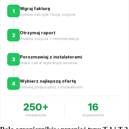
Wgraj fakturę
1
System odczyta Twoje zużycie
Otrzymaj raport
2
Analiza zużycia + rekomendacja
Porozmawiaj z instalatorami
3
Video call w wybranym terminie
Wybierz najlepszą ofertę
4
Umowę podpisujesz z instalatorem
250+
16
instalatorów
województw