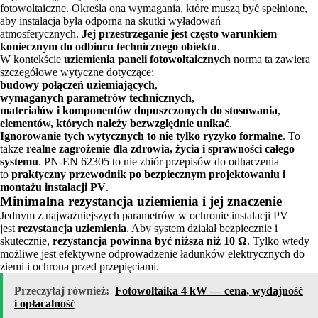
fotowoltaiczne. Określa ona wymagania, które muszą być spełnione,
aby instalacja była odporna na skutki wyładowań
atmosferycznych.
Jej przestrzeganie jest często warunkiem
koniecznym do odbioru technicznego obiektu
.
W kontekście
uziemienia paneli fotowoltaicznych
norma ta zawiera
szczegółowe wytyczne dotyczące:
budowy połączeń uziemiających
,
wymaganych parametrów technicznych
,
materiałów i komponentów dopuszczonych do stosowania
,
elementów, których należy bezwzględnie unikać
.
Ignorowanie tych wytycznych to nie tylko ryzyko formalne
. To
także
realne zagrożenie dla zdrowia, życia i sprawności całego
systemu
. PN-EN 62305 to nie zbiór przepisów do odhaczenia —
to
praktyczny przewodnik po bezpiecznym projektowaniu i
montażu instalacji PV
.
Minimalna rezystancja uziemienia i jej znaczenie
Jednym z najważniejszych parametrów w ochronie instalacji PV
jest
rezystancja uziemienia
. Aby system działał bezpiecznie i
skutecznie,
rezystancja powinna być niższa niż 10 Ω
. Tylko wtedy
możliwe jest efektywne odprowadzenie ładunków elektrycznych do
ziemi i ochrona przed przepięciami.
Przeczytaj również:
Fotowoltaika 4 kW — cena, wydajność
i opłacalność