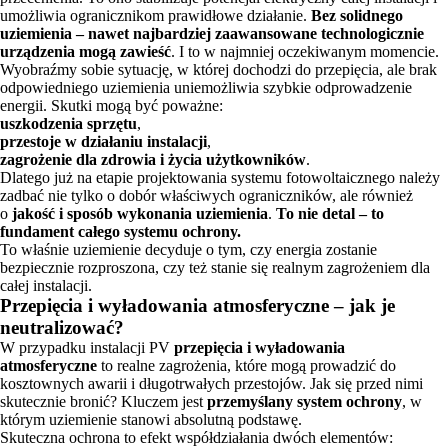
umożliwia ogranicznikom prawidłowe działanie.
Bez solidnego
uziemienia – nawet najbardziej zaawansowane technologicznie
urządzenia mogą zawieść
. I to w najmniej oczekiwanym momencie.
Wyobraźmy sobie sytuację, w której dochodzi do przepięcia, ale brak
odpowiedniego uziemienia uniemożliwia szybkie odprowadzenie
energii. Skutki mogą być poważne:
uszkodzenia sprzętu
,
przestoje w działaniu instalacji
,
zagrożenie dla zdrowia i życia użytkowników
.
Dlatego już na etapie projektowania systemu fotowoltaicznego należy
zadbać nie tylko o dobór właściwych ograniczników, ale również
o
jakość i sposób wykonania uziemienia
.
To nie detal – to
fundament całego systemu ochrony.
To właśnie uziemienie decyduje o tym, czy energia zostanie
bezpiecznie rozproszona, czy też stanie się realnym zagrożeniem dla
całej instalacji.
Przepięcia i wyładowania atmosferyczne – jak je
neutralizować?
W przypadku instalacji PV
przepięcia i wyładowania
atmosferyczne
to realne zagrożenia, które mogą prowadzić do
kosztownych awarii i długotrwałych przestojów. Jak się przed nimi
skutecznie bronić? Kluczem jest
przemyślany system ochrony
, w
którym uziemienie stanowi absolutną podstawę.
Skuteczna ochrona to efekt współdziałania dwóch elementów: