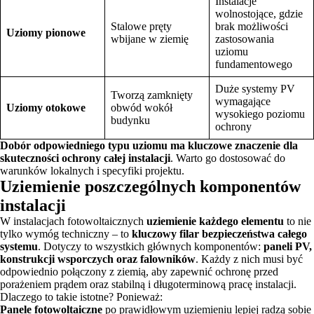
Instalacje
wolnostojące, gdzie
Stalowe pręty
brak możliwości
Uziomy pionowe
wbijane w ziemię
zastosowania
uziomu
fundamentowego
Duże systemy PV
Tworzą zamknięty
wymagające
Uziomy otokowe
obwód wokół
wysokiego poziomu
budynku
ochrony
Dobór odpowiedniego typu uziomu ma kluczowe znaczenie dla
skuteczności ochrony całej instalacji
. Warto go dostosować do
warunków lokalnych i specyfiki projektu.
Uziemienie poszczególnych komponentów
instalacji
W instalacjach fotowoltaicznych
uziemienie każdego elementu
to nie
tylko wymóg techniczny – to
kluczowy filar bezpieczeństwa całego
systemu
. Dotyczy to wszystkich głównych komponentów:
paneli PV,
konstrukcji wsporczych oraz falowników
. Każdy z nich musi być
odpowiednio połączony z ziemią, aby zapewnić ochronę przed
porażeniem prądem oraz stabilną i długoterminową pracę instalacji.
Dlaczego to takie istotne? Ponieważ:
Panele fotowoltaiczne
po prawidłowym uziemieniu lepiej radzą sobie