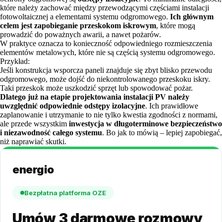
które należy zachować między przewodzącymi częściami instalacji
fotowoltaicznej a elementami systemu odgromowego.
Ich głównym
celem jest zapobieganie przeskokom iskrowym
, które mogą
prowadzić do poważnych awarii, a nawet pożarów.
W praktyce oznacza to konieczność odpowiedniego rozmieszczenia
elementów metalowych, które nie są częścią systemu odgromowego.
Przykład:
Jeśli konstrukcja wsporcza paneli znajduje się zbyt blisko przewodu
odgromowego, może dojść do niekontrolowanego przeskoku iskry.
Taki przeskok może uszkodzić sprzęt lub spowodować pożar.
Dlatego już na etapie projektowania instalacji PV należy
uwzględnić odpowiednie odstępy izolacyjne
. Ich prawidłowe
zaplanowanie i utrzymanie to nie tylko kwestia zgodności z normami,
ale przede wszystkim
inwestycja w długoterminowe bezpieczeństwo
i niezawodność całego systemu
. Bo jak to mówią – lepiej zapobiegać,
niż naprawiać skutki.
energio
Bezpłatna platforma OZE
Umów 3 darmowe rozmowy