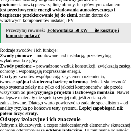
poziome
stanowią pierwszą linię obrony. Ich głównym zadaniem
jest
przechwycenie energii wyładowania atmosferycznego i
bezpieczne przekierowanie jej do ziemi
, zanim dotrze do
wrażliwych komponentów instalacji PV.
Przeczytaj również:
Fotowoltaika 50 kW — ile kosztuje i
komu się opłaca?
Rodzaje zwodów i ich funkcje:
Zwody pionowe
– montowane nad instalacją, przechwytują
wyładowania z góry.
Zwody poziome
– prowadzone wzdłuż konstrukcji, zwiększają zasięg
ochrony i wspomagają rozpraszanie energii.
Oba typy zwodów współpracują z systemem uziemienia,
tworząc
spójną i skuteczną barierę ochronną
. Jednak skuteczność
tego systemu zależy nie tylko od jakości komponentów, ale przede
wszystkim od
precyzyjnego projektu i fachowego montażu
. Nawet
najlepsze materiały nie spełnią swojej roli, jeśli zostaną źle
zainstalowane. Dlatego warto powierzyć to zadanie specjalistom – od
analizy ryzyka po końcowe testy systemu.
Lepiej zapobiegać, niż
potem liczyć straty
.
Odstępy izolacyjne i ich znaczenie
Jednym z kluczowych, a często niedocenianych elementów skutecznej
ochrony odgromowej są
odstępy izolacyjne
. To minimalne odległości,