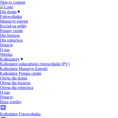
Skip to content
Dla domu
▼
Fotowoltaika
Magazyn energii
Kocioł na pellet
Pompy ciepła
Dla biznesu
Dla rolnictwa
Dotacje
O nas
Wiedza
Kalkulatory
▼
Kalkulator opłacalności fotowoltaiki (PV)
Kalkulator Magazyn Energii
Kalkulator Pompa ciepła
Oferta dla domu
Oferta dla biznesu
Oferta dla rolnictwa
O nas
Dotacje
Baza wiedzy
Kalkulator Fotowoltaika