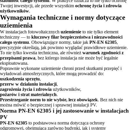
stabilność całego systemu
. W praktyce oznacza to nie tylko ochronę
Twojej inwestycji, ale przede wszystkim
ochronę życia i zdrowia
użytkowników
.
Wymagania techniczne i normy dotyczące
uziemienia
W instalacjach fotowoltaicznych
uziemienie
to nie tylko element
techniczny — to
kluczowy filar bezpieczeństwa i niezawodności
całego systemu
. Obowiązujące normy, takie jak
PN-EN 62305
,
precyzyjnie określają, jak powinno wyglądać prawidłowe uziemienie.
To nie tylko kwestia techniczna, ale również
warunek zgodności z
przepisami prawa
, bez którego instalacja nie może być legalnie
eksploatowana.
Poprawnie wykonane uziemienie chroni przed skutkami przepięć i
wyładowań atmosferycznych, które mogą prowadzić do:
uszkodzenia sprzętu
,
przerw w działaniu instalacji
,
zagrożenia życia i zdrowia
użytkowników,
pożarów i strat materialnych
.
Przestrzeganie norm to nie wybór, lecz obowiązek
. Bez nich nie
można mówić o bezpiecznej i sprawnej instalacji PV.
Norma PN-EN 62305 i jej zastosowanie w instalacjach
PV
PN-EN 62305
to podstawowa norma dotycząca ochrony
odgromowej, obejmująca zarówno budynki, jak i systemy