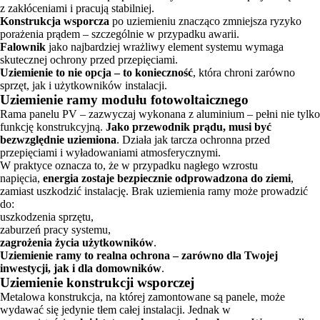
z zakłóceniami i pracują stabilniej.
Konstrukcja wsporcza
po uziemieniu znacząco zmniejsza ryzyko
porażenia prądem – szczególnie w przypadku awarii.
Falownik
jako najbardziej wrażliwy element systemu wymaga
skutecznej ochrony przed przepięciami.
Uziemienie to nie opcja – to konieczność
, która chroni zarówno
sprzęt, jak i użytkowników instalacji.
Uziemienie ramy modułu fotowoltaicznego
Rama panelu PV – zazwyczaj wykonana z aluminium – pełni nie tylko
funkcję konstrukcyjną.
Jako przewodnik prądu, musi być
bezwzględnie uziemiona
. Działa jak tarcza ochronna przed
przepięciami i wyładowaniami atmosferycznymi.
W praktyce oznacza to, że w przypadku nagłego wzrostu
napięcia,
energia zostaje bezpiecznie odprowadzona do ziemi
,
zamiast uszkodzić instalację. Brak uziemienia ramy może prowadzić
do:
uszkodzenia sprzętu,
zaburzeń pracy systemu,
zagrożenia życia użytkowników
.
Uziemienie ramy to realna ochrona – zarówno dla Twojej
inwestycji, jak i dla domowników
.
Uziemienie konstrukcji wsporczej
Metalowa konstrukcja, na której zamontowane są panele, może
wydawać się jedynie tłem całej instalacji. Jednak w