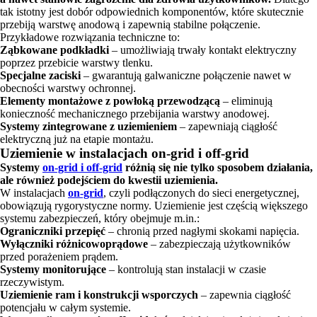
tak istotny jest dobór odpowiednich komponentów, które skutecznie
przebiją warstwę anodową i zapewnią stabilne połączenie.
Przykładowe rozwiązania techniczne to:
Ząbkowane podkładki
– umożliwiają trwały kontakt elektryczny
poprzez przebicie warstwy tlenku.
Specjalne zaciski
– gwarantują galwaniczne połączenie nawet w
obecności warstwy ochronnej.
Elementy montażowe z powłoką przewodzącą
– eliminują
konieczność mechanicznego przebijania warstwy anodowej.
Systemy zintegrowane z uziemieniem
– zapewniają ciągłość
elektryczną już na etapie montażu.
Uziemienie w instalacjach on-grid i off-grid
Systemy
on-grid i off-grid
różnią się nie tylko sposobem działania,
ale również podejściem do kwestii uziemienia.
W instalacjach
on-grid
, czyli podłączonych do sieci energetycznej,
obowiązują rygorystyczne normy. Uziemienie jest częścią większego
systemu zabezpieczeń, który obejmuje m.in.:
Ograniczniki przepięć
– chronią przed nagłymi skokami napięcia.
Wyłączniki różnicowoprądowe
– zabezpieczają użytkowników
przed porażeniem prądem.
Systemy monitorujące
– kontrolują stan instalacji w czasie
rzeczywistym.
Uziemienie ram i konstrukcji wsporczych
– zapewnia ciągłość
potencjału w całym systemie.