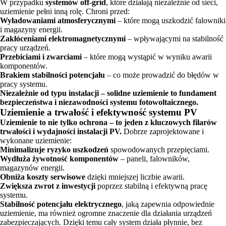
W przypadku
systemów off-grid
, które działają niezależnie od sieci,
uziemienie pełni inną rolę. Chroni przed:
Wyładowaniami atmosferycznymi
– które mogą uszkodzić falowniki
i magazyny energii.
Zakłóceniami elektromagnetycznymi
– wpływającymi na stabilność
pracy urządzeń.
Przebiciami i zwarciami
– które mogą wystąpić w wyniku awarii
komponentów.
Brakiem stabilności potencjału
– co może prowadzić do błędów w
pracy systemu.
Niezależnie od typu instalacji – solidne uziemienie to fundament
bezpieczeństwa i niezawodności systemu fotowoltaicznego.
Uziemienie a trwałość i efektywność systemu PV
Uziemienie to nie tylko ochrona – to jeden z kluczowych filarów
trwałości i wydajności instalacji PV.
Dobrze zaprojektowane i
wykonane uziemienie:
Minimalizuje ryzyko uszkodzeń
spowodowanych przepięciami.
Wydłuża żywotność komponentów
– paneli, falowników,
magazynów energii.
Obniża koszty serwisowe
dzięki mniejszej liczbie awarii.
Zwiększa zwrot z inwestycji
poprzez stabilną i efektywną pracę
systemu.
Stabilność potencjału elektrycznego
, jaką zapewnia odpowiednie
uziemienie, ma również ogromne znaczenie dla działania urządzeń
zabezpieczających. Dzięki temu cały system działa płynnie, bez