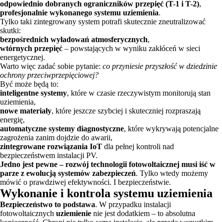
odpowiednio dobranych ograniczników przepięć (T-1 i T-2)
,
profesjonalnie wykonanego systemu uziemienia
.
Tylko taki zintegrowany system potrafi skutecznie zneutralizować
skutki:
bezpośrednich wyładowań atmosferycznych
,
wtórnych przepięć
– powstających w wyniku zakłóceń w sieci
energetycznej.
Warto więc zadać sobie pytanie:
co przyniesie przyszłość w dziedzinie
ochrony przeciwprzepięciowej?
Być może będą to:
inteligentne systemy
, które w czasie rzeczywistym monitorują stan
uziemienia,
nowe materiały
, które jeszcze szybciej i skuteczniej rozpraszają
energię,
automatyczne systemy diagnostyczne
, które wykrywają potencjalne
zagrożenia zanim dojdzie do awarii,
zintegrowane rozwiązania IoT
dla pełnej kontroli nad
bezpieczeństwem instalacji PV.
Jedno jest pewne – rozwój technologii fotowoltaicznej musi iść w
parze z ewolucją systemów zabezpieczeń
. Tylko wtedy możemy
mówić o prawdziwej efektywności. I bezpieczeństwie.
Wykonanie i kontrola systemu uziemienia
Bezpieczeństwo to podstawa
. W przypadku instalacji
fotowoltaicznych
uziemienie
nie jest dodatkiem – to absolutna