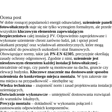
Ocena post
W dobie rosnącej popularności energii odnawialnej,
uziemienie paneli
fotowoltaicznych
staje się nie tylko wymogiem formalnym, ale przede
wszystkim
kluczowym elementem zapewniającym
bezpieczeństwo
całej instalacji PV. Odpowiednio zaprojektowane i
wykonane uziemienie chroni zarówno ludzi, jak i sprzęt przed
skutkami przepięć oraz wyładowań atmosferycznych, które mogą
prowadzić do poważnych uszkodzeń i strat finansowych.
Obowiązujące normy, takie jak
PN-EN 62305
, precyzyjnie określają
zasady ochrony odgromowej. Zgodnie z nimi,
uziemienie jest
nieodzownym elementem każdej instalacji fotowoltaicznej
–
niezależnie od tego, czy panele są montowane na dachu, gruncie czy
elewacji budynku.
Kluczowe znaczenie ma dostosowanie sposobu
uziemienia do konkretnego miejsca montażu
. W tym zakresie nie
ma miejsca na przypadkowość – niezbędne są:
Wiedza techniczna
– znajomość norm i zasad projektowania instalacji
uziemiających,
Doświadczenie wykonawcze
– umiejętność dostosowania rozwiązań
do warunków lokalnych,
Precyzja montażu
– dokładność w wykonaniu połączeń i
zastosowaniu odpowiednich komponentów.