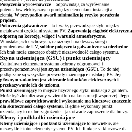
Połączenia wyrównawcze
– odpowiadają za wyrównanie
potencjałów elektrycznych pomiędzy elementami instalacji a
ziemią.
W przypadku awarii minimalizują ryzyko porażenia
prądem
.
Połączenia galwaniczne
– to trwałe, przewodzące styki między
metalowymi częściami systemu PV.
Zapewniają ciągłość elektryczną
odporną na korozję, wilgoć i warunki atmosferyczne
.
W instalacjach dachowych, narażonych na deszcz, śnieg i
promieniowanie UV,
solidne połączenia galwaniczne są niezbędne
.
Ich brak może znacząco obniżyć niezawodność całego systemu.
Szyna uziemiająca (GSU) i punkt uziemiający
Centralnym elementem systemu ochrony odgromowej i
przeciwporażeniowej jest
szyna uziemiająca (GSU)
. To do niej
podłączane są wszystkie przewody uziemiające instalacji PV.
Jej
głównym zadaniem jest zbieranie ładunków elektrycznych i
przekazywanie ich do uziomu
.
Punkt uziemiający
to miejsce fizycznego styku instalacji z gruntem.
Może być zlokalizowany w ziemi lub na konstrukcji wsporczej.
Jego
prawidłowe zaprojektowanie i wykonanie ma kluczowe znaczenie
dla skuteczności całego systemu
. Błędnie wykonany punkt
uziemiający to realne zagrożenie – jak otwarte zaproszenie dla burzy.
Klemy i podkładki uziemiające
Klemy uziemiające
i
podkładki uziemiające
to niewielkie, ale
niezwykle istotne elementy systemu PV. Ich funkcje są kluczowe dla