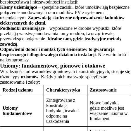
bezpieczeństwa i niezawodności instalacji:
Klemy uziemiające
– specjalne zaciski, które umożliwiają bezpieczne
połączenie anodowanych ram modułów PV z systemem
uziemiającym.
Zapewniają skuteczne odprowadzenie ładunków
elektrycznych do ziemi
.
Podkładki uziemiające
– wyposażone w drobne wypustki, które
przebijają warstwę anodowania ramy modułu, tworząc trwałe,
przewodzące połączenie.
Idealne tam, gdzie tradycyjne metody
zawodzą
.
Odpowiedni dobór i montaż tych elementów to gwarancja
bezpiecznego i długotrwałego działania instalacji
. Nie warto tu iść
na kompromisy.
Uziomy: fundamentowe, pionowe i otokowe
W zależności od warunków gruntowych i konstrukcyjnych, stosuje się
różne typy
uziomów
. Każdy z nich ma swoje specyficzne
zastosowanie i zalety:
Rodzaj uziomu
Charakterystyka
Zastosowanie
Zintegrowane z
Nowe budynki,
konstrukcją
Uziomy
gdzie możliwe jest
budynku, trwałe i
fundamentowe
włączenie uziomu w
odporne na
fundament
uszkodzenia