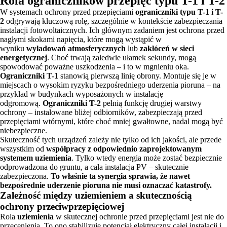
Rola ograniczników przepięć typu T-1 i T-2
W systemach ochrony przed przepięciami
ograniczniki typu T-1 i T-
2
odgrywają kluczową rolę, szczególnie w kontekście zabezpieczania
instalacji fotowoltaicznych. Ich głównym zadaniem jest ochrona przed
nagłymi skokami napięcia, które mogą wystąpić w
wyniku
wyładowań atmosferycznych
lub
zakłóceń w sieci
energetycznej
. Choć trwają zaledwie ułamek sekundy, mogą
spowodować poważne uszkodzenia – i to w mgnieniu oka.
Ograniczniki T-1
stanowią pierwszą linię obrony. Montuje się je w
miejscach o wysokim ryzyku bezpośredniego uderzenia pioruna – na
przykład w budynkach wyposażonych w instalację
odgromową.
Ograniczniki T-2
pełnią funkcję drugiej warstwy
ochrony – instalowane bliżej odbiorników, zabezpieczają przed
przepięciami wtórnymi, które choć mniej gwałtowne, nadal mogą być
niebezpieczne.
Skuteczność tych urządzeń zależy nie tylko od ich jakości, ale przede
wszystkim od
współpracy z odpowiednio zaprojektowanym
systemem uziemienia
. Tylko wtedy energia może zostać bezpiecznie
odprowadzona do gruntu, a cała instalacja PV – skutecznie
zabezpieczona.
To właśnie ta synergia sprawia, że nawet
bezpośrednie uderzenie pioruna nie musi oznaczać katastrofy.
Zależność między uziemieniem a skutecznością
ochrony przeciwprzepięciowej
Rola
uziemienia
w skutecznej ochronie przed przepięciami jest nie do
przecenienia. To ono stabilizuje potencjał elektryczny całej instalacji i