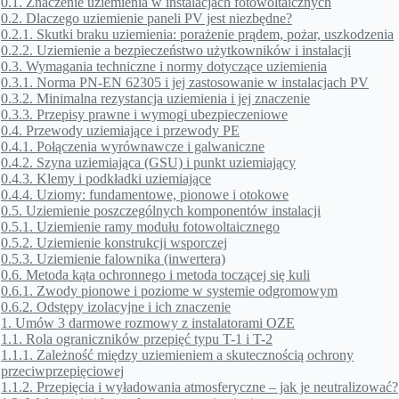
0.1.
Znaczenie uziemienia w instalacjach fotowoltaicznych
0.2.
Dlaczego uziemienie paneli PV jest niezbędne?
0.2.1.
Skutki braku uziemienia: porażenie prądem, pożar, uszkodzenia
0.2.2.
Uziemienie a bezpieczeństwo użytkowników i instalacji
0.3.
Wymagania techniczne i normy dotyczące uziemienia
0.3.1.
Norma PN-EN 62305 i jej zastosowanie w instalacjach PV
0.3.2.
Minimalna rezystancja uziemienia i jej znaczenie
0.3.3.
Przepisy prawne i wymogi ubezpieczeniowe
0.4.
Przewody uziemiające i przewody PE
0.4.1.
Połączenia wyrównawcze i galwaniczne
0.4.2.
Szyna uziemiająca (GSU) i punkt uziemiający
0.4.3.
Klemy i podkładki uziemiające
0.4.4.
Uziomy: fundamentowe, pionowe i otokowe
0.5.
Uziemienie poszczególnych komponentów instalacji
0.5.1.
Uziemienie ramy modułu fotowoltaicznego
0.5.2.
Uziemienie konstrukcji wsporczej
0.5.3.
Uziemienie falownika (inwertera)
0.6.
Metoda kąta ochronnego i metoda toczącej się kuli
0.6.1.
Zwody pionowe i poziome w systemie odgromowym
0.6.2.
Odstępy izolacyjne i ich znaczenie
1.
Umów 3 darmowe rozmowy z instalatorami OZE
1.1.
Rola ograniczników przepięć typu T-1 i T-2
1.1.1.
Zależność między uziemieniem a skutecznością ochrony
przeciwprzepięciowej
1.1.2.
Przepięcia i wyładowania atmosferyczne – jak je neutralizować?