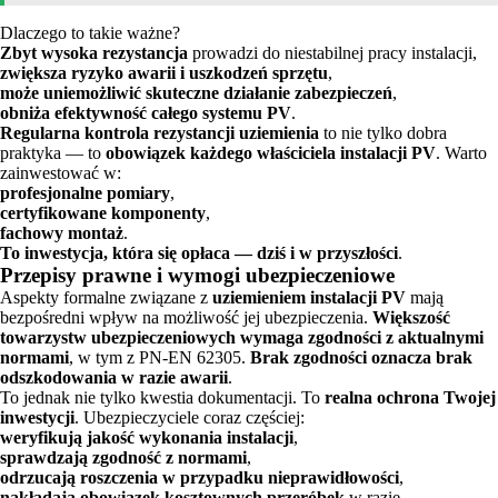
Dlaczego to takie ważne?
Zbyt wysoka rezystancja
prowadzi do niestabilnej pracy instalacji,
zwiększa ryzyko awarii i uszkodzeń sprzętu
,
może uniemożliwić skuteczne działanie zabezpieczeń
,
obniża efektywność całego systemu PV
.
Regularna kontrola rezystancji uziemienia
to nie tylko dobra
praktyka — to
obowiązek każdego właściciela instalacji PV
. Warto
zainwestować w:
profesjonalne pomiary
,
certyfikowane komponenty
,
fachowy montaż
.
To inwestycja, która się opłaca — dziś i w przyszłości
.
Przepisy prawne i wymogi ubezpieczeniowe
Aspekty formalne związane z
uziemieniem instalacji PV
mają
bezpośredni wpływ na możliwość jej ubezpieczenia.
Większość
towarzystw ubezpieczeniowych wymaga zgodności z aktualnymi
normami
, w tym z PN-EN 62305.
Brak zgodności oznacza brak
odszkodowania w razie awarii
.
To jednak nie tylko kwestia dokumentacji. To
realna ochrona Twojej
inwestycji
. Ubezpieczyciele coraz częściej:
weryfikują jakość wykonania instalacji
,
sprawdzają zgodność z normami
,
odrzucają roszczenia w przypadku nieprawidłowości
,
nakładają obowiązek kosztownych przeróbek
w razie