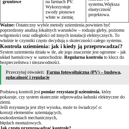
gruntowe
na farmach PV.
systemu,Większa
Wykorzystuje
elastyczność
zwody pionowe
projektowa.
wbite w ziemię.
Ważne:
Ostateczny wybór metody uziemienia powinien być
poprzedzony analizą lokalnych warunków – rodzaju gleby, poziomu
wilgotności oraz odległości od innych instalacji elektrycznych. To
właśnie te czynniki często decydują o skuteczności całego systemu.
Kontrola uziemienia: jak i kiedy ją przeprowadzać?
System uziemienia działa w tle, ale jego znaczenie jest ogromne – jak
układ hamulcowy w samochodzie.
Regularna kontrola
to klucz do
bezpieczeństwa i niezawodności.
Przeczytaj również:
Farma fotowoltaiczna (PV) – budowa,
opłacalność i regulacje
Podstawą kontroli jest
pomiar rezystancji uziemienia
, który
pokazuje, czy system skutecznie odprowadza ładunki elektryczne do
ziemi.
Jeśli rezystancja jest zbyt wysoka, może to świadczyć o:
korozji elementów uziemiających,
uszkodzeniach mechanicznych,
błędach montażowych.
Jak często przeprowadzać kontrolę?