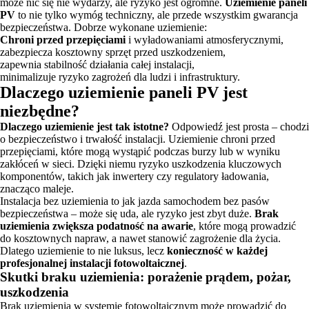
może nic się nie wydarzy, ale ryzyko jest ogromne.
Uziemienie paneli
PV
to nie tylko wymóg techniczny, ale przede wszystkim gwarancja
bezpieczeństwa. Dobrze wykonane uziemienie:
Chroni przed przepięciami
i wyładowaniami atmosferycznymi,
zabezpiecza kosztowny sprzęt przed uszkodzeniem,
zapewnia stabilność działania całej instalacji,
minimalizuje ryzyko zagrożeń dla ludzi i infrastruktury.
Dlaczego uziemienie paneli PV jest
niezbędne?
Dlaczego uziemienie jest tak istotne?
Odpowiedź jest prosta – chodzi
o bezpieczeństwo i trwałość instalacji. Uziemienie chroni przed
przepięciami, które mogą wystąpić podczas burzy lub w wyniku
zakłóceń w sieci. Dzięki niemu ryzyko uszkodzenia kluczowych
komponentów, takich jak inwertery czy regulatory ładowania,
znacząco maleje.
Instalacja bez uziemienia to jak jazda samochodem bez pasów
bezpieczeństwa – może się uda, ale ryzyko jest zbyt duże.
Brak
uziemienia zwiększa podatność na awarie
, które mogą prowadzić
do kosztownych napraw, a nawet stanowić zagrożenie dla życia.
Dlatego uziemienie to nie luksus, lecz
konieczność w każdej
profesjonalnej instalacji fotowoltaicznej
.
Skutki braku uziemienia: porażenie prądem, pożar,
uszkodzenia
Brak uziemienia w systemie fotowoltaicznym może prowadzić do