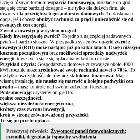
Dzięki różnym formom
wsparcia finansowego
, instalacje on-grid
stają się coraz bardziej dostępne – nie tylko dla dużych firm, ale
również dla
przeciętnych gospodarstw domowych
. To doskonała
opcja, jeśli chcesz
obniżyć rachunki za prąd i uniezależnić się od
rosnących cen energii
.
Zwrot z inwestycji w system on-grid
Kiedy inwestycja się zwróci?
To jedno z najczęściej zadawanych
pytań – i bardzo słuszne. W przypadku systemów on-grid
zwrot z
inwestycji (ROI) może nastąpić już po kilku latach
. Dzięki
niższym
kosztom początkowym
oraz
możliwości sprzedaży nadwyżek
energii
, inwestycja staje się opłacalna w krótkim czasie.
Przykład z życia:
Gospodarstwo domowe zużywające około 4000
kWh rocznie może
zredukować swoje rachunki nawet o 70%
. To
nie tylko oszczędność, ale również
stabilność finansowa
. Mając
własną instalację,
nie musisz się martwić o kolejne podwyżki cen
prądu
– masz kontrolę nad swoim zużyciem i kosztami.
Podsumowując:
systemy on-grid to:
realne oszczędności
,
większa niezależność energetyczna
,
krótszy czas zwrotu inwestycji
,
krok w stronę zrównoważonej przyszłości
.
To się po prostu opłaca
.
Przeczytaj również:
Żywotność paneli fotowoltaicznych:
czynniki, degradacja i sposoby wydłużenia