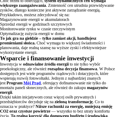
Choć brzmi to obiecująco,
system dynamicznych cen wymaga
większego zaangażowania
. Zmienność cen utrudnia przewidywanie
zysków, dlatego konieczne jest aktywne zarządzanie energią.
Przykładowo, możesz zdecydować się na:
Magazynowanie energii w akumulatorach
Sprzedaż energii w godzinach szczytowych
Monitorowanie rynku w czasie rzeczywistym
Optymalizację zużycia energii w domu
To jak gra na giełdzie – tylko zamiast akcji, handlujesz
promieniami słońca.
Choć wymaga to większej świadomości i
planowania, daje realną szansę na wyższe zyski i efektywniejsze
wykorzystanie energii.
Wsparcie i finansowanie inwestycji
Inwestycja w
odnawialne źródła energii
to nie tylko wybór
proekologiczny, ale również
rozsądna decyzja finansowa
. W Polsce
dostępnych jest wiele programów rządowych i dotacyjnych, które
wspierają rozwój fotowoltaiki. Jednym z najbardziej znanych
jest
Program
Mój Prąd
, oferujący dofinansowanie nie tylko do
montażu paneli słonecznych, ale również do zakupu
magazynów
energii
.
Dzięki takim inicjatywom coraz więcej osób prywatnych i
przedsiębiorców decyduje się na
zieloną transformację
. Co to
oznacza w praktyce?
Niższe rachunki za energię, mniejszą emisję
CO2 oraz czystsze powietrze
— wszystko to bez utraty komfortu
życia.
To realna korzyść dla domowego budżetu i środowiska
.