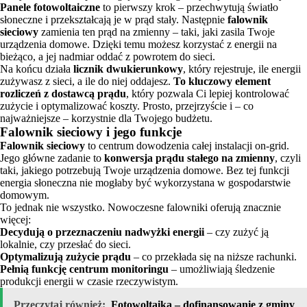
Panele fotowoltaiczne
to pierwszy krok – przechwytują światło
słoneczne i przekształcają je w prąd stały. Następnie
falownik
sieciowy
zamienia ten prąd na zmienny – taki, jaki zasila Twoje
urządzenia domowe. Dzięki temu możesz korzystać z energii na
bieżąco, a jej nadmiar oddać z powrotem do sieci.
Na końcu działa
licznik dwukierunkowy
, który rejestruje, ile energii
zużywasz z sieci, a ile do niej oddajesz.
To kluczowy element
rozliczeń z dostawcą prądu
, który pozwala Ci lepiej kontrolować
zużycie i optymalizować koszty. Prosto, przejrzyście i – co
najważniejsze – korzystnie dla Twojego budżetu.
Falownik sieciowy i jego funkcje
Falownik sieciowy
to centrum dowodzenia całej instalacji on-grid.
Jego główne zadanie to
konwersja prądu stałego na zmienny
, czyli
taki, jakiego potrzebują Twoje urządzenia domowe. Bez tej funkcji
energia słoneczna nie mogłaby być wykorzystana w gospodarstwie
domowym.
To jednak nie wszystko. Nowoczesne falowniki oferują znacznie
więcej:
Decydują o przeznaczeniu nadwyżki energii
– czy zużyć ją
lokalnie, czy przesłać do sieci.
Optymalizują zużycie prądu
– co przekłada się na niższe rachunki.
Pełnią funkcję centrum monitoringu
– umożliwiają śledzenie
produkcji energii w czasie rzeczywistym.
Przeczytaj również:
Fotowoltaika – dofinansowanie z gminy