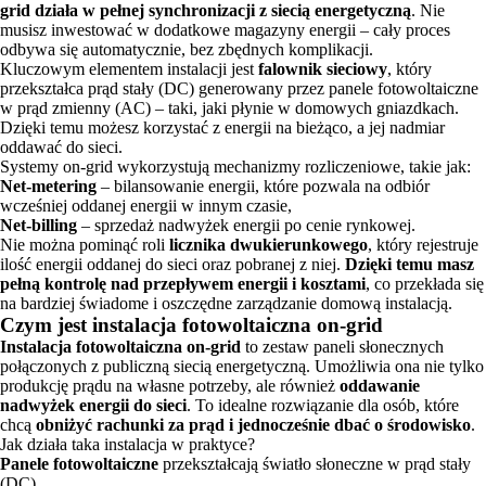
grid działa w pełnej synchronizacji z siecią energetyczną
. Nie
musisz inwestować w dodatkowe magazyny energii – cały proces
odbywa się automatycznie, bez zbędnych komplikacji.
Kluczowym elementem instalacji jest
falownik sieciowy
, który
przekształca prąd stały (DC) generowany przez panele fotowoltaiczne
w prąd zmienny (AC) – taki, jaki płynie w domowych gniazdkach.
Dzięki temu możesz korzystać z energii na bieżąco, a jej nadmiar
oddawać do sieci.
Systemy on-grid wykorzystują mechanizmy rozliczeniowe, takie jak:
Net-metering
– bilansowanie energii, które pozwala na odbiór
wcześniej oddanej energii w innym czasie,
Net-billing
– sprzedaż nadwyżek energii po cenie rynkowej.
Nie można pominąć roli
licznika dwukierunkowego
, który rejestruje
ilość energii oddanej do sieci oraz pobranej z niej.
Dzięki temu masz
pełną kontrolę nad przepływem energii i kosztami
, co przekłada się
na bardziej świadome i oszczędne zarządzanie domową instalacją.
Czym jest instalacja fotowoltaiczna on-grid
Instalacja fotowoltaiczna on-grid
to zestaw paneli słonecznych
połączonych z publiczną siecią energetyczną. Umożliwia ona nie tylko
produkcję prądu na własne potrzeby, ale również
oddawanie
nadwyżek energii do sieci
. To idealne rozwiązanie dla osób, które
chcą
obniżyć rachunki za prąd i jednocześnie dbać o środowisko
.
Jak działa taka instalacja w praktyce?
Panele fotowoltaiczne
przekształcają światło słoneczne w prąd stały
(DC).