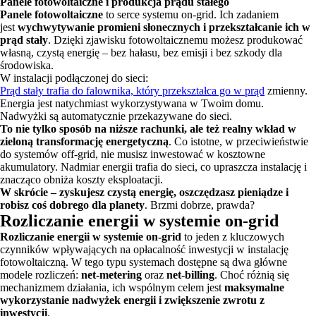
Panele fotowoltaiczne i produkcja prądu stałego
Panele fotowoltaiczne
to serce systemu on-grid. Ich zadaniem
jest
wychwytywanie promieni słonecznych i przekształcanie ich w
prąd stały
. Dzięki zjawisku fotowoltaicznemu możesz produkować
własną, czystą energię – bez hałasu, bez emisji i bez szkody dla
środowiska.
W instalacji podłączonej do sieci:
Prąd stały trafia do falownika, który przekształca go w prąd
zmienny.
Energia jest natychmiast wykorzystywana w Twoim domu.
Nadwyżki są automatycznie przekazywane do sieci.
To nie tylko sposób na niższe rachunki, ale też realny wkład w
zieloną transformację energetyczną
. Co istotne, w przeciwieństwie
do systemów off-grid, nie musisz inwestować w kosztowne
akumulatory. Nadmiar energii trafia do sieci, co upraszcza instalację i
znacząco obniża koszty eksploatacji.
W skrócie – zyskujesz czystą energię, oszczędzasz pieniądze i
robisz coś dobrego dla planety
. Brzmi dobrze, prawda?
Rozliczanie energii w systemie on-grid
Rozliczanie energii w systemie on-grid
to jeden z kluczowych
czynników wpływających na opłacalność inwestycji w instalację
fotowoltaiczną. W tego typu systemach dostępne są dwa główne
modele rozliczeń:
net-metering
oraz
net-billing
. Choć różnią się
mechanizmem działania, ich wspólnym celem jest
maksymalne
wykorzystanie nadwyżek energii i zwiększenie zwrotu z
inwestycji
.