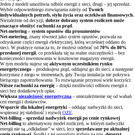
Jeden z modeli umożliwia odbiór energii z sieci, drugi – jej sprzedaż.
Wybór odpowiedniego rozwiązania zależy od
Twoich
indywidualnych potrzeb, stylu życia oraz oczekiwań finansowych
.
Niezależnie od decyzji,
dobrze dobrany system rozliczeń może
znacząco obniżyć rachunki za prąd
.
Net-metering – system opustów dla prosumentów
Net-metering
, znany również jako
system opustów
, pozwala na
odzyskanie części energii elektrycznej, którą wcześniej oddano do
sieci. W praktyce oznacza to, że możesz odebrać od
70% do 80%
przesłanej energii
, co przekłada się na realne oszczędności – bez
konieczności inwestowania w kosztowne magazyny energii.
W tym modelu stajesz się
aktywnym uczestnikiem rynku
energetycznego
– produkujesz prąd, oddajesz go do sieci, a następnie
korzystasz z niego w momentach, gdy Twoja instalacja nie pokrywa
bieżącego zapotrzebowania. To rozwiązanie przynosi wiele korzyści:
Niższe rachunki za energię
– dzięki możliwości odbioru energii z
sieci bez dodatkowych opłat.
Większa
niezależność energetyczna
– uniezależnienie się od wahań
cen energii i dostawców.
Wsparcie dla lokalnej energetyki
– oddając nadwyżki do sieci,
wspierasz jej stabilność i rozwój
OZE
.
Net-billing – sprzedaż nadwyżek energii po cenie rynkowej
Net-billing
to alternatywny model rozliczeń, w którym nadwyżki
energii nie są „odkładane” w sieci, lecz
sprzedawane po aktualnej
cenie rynkowej
. Środki z tej sprzedaży trafiają na tzw.
depozyt