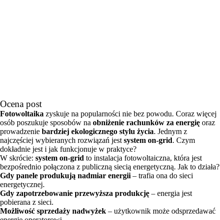
Ocena post
Fotowoltaika
zyskuje na popularności nie bez powodu. Coraz więcej
osób poszukuje sposobów na
obniżenie rachunków za energię
oraz
prowadzenie
bardziej ekologicznego stylu życia
. Jednym z
najczęściej wybieranych rozwiązań jest
system on-grid
. Czym
dokładnie jest i jak funkcjonuje w praktyce?
W skrócie:
system on-grid
to instalacja fotowoltaiczna, która jest
bezpośrednio połączona z publiczną siecią energetyczną. Jak to działa?
Gdy panele produkują nadmiar energii
– trafia ona do sieci
energetycznej.
Gdy zapotrzebowanie przewyższa produkcję
– energia jest
pobierana z sieci.
Możliwość sprzedaży nadwyżek
– użytkownik może odsprzedawać
energię operatorowi.