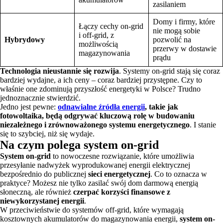
zasilaniem
Domy i firmy, które
Łączy cechy on-grid
nie mogą sobie
i off-grid, z
Hybrydowy
pozwolić na
możliwością
przerwy w dostawie
magazynowania
prądu
Technologia nieustannie się rozwija
. Systemy on-grid stają się coraz
bardziej wydajne, a ich ceny – coraz bardziej przystępne. Czy to
właśnie one zdominują przyszłość energetyki w Polsce? Trudno
jednoznacznie stwierdzić.
Jedno jest pewne:
odnawialne źródła energii
, takie jak
fotowoltaika, będą odgrywać kluczową rolę w budowaniu
niezależnego i zrównoważonego systemu energetycznego
. I stanie
się to szybciej, niż się wydaje.
Na czym polega system on-grid
System on-grid
to nowoczesne rozwiązanie, które umożliwia
przesyłanie nadwyżek wyprodukowanej energii elektrycznej
bezpośrednio do publicznej
sieci energetycznej
. Co to oznacza w
praktyce? Możesz nie tylko zasilać swój dom darmową energią
słoneczną, ale również
czerpać korzyści finansowe z
niewykorzystanej energii
.
W przeciwieństwie do systemów off-grid, które wymagają
kosztownych akumulatorów do magazynowania energii,
system on-