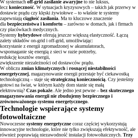
W systemach
off-grid
zasilanie awaryjne
to nie luksus,
lecz
konieczność
. W sytuacjach kryzysowych – takich jak przerwy w
dostawie prądu czy klęski żywiołowe – to właśnie te systemy
zapewniają
ciągłość zasilania
. Ma to kluczowe znaczenie
dla
bezpieczeństwa i komfortu
– zarówno w domach, jak i firmach
czy placówkach medycznych.
Systemy
hybrydowe
oferują jeszcze większą elastyczność. Łączą
zalety układów on-grid i off-grid, umożliwiając:
korzystanie z energii zgromadzonej w akumulatorach,
wspomaganie się energią z sieci w razie potrzeby,
redukcję kosztów energii,
zwiększenie niezależności od dostawców prądu.
W obliczu
zmian klimatycznych
i
rosnącej niestabilności
energetycznej
, magazynowanie energii przestaje być ciekawostką
technologiczną – staje się
strategiczną koniecznością
. Czy jesteśmy
gotowi na świat, w którym każdy dom stanie się małą
elektrownią?
Czas pokaże
. Ale jedno jest pewne –
bez skutecznego
magazynowania energii nie zbudujemy bezpiecznego i
zrównoważonego systemu energetycznego
.
Technologie wspierające systemy
fotowoltaiczne
Nowoczesne
systemy energetyczne
coraz częściej wykorzystują
innowacyjne technologie, które nie tylko zwiększają efektywność, ale
również poprawiają niezawodność instalacji fotowoltaicznych.
Trzy