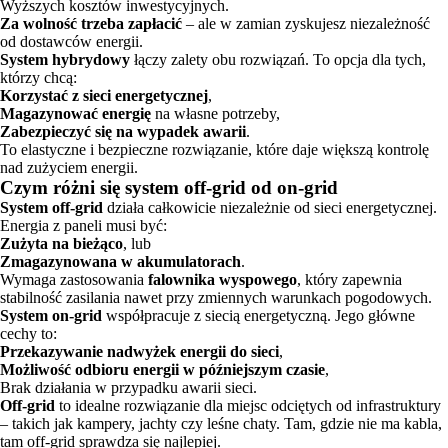
Wyższych kosztów inwestycyjnych.
Za wolność trzeba zapłacić
– ale w zamian zyskujesz niezależność
od dostawców energii.
System hybrydowy
łączy zalety obu rozwiązań. To opcja dla tych,
którzy chcą:
Korzystać z sieci energetycznej
,
Magazynować energię
na własne potrzeby,
Zabezpieczyć się na wypadek awarii
.
To elastyczne i bezpieczne rozwiązanie, które daje większą kontrolę
nad zużyciem energii.
Czym różni się system off-grid od on-grid
System off-grid
działa całkowicie niezależnie od sieci energetycznej.
Energia z paneli musi być:
Zużyta na bieżąco
, lub
Zmagazynowana w akumulatorach
.
Wymaga zastosowania
falownika wyspowego
, który zapewnia
stabilność zasilania nawet przy zmiennych warunkach pogodowych.
System on-grid
współpracuje z siecią energetyczną. Jego główne
cechy to:
Przekazywanie nadwyżek energii do sieci
,
Możliwość odbioru energii w późniejszym czasie
,
Brak działania w przypadku awarii sieci.
Off-grid
to idealne rozwiązanie dla miejsc odciętych od infrastruktury
– takich jak kampery, jachty czy leśne chaty. Tam, gdzie nie ma kabla,
tam off-grid sprawdza się najlepiej.