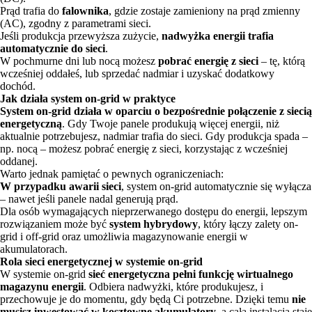
Prąd trafia do
falownika
, gdzie zostaje zamieniony na prąd zmienny
(AC), zgodny z parametrami sieci.
Jeśli produkcja przewyższa zużycie,
nadwyżka energii trafia
automatycznie do sieci
.
W pochmurne dni lub nocą możesz
pobrać energię z sieci
– tę, którą
wcześniej oddałeś, lub sprzedać nadmiar i uzyskać dodatkowy
dochód.
Jak działa system on-grid w praktyce
System on-grid działa w oparciu o bezpośrednie połączenie z siecią
energetyczną
. Gdy Twoje panele produkują więcej energii, niż
aktualnie potrzebujesz, nadmiar trafia do sieci. Gdy produkcja spada –
np. nocą – możesz pobrać energię z sieci, korzystając z wcześniej
oddanej.
Warto jednak pamiętać o pewnych ograniczeniach:
W przypadku awarii sieci
, system on-grid automatycznie się wyłącza
– nawet jeśli panele nadal generują prąd.
Dla osób wymagających nieprzerwanego dostępu do energii, lepszym
rozwiązaniem może być
system hybrydowy
, który łączy zalety on-
grid i off-grid oraz umożliwia magazynowanie energii w
akumulatorach.
Rola sieci energetycznej w systemie on-grid
W systemie on-grid
sieć energetyczna pełni funkcję wirtualnego
magazynu energii
. Odbiera nadwyżki, które produkujesz, i
przechowuje je do momentu, gdy będą Ci potrzebne. Dzięki temu
nie
musisz inwestować w kosztowne akumulatory
, a cała instalacja staje