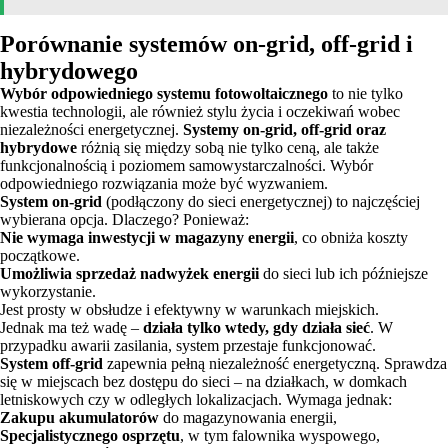
Porównanie systemów on-grid, off-grid i
hybrydowego
Wybór odpowiedniego systemu fotowoltaicznego
to nie tylko
kwestia technologii, ale również stylu życia i oczekiwań wobec
niezależności energetycznej.
Systemy on-grid, off-grid oraz
hybrydowe
różnią się między sobą nie tylko ceną, ale także
funkcjonalnością i poziomem samowystarczalności. Wybór
odpowiedniego rozwiązania może być wyzwaniem.
System on-grid
(podłączony do sieci energetycznej) to najczęściej
wybierana opcja. Dlaczego? Ponieważ:
Nie wymaga inwestycji w magazyny energii
, co obniża koszty
początkowe.
Umożliwia sprzedaż nadwyżek energii
do sieci lub ich późniejsze
wykorzystanie.
Jest prosty w obsłudze i efektywny w warunkach miejskich.
Jednak ma też wadę –
działa tylko wtedy, gdy działa sieć
. W
przypadku awarii zasilania, system przestaje funkcjonować.
System off-grid
zapewnia pełną niezależność energetyczną. Sprawdza
się w miejscach bez dostępu do sieci – na działkach, w domkach
letniskowych czy w odległych lokalizacjach. Wymaga jednak:
Zakupu akumulatorów
do magazynowania energii,
Specjalistycznego osprzętu
, w tym falownika wyspowego,