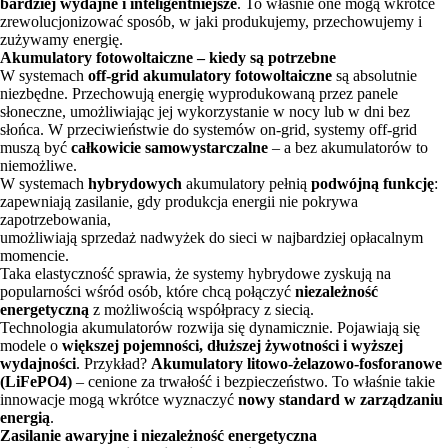
bardziej wydajne i inteligentniejsze
. To właśnie one mogą wkrótce
zrewolucjonizować sposób, w jaki produkujemy, przechowujemy i
zużywamy energię.
Akumulatory fotowoltaiczne – kiedy są potrzebne
W systemach
off-grid
akumulatory fotowoltaiczne
są absolutnie
niezbędne. Przechowują energię wyprodukowaną przez panele
słoneczne, umożliwiając jej wykorzystanie w nocy lub w dni bez
słońca. W przeciwieństwie do systemów on-grid, systemy off-grid
muszą być
całkowicie samowystarczalne
– a bez akumulatorów to
niemożliwe.
W systemach
hybrydowych
akumulatory pełnią
podwójną funkcję
:
zapewniają zasilanie, gdy produkcja energii nie pokrywa
zapotrzebowania,
umożliwiają sprzedaż nadwyżek do sieci w najbardziej opłacalnym
momencie.
Taka elastyczność sprawia, że systemy hybrydowe zyskują na
popularności wśród osób, które chcą połączyć
niezależność
energetyczną
z możliwością współpracy z siecią.
Technologia akumulatorów rozwija się dynamicznie. Pojawiają się
modele o
większej pojemności, dłuższej żywotności i wyższej
wydajności
. Przykład?
Akumulatory litowo-żelazowo-fosforanowe
(LiFePO4)
– cenione za trwałość i bezpieczeństwo. To właśnie takie
innowacje mogą wkrótce wyznaczyć
nowy standard w zarządzaniu
energią
.
Zasilanie awaryjne i niezależność energetyczna