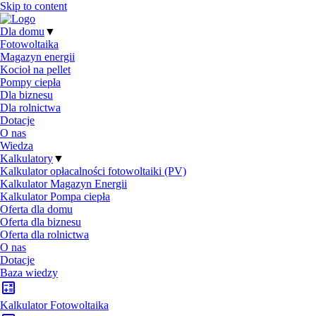
Skip to content
Dla domu
▼
Fotowoltaika
Magazyn energii
Kocioł na pellet
Pompy ciepła
Dla biznesu
Dla rolnictwa
Dotacje
O nas
Wiedza
Kalkulatory
▼
Kalkulator opłacalności fotowoltaiki (PV)
Kalkulator Magazyn Energii
Kalkulator Pompa ciepła
Oferta dla domu
Oferta dla biznesu
Oferta dla rolnictwa
O nas
Dotacje
Baza wiedzy
Kalkulator Fotowoltaika