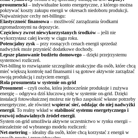
prosumencki
– indywidualne konto energetyczne, z którego można
pokrywać koszty zakupu energii w okresach niedoboru produkcji.
Najważniejsze cechy net-billingu:
Elastyczność finansowa
– możliwość zarządzania środkami
zgromadzonymi na depozycie.
Częściowy zwrot niewykorzystanych środków
– jeśli nie
wykorzystasz całej kwoty w ciągu roku.
Potencjalny zysk
– przy rosnących cenach energii sprzedaż
nadwyżek może przynieść dodatkowe dochody.
Lepsze planowanie budżetu domowego
– dzięki przejrzystemu
systemowi rozliczeń.
Net-billing to rozwiązanie szczególnie atrakcyjne dla osób, które chcą
mieć większą kontrolę nad finansami i są gotowe aktywnie zarządzać
swoją produkcją i zużyciem energii.
Rola prosumenta w systemie on-grid
Prosument
– czyli osoba, która jednocześnie produkuje i zużywa
energię – odgrywa dziś kluczową rolę w systemie on-grid. Dzięki
instalacji fotowoltaicznej możesz nie tylko zaspokoić własne potrzeby
energetyczne, ale również
wspierać sieć, oddając do niej nadwyżki
energii
. To realny wkład w
stabilność systemu energetycznego i
rozwój odnawialnych źródeł energii
.
System on-grid umożliwia aktywne uczestnictwo w rynku energii –
niezależnie od wybranego modelu rozliczeń:
Net-metering
– idealny dla osób, które chcą korzystać z energii w
sposób prosty i przewidywalny.