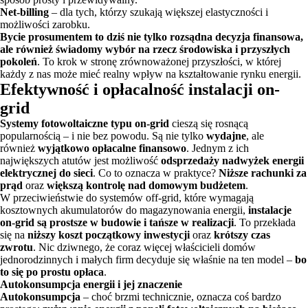
Net-billing
– dla tych, którzy szukają większej elastyczności i
możliwości zarobku.
Bycie prosumentem to dziś nie tylko rozsądna decyzja finansowa,
ale również świadomy wybór na rzecz środowiska i przyszłych
pokoleń
. To krok w stronę zrównoważonej przyszłości, w której
każdy z nas może mieć realny wpływ na kształtowanie rynku energii.
Efektywność i opłacalność instalacji on-
grid
Systemy fotowoltaiczne typu on-grid
cieszą się rosnącą
popularnością – i nie bez powodu. Są nie tylko
wydajne
, ale
również
wyjątkowo opłacalne finansowo
. Jednym z ich
największych atutów jest możliwość
odsprzedaży nadwyżek energii
elektrycznej do sieci
. Co to oznacza w praktyce?
Niższe rachunki za
prąd
oraz
większą kontrolę nad domowym budżetem
.
W przeciwieństwie do systemów off-grid, które wymagają
kosztownych akumulatorów do magazynowania energii,
instalacje
on-grid są prostsze w budowie i tańsze w realizacji
. To przekłada
się na
niższy koszt początkowy inwestycji
oraz
krótszy czas
zwrotu
. Nic dziwnego, że coraz więcej właścicieli domów
jednorodzinnych i małych firm decyduje się właśnie na ten model –
bo
to się po prostu opłaca
.
Autokonsumpcja energii i jej znaczenie
Autokonsumpcja
– choć brzmi technicznie, oznacza coś bardzo