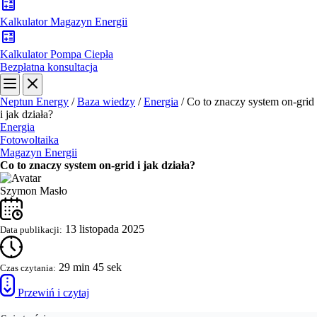
Kalkulator Magazyn Energii
Kalkulator Pompa Ciepła
Bezpłatna konsultacja
Neptun Energy
/
Baza wiedzy
/
Energia
/
Co to znaczy system on-grid
i jak działa?
Energia
Fotowoltaika
Magazyn Energii
Co to znaczy system on-grid i jak działa?
Szymon Masło
13 listopada 2025
Data publikacji:
29 min 45 sek
Czas czytania:
Przewiń i czytaj