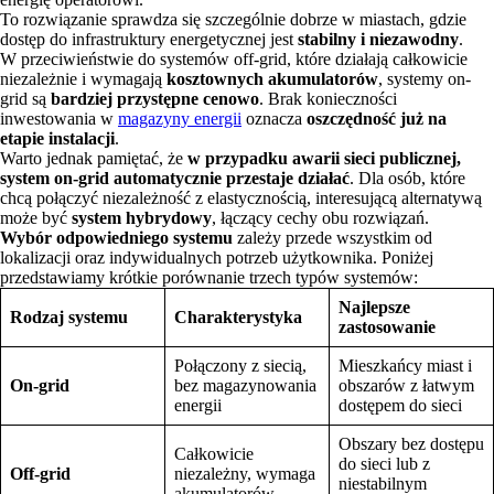
To rozwiązanie sprawdza się szczególnie dobrze w miastach, gdzie
dostęp do infrastruktury energetycznej jest
stabilny i niezawodny
.
W przeciwieństwie do systemów off-grid, które działają całkowicie
niezależnie i wymagają
kosztownych akumulatorów
, systemy on-
grid są
bardziej przystępne cenowo
. Brak konieczności
inwestowania w
magazyny energii
oznacza
oszczędność już na
etapie instalacji
.
Warto jednak pamiętać, że
w przypadku awarii sieci publicznej,
system on-grid automatycznie przestaje działać
. Dla osób, które
chcą połączyć niezależność z elastycznością, interesującą alternatywą
może być
system hybrydowy
, łączący cechy obu rozwiązań.
Wybór odpowiedniego systemu
zależy przede wszystkim od
lokalizacji oraz indywidualnych potrzeb użytkownika. Poniżej
przedstawiamy krótkie porównanie trzech typów systemów:
Najlepsze
Rodzaj systemu
Charakterystyka
zastosowanie
Połączony z siecią,
Mieszkańcy miast i
On-grid
bez magazynowania
obszarów z łatwym
energii
dostępem do sieci
Obszary bez dostępu
Całkowicie
do sieci lub z
Off-grid
niezależny, wymaga
niestabilnym
akumulatorów