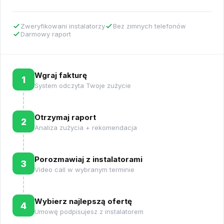
Zweryfikowani instalatorzy
Bez zimnych telefonów
Darmowy raport
Wgraj fakturę
1
System odczyta Twoje zużycie
Otrzymaj raport
2
Analiza zużycia + rekomendacja
Porozmawiaj z instalatorami
3
Video call w wybranym terminie
Wybierz najlepszą ofertę
4
Umowę podpisujesz z instalatorem