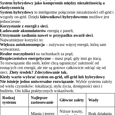
System hybrydowy jako kompromis między niezależnością a
elastycznością
System hybrydowy
to inteligentne połączenie niezależności off-grid i
wygody on-grid. Dzięki
falownikowi hybrydowemu
możliwe jest
jednoczesne:
Korzystanie z energii z sieci
,
Ładowanie akumulatorów
energią z paneli,
Utrzymanie zasilania nawet w przypadku awarii sieci
.
Najważniejsze korzyści to:
Większa autokonsumpcja
– zużywasz więcej energii, którą sam
wytwarzasz,
Realne oszczędności
na rachunkach za prąd,
Bezpieczeństwo energetyczne
– masz prąd, gdy inni go tracą.
To rozwiązanie dla osób, które chcą ograniczyć zależność od
rosnących cen energii, ale nie są gotowe całkowicie odciąć się od
sieci.
Złoty środek? Zdecydowanie tak.
Kiedy warto wybrać system on-grid, off-grid lub hybrydowy
Nie istnieje jedno uniwersalne rozwiązanie
. Wybór systemu zależy
od wielu czynników: lokalizacji, stylu życia, dostępności sieci i
budżetu. Oto kilka praktycznych wskazówek:
Rodzaj
Najlepsze
Główne zalety
Wady
systemu
zastosowanie
Niższe koszty,
Miasta i tereny
Brak działania