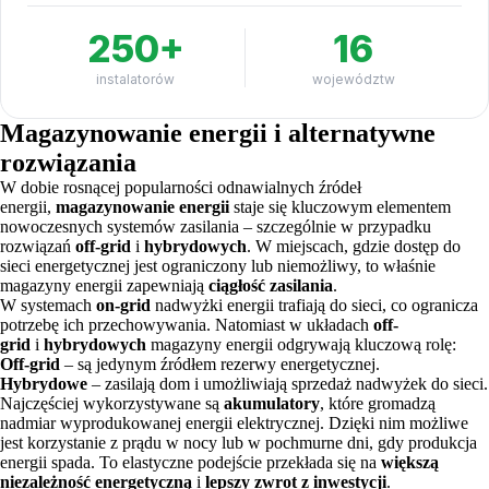
250+
16
instalatorów
województw
Magazynowanie energii i alternatywne
rozwiązania
W dobie rosnącej popularności odnawialnych źródeł
energii,
magazynowanie energii
staje się kluczowym elementem
nowoczesnych systemów zasilania – szczególnie w przypadku
rozwiązań
off-grid
i
hybrydowych
. W miejscach, gdzie dostęp do
sieci energetycznej jest ograniczony lub niemożliwy, to właśnie
magazyny energii zapewniają
ciągłość zasilania
.
W systemach
on-grid
nadwyżki energii trafiają do sieci, co ogranicza
potrzebę ich przechowywania. Natomiast w układach
off-
grid
i
hybrydowych
magazyny energii odgrywają kluczową rolę:
Off-grid
– są jedynym źródłem rezerwy energetycznej.
Hybrydowe
– zasilają dom i umożliwiają sprzedaż nadwyżek do sieci.
Najczęściej wykorzystywane są
akumulatory
, które gromadzą
nadmiar wyprodukowanej energii elektrycznej. Dzięki nim możliwe
jest korzystanie z prądu w nocy lub w pochmurne dni, gdy produkcja
energii spada. To elastyczne podejście przekłada się na
większą
niezależność energetyczną
i
lepszy zwrot z inwestycji
.