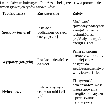
i warunków technicznych. Poniższa tabela przedstawia porównanie
trzech głównych typów falowników:
Typ falownika
Zastosowanie
Zalety
Możliwość
sprzedaży nadwyżek
Instalacje
energiiObniżenie
Sieciowy (on-grid)
podłączone do sieci
rachunków za
energetycznej
prądStały dostęp do
energii z sieci
Pełna autonomia
energetycznaIdealny
Instalacje niezależne
do miejsc bez
Wyspowy (off-grid)
od sieci
dostępu do
sieciBezpieczeństwo
w razie awarii sieci
Elastyczność
działaniaMożliwość
Instalacje łączące
magazynowania
Hybrydowy
cechy on-grid i off-
energiiAutomatyczn
grid
e przełączanie
trybów pracy