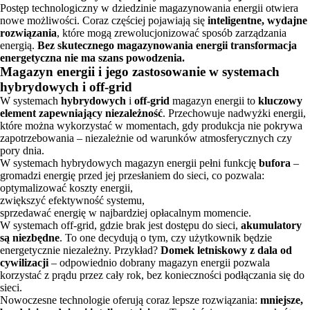
Postęp technologiczny w dziedzinie magazynowania energii otwiera
nowe możliwości. Coraz częściej pojawiają się
inteligentne, wydajne
rozwiązania
, które mogą zrewolucjonizować sposób zarządzania
energią.
Bez skutecznego magazynowania energii transformacja
energetyczna nie ma szans powodzenia.
Magazyn energii i jego zastosowanie w systemach
hybrydowych i off-grid
W systemach
hybrydowych
i
off-grid
magazyn energii to
kluczowy
element zapewniający niezależność
. Przechowuje nadwyżki energii,
które można wykorzystać w momentach, gdy produkcja nie pokrywa
zapotrzebowania – niezależnie od warunków atmosferycznych czy
pory dnia.
W systemach hybrydowych magazyn energii pełni funkcję
bufora
–
gromadzi energię przed jej przesłaniem do sieci, co pozwala:
optymalizować koszty energii,
zwiększyć efektywność systemu,
sprzedawać energię w najbardziej opłacalnym momencie.
W systemach off-grid, gdzie brak jest dostępu do sieci,
akumulatory
są niezbędne
. To one decydują o tym, czy użytkownik będzie
energetycznie niezależny. Przykład?
Domek letniskowy z dala od
cywilizacji
– odpowiednio dobrany magazyn energii pozwala
korzystać z prądu przez cały rok, bez konieczności podłączania się do
sieci.
Nowoczesne technologie oferują coraz lepsze rozwiązania:
mniejsze,