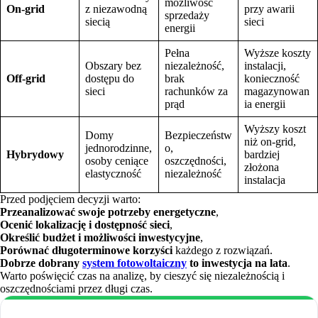
możliwość
On-grid
z niezawodną
przy awarii
sprzedaży
siecią
sieci
energii
Pełna
Wyższe koszty
Obszary bez
niezależność,
instalacji,
Off-grid
dostępu do
brak
konieczność
sieci
rachunków za
magazynowan
prąd
ia energii
Wyższy koszt
Domy
Bezpieczeństw
niż on-grid,
jednorodzinne,
o,
Hybrydowy
bardziej
osoby ceniące
oszczędności,
złożona
elastyczność
niezależność
instalacja
Przed podjęciem decyzji warto:
Przeanalizować swoje potrzeby energetyczne
,
Ocenić lokalizację i dostępność sieci
,
Określić budżet i możliwości inwestycyjne
,
Porównać długoterminowe korzyści
każdego z rozwiązań.
Dobrze dobrany
system fotowoltaiczny
to inwestycja na lata
.
Warto poświęcić czas na analizę, by cieszyć się niezależnością i
oszczędnościami przez długi czas.