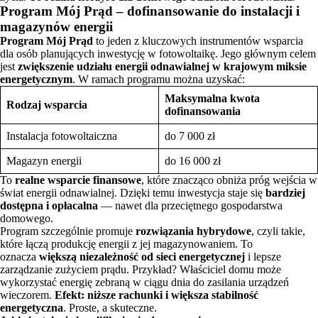
Program Mój Prąd – dofinansowanie do instalacji i
magazynów energii
Program Mój Prąd
to jeden z kluczowych instrumentów wsparcia
dla osób planujących inwestycję w fotowoltaikę. Jego głównym celem
jest
zwiększenie udziału energii odnawialnej w krajowym miksie
energetycznym
. W ramach programu można uzyskać:
Maksymalna kwota
Rodzaj wsparcia
dofinansowania
Instalacja fotowoltaiczna
do 7 000 zł
Magazyn energii
do 16 000 zł
To
realne wsparcie finansowe
, które znacząco obniża próg wejścia w
świat energii odnawialnej. Dzięki temu inwestycja staje się
bardziej
dostępna i opłacalna
— nawet dla przeciętnego gospodarstwa
domowego.
Program szczególnie promuje
rozwiązania hybrydowe
, czyli takie,
które łączą produkcję energii z jej magazynowaniem. To
oznacza
większą niezależność od sieci energetycznej
i lepsze
zarządzanie zużyciem prądu. Przykład? Właściciel domu może
wykorzystać energię zebraną w ciągu dnia do zasilania urządzeń
wieczorem.
Efekt: niższe rachunki i większa stabilność
energetyczna
. Proste, a skuteczne.