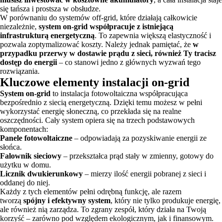
się tańsza i prostsza w obsłudze.
W porównaniu do systemów off-grid, które działają całkowicie
niezależnie,
system on-grid współpracuje z istniejącą
infrastrukturą energetyczną
. To zapewnia większą elastyczność i
pozwala zoptymalizować koszty. Należy jednak pamiętać, że
w
przypadku przerwy w dostawie prądu z sieci, również Ty tracisz
dostęp do energii
– co stanowi jedno z głównych wyzwań tego
rozwiązania.
Kluczowe elementy instalacji on-grid
System on-grid
to instalacja fotowoltaiczna współpracująca
bezpośrednio z siecią energetyczną. Dzięki temu możesz w pełni
wykorzystać energię słoneczną, co przekłada się na realne
oszczędności. Cały system opiera się na trzech podstawowych
komponentach:
Panele fotowoltaiczne
– odpowiadają za pozyskiwanie energii ze
słońca.
Falownik sieciowy
– przekształca prąd stały w zmienny, gotowy do
użytku w domu.
Licznik dwukierunkowy
– mierzy ilość energii pobranej z sieci i
oddanej do niej.
Każdy z tych elementów pełni odrębną funkcję, ale razem
tworzą
spójny i efektywny system
, który nie tylko produkuje energię,
ale również nią zarządza. To zgrany zespół, który działa na Twoją
korzyść – zarówno pod względem ekologicznym, jak i finansowym.