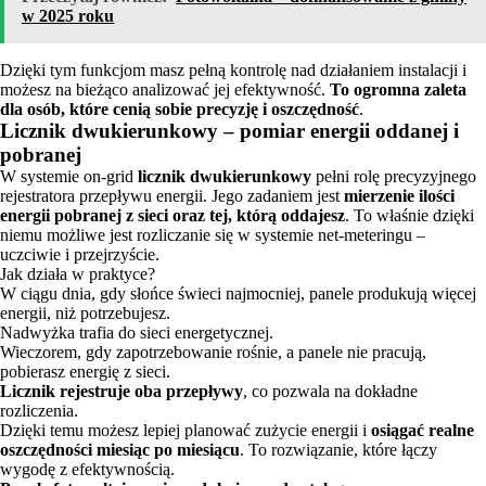
w 2025 roku
Dzięki tym funkcjom masz pełną kontrolę nad działaniem instalacji i
możesz na bieżąco analizować jej efektywność.
To ogromna zaleta
dla osób, które cenią sobie precyzję i oszczędność
.
Licznik dwukierunkowy – pomiar energii oddanej i
pobranej
W systemie on-grid
licznik dwukierunkowy
pełni rolę precyzyjnego
rejestratora przepływu energii. Jego zadaniem jest
mierzenie ilości
energii pobranej z sieci oraz tej, którą oddajesz
. To właśnie dzięki
niemu możliwe jest rozliczanie się w systemie net-meteringu –
uczciwie i przejrzyście.
Jak działa w praktyce?
W ciągu dnia, gdy słońce świeci najmocniej, panele produkują więcej
energii, niż potrzebujesz.
Nadwyżka trafia do sieci energetycznej.
Wieczorem, gdy zapotrzebowanie rośnie, a panele nie pracują,
pobierasz energię z sieci.
Licznik rejestruje oba przepływy
, co pozwala na dokładne
rozliczenia.
Dzięki temu możesz lepiej planować zużycie energii i
osiągać realne
oszczędności miesiąc po miesiącu
. To rozwiązanie, które łączy
wygodę z efektywnością.