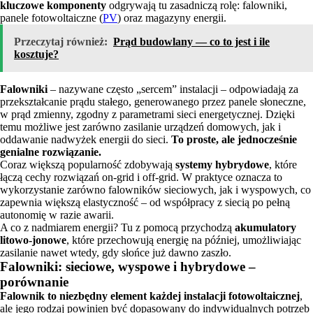
kluczowe komponenty
odgrywają tu zasadniczą rolę: falowniki,
panele fotowoltaiczne (
PV
) oraz magazyny energii.
Przeczytaj również:
Prąd budowlany — co to jest i ile
kosztuje?
Falowniki
– nazywane często „sercem” instalacji – odpowiadają za
przekształcanie prądu stałego, generowanego przez panele słoneczne,
w prąd zmienny, zgodny z parametrami sieci energetycznej. Dzięki
temu możliwe jest zarówno zasilanie urządzeń domowych, jak i
oddawanie nadwyżek energii do sieci.
To proste, ale jednocześnie
genialne rozwiązanie.
Coraz większą popularność zdobywają
systemy hybrydowe
, które
łączą cechy rozwiązań on-grid i off-grid. W praktyce oznacza to
wykorzystanie zarówno falowników sieciowych, jak i wyspowych, co
zapewnia większą elastyczność – od współpracy z siecią po pełną
autonomię w razie awarii.
A co z nadmiarem energii? Tu z pomocą przychodzą
akumulatory
litowo-jonowe
, które przechowują energię na później, umożliwiając
zasilanie nawet wtedy, gdy słońce już dawno zaszło.
Falowniki: sieciowe, wyspowe i hybrydowe –
porównanie
Falownik to niezbędny element każdej instalacji fotowoltaicznej
,
ale jego rodzaj powinien być dopasowany do indywidualnych potrzeb