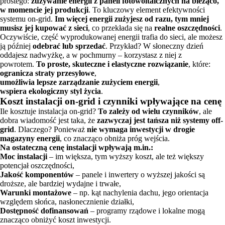
prostego:
zużywanie energii z paneli fotowoltaicznych na bieżąco,
w momencie jej produkcji
. To kluczowy element efektywności
systemu on-grid.
Im więcej energii zużyjesz od razu, tym mniej
musisz jej kupować z sieci
, co przekłada się na
realne oszczędności
.
Oczywiście, część wyprodukowanej energii trafia do sieci, ale możesz
ją później
odebrać lub sprzedać
. Przykład? W słoneczny dzień
oddajesz nadwyżkę, a w pochmurny – korzystasz z niej z
powrotem.
To proste, skuteczne i elastyczne rozwiązanie
, które:
ogranicza straty przesyłowe
,
umożliwia lepsze zarządzanie zużyciem energii
,
wspiera ekologiczny styl życia
.
Koszt instalacji on-grid i czynniki wpływające na cenę
Ile kosztuje instalacja on-grid?
To zależy od wielu czynników
, ale
dobra wiadomość jest taka, że
zazwyczaj jest tańsza niż systemy off-
grid
. Dlaczego? Ponieważ
nie wymaga inwestycji w drogie
magazyny energii
, co znacząco obniża próg wejścia.
Na ostateczną cenę instalacji wpływają m.in.:
Moc instalacji
– im większa, tym wyższy koszt, ale też większy
potencjał oszczędności,
Jakość komponentów
– panele i inwertery o wyższej jakości są
droższe, ale bardziej wydajne i trwałe,
Warunki montażowe
– np. kąt nachylenia dachu, jego orientacja
względem słońca, nasłonecznienie działki,
Dostępność dofinansowań
– programy rządowe i lokalne mogą
znacząco obniżyć koszt inwestycji.