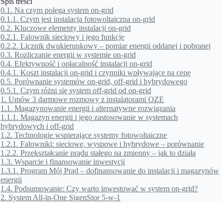
Spis treści
0.1.
Na czym polega system on-grid
0.1.1.
Czym jest instalacja fotowoltaiczna on-grid
0.2.
Kluczowe elementy instalacji on-grid
0.2.1.
Falownik sieciowy i jego funkcje
0.2.2.
Licznik dwukierunkowy – pomiar energii oddanej i pobranej
0.3.
Rozliczanie energii w systemie on-grid
0.4.
Efektywność i opłacalność instalacji on-grid
0.4.1.
Koszt instalacji on-grid i czynniki wpływające na cenę
0.5.
Porównanie systemów on-grid, off-grid i hybrydowego
0.5.1.
Czym różni się system off-grid od on-grid
1.
Umów 3 darmowe rozmowy z instalatorami OZE
1.1.
Magazynowanie energii i alternatywne rozwiązania
1.1.1.
Magazyn energii i jego zastosowanie w systemach
hybrydowych i off-grid
1.2.
Technologie wspierające systemy fotowoltaiczne
1.2.1.
Falowniki: sieciowe, wyspowe i hybrydowe – porównanie
1.2.2.
Przekształcanie prądu stałego na zmienny – jak to działa
1.3.
Wsparcie i finansowanie inwestycji
1.3.1.
Program Mój Prąd – dofinansowanie do instalacji i magazynów
energii
1.4.
Podsumowanie: Czy warto inwestować w system on-grid?
2.
System All-in-One SigenStor 5-w-1