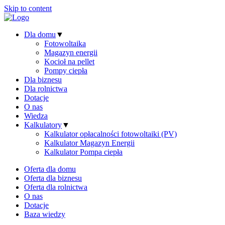
Skip to content
Dla domu
▼
Fotowoltaika
Magazyn energii
Kocioł na pellet
Pompy ciepła
Dla biznesu
Dla rolnictwa
Dotacje
O nas
Wiedza
Kalkulatory
▼
Kalkulator opłacalności fotowoltaiki (PV)
Kalkulator Magazyn Energii
Kalkulator Pompa ciepła
Oferta dla domu
Oferta dla biznesu
Oferta dla rolnictwa
O nas
Dotacje
Baza wiedzy