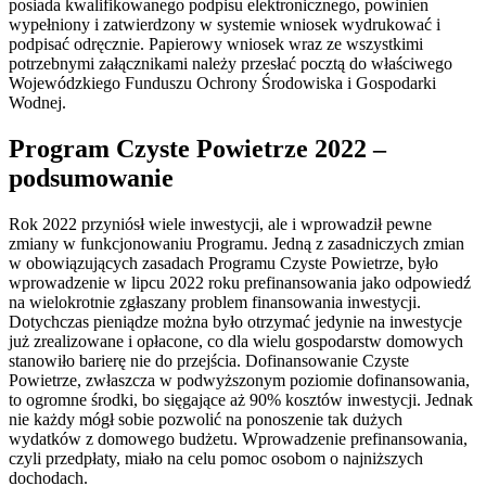
posiada kwalifikowanego podpisu elektronicznego, powinien
wypełniony i zatwierdzony w systemie wniosek wydrukować i
podpisać odręcznie. Papierowy wniosek wraz ze wszystkimi
potrzebnymi załącznikami należy przesłać pocztą do właściwego
Wojewódzkiego Funduszu Ochrony Środowiska i Gospodarki
Wodnej.
Program Czyste Powietrze 2022 –
podsumowanie
Rok 2022 przyniósł wiele inwestycji, ale i wprowadził pewne
zmiany w funkcjonowaniu Programu. Jedną z zasadniczych zmian
w obowiązujących zasadach Programu Czyste Powietrze, było
wprowadzenie w lipcu 2022 roku prefinansowania jako odpowiedź
na wielokrotnie zgłaszany problem finansowania inwestycji.
Dotychczas pieniądze można było otrzymać jedynie na inwestycje
już zrealizowane i opłacone, co dla wielu gospodarstw domowych
stanowiło barierę nie do przejścia. Dofinansowanie Czyste
Powietrze, zwłaszcza w podwyższonym poziomie dofinansowania,
to ogromne środki, bo sięgające aż 90% kosztów inwestycji. Jednak
nie każdy mógł sobie pozwolić na ponoszenie tak dużych
wydatków z domowego budżetu. Wprowadzenie prefinansowania,
czyli przedpłaty, miało na celu pomoc osobom o najniższych
dochodach.