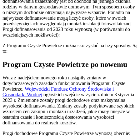
dofinansowania uzależniony jest od dochodu na jednego członka
rodziny w danym gospodarstwie domowym. Tym sposobem osoby
o niższym dochodzie otrzymają najwyższe wsparcie. Ponadto na
najwyższe dofinansowanie mogą liczyć osoby, które w swoich
przedsięwzięciach uwzględniają montaż instalacji fotowoltaicznej.
Progi dofinansowania od 2023 roku wynoszą (w porównaniu do
wcześniejszych możliwości):
Z Programu Czyste Powietrze można skorzystać na trzy sposoby. Są
to:
Program Czyste Powietrze po nowemu
Wraz z nadejściem nowego roku nastąpiły zmiany w
dotychczasowych zasadach funkcjonowania Programu Czyste
Powietrze.
Wojewódzki Fundusz Ochrony Środowiska i
Gospodarki Wodnej
ogłosił ich wejście w życie z dniem 3 stycznia
2023 r. Zmienione zostały progi dochodowe oraz maksymalna
wysokość dofinansowania. Zmiany zostały podyktowane szybkich
wzrostem cen zakupu i montażu urządzeń, jakie miały miejsce w
ostatnim czasie i koniecznością dostosowania wysokości
dofinansowania do realnych kosztów.
Progi dochodowe Programu Czyste Powietrze wynoszą obecnie: