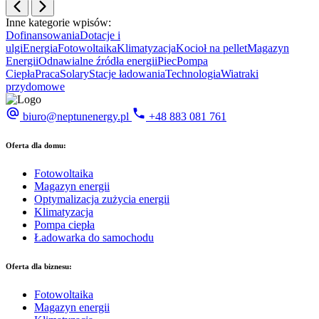
Inne kategorie wpisów:
Dofinansowania
Dotacje i
ulgi
Energia
Fotowoltaika
Klimatyzacja
Kocioł na pellet
Magazyn
Energii
Odnawialne źródła energii
Piec
Pompa
Ciepła
Praca
Solary
Stacje ładowania
Technologia
Wiatraki
przydomowe
biuro@neptunenergy.pl
+48
883 081 761
Oferta dla domu:
Fotowoltaika
Magazyn energii
Optymalizacja zużycia energii
Klimatyzacja
Pompa ciepła
Ładowarka do samochodu
Oferta dla biznesu:
Fotowoltaika
Magazyn energii