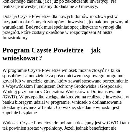
konkretnego zadania, jak i już po zakończeniu inwestycji. Na
realizacje inwestycji mamy dokładanie 30 miesięcy.
Dotacja Czyste Powietrze dla nowych domów możliwa jest w
przypadku określonych zakupów i inwestycji, jednak pod pewnymi
warunkami. Budynek musi spełniać specjalistyczne wymogi dla
przegród, które zostały określone w rozporządzeni Ministra
Infrastruktury.
Program Czyste Powietrze – jak
wnioskować?
W programie Czyste Powietrze wniosek można złożyć na kilka
sposobów: samodzielnie za pośrednictwem rządowego programu
gov.pl lub w urzędzie gminy, który zawarł stosowane porozumienie
z Wojewódzkim Funduszem Ochrony Środowiska i Gospodarki
Wodnej przy pomocy Generatora Wniosków o Dofinansowanie
(GWD). W przypadku zaciągania kredytu na realizację inwestycji w
banku biorącym udział w programie, wniosek o dofinansowanie
składamy również w banku. Co ważne, składanie wniosku jest
zupełnie bezpłatne.
Wniosek Czyste Powietrze do pobrania dostępny jest w GWD i tam
też powinien zostać wypełniony. Jeżeli jednak beneficjent nie