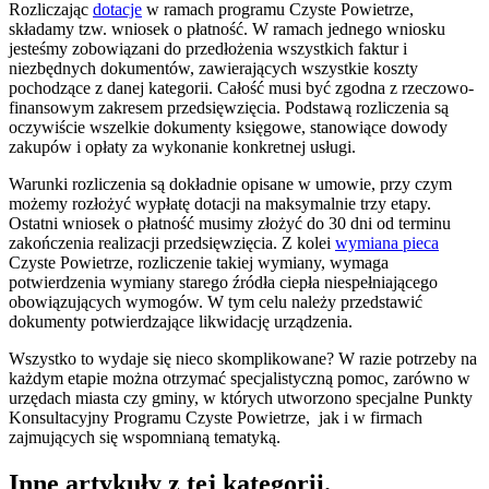
Rozliczając
dotacje
w ramach programu Czyste Powietrze,
składamy tzw. wniosek o płatność. W ramach jednego wniosku
jesteśmy zobowiązani do przedłożenia wszystkich faktur i
niezbędnych dokumentów, zawierających wszystkie koszty
pochodzące z danej kategorii. Całość musi być zgodna z rzeczowo-
finansowym zakresem przedsięwzięcia. Podstawą rozliczenia są
oczywiście wszelkie dokumenty księgowe, stanowiące dowody
zakupów i opłaty za wykonanie konkretnej usługi.
Warunki rozliczenia są dokładnie opisane w umowie, przy czym
możemy rozłożyć wypłatę dotacji na maksymalnie trzy etapy.
Ostatni wniosek o płatność musimy złożyć do 30 dni od terminu
zakończenia realizacji przedsięwzięcia. Z kolei
wymiana pieca
Czyste Powietrze, rozliczenie takiej wymiany, wymaga
potwierdzenia wymiany starego źródła ciepła niespełniającego
obowiązujących wymogów. W tym celu należy przedstawić
dokumenty potwierdzające likwidację urządzenia.
Wszystko to wydaje się nieco skomplikowane? W razie potrzeby na
każdym etapie można otrzymać specjalistyczną pomoc, zarówno w
urzędach miasta czy gminy, w których utworzono specjalne Punkty
Konsultacyjny Programu Czyste Powietrze, jak i w firmach
zajmujących się wspomnianą tematyką.
Inne artykuły
z tej kategorii
.