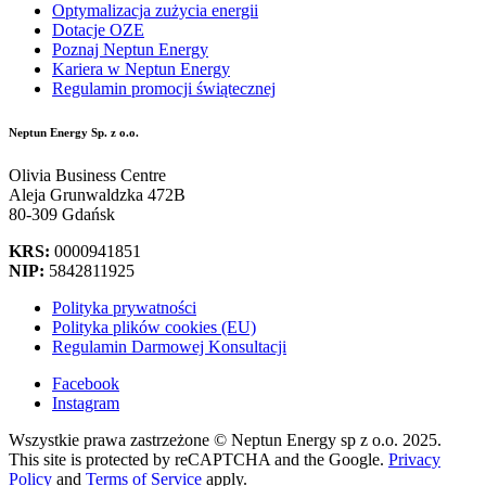
Optymalizacja zużycia energii
Dotacje OZE
Poznaj Neptun Energy
Kariera w Neptun Energy
Regulamin promocji świątecznej
Neptun Energy Sp. z o.o.
Olivia Business Centre
Aleja Grunwaldzka 472B
80-309 Gdańsk
KRS:
0000941851
NIP:
5842811925
Polityka prywatności
Polityka plików cookies (EU)
Regulamin Darmowej Konsultacji
Facebook
Instagram
Wszystkie prawa zastrzeżone © Neptun Energy sp z o.o. 2025.
This site is protected by reCAPTCHA and the Google.
Privacy
Policy
and
Terms of Service
apply.