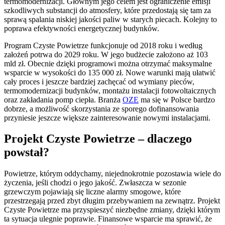
termomodernizacji. Głównym jego celem jest ograniczenie emisji
szkodliwych substancji do atmosfery, które przedostają się tam za
sprawą spalania niskiej jakości paliw w starych piecach. Kolejny to
poprawa efektywności energetycznej budynków.
Program Czyste Powietrze funkcjonuje od 2018 roku i według
założeń potrwa do 2029 roku. W jego budżecie założono aż 103
mld zł. Obecnie dzięki programowi można otrzymać maksymalne
wsparcie w wysokości do 135 000 zł. Nowe warunki mają ułatwić
cały proces i jeszcze bardziej zachęcać od wymiany pieców,
termomodernizacji budynków, montażu instalacji fotowoltaicznych
oraz zakładania pomp ciepła. Branża
OZE
ma się w Polsce bardzo
dobrze, a możliwość skorzystania ze sporego dofinansowania
przyniesie jeszcze większe zainteresowanie nowymi instalacjami.
Projekt Czyste Powietrze – dlaczego
powstał?
Powietrze, którym oddychamy, niejednokrotnie pozostawia wiele do
życzenia, jeśli chodzi o jego jakość. Zwłaszcza w sezonie
grzewczym pojawiają się liczne alarmy smogowe, które
przestrzegają przed zbyt długim przebywaniem na zewnątrz. Projekt
Czyste Powietrze ma przyspieszyć niezbędne zmiany, dzięki którym
ta sytuacja ulegnie poprawie. Finansowe wsparcie ma sprawić, że