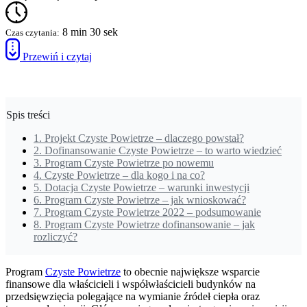
8 min 30 sek
Czas czytania:
Przewiń i czytaj
Spis treści
1.
Projekt Czyste Powietrze – dlaczego powstał?
2.
Dofinansowanie Czyste Powietrze – to warto wiedzieć
3.
Program Czyste Powietrze po nowemu
4.
Czyste Powietrze – dla kogo i na co?
5.
Dotacja Czyste Powietrze – warunki inwestycji
6.
Program Czyste Powietrze – jak wnioskować?
7.
Program Czyste Powietrze 2022 – podsumowanie
8.
Program Czyste Powietrze dofinansowanie – jak
rozliczyć?
Program
Czyste Powietrze
to obecnie największe wsparcie
finansowe dla właścicieli i współwłaścicieli budynków na
przedsięwzięcia polegające na wymianie źródeł ciepła oraz