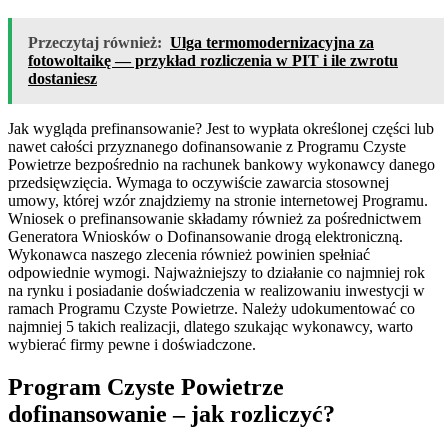
Przeczytaj również:
Ulga termomodernizacyjna za
fotowoltaikę — przykład rozliczenia w PIT i ile zwrotu
dostaniesz
Jak wygląda prefinansowanie? Jest to wypłata określonej części lub
nawet całości przyznanego dofinansowanie z Programu Czyste
Powietrze bezpośrednio na rachunek bankowy wykonawcy danego
przedsięwzięcia. Wymaga to oczywiście zawarcia stosownej
umowy, której wzór znajdziemy na stronie internetowej Programu.
Wniosek o prefinansowanie składamy również za pośrednictwem
Generatora Wniosków o Dofinansowanie drogą elektroniczną.
Wykonawca naszego zlecenia również powinien spełniać
odpowiednie wymogi. Najważniejszy to działanie co najmniej rok
na rynku i posiadanie doświadczenia w realizowaniu inwestycji w
ramach Programu Czyste Powietrze. Należy udokumentować co
najmniej 5 takich realizacji, dlatego szukając wykonawcy, warto
wybierać firmy pewne i doświadczone.
Program Czyste Powietrze
dofinansowanie – jak rozliczyć?