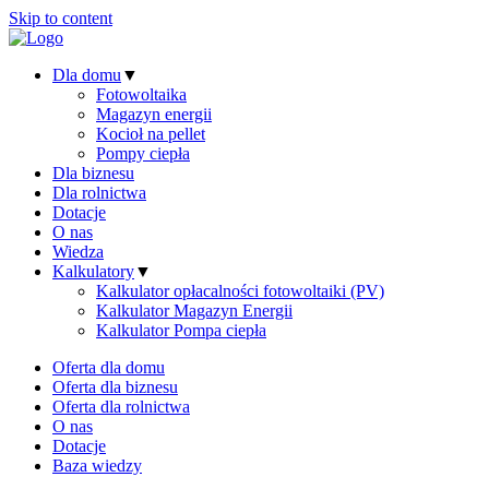
Skip to content
Dla domu
▼
Fotowoltaika
Magazyn energii
Kocioł na pellet
Pompy ciepła
Dla biznesu
Dla rolnictwa
Dotacje
O nas
Wiedza
Kalkulatory
▼
Kalkulator opłacalności fotowoltaiki (PV)
Kalkulator Magazyn Energii
Kalkulator Pompa ciepła
Oferta dla domu
Oferta dla biznesu
Oferta dla rolnictwa
O nas
Dotacje
Baza wiedzy