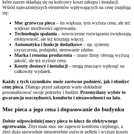
które razem składają się na końcowy koszt zakupu i instalacji.
Wśród najważniejszych elementów wpływających na cenę znajdują
się:
Moc grzewcza pieca
– im większa, tym wyższa cena, ale też
większe możliwości ogrzewania.
Technologia spalania
– nowoczesne rozwiązania zwiększają
efektywność, ale też kosztują więcej.
Automatyka i funkcje dodatkowe
– np. systemy
czyszczenia, podajniki, sterowanie zdalne.
Marka i renoma producenta
– znane firmy oferują wyższą
jakość, ale też wyższe ceny.
Koszty dostawy i instalacji
– mogą znacząco wpłynąć na
całkowity wydatek.
Każdy z tych czynników może zarówno podnieść, jak i obniżyć
cenę pieca
. Dlatego przed zakupem warto dokładnie
przeanalizować swoje potrzeby i budżet.
Przemyślany wybór to
gwarancja oszczędności, komfortu i niezawodności na lata
.
Moc pieca a jego cena i dopasowanie do budynku
Dobór odpowiedniej mocy pieca to klucz do efektywnego
ogrzewania
. Zbyt mała moc nie zapewni komfortu cieplnego, a
zbyt duża spowoduje niepotrzebne zużycie pelletu i wyższe koszty