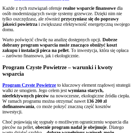
Każde z tych rozwiązań oferuje
realne wsparcie finansowe
dla
osób modernizujących swoje systemy grzewcze. Dzięki nim nie
tylko oszczędzasz, ale również
przyczyniasz się do poprawy
jakości powietrza
i zwiększasz efektywność energetyczną swojego
domu.
Warto poświęcić chwilę na analizę dostępnych opcji.
Dobrze
dobrany program wsparcia może znacząco obniżyć koszt
zakupu i instalacji pieca na pellet
. To inwestycja, która się opłaca
– zarówno finansowo, jak i ekologicznie.
Program Czyste Powietrze – warunki i kwoty
wsparcia
Program Czyste Powietrze
to kluczowy element rządowej strategii
walki ze smogiem. Jego celem jest
wymiana starych,
nieefektywnych pieców
na nowoczesne, ekologiczne źródła ciepła.
W ramach programu można otrzymać nawet
136 200 zł
dofinansowania
, co może pokryć znaczną część kosztów
inwestycji.
Choć pojawiają się sygnały o możliwym ograniczeniu wsparcia dla
pieców na pellet,
obecnie program nadal je obejmuje
. Dlatego
warto działać szybko –
dobrze wypełniony wniosek może