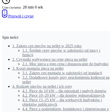
28 min 0 sek
Czas czytania:
Przewiń i czytaj
Spis treści
1.
Zakres cen pieców na pellet w 2025 roku
1.1.
Średnie ceny pieców w zależności od mocy i
funkcji
2.
Czynniki wpływające na cenę pieca na pellet
2.1.
Moc pieca a jego cena i dopasowanie do budynku
3.
Koszt montażu pieca na pellet
3.1.
Zakres cen montażu w zależności od instalacji
3.2.
Dodatkowe koszty przy uruchomieniu kotłowni na
pellet
4.
Rodzaje pieców na pellet i ich ceny
4.1.
Piece do 10 kW – dla mieszkań i małych domów
4.2.
Piece 10–20 kW – dla domów jednorodzinnych
4.3.
Piece 15–25 kW – dla większych budynków i
obiektów publicznych
4.4.
Piece z podajnikiem, kominkowe i zintegrowane z