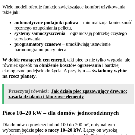
Wiele modeli oferuje funkcje zwiększające komfort użytkowania,
takie jak:
automatyczne podajniki paliwa
– minimalizują konieczność
ręcznego uzupełniania pelletu,
systemy samoczyszczenia
– ograniczają potrzebę częstego
serwisowania,
programatory czasowe
– umożliwiają ustawienie
harmonogramu pracy pieca.
W dobie rosnących cen energii
, taki piec to nie tylko wygoda, ale
również sposób na
obniżenie kosztów ogrzewania
i bardziej
ekologiczne podejście do życia. A przy tym —
świadomy wybór
na rzecz planety
.
Przeczytaj również:
Jak działa piec zgazowujący drewno:
zasada działania i kluczowe elementy
Piece 10–20 kW – dla domów jednorodzinnych
Dla domów o powierzchni od 100 do 200 m², optymalnym
wyborem będzie
piec o mocy 10–20 kW
. Łączy on wysoką