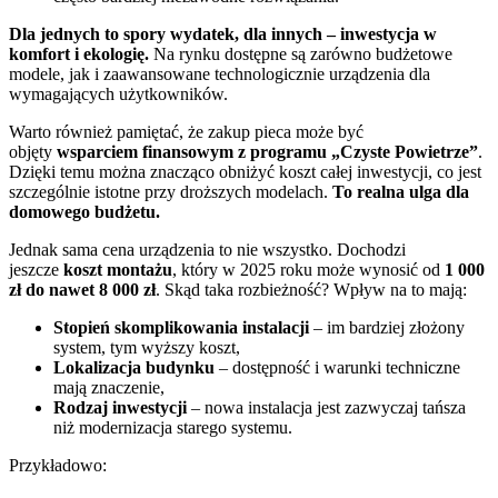
Dla jednych to spory wydatek, dla innych – inwestycja w
komfort i ekologię.
Na rynku dostępne są zarówno budżetowe
modele, jak i zaawansowane technologicznie urządzenia dla
wymagających użytkowników.
Warto również pamiętać, że zakup pieca może być
objęty
wsparciem finansowym z programu „Czyste Powietrze”
.
Dzięki temu można znacząco obniżyć koszt całej inwestycji, co jest
szczególnie istotne przy droższych modelach.
To realna ulga dla
domowego budżetu.
Jednak sama cena urządzenia to nie wszystko. Dochodzi
jeszcze
koszt montażu
, który w 2025 roku może wynosić od
1 000
zł do nawet 8 000 zł
. Skąd taka rozbieżność? Wpływ na to mają:
Stopień skomplikowania instalacji
– im bardziej złożony
system, tym wyższy koszt,
Lokalizacja budynku
– dostępność i warunki techniczne
mają znaczenie,
Rodzaj inwestycji
– nowa instalacja jest zazwyczaj tańsza
niż modernizacja starego systemu.
Przykładowo: