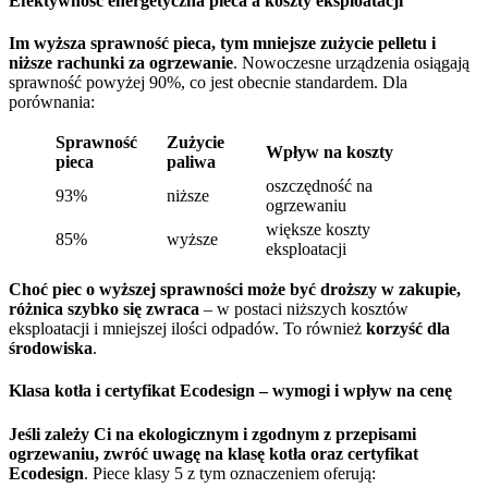
Efektywność energetyczna pieca a koszty eksploatacji
Im wyższa sprawność pieca, tym mniejsze zużycie pelletu i
niższe rachunki za ogrzewanie
. Nowoczesne urządzenia osiągają
sprawność powyżej 90%, co jest obecnie standardem. Dla
porównania:
Sprawność
Zużycie
Wpływ na koszty
pieca
paliwa
oszczędność na
93%
niższe
ogrzewaniu
większe koszty
85%
wyższe
eksploatacji
Choć piec o wyższej sprawności może być droższy w zakupie,
różnica szybko się zwraca
– w postaci niższych kosztów
eksploatacji i mniejszej ilości odpadów. To również
korzyść dla
środowiska
.
Klasa kotła i certyfikat Ecodesign – wymogi i wpływ na cenę
Jeśli zależy Ci na ekologicznym i zgodnym z przepisami
ogrzewaniu, zwróć uwagę na klasę kotła oraz certyfikat
Ecodesign
. Piece klasy 5 z tym oznaczeniem oferują: