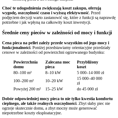
Choć te udogodnienia zwiększają koszt zakupu, oferują
wygodę, oszczędność czasu i wyższą efektywność
. Przed
podjęciem decyzji warto zastanowić się, które z funkcji są naprawdę
potrzebne i jak wpłyną na całkowity koszt inwestycji.
Średnie ceny pieców w zależności od mocy i funkcji
Cena pieca na pellet zależy przede wszystkim od jego mocy i
funkcjonalności
. Poniżej przedstawiamy orientacyjne przedziały
cenowe w zależności od powierzchni ogrzewanego budynku:
Powierzchnia
Zalecana moc
Przybliżony
domu
pieca
koszt
80–100 m²
8–10 kW
5 000–14 000 zł
15 000–40 000
100–200 m²
10–20 kW
zł
Powyżej 200 m²
15–25 kW
do 45 000 zł
Dobór odpowiedniej mocy pieca to nie tylko kwestia komfortu
cieplnego, ale także realnych oszczędności
. Zbyt słaby piec nie
ogrzeje skutecznie domu, a zbyt mocny może generować
niepotrzebne koszty eksploatacyjne.