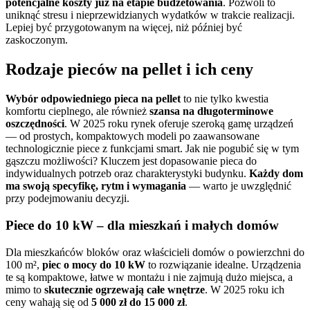
potencjalne koszty już na etapie budżetowania
. Pozwoli to
uniknąć stresu i nieprzewidzianych wydatków w trakcie realizacji.
Lepiej być przygotowanym na więcej, niż później być
zaskoczonym.
Rodzaje pieców na pellet i ich ceny
Wybór odpowiedniego pieca na pellet
to nie tylko kwestia
komfortu cieplnego, ale również
szansa na długoterminowe
oszczędności
. W 2025 roku rynek oferuje szeroką gamę urządzeń
— od prostych, kompaktowych modeli po zaawansowane
technologicznie piece z funkcjami smart. Jak nie pogubić się w tym
gąszczu możliwości? Kluczem jest dopasowanie pieca do
indywidualnych potrzeb oraz charakterystyki budynku.
Każdy dom
ma swoją specyfikę, rytm i wymagania
— warto je uwzględnić
przy podejmowaniu decyzji.
Piece do 10 kW – dla mieszkań i małych domów
Dla mieszkańców bloków oraz właścicieli domów o powierzchni do
100 m²,
piec o mocy do 10 kW
to rozwiązanie idealne. Urządzenia
te są kompaktowe, łatwe w montażu i nie zajmują dużo miejsca, a
mimo to
skutecznie ogrzewają całe wnętrze
. W 2025 roku ich
ceny wahają się od
5 000 zł do 15 000 zł
.