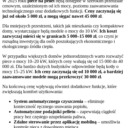
W 2025 roku
piece na pellet
będą dostępne w szerokim przedziale
cenowym, uzależnionym od ich mocy, poziomu zaawansowania
technologicznego oraz dodatkowych funkcji.
Ceny zaczynają się
już od około 5 000 zł, a mogą sięgać nawet 45 000 zł
.
Dla mniejszych przestrzeni, takich jak mieszkania czy kompaktowe
domy, wystarczające będą modele o mocy do 10 kW.
Ich koszt
zazwyczaj mieści się w granicach 5 000–15 000 zł
, co czyni je
rozsądną inwestycją dla osób poszukujących ekonomicznego i
ekologicznego źródła ciepła.
W przypadku większych domów jednorodzinnych warto rozważyć
piece o mocy 10–20 kW, których ceny wahają się od 15 000 do 40
000 zł. Dla bardzo dużych budynków odpowiednie będą kotły o
mocy 15–25 kW.
Ich ceny zaczynają się od 10 000 zł, a bardziej
zaawansowane modele mogą przekroczyć 30 000 zł
.
Na końcową cenę wpływają również dodatkowe funkcje, które
zwiększają komfort użytkowania:
System automatycznego czyszczenia
– eliminuje
konieczność ręcznego usuwania popiołu,
Automatyczne podajniki pelletu
– zapewniają ciągłość
pracy bez częstego uzupełniania paliwa,
Zdalne sterowanie przez aplikację mobilną
– umożliwia
kontrolę pieca z dowolnego miejsca.