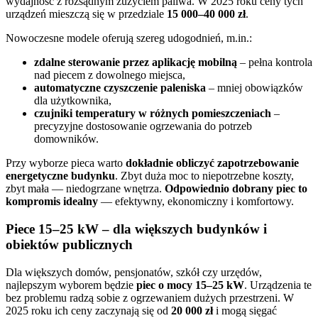
wydajność z rozsądnym zużyciem paliwa. W 2025 roku ceny tych
urządzeń mieszczą się w przedziale
15 000–40 000 zł
.
Nowoczesne modele oferują szereg udogodnień, m.in.:
zdalne sterowanie przez aplikację mobilną
– pełna kontrola
nad piecem z dowolnego miejsca,
automatyczne czyszczenie paleniska
– mniej obowiązków
dla użytkownika,
czujniki temperatury w różnych pomieszczeniach
–
precyzyjne dostosowanie ogrzewania do potrzeb
domowników.
Przy wyborze pieca warto
dokładnie obliczyć zapotrzebowanie
energetyczne budynku
. Zbyt duża moc to niepotrzebne koszty,
zbyt mała — niedogrzane wnętrza.
Odpowiednio dobrany piec to
kompromis idealny
— efektywny, ekonomiczny i komfortowy.
Piece 15–25 kW – dla większych budynków i
obiektów publicznych
Dla większych domów, pensjonatów, szkół czy urzędów,
najlepszym wyborem będzie
piec o mocy 15–25 kW
. Urządzenia te
bez problemu radzą sobie z ogrzewaniem dużych przestrzeni. W
2025 roku ich ceny zaczynają się od
20 000 zł
i mogą sięgać