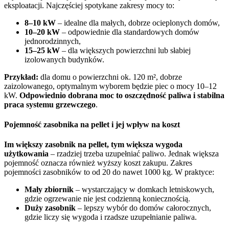
eksploatacji. Najczęściej spotykane zakresy mocy to:
8–10 kW
– idealne dla małych, dobrze ocieplonych domów,
10–20 kW
– odpowiednie dla standardowych domów
jednorodzinnych,
15–25 kW
– dla większych powierzchni lub słabiej
izolowanych budynków.
Przykład:
dla domu o powierzchni ok. 120 m², dobrze
zaizolowanego, optymalnym wyborem będzie piec o mocy 10–12
kW.
Odpowiednio dobrana moc to oszczędność paliwa i stabilna
praca systemu grzewczego
.
Pojemność zasobnika na pellet i jej wpływ na koszt
Im większy zasobnik na pellet, tym większa wygoda
użytkowania
– rzadziej trzeba uzupełniać paliwo. Jednak większa
pojemność oznacza również wyższy koszt zakupu. Zakres
pojemności zasobników to od 20 do nawet 1000 kg. W praktyce:
Mały zbiornik
– wystarczający w domkach letniskowych,
gdzie ogrzewanie nie jest codzienną koniecznością.
Duży zasobnik
– lepszy wybór do domów całorocznych,
gdzie liczy się wygoda i rzadsze uzupełnianie paliwa.