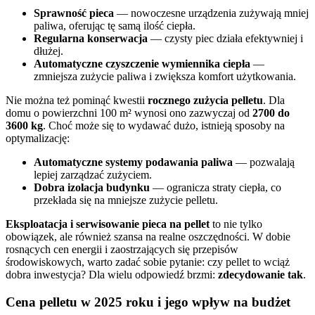
Sprawność pieca
— nowoczesne urządzenia zużywają mniej
paliwa, oferując tę samą ilość ciepła.
Regularna konserwacja
— czysty piec działa efektywniej i
dłużej.
Automatyczne czyszczenie wymiennika ciepła
—
zmniejsza zużycie paliwa i zwiększa komfort użytkowania.
Nie można też pominąć kwestii
rocznego zużycia pelletu
. Dla
domu o powierzchni 100 m² wynosi ono zazwyczaj od
2700 do
3600 kg
. Choć może się to wydawać dużo, istnieją sposoby na
optymalizację:
Automatyczne systemy podawania paliwa
— pozwalają
lepiej zarządzać zużyciem.
Dobra izolacja budynku
— ogranicza straty ciepła, co
przekłada się na mniejsze zużycie pelletu.
Eksploatacja i serwisowanie pieca na pellet
to nie tylko
obowiązek, ale również szansa na realne oszczędności. W dobie
rosnących cen energii i zaostrzających się przepisów
środowiskowych, warto zadać sobie pytanie: czy pellet to wciąż
dobra inwestycja? Dla wielu odpowiedź brzmi:
zdecydowanie tak
.
Cena pelletu w 2025 roku i jego wpływ na budżet