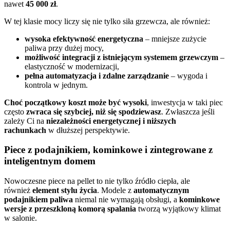
nawet
45 000 zł
.
W tej klasie mocy liczy się nie tylko siła grzewcza, ale również:
wysoka efektywność energetyczna
– mniejsze zużycie
paliwa przy dużej mocy,
możliwość integracji z istniejącym systemem grzewczym
–
elastyczność w modernizacji,
pełna automatyzacja i zdalne zarządzanie
– wygoda i
kontrola w jednym.
Choć początkowy koszt może być wysoki
, inwestycja w taki piec
często
zwraca się szybciej, niż się spodziewasz
. Zwłaszcza jeśli
zależy Ci na
niezależności energetycznej i niższych
rachunkach
w dłuższej perspektywie.
Piece z podajnikiem, kominkowe i zintegrowane z
inteligentnym domem
Nowoczesne piece na pellet to nie tylko źródło ciepła, ale
również
element stylu życia
. Modele z
automatycznym
podajnikiem paliwa
niemal nie wymagają obsługi, a
kominkowe
wersje z przeszkloną komorą spalania
tworzą wyjątkowy klimat
w salonie.