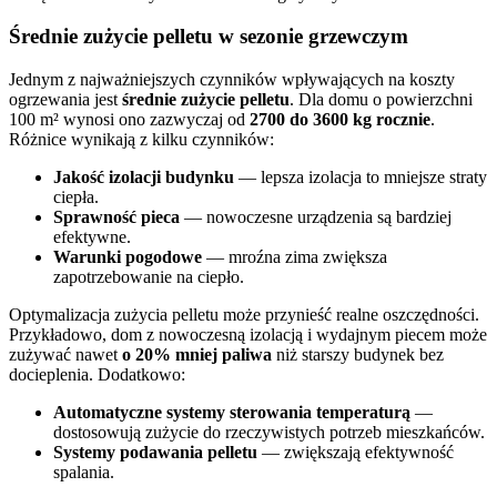
Średnie zużycie pelletu w sezonie grzewczym
Jednym z najważniejszych czynników wpływających na koszty
ogrzewania jest
średnie zużycie pelletu
. Dla domu o powierzchni
100 m² wynosi ono zazwyczaj od
2700 do 3600 kg rocznie
.
Różnice wynikają z kilku czynników:
Jakość izolacji budynku
— lepsza izolacja to mniejsze straty
ciepła.
Sprawność pieca
— nowoczesne urządzenia są bardziej
efektywne.
Warunki pogodowe
— mroźna zima zwiększa
zapotrzebowanie na ciepło.
Optymalizacja zużycia pelletu może przynieść realne oszczędności.
Przykładowo, dom z nowoczesną izolacją i wydajnym piecem może
zużywać nawet
o 20% mniej paliwa
niż starszy budynek bez
docieplenia. Dodatkowo:
Automatyczne systemy sterowania temperaturą
—
dostosowują zużycie do rzeczywistych potrzeb mieszkańców.
Systemy podawania pelletu
— zwiększają efektywność
spalania.