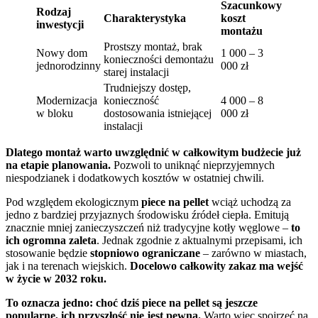
Szacunkowy
Rodzaj
Charakterystyka
koszt
inwestycji
montażu
Prostszy montaż, brak
Nowy dom
1 000 – 3
konieczności demontażu
jednorodzinny
000 zł
starej instalacji
Trudniejszy dostęp,
Modernizacja
konieczność
4 000 – 8
w bloku
dostosowania istniejącej
000 zł
instalacji
Dlatego montaż warto uwzględnić w całkowitym budżecie już
na etapie planowania.
Pozwoli to uniknąć nieprzyjemnych
niespodzianek i dodatkowych kosztów w ostatniej chwili.
Pod względem ekologicznym
piece na pellet
wciąż uchodzą za
jedno z bardziej przyjaznych środowisku źródeł ciepła. Emitują
znacznie mniej zanieczyszczeń niż tradycyjne kotły węglowe –
to
ich ogromna zaleta
. Jednak zgodnie z aktualnymi przepisami, ich
stosowanie będzie
stopniowo ograniczane
– zarówno w miastach,
jak i na terenach wiejskich.
Docelowo całkowity zakaz ma wejść
w życie w 2032 roku.
To oznacza jedno: choć dziś piece na pellet są jeszcze
popularne, ich przyszłość nie jest pewna.
Warto więc spojrzeć na