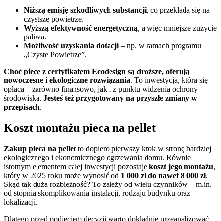
Niższą emisję szkodliwych substancji
, co przekłada się na
czystsze powietrze.
Wyższą efektywność energetyczną
, a więc mniejsze zużycie
paliwa.
Możliwość uzyskania dotacji
– np. w ramach programu
„Czyste Powietrze”.
Choć piece z certyfikatem Ecodesign są droższe, oferują
nowoczesne i ekologiczne rozwiązania
. To inwestycja, która się
opłaca – zarówno finansowo, jak i z punktu widzenia ochrony
środowiska.
Jesteś też przygotowany na przyszłe zmiany w
przepisach
.
Koszt montażu pieca na pellet
Zakup pieca na pellet
to dopiero pierwszy krok w stronę bardziej
ekologicznego i ekonomicznego ogrzewania domu. Równie
istotnym elementem całej inwestycji pozostaje
koszt jego montażu
,
który w 2025 roku może wynosić od
1 000 zł do nawet 8 000 zł
.
Skąd tak duża rozbieżność? To zależy od wielu czynników – m.in.
od stopnia skomplikowania instalacji, rodzaju budynku oraz
lokalizacji.
Dlatego przed podjęciem decyzji warto dokładnie przeanalizować