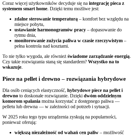
Coraz więcej użytkowników decyduje się na
integrację pieca z
systemem smart home
. Dzięki temu możliwe jest:
zdalne sterowanie temperaturą
– komfort bez względu na
miejsce pobytu,
ustawianie harmonogramów pracy
– dopasowanie do
rytmu dnia,
monitorowanie zużycia paliwa w czasie rzeczywistym
–
pełna kontrola nad kosztami.
To nie tylko wygoda, ale również
świadome zarządzanie energią
.
Czy takie rozwiązania staną się standardem?
Wszystko na to
wskazuje
.
Piece na pellet i drewno – rozwiązania hybrydowe
Dla osób ceniących elastyczność,
hybrydowe piece na pellet i
drewno
to doskonałe rozwiązanie. Dzięki
dwóm oddzielnym
komorom spalania
można korzystać z dostępnego paliwa —
pelletu lub drewna — w zależności od potrzeb i sytuacji.
W 2025 roku tego typu urządzenia zyskują na popularności,
ponieważ oferują:
większą niezależność od wahań cen paliw
– możliwość