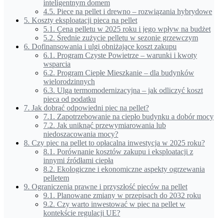
inteligentnym domem
4.5.
Piece na pellet i drewno – rozwiązania hybrydowe
5.
Koszty eksploatacji pieca na pellet
5.1.
Cena pelletu w 2025 roku i jego wpływ na budżet
5.2.
Średnie zużycie pelletu w sezonie grzewczym
6.
Dofinansowania i ulgi obniżające koszt zakupu
6.1.
Program Czyste Powietrze – warunki i kwoty
wsparcia
6.2.
Program Ciepłe Mieszkanie – dla budynków
wielorodzinnych
6.3.
Ulga termomodernizacyjna – jak odliczyć koszt
pieca od podatku
7.
Jak dobrać odpowiedni piec na pellet?
7.1.
Zapotrzebowanie na ciepło budynku a dobór mocy
7.2.
Jak uniknąć przewymiarowania lub
niedoszacowania mocy?
8.
Czy piec na pellet to opłacalna inwestycja w 2025 roku?
8.1.
Porównanie kosztów zakupu i eksploatacji z
innymi źródłami ciepła
8.2.
Ekologiczne i ekonomiczne aspekty ogrzewania
pelletem
9.
Ograniczenia prawne i przyszłość pieców na pellet
9.1.
Planowane zmiany w przepisach do 2032 roku
9.2.
Czy warto inwestować w piec na pellet w
kontekście regulacji UE?