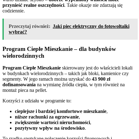
przynieść realne oszczędności
. Takie okazje nie zdarzają się
codziennie.
Przeczytaj również:
Jaki piec elektryczny do fotowoltaiki
wybrać?
Program Ciepłe Mieszkanie – dla budynków
wielorodzinnych
Program Ciepłe Mieszkanie
skierowany jest do właścicieli lokali
w budynkach wielorodzinnych – takich jak bloki, kamienice czy
segmenty. W jego ramach można uzyskać do
43 900 zł
dofinansowania
na wymianę źródła ciepła, w tym również na
montaż pieca na pellet.
Korzyści z udziału w programie to:
cieplejsze i bardziej komfortowe mieszkanie
,
niższe rachunki za ogrzewanie
,
zwiększenie wartości nieruchomości
,
pozytywny wpływ na środowisko
.
To rzadko spotykane połączenie korzyści finansowych i