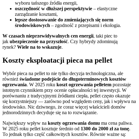
wyboru tańszego źródła energii,
oszczędność w dłuższej perspektywie
– elastyczne
zarządzanie kosztami,
lepsze dostosowanie do zmieniających się norm
środowiskowych
– zgodność z przepisami i ekologia.
W czasach nieprzewidywalnych cen energii
, taki piec to
jak
ubezpieczenie na przyszłość
. Czy hybrydy zdominują
rynek?
Wiele na to wskazuje
.
Koszty eksploatacji pieca na pellet
Wybór pieca na pellet to nie tylko decyzja technologiczna, ale
również
świadome podejście do długoterminowych kosztów
ogrzewania
. W 2025 roku
koszt ogrzewania pelletem
pozostaje
istotnym czynnikiem przy ocenie opłacalności tej inwestycji. W
porównaniu z tradycyjnymi źródłami ciepła, pellet często okazuje
się korzystniejszy — zarówno pod względem ceny, jak i wpływu na
środowisko. Nic dziwnego, że coraz więcej właścicieli domów
jednorodzinnych decyduje się na to rozwiązanie.
Największy wpływ na
koszty ogrzewania domu
ma cena paliwa.
W 2025 roku pellet kosztuje średnio od
1300 do 2000 zł za tonę
.
To jednak tylko część całkowitych kosztów. Równie ważne są: