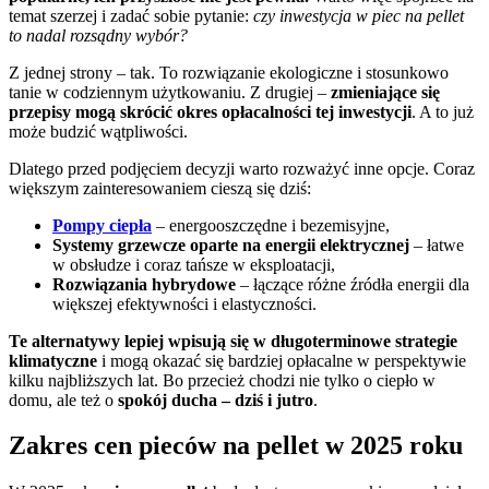
temat szerzej i zadać sobie pytanie:
czy inwestycja w piec na pellet
to nadal rozsądny wybór?
Z jednej strony – tak. To rozwiązanie ekologiczne i stosunkowo
tanie w codziennym użytkowaniu. Z drugiej –
zmieniające się
przepisy mogą skrócić okres opłacalności tej inwestycji
. A to już
może budzić wątpliwości.
Dlatego przed podjęciem decyzji warto rozważyć inne opcje. Coraz
większym zainteresowaniem cieszą się dziś:
Pompy ciepła
– energooszczędne i bezemisyjne,
Systemy grzewcze oparte na energii elektrycznej
– łatwe
w obsłudze i coraz tańsze w eksploatacji,
Rozwiązania hybrydowe
– łączące różne źródła energii dla
większej efektywności i elastyczności.
Te alternatywy lepiej wpisują się w długoterminowe strategie
klimatyczne
i mogą okazać się bardziej opłacalne w perspektywie
kilku najbliższych lat. Bo przecież chodzi nie tylko o ciepło w
domu, ale też o
spokój ducha – dziś i jutro
.
Zakres cen pieców na pellet w 2025 roku