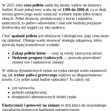
W 2025 roku
cena pelletu
nadal ma istotny wpływ na domowy
budżet. Koszt jednej tony waha się od
1300 do 2000 zł
, co w skali
sezonu grzewczego może oznaczać wydatek rzędu kilku tysięcy
złotych. Pellet drzewny, produkowany z trocin i odpadów
tartacznych, to paliwo odnawialne i znacznie bardziej przyjazne
środowisku niż węgiel czy olej opałowy.
Choć
spalanie pelletu
jest efektywne i ekologiczne, jego cena może
się zmieniać. Dlatego warto stosować strategię zakupową, która
pozwala lepiej kontrolować wydatki:
Zakup pelletu latem
— ceny są wtedy zazwyczaj niższe.
Śledzenie prognoz rynkowych
— pozwala przewidzieć
zmiany cen i zaplanować zakupy.
W obliczu dynamicznych zmian na rynku energii warto zastanowić
się, jak
wybór paliwa grzewczego
wpływa na długoterminowe
koszty. Czy pellet nadal będzie opłacalny? To zależy od:
cen surowców,
polityki energetycznej,
dostępności alternatywnych źródeł ciepła.
Elastyczność i gotowość na zmiany
to dziś klucz do racjonalnego
zarządzania domowym budżetem energetycznym.