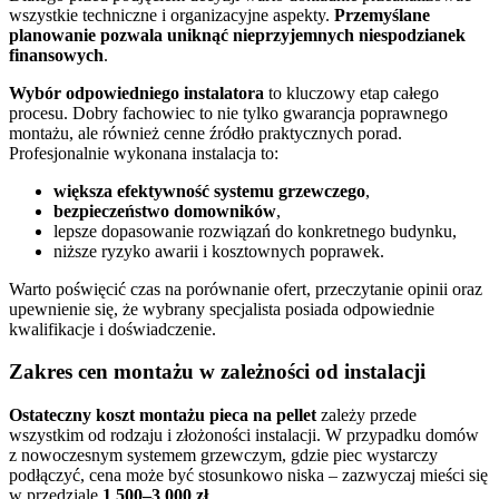
wszystkie techniczne i organizacyjne aspekty.
Przemyślane
planowanie pozwala uniknąć nieprzyjemnych niespodzianek
finansowych
.
Wybór odpowiedniego instalatora
to kluczowy etap całego
procesu. Dobry fachowiec to nie tylko gwarancja poprawnego
montażu, ale również cenne źródło praktycznych porad.
Profesjonalnie wykonana instalacja to:
większa efektywność systemu grzewczego
,
bezpieczeństwo domowników
,
lepsze dopasowanie rozwiązań do konkretnego budynku,
niższe ryzyko awarii i kosztownych poprawek.
Warto poświęcić czas na porównanie ofert, przeczytanie opinii oraz
upewnienie się, że wybrany specjalista posiada odpowiednie
kwalifikacje i doświadczenie.
Zakres cen montażu w zależności od instalacji
Ostateczny koszt montażu pieca na pellet
zależy przede
wszystkim od rodzaju i złożoności instalacji. W przypadku domów
z nowoczesnym systemem grzewczym, gdzie piec wystarczy
podłączyć, cena może być stosunkowo niska – zazwyczaj mieści się
w przedziale
1 500–3 000 zł
.