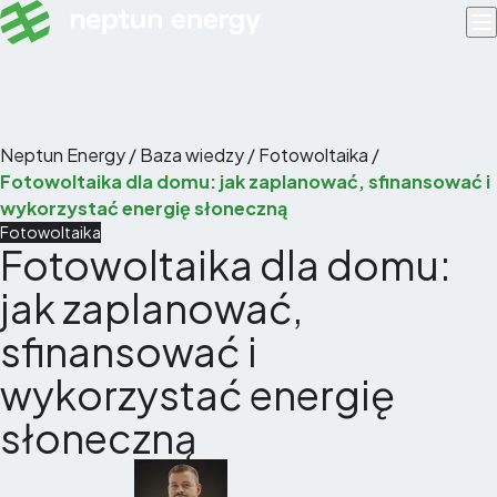
Skip to content
Neptun Energy
/
Baza wiedzy
/
Fotowoltaika
/
Fotowoltaika dla domu: jak zaplanować, sfinansować i
wykorzystać energię słoneczną
Fotowoltaika
Fotowoltaika dla domu:
jak zaplanować,
sfinansować i
wykorzystać energię
słoneczną