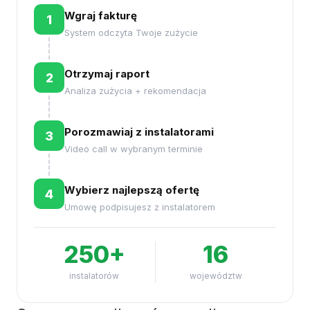
Wgraj fakturę
1
System odczyta Twoje zużycie
Otrzymaj raport
2
Analiza zużycia + rekomendacja
Porozmawiaj z instalatorami
3
Video call w wybranym terminie
Wybierz najlepszą ofertę
4
Umowę podpisujesz z instalatorem
250+
16
instalatorów
województw