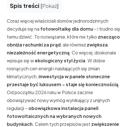
Spis treści
[
Pokaż
]
Coraz więcej właścicieli domów jednorodzinnych
decyduje się na
fotowoltaikę dla domu
– i trudno się
temu dziwić. To rozwiązanie, które nie tylko
znacząco
obniża rachunki za prąd
, ale również
zwiększa
niezależność energetyczną
. Co więcej, doskonale
wpisuje się w
ekologiczny styl życia
. W dobie
rosnących cen energii i nasilających się zmian
klimatycznych,
inwestycja w panele słoneczne
przestaje być luksusem – staje się koniecznością
.
Od początku 2026 roku w Polsce zacznie
obowiązywać nowy wymóg wynikający z unijnych
regulacji –
obowiązkowa instalacja paneli
fotowoltaicznych na wybranych nowych
budynkach
. Celem tych przepisów jest
zwiększenie