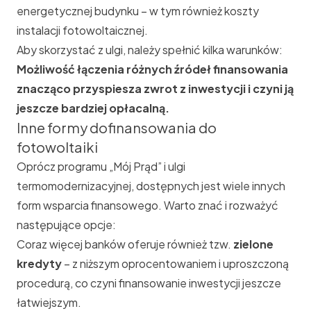
energetycznej budynku – w tym również koszty
instalacji fotowoltaicznej.
Aby skorzystać z ulgi, należy spełnić kilka warunków:
Możliwość łączenia różnych źródeł finansowania
znacząco przyspiesza zwrot z inwestycji i czyni ją
jeszcze bardziej opłacalną.
Inne formy dofinansowania do
fotowoltaiki
Oprócz programu „Mój Prąd” i ulgi
termomodernizacyjnej, dostępnych jest wiele innych
form wsparcia finansowego. Warto znać i rozważyć
następujące opcje:
Coraz więcej banków oferuje również tzw.
zielone
kredyty
– z niższym oprocentowaniem i uproszczoną
procedurą, co czyni finansowanie inwestycji jeszcze
łatwiejszym.