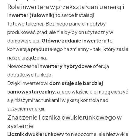
Rola inwertera w przekształcaniu energii
Inwerter (falownik)
to serce instalacji
fotowoltaicznej. Bez niego panele mogłyby
produkować prąd, ale nie byłby on użyteczny w
domowej sieci.
Główne zadanie inwertera
to
konwersja prądu stałego na zmienny – taki, który zasila
nasze urządzenia.
Nowoczesne
inwertery hybrydowe
oferują
dodatkowe funkcje:
Dzięki inwerterowi
dom staje się bardziej
samowystarczalny
, a jego właściciele mogą cieszyć
się niższymi rachunkami i większą kontrolą nad
zużyciem energii.
Znaczenie licznika dwukierunkowego w
systemie
Licznik dwukierunkowy
to niepozorne, ale niezwykle