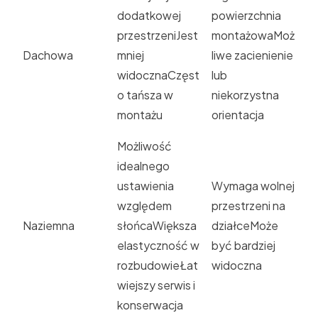
dodatkowej
powierzchnia
przestrzeniJest
montażowaMoż
Dachowa
mniej
liwe zacienienie
widocznaCzęst
lub
o tańsza w
niekorzystna
montażu
orientacja
Możliwość
idealnego
ustawienia
Wymaga wolnej
względem
przestrzeni na
Naziemna
słońcaWiększa
działceMoże
elastyczność w
być bardziej
rozbudowieŁat
widoczna
wiejszy serwis i
konserwacja