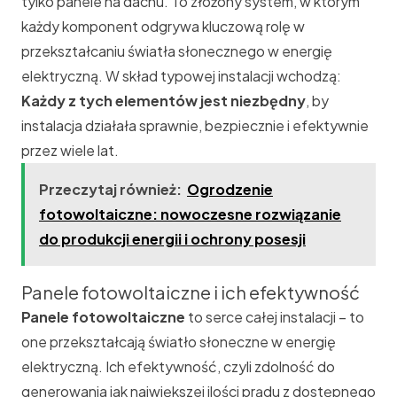
tylko panele na dachu. To złożony system, w którym
każdy komponent odgrywa kluczową rolę w
przekształcaniu światła słonecznego w energię
elektryczną. W skład typowej instalacji wchodzą:
Każdy z tych elementów jest niezbędny
, by
instalacja działała sprawnie, bezpiecznie i efektywnie
przez wiele lat.
Przeczytaj również:
Ogrodzenie
fotowoltaiczne: nowoczesne rozwiązanie
do produkcji energii i ochrony posesji
Panele fotowoltaiczne i ich efektywność
Panele fotowoltaiczne
to serce całej instalacji – to
one przekształcają światło słoneczne w energię
elektryczną. Ich efektywność, czyli zdolność do
generowania jak największej ilości prądu z dostępnego