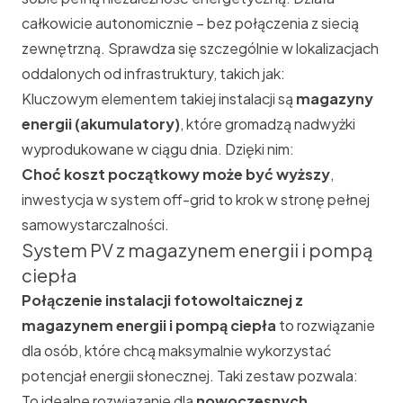
całkowicie autonomicznie – bez połączenia z siecią
zewnętrzną. Sprawdza się szczególnie w lokalizacjach
oddalonych od infrastruktury, takich jak:
Kluczowym elementem takiej instalacji są
magazyny
energii
(akumulatory)
, które gromadzą nadwyżki
wyprodukowane w ciągu dnia. Dzięki nim:
Choć koszt początkowy może być wyższy
,
inwestycja w system off-grid to krok w stronę pełnej
samowystarczalności.
System PV z magazynem energii i pompą
ciepła
Połączenie instalacji fotowoltaicznej z
magazynem energii i pompą ciepła
to rozwiązanie
dla osób, które chcą maksymalnie wykorzystać
potencjał energii słonecznej. Taki zestaw pozwala:
To idealne rozwiązanie dla
nowoczesnych,