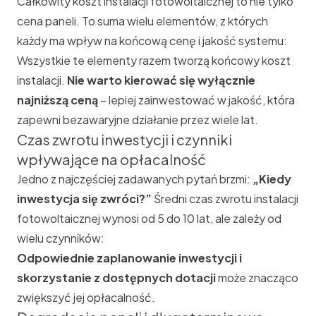
Całkowity koszt instalacji fotowoltaicznej to nie tylko
cena paneli. To suma wielu elementów, z których
każdy ma wpływ na końcową cenę i jakość systemu:
Wszystkie te elementy razem tworzą końcowy koszt
instalacji.
Nie warto kierować się wyłącznie
najniższą ceną
– lepiej zainwestować w jakość, która
zapewni bezawaryjne działanie przez wiele lat.
Czas zwrotu inwestycji i czynniki
wpływające na opłacalność
Jedno z najczęściej zadawanych pytań brzmi:
„Kiedy
inwestycja się zwróci?”
Średni czas zwrotu instalacji
fotowoltaicznej wynosi od 5 do 10 lat, ale zależy od
wielu czynników:
Odpowiednie zaplanowanie inwestycji i
skorzystanie z dostępnych dotacji
może znacząco
zwiększyć jej opłacalność.