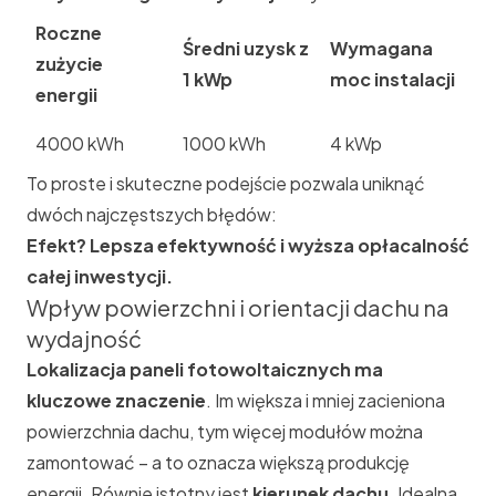
Roczne
Średni uzysk z
Wymagana
zużycie
1 kWp
moc instalacji
energii
4000 kWh
1000 kWh
4 kWp
To proste i skuteczne podejście pozwala uniknąć
dwóch najczęstszych błędów:
Efekt? Lepsza efektywność i wyższa opłacalność
całej inwestycji.
Wpływ powierzchni i orientacji dachu na
wydajność
Lokalizacja paneli fotowoltaicznych ma
kluczowe znaczenie
. Im większa i mniej zacieniona
powierzchnia dachu, tym więcej modułów można
zamontować – a to oznacza większą produkcję
energii. Równie istotny jest
kierunek dachu
. Idealna