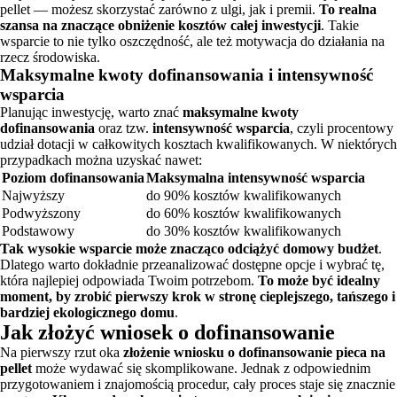
pellet — możesz skorzystać zarówno z ulgi, jak i premii.
To realna
szansa na znaczące obniżenie kosztów całej inwestycji
. Takie
wsparcie to nie tylko oszczędność, ale też motywacja do działania na
rzecz środowiska.
Maksymalne kwoty dofinansowania i intensywność
wsparcia
Planując inwestycję, warto znać
maksymalne kwoty
dofinansowania
oraz tzw.
intensywność wsparcia
, czyli procentowy
udział dotacji w całkowitych kosztach kwalifikowanych. W niektórych
przypadkach można uzyskać nawet:
Poziom dofinansowania
Maksymalna intensywność wsparcia
Najwyższy
do 90% kosztów kwalifikowanych
Podwyższony
do 60% kosztów kwalifikowanych
Podstawowy
do 30% kosztów kwalifikowanych
Tak wysokie wsparcie może znacząco odciążyć domowy budżet
.
Dlatego warto dokładnie przeanalizować dostępne opcje i wybrać tę,
która najlepiej odpowiada Twoim potrzebom.
To może być idealny
moment, by zrobić pierwszy krok w stronę cieplejszego, tańszego i
bardziej ekologicznego domu
.
Jak złożyć wniosek o dofinansowanie
Na pierwszy rzut oka
złożenie wniosku o dofinansowanie pieca na
pellet
może wydawać się skomplikowane. Jednak z odpowiednim
przygotowaniem i znajomością procedur, cały proces staje się znacznie