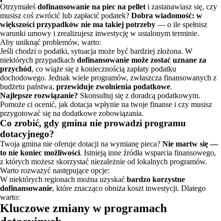
Otrzymałeś
dofinansowanie na piec na pellet
i zastanawiasz się, czy
musisz coś zwrócić lub zapłacić podatek?
Dobra wiadomość: w
większości przypadków nie ma takiej potrzeby
— o ile spełnisz
warunki umowy i zrealizujesz inwestycję w ustalonym terminie.
Aby uniknąć problemów, warto:
Jeśli chodzi o podatki, sytuacja może być bardziej złożona. W
niektórych przypadkach
dofinansowanie może zostać uznane za
przychód
, co wiąże się z koniecznością zapłaty podatku
dochodowego. Jednak wiele programów, zwłaszcza finansowanych z
budżetu państwa,
przewiduje zwolnienia podatkowe
.
Najlepsze rozwiązanie?
Skonsultuj się z doradcą podatkowym.
Pomoże ci ocenić, jak dotacja wpłynie na twoje finanse i czy musisz
przygotować się na dodatkowe zobowiązania.
Co zrobić, gdy gmina nie prowadzi programu
dotacyjnego?
Twoja gmina nie oferuje dotacji na wymianę pieca?
Nie martw się —
to nie koniec możliwości
. Istnieją inne źródła wsparcia finansowego,
z których możesz skorzystać niezależnie od lokalnych programów.
Warto rozważyć następujące opcje:
W niektórych regionach można uzyskać
bardzo korzystne
dofinansowanie
, które znacząco obniża koszt inwestycji. Dlatego
warto:
Kluczowe zmiany w programach