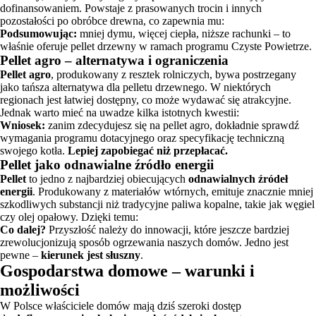
dofinansowaniem. Powstaje z prasowanych trocin i innych
pozostałości po obróbce drewna, co zapewnia mu:
Podsumowując:
mniej dymu, więcej ciepła, niższe rachunki – to
właśnie oferuje pellet drzewny w ramach programu Czyste Powietrze.
Pellet agro – alternatywa i ograniczenia
Pellet agro
, produkowany z resztek rolniczych, bywa postrzegany
jako tańsza alternatywa dla pelletu drzewnego. W niektórych
regionach jest łatwiej dostępny, co może wydawać się atrakcyjne.
Jednak warto mieć na uwadze kilka istotnych kwestii:
Wniosek:
zanim zdecydujesz się na pellet agro, dokładnie sprawdź
wymagania programu dotacyjnego oraz specyfikację techniczną
swojego kotła.
Lepiej zapobiegać niż przepłacać.
Pellet jako odnawialne źródło energii
Pellet
to jedno z najbardziej obiecujących
odnawialnych źródeł
energii
. Produkowany z materiałów wtórnych, emituje znacznie mniej
szkodliwych substancji niż tradycyjne paliwa kopalne, takie jak węgiel
czy olej opałowy. Dzięki temu:
Co dalej?
Przyszłość należy do innowacji, które jeszcze bardziej
zrewolucjonizują sposób ogrzewania naszych domów. Jedno jest
pewne –
kierunek jest słuszny
.
Gospodarstwa domowe – warunki i
możliwości
W Polsce właściciele domów mają dziś szeroki dostęp