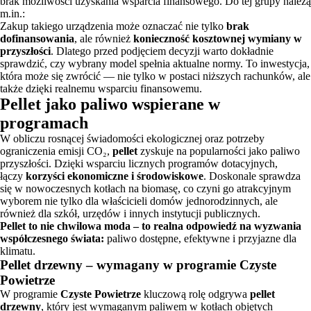
brak możliwości uzyskania wsparcia finansowego. Do tej grupy należą
m.in.:
Zakup takiego urządzenia może oznaczać nie tylko
brak
dofinansowania
, ale również
konieczność kosztownej wymiany w
przyszłości
. Dlatego przed podjęciem decyzji warto dokładnie
sprawdzić, czy wybrany model spełnia aktualne normy. To inwestycja,
która może się zwrócić — nie tylko w postaci niższych rachunków, ale
także dzięki realnemu wsparciu finansowemu.
Pellet jako paliwo wspierane w
programach
W obliczu rosnącej świadomości ekologicznej oraz potrzeby
ograniczenia emisji CO₂,
pellet
zyskuje na popularności jako paliwo
przyszłości. Dzięki wsparciu licznych programów dotacyjnych,
łączy
korzyści ekonomiczne i środowiskowe
. Doskonale sprawdza
się w nowoczesnych kotłach na biomasę, co czyni go atrakcyjnym
wyborem nie tylko dla właścicieli domów jednorodzinnych, ale
również dla szkół, urzędów i innych instytucji publicznych.
Pellet to nie chwilowa moda – to realna odpowiedź na wyzwania
współczesnego świata:
paliwo dostępne, efektywne i przyjazne dla
klimatu.
Pellet drzewny – wymagany w programie Czyste
Powietrze
W programie
Czyste Powietrze
kluczową rolę odgrywa
pellet
drzewny
, który jest wymaganym paliwem w kotłach objętych