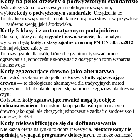
Kotły na pellet drzewny o podwyższonym standardzie
Jeśli zależy Ci na nowoczesnym i solidnym rozwiązaniu,
wybierz
kotły o podwyższonym standardzie
. Urządzenia te:
To idealne rozwiązanie dla osób, które chcą inwestować w przyszłość
— zarówno swoją, jak i środowiska.
Kotły 5 klasy i z automatycznym podajnikiem
Dla tych, którzy cenią
wygodę i nowoczesność
, doskonałym
wyborem będą
kotły 5 klasy zgodne z normą PN-EN 303-5:2012
.
Ich największe zalety to:
To rozwiązanie dla osób, które chcą zautomatyzować proces
ogrzewania i jednocześnie skorzystać z dostępnych form wsparcia
finansowego.
Kotły zgazowujące drewno jako alternatywa
Nie jesteś przekonany do pelletu? Rozważ
kotły zgazowujące
drewno
— to ekologiczna alternatywa dla tradycyjnych metod
ogrzewania. Ich działanie opiera się na procesie zgazowania drewna,
czyli:
Co istotne,
kotły zgazowujące również mogą być objęte
dofinansowaniem
. To doskonała opcja dla osób preferujących
drewno jako opał, ale chcących jednocześnie zadbać o środowisko i
domowy budżet.
Kotły niekwalifikujące się do dofinansowania
Nie każda oferta na rynku to dobra inwestycja.
Niektóre kotły nie
spełniają wymagań programów dotacyjnych
, co może oznaczać