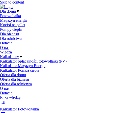
Skip to content
Dla domu
▼
Fotowoltaika
Magazyn energii
Kocioł na pellet
Pompy ciepła
Dla biznesu
Dla rolnictwa
Dotacje
O nas
Wiedza
Kalkulatory
▼
Kalkulator opłacalności fotowoltaiki (PV)
Kalkulator Magazyn Energii
Kalkulator Pompa ciepła
Oferta dla domu
Oferta dla biznesu
Oferta dla rolnictwa
O nas
Dotacje
Baza wiedzy
Kalkulator Fotowoltaika