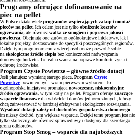
Programy oferujące dofinansowanie na
piec na pellet
W Polsce działa wiele
programów wspierających zakup i montaż
pieców na pellet
. Ich celem jest nie tylko
obniżenie kosztów
ogrzewania
, ale również
walka ze smogiem i poprawa jakości
powietrza
. Obejmują one zarówno ogólnokrajowe inicjatywy, jak i
lokalne projekty, dostosowane do specyfiki poszczególnych regionów.
Dzięki tym programom coraz więcej osób może pozwolić sobie
na
ekologiczne źródło ciepła
bez konieczności nadwyrężania
domowego budżetu. To realna szansa na poprawę komfortu życia i
ochronę środowiska.
Program Czyste Powietrze – główne źródło dotacji
Jeśli planujesz wymianę starego pieca,
Program
Czyste
Powietrze
powinien być Twoim pierwszym wyborem. To
ogólnopolska inicjatywa promująca
nowoczesne, niskoemisyjne
źródła ogrzewania
, w tym kotły na pellet. Program oferuje
znaczące
wsparcie finansowe
dla właścicieli domów jednorodzinnych, którzy
chcą zainwestować w bardziej efektywne i ekologiczne rozwiązania.
Wysokość dotacji zależy od dochodów gospodarstwa domowego
–
im niższy dochód, tym większe wsparcie. Dzięki temu program jest nie
tylko skuteczny, ale również sprawiedliwy i dostępny dla szerokiego
grona odbiorców.
Program Stop Smog – wsparcie dla najuboższych