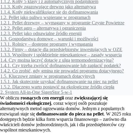
1.1.2.
Kotły 5 klasy i z automatycznym podajnikiem
1.1.3.
Kotły zgazowujące drewno jako alternatywa
1.1.4.
Kotły niekwalifikujące się do dofinansowania
1.2.
Pellet jako paliwo wspierane w programach
1.2.1.
Pellet drzewny – wymagany w programie Czyste Powietrze
1.2.2.
Pellet agro – alternatywa i ograniczenia
1.2.3.
Pellet jako odnawialne źródło energii
1.3.
Gospodarstwa domowe – warunki i możliwości
1.3.1.
Rolnicy – dostępne programy i wymagania
1.3.2.
Firmy – dotacje dla przedsiębiorstw inwestujących w OZE
1.3.3.
Wspólnoty i spółdzielnie mieszkaniowe – zasady wsparcia
1.4.
Czy można łączyć dotację z ulgą termomodernizacyjną?
1.4.1.
Czy trzeba zwrócić dofinansowanie lub zapłacić podatek?
1.4.2.
Co zrobić, gdy gmina nie prowadzi programu dotacyjnego?
1.5.
Kluczowe zmiany w programach dotacyjnych
1.5.1.
Jak skutecznie uzyskać dofinansowanie na piec na pellet
1.5.2.
Dlaczego warto postawić na ekologiczne źródło ciepła
2.
System All-in-One SigenStor 5-w-1
W obliczu
rosnących cen energii
oraz
zwiększającej się
świadomości ekologicznej
, coraz więcej osób poszukuje
alternatywnych metod ogrzewania domów. Jednym z popularnych
rozwiązań staje się
dofinansowanie do pieca na pellet
. W 2025 roku
dostępnych będzie kilka form wsparcia finansowego – zarówno dla
właścicieli domów jednorodzinnych, jak i dla przedsiębiorców czy
wspólnot mieszkaniowych.