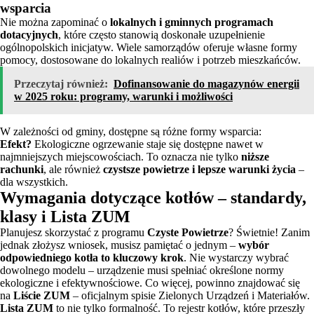
wsparcia
Nie można zapominać o
lokalnych i gminnych programach
dotacyjnych
, które często stanowią doskonałe uzupełnienie
ogólnopolskich inicjatyw. Wiele samorządów oferuje własne formy
pomocy, dostosowane do lokalnych realiów i potrzeb mieszkańców.
Przeczytaj również:
Dofinansowanie do magazynów energii
w 2025 roku: programy, warunki i możliwości
W zależności od gminy, dostępne są różne formy wsparcia:
Efekt?
Ekologiczne ogrzewanie staje się dostępne nawet w
najmniejszych miejscowościach. To oznacza nie tylko
niższe
rachunki
, ale również
czystsze powietrze i lepsze warunki życia
–
dla wszystkich.
Wymagania dotyczące kotłów – standardy,
klasy i Lista ZUM
Planujesz skorzystać z programu
Czyste Powietrze
? Świetnie! Zanim
jednak złożysz wniosek, musisz pamiętać o jednym –
wybór
odpowiedniego kotła to kluczowy krok
. Nie wystarczy wybrać
dowolnego modelu – urządzenie musi spełniać określone normy
ekologiczne i efektywnościowe. Co więcej, powinno znajdować się
na
Liście ZUM
– oficjalnym spisie Zielonych Urządzeń i Materiałów.
Lista ZUM
to nie tylko formalność. To rejestr kotłów, które przeszły