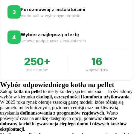
Porozmawiaj z instalatorami
3
Video call w wybranym terminie
Wybierz najlepszą ofertę
4
Umowę podpisujesz z instalatorem
250+
16
instalatorów
województw
Wybór odpowiedniego kotła na pellet
Zakup
kotła na pellet
to nie tylko decyzja techniczna — to świadomy
wybór w kierunku
ekologii, oszczędności i komfortu użytkowania
.
W 2025 roku rynek oferuje szeroką gamę modeli, które różnią się
parametrami technicznymi, poziomem emisji oraz możliwością
uzyskania
dofinansowania z programów rządowych
. Warto
poświęcić czas na analizę dostępnych opcji, ponieważ
dobrze
dobrany kocioł to gwarancja ciepłego domu i niższych kosztów
eksploatacji
.