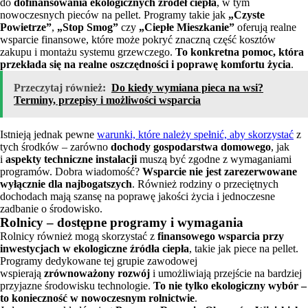
do
dofinansowania ekologicznych źródeł ciepła
, w tym
nowoczesnych pieców na pellet. Programy takie jak
„Czyste
Powietrze”
,
„Stop Smog”
czy
„Ciepłe Mieszkanie”
oferują realne
wsparcie finansowe, które może pokryć znaczną część kosztów
zakupu i montażu systemu grzewczego.
To konkretna pomoc, która
przekłada się na realne oszczędności i poprawę komfortu życia
.
Przeczytaj również:
Do kiedy wymiana pieca na wsi?
Terminy, przepisy i możliwości wsparcia
Istnieją jednak pewne
warunki, które należy spełnić, aby skorzystać
z
tych środków – zarówno
dochody gospodarstwa domowego
, jak
i
aspekty techniczne instalacji
muszą być zgodne z wymaganiami
programów. Dobra wiadomość?
Wsparcie nie jest zarezerwowane
wyłącznie dla najbogatszych
. Również rodziny o przeciętnych
dochodach mają szansę na poprawę jakości życia i jednoczesne
zadbanie o środowisko.
Rolnicy – dostępne programy i wymagania
Rolnicy również mogą skorzystać z
finansowego wsparcia przy
inwestycjach w ekologiczne źródła ciepła
, takie jak piece na pellet.
Programy dedykowane tej grupie zawodowej
wspierają
zrównoważony rozwój
i umożliwiają przejście na bardziej
przyjazne środowisku technologie.
To nie tylko ekologiczny wybór –
to konieczność w nowoczesnym rolnictwie
.