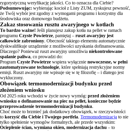
rygorystyczną weryfikację jakości. Co to oznacza dla Ciebie?
Podsumowując:
wybierając kocioł z Listy ZUM, zyskujesz pewność,
że Twój wybór jest zgodny z wymogami programu i korzystny dla
środowiska oraz domowego budżetu.
Zakaz stosowania rusztu awaryjnego w kotłach
To bardzo ważne!
Jeśli planujesz zakup kotła na pellet w ramach
programu
Czyste Powietrze
, pamiętaj –
ruszt awaryjny jest
całkowicie zabroniony
. Obecność takiego elementu automatycznie
dyskwalifikuje urządzenie z możliwości uzyskania dofinansowania.
Dlaczego? Ponieważ ruszt awaryjny umożliwia
niekontrolowane
spalanie paliwa
, co prowadzi do:
Program
Czyste Powietrze
wspiera wyłącznie
nowoczesne, w pełni
zautomatyzowane technologie
, które spełniają restrykcyjne normy
emisji. Ruszt awaryjny nie wpisuje się w tę filozofię – i dlatego jest
wykluczony.
Obowiązek termomodernizacji budynku przed
złożeniem wniosku
Od 2025 roku wchodzi w życie nowy wymóg:
przed złożeniem
wniosku o dofinansowanie na piec na pellet, konieczne będzie
przeprowadzenie termomodernizacji budynku
.
Choć może to brzmieć jak dodatkowy obowiązek, w rzeczywistości
to
korzyść dla Ciebie i Twojego portfela
.
Termomodernizacja
to nie
tylko spełnienie wymogów formalnych, ale przede wszystkim:
Ocieplenie ścian, wymiana okien, modernizacja dachu
– to