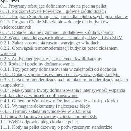
Spis treści
0.1.
Programy oferujące dofinansowanie na piec na pellet
0.1.1.
Program Czyste Powietrze – główne źródło dotacji
0.1.2.
Program Stop Smog – wsparcie dla najuboższych gospodarstw
0.1.3.
Program Ciepłe Mieszkanie – dotacje dla budynków
wielorodzinnych
0.1.4.
Dotacje lokalne i gminne – dodatkowe źródła wsparcia
0.2.
Wymagania dotyczące kotłów – standardy, klasy i Lista ZUM
0.2.1.
Zakaz stosowania rusztu awaryjnego w kotłach
0.2.2.
Obowiązek termomodernizacji budynku przed złożeniem
wniosku
0.2.3.
Audyt energetyczny jako element kwalifikacyjny
0.3.
Rodzaje i poziomy dofinansowania
0.3.1.
Trzy poziomy dofinansowania w zależności od dochodu
0.3.2.
Dotacja z prefinansowaniem i na częściową spłatę kredytu
0.3.3.
Ulga termomodernizacyjna i premia termomodernizacyjna jako
uzupełnienie
0.3.4.
Maksymalne kwoty dofinansowania i intensywność wsparcia
0.4.
Jak złożyć wniosek o dofinansowanie
0.4.1.
Generator Wniosków o Dofinansowanie – krok po kroku
0.4.2.
Wymagane dokumenty i najczęstsze błędy
0.4.3.
Terminy składania wniosków w 2025 roku
1.
Umów 3 darmowe rozmowy z instalatorami OZE
1.1.
Wybór odpowiedniego kotła na pellet
1.1.1.
Kotły na pellet drzewny o podwyższonym standardzie