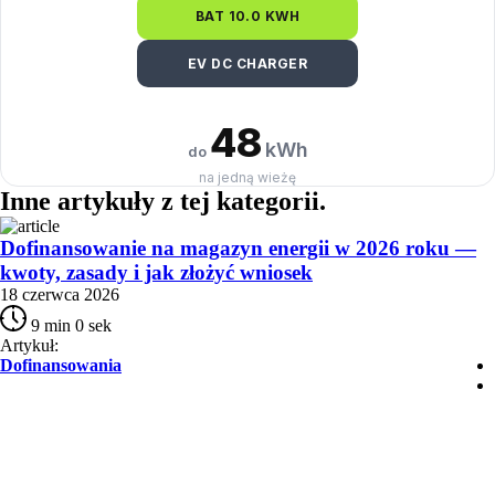
BAT 10.0 KWH
EV DC CHARGER
48
kWh
do
na jedną wieżę
Inne artykuły
z tej kategorii
.
Dofinansowanie na magazyn energii w 2026 roku —
kwoty, zasady i jak złożyć wniosek
18 czerwca 2026
9 min 0 sek
Artykuł:
Dofinansowania