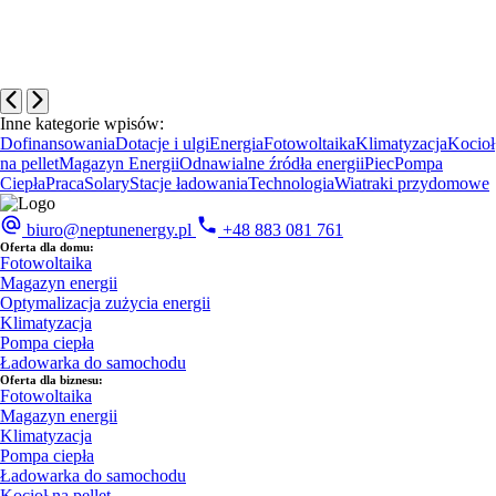
Inne kategorie wpisów:
Dofinansowania
Dotacje i ulgi
Energia
Fotowoltaika
Klimatyzacja
Kocioł
na pellet
Magazyn Energii
Odnawialne źródła energii
Piec
Pompa
Ciepła
Praca
Solary
Stacje ładowania
Technologia
Wiatraki przydomowe
biuro@neptunenergy.pl
+48
883 081 761
Oferta dla domu:
Fotowoltaika
Magazyn energii
Optymalizacja zużycia energii
Klimatyzacja
Pompa ciepła
Ładowarka do samochodu
Oferta dla biznesu:
Fotowoltaika
Magazyn energii
Klimatyzacja
Pompa ciepła
Ładowarka do samochodu
Kocioł na pellet