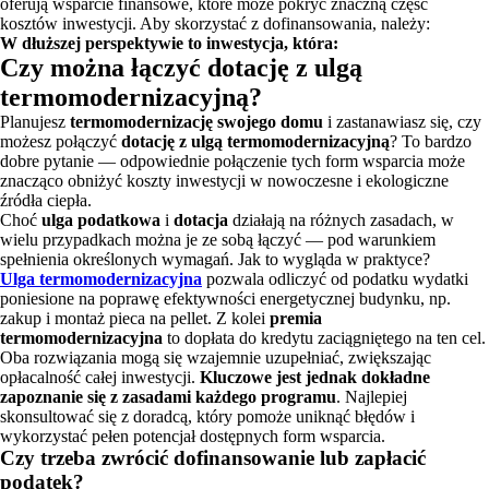
oferują wsparcie finansowe, które może pokryć znaczną część
kosztów inwestycji. Aby skorzystać z dofinansowania, należy:
W dłuższej perspektywie to inwestycja, która:
Czy można łączyć dotację z ulgą
termomodernizacyjną?
Planujesz
termomodernizację swojego domu
i zastanawiasz się, czy
możesz połączyć
dotację z ulgą termomodernizacyjną
? To bardzo
dobre pytanie — odpowiednie połączenie tych form wsparcia może
znacząco obniżyć koszty inwestycji w nowoczesne i ekologiczne
źródła ciepła.
Choć
ulga podatkowa
i
dotacja
działają na różnych zasadach, w
wielu przypadkach można je ze sobą łączyć — pod warunkiem
spełnienia określonych wymagań. Jak to wygląda w praktyce?
Ulga termomodernizacyjna
pozwala odliczyć od podatku wydatki
poniesione na poprawę efektywności energetycznej budynku, np.
zakup i montaż pieca na pellet. Z kolei
premia
termomodernizacyjna
to dopłata do kredytu zaciągniętego na ten cel.
Oba rozwiązania mogą się wzajemnie uzupełniać, zwiększając
opłacalność całej inwestycji.
Kluczowe jest jednak dokładne
zapoznanie się z zasadami każdego programu
. Najlepiej
skonsultować się z doradcą, który pomoże uniknąć błędów i
wykorzystać pełen potencjał dostępnych form wsparcia.
Czy trzeba zwrócić dofinansowanie lub zapłacić
podatek?