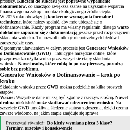
prostszy.
Kluczem do sukcesu jest poprawne wypełnienie
dokumentów
, co znacząco zwiększa szanse na uzyskanie wsparcia
finansowego na zakup i montaż ekologicznego źródła ciepła.
W 2025 roku obowiązują
konkretne wymagania formalne i
techniczne
, które należy spełnić, aby móc ubiegać się o
dofinansowanie. Każdy program ma własny regulamin, dlatego
warto
dokładnie zapoznać się z dokumentacją
jeszcze przed rozpoczęciem
składania wniosku. To pozwoli uniknąć niepotrzebnych błędów i
zaoszczędzić czas.
Ogromnym ułatwieniem w całym procesie jest
Generator Wniosków
o Dofinansowanie (GWD)
– intuicyjne narzędzie online, które
przeprowadza użytkownika przez wszystkie etapy składania
wniosku.
Nawet osoby, które robią to po raz pierwszy, poradzą
sobie bez problemu
.
Generator Wniosków o Dofinansowanie – krok po
kroku
Składanie wniosku przez
GWD
można podzielić na kilka prostych
etapów:
Ważne:
Wszystkie dane muszą być zgodne z rzeczywistością.
Nawet
drobna nieścisłość może skutkować odrzuceniem wniosku
. Na
szczęście GWD umożliwia śledzenie statusu zgłoszenia, dzięki czemu
zawsze wiadomo, na jakim etapie znajduje się sprawa.
Przeczytaj również:
Do kiedy wymiana pieca 3 klasy?
Terminy, przepisy i konsekwencje