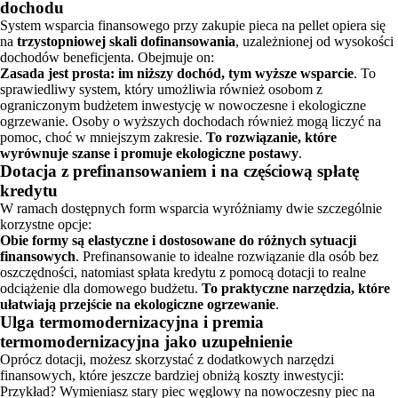
dochodu
System wsparcia finansowego przy zakupie pieca na pellet opiera się
na
trzystopniowej skali dofinansowania
, uzależnionej od wysokości
dochodów beneficjenta. Obejmuje on:
Zasada jest prosta: im niższy dochód, tym wyższe wsparcie
. To
sprawiedliwy system, który umożliwia również osobom z
ograniczonym budżetem inwestycję w nowoczesne i ekologiczne
ogrzewanie. Osoby o wyższych dochodach również mogą liczyć na
pomoc, choć w mniejszym zakresie.
To rozwiązanie, które
wyrównuje szanse i promuje ekologiczne postawy
.
Dotacja z prefinansowaniem i na częściową spłatę
kredytu
W ramach dostępnych form wsparcia wyróżniamy dwie szczególnie
korzystne opcje:
Obie formy są elastyczne i dostosowane do różnych sytuacji
finansowych
. Prefinansowanie to idealne rozwiązanie dla osób bez
oszczędności, natomiast spłata kredytu z pomocą dotacji to realne
odciążenie dla domowego budżetu.
To praktyczne narzędzia, które
ułatwiają przejście na ekologiczne ogrzewanie
.
Ulga termomodernizacyjna i premia
termomodernizacyjna jako uzupełnienie
Oprócz dotacji, możesz skorzystać z dodatkowych narzędzi
finansowych, które jeszcze bardziej obniżą koszty inwestycji:
Przykład? Wymieniasz stary piec węglowy na nowoczesny piec na