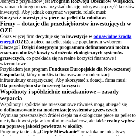
Jednym z przykładów jest
Program Rozwoju Obszarów Wiejskich
,
w ramach którego można uzyskać dotację pokrywającą część kosztów
inwestycji. Aby jednak otrzymać wsparcie, rolnik musi:
Korzyści z inwestycji w piece na pellet dla rolników:
Firmy – dotacje dla przedsiębiorstw inwestujących w
OZE
Coraz więcej firm decyduje się na
inwestycje w
odnawialne źródła
energii
(OZE)
, a piece na pellet stają się popularnym wyborem.
Dlaczego?
Dzięki dostępnym programom dofinansowań można
znacząco obniżyć koszty wdrożenia ekologicznych systemów
grzewczych
, co przekłada się na realne korzyści finansowe i
wizerunkowe.
Przykładem jest program
Fundusze Europejskie dla Nowoczesnej
Gospodarki
, który umożliwia finansowanie modernizacji
infrastruktury energetycznej. Aby skorzystać z dotacji, firma musi:
Dla przedsiębiorstw to szereg korzyści:
Wspólnoty i spółdzielnie mieszkaniowe – zasady
wsparcia
Wspólnoty i spółdzielnie mieszkaniowe również mogą ubiegać się
o
dofinansowanie na modernizację systemów grzewczych
.
Wymiana przestarzałych źródeł ciepła na ekologiczne piece na pellet to
nie tylko inwestycja w komfort mieszkańców, ale także
realny wpływ
na poprawę jakości powietrza w okolicy
.
Programy takie jak
„Ciepłe Mieszkanie”
oraz lokalne inicjatywy