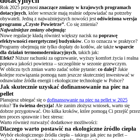
dotacyjnych
Rok 2025 przynosi
znaczące zmiany w krajowych programach
dotacyjnych
, które wreszcie mają realnie odpowiadać na potrzeby
obywateli. Jedną z najważniejszych nowości jest
odświeżona wersja
programu „Czyste Powietrze”
. Co się zmienia?
Najważniejsze zmiany obejmują:
Nowe regulacje kładą również większy nacisk na
poprawę
efektywności energetycznej budynków
. Co to oznacza w praktyce?
Programy obejmują nie tylko dopłaty do kotłów, ale także
wsparcie
dla działań termomodernizacyjnych
, takich jak:
Efekt?
Niższe rachunki za ogrzewanie, wyższy komfort życia i realna
poprawa jakości powietrza – szczególnie w sezonie grzewczym.
W obliczu tych zmian warto zadać sobie pytanie:
co dalej?
Jakie
kolejne rozwiązania pomogą nam jeszcze skuteczniej inwestować w
odnawialne źródła energii i ekologiczne technologie w Polsce?
Jak skutecznie uzyskać dofinansowanie na piec na
pellet
Planujesz ubiegać się o
dofinansowanie na piec na pellet w 2025
roku?
To świetna decyzja!
Ale zanim złożysz wniosek, warto się
dobrze przygotować. Oto kilka kroków, które pomogą Ci przejść przez
ten proces sprawnie i bez stresu:
Warto również rozważyć dodatkowe możliwości:
Dlaczego warto postawić na ekologiczne źródło ciepła
Wybór ekologicznego źródła ciepła – takiego jak piec na pellet –