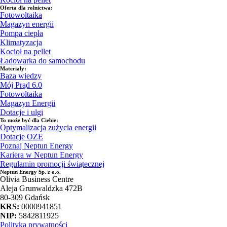
Oferta dla rolnictwa:
Fotowoltaika
Magazyn energii
Pompa ciepła
Klimatyzacja
Kocioł na pellet
Ładowarka do samochodu
Materiały:
Baza wiedzy
Mój Prąd 6.0
Fotowoltaika
Magazyn Energii
Dotacje i ulgi
To może być dla Ciebie:
Optymalizacja zużycia energii
Dotacje OZE
Poznaj Neptun Energy
Kariera w Neptun Energy
Regulamin promocji świątecznej
Neptun Energy Sp. z o.o.
Olivia Business Centre
Aleja Grunwaldzka 472B
80-309 Gdańsk
KRS:
0000941851
NIP:
5842811925
Polityka prywatności