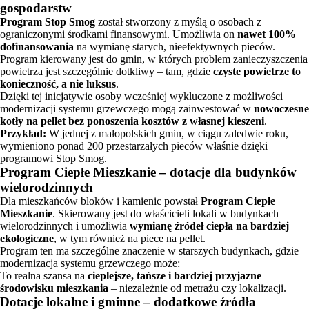
gospodarstw
Program Stop Smog
został stworzony z myślą o osobach z
ograniczonymi środkami finansowymi. Umożliwia on
nawet 100%
dofinansowania
na wymianę starych, nieefektywnych pieców.
Program kierowany jest do gmin, w których problem zanieczyszczenia
powietrza jest szczególnie dotkliwy – tam, gdzie
czyste powietrze to
konieczność, a nie luksus
.
Dzięki tej inicjatywie osoby wcześniej wykluczone z możliwości
modernizacji systemu grzewczego mogą zainwestować w
nowoczesne
kotły na pellet bez ponoszenia kosztów z własnej kieszeni
.
Przykład:
W jednej z małopolskich gmin, w ciągu zaledwie roku,
wymieniono ponad 200 przestarzałych pieców właśnie dzięki
programowi Stop Smog.
Program Ciepłe Mieszkanie – dotacje dla budynków
wielorodzinnych
Dla mieszkańców bloków i kamienic powstał
Program Ciepłe
Mieszkanie
. Skierowany jest do właścicieli lokali w budynkach
wielorodzinnych i umożliwia
wymianę źródeł ciepła na bardziej
ekologiczne
, w tym również na piece na pellet.
Program ten ma szczególne znaczenie w starszych budynkach, gdzie
modernizacja systemu grzewczego może:
To realna szansa na
cieplejsze, tańsze i bardziej przyjazne
środowisku mieszkania
– niezależnie od metrażu czy lokalizacji.
Dotacje lokalne i gminne – dodatkowe źródła