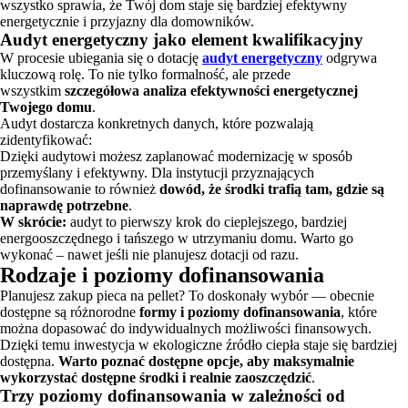
wszystko sprawia, że Twój dom staje się bardziej efektywny
energetycznie i przyjazny dla domowników.
Audyt energetyczny jako element kwalifikacyjny
W procesie ubiegania się o dotację
audyt energetyczny
odgrywa
kluczową rolę. To nie tylko formalność, ale przede
wszystkim
szczegółowa analiza efektywności energetycznej
Twojego domu
.
Audyt dostarcza konkretnych danych, które pozwalają
zidentyfikować:
Dzięki audytowi możesz zaplanować modernizację w sposób
przemyślany i efektywny. Dla instytucji przyznających
dofinansowanie to również
dowód, że środki trafią tam, gdzie są
naprawdę potrzebne
.
W skrócie:
audyt to pierwszy krok do cieplejszego, bardziej
energooszczędnego i tańszego w utrzymaniu domu. Warto go
wykonać – nawet jeśli nie planujesz dotacji od razu.
Rodzaje i poziomy dofinansowania
Planujesz zakup pieca na pellet? To doskonały wybór — obecnie
dostępne są różnorodne
formy i poziomy dofinansowania
, które
można dopasować do indywidualnych możliwości finansowych.
Dzięki temu inwestycja w ekologiczne źródło ciepła staje się bardziej
dostępna.
Warto poznać dostępne opcje, aby maksymalnie
wykorzystać dostępne środki i realnie zaoszczędzić
.
Trzy poziomy dofinansowania w zależności od