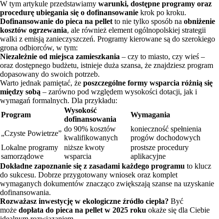
W tym artykule przedstawiamy
warunki, dostępne programy oraz
procedurę ubiegania się o dofinansowanie
krok po kroku.
Dofinansowanie do pieca na pellet
to nie tylko sposób na
obniżenie
kosztów ogrzewania
, ale również element ogólnopolskiej strategii
walki z emisją zanieczyszczeń. Programy kierowane są do szerokiego
grona odbiorców, w tym:
Niezależnie od miejsca zamieszkania
– czy to miasto, czy wieś –
oraz dostępnego budżetu, istnieje duża szansa, że znajdziesz program
dopasowany do swoich potrzeb.
Warto jednak pamiętać, że
poszczególne formy wsparcia różnią się
między sobą
– zarówno pod względem wysokości dotacji, jak i
wymagań formalnych. Dla przykładu:
Wysokość
Program
Wymagania
dofinansowania
do 90% kosztów
konieczność spełnienia
„Czyste Powietrze”
kwalifikowanych
progów dochodowych
Lokalne programy
niższe kwoty
prostsze procedury
samorządowe
wsparcia
aplikacyjne
Dokładne zapoznanie się z zasadami każdego programu
to klucz
do sukcesu. Dobrze przygotowany wniosek oraz komplet
wymaganych dokumentów znacząco zwiększają szanse na uzyskanie
dofinansowania.
Rozważasz inwestycję w ekologiczne źródło ciepła?
Być
może
dopłata do pieca na pellet w 2025 roku
okaże się dla Ciebie
idealnym rozwiązaniem.