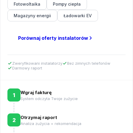
Fotowoltaika
Pompy ciepła
Magazyny energii
Ładowarki EV
Porównaj oferty instalatorów
Zweryfikowani instalatorzy
Bez zimnych telefonów
Darmowy raport
Wgraj fakturę
1
System odczyta Twoje zużycie
Otrzymaj raport
2
Analiza zużycia + rekomendacja