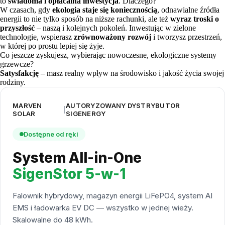
to
świadoma i opłacalna inwestycja
. Dlaczego?
W czasach, gdy
ekologia staje się koniecznością
, odnawialne źródła
energii to nie tylko sposób na niższe rachunki, ale też
wyraz troski o
przyszłość
– naszą i kolejnych pokoleń. Inwestując w zielone
technologie, wspierasz
zrównoważony rozwój
i tworzysz przestrzeń,
w której po prostu lepiej się żyje.
Co jeszcze zyskujesz, wybierając nowoczesne, ekologiczne systemy
grzewcze?
Satysfakcję
– masz realny wpływ na środowisko i jakość życia swojej
rodziny.
MARVEN
AUTORYZOWANY DYSTRYBUTOR
|
SOLAR
SIGENERGY
Dostępne od ręki
System All-in-One
SigenStor 5-w-1
Falownik hybrydowy, magazyn energii LiFePO4, system AI
EMS i ładowarka EV DC — wszystko w jednej wieży.
Skalowalne do 48 kWh.