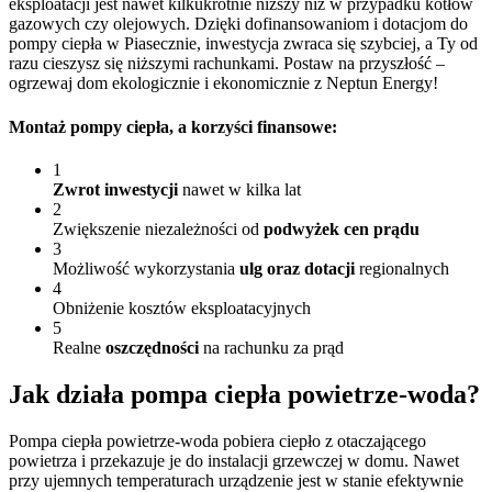
eksploatacji jest nawet kilkukrotnie niższy niż w przypadku kotłów
gazowych czy olejowych. Dzięki dofinansowaniom i dotacjom do
pompy ciepła w Piasecznie, inwestycja zwraca się szybciej, a Ty od
razu cieszysz się niższymi rachunkami. Postaw na przyszłość –
ogrzewaj dom ekologicznie i ekonomicznie z Neptun Energy!
Montaż pompy ciepła
, a korzyści finansowe:
1
Zwrot inwestycji
nawet w kilka lat
2
Zwiększenie niezależności od
podwyżek cen prądu
3
Możliwość wykorzystania
ulg oraz dotacji
regionalnych
4
Obniżenie kosztów eksploatacyjnych
5
Realne
oszczędności
na rachunku za prąd
Jak działa pompa
ciepła powietrze-woda?
Pompa ciepła powietrze-woda pobiera ciepło z otaczającego
powietrza i przekazuje je do instalacji grzewczej w domu. Nawet
przy ujemnych temperaturach urządzenie jest w stanie efektywnie