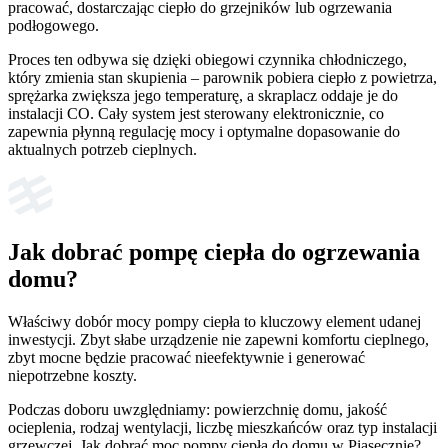
pracować, dostarczając ciepło do grzejników lub ogrzewania
podłogowego.
Proces ten odbywa się dzięki obiegowi czynnika chłodniczego,
który zmienia stan skupienia – parownik pobiera ciepło z powietrza,
sprężarka zwiększa jego temperaturę, a skraplacz oddaje je do
instalacji CO. Cały system jest sterowany elektronicznie, co
zapewnia płynną regulację mocy i optymalne dopasowanie do
aktualnych potrzeb cieplnych.
Jak dobrać pompę ciepła do ogrzewania
domu?
Właściwy dobór mocy pompy ciepła to kluczowy element udanej
inwestycji. Zbyt słabe urządzenie nie zapewni komfortu cieplnego,
zbyt mocne będzie pracować nieefektywnie i generować
niepotrzebne koszty.
Podczas doboru uwzględniamy: powierzchnię domu, jakość
ocieplenia, rodzaj wentylacji, liczbę mieszkańców oraz typ instalacji
grzewczej. Jak dobrać moc pompy ciepła do domu w Piasecznie?