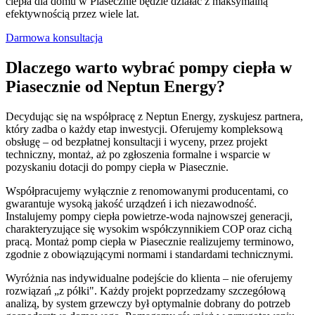
ciepła dla domu w Piasecznie będzie działać z maksymalną
efektywnością przez wiele lat.
Darmowa konsultacja
Dlaczego warto wybrać pompy ciepła w
Piasecznie od Neptun Energy?
Decydując się na współpracę z Neptun Energy, zyskujesz partnera,
który zadba o każdy etap inwestycji. Oferujemy kompleksową
obsługę – od bezpłatnej konsultacji i wyceny, przez projekt
techniczny, montaż, aż po zgłoszenia formalne i wsparcie w
pozyskaniu dotacji do pompy ciepła w Piasecznie.
Współpracujemy wyłącznie z renomowanymi producentami, co
gwarantuje wysoką jakość urządzeń i ich niezawodność.
Instalujemy pompy ciepła powietrze-woda najnowszej generacji,
charakteryzujące się wysokim współczynnikiem COP oraz cichą
pracą. Montaż pomp ciepła w Piasecznie realizujemy terminowo,
zgodnie z obowiązującymi normami i standardami technicznymi.
Wyróżnia nas indywidualne podejście do klienta – nie oferujemy
rozwiązań „z półki". Każdy projekt poprzedzamy szczegółową
analizą, by system grzewczy był optymalnie dobrany do potrzeb