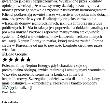
gwarancja jakości i bezpieczeństwa. Wystawione przez klientów
opinie potwierdzają, że nasze systemy działają bezawaryjnie, a
montaż przebiega sprawnie i zgodnie z ustalonym harmonogramem.
Klienci podkreślają również nasze wsparcie w pozyskiwaniu dotacji
oraz przejrzystość wycen. Realizujemy projekty zarówno dla
właścicieli domów jednorodzinnych, jak i dla firm oraz instytucji
publicznych. Każda instalacja jest poprzedzona dokładną analizą, co
pozwala uniknąć błędów i zapewnić maksymalną efektywność
systemu. Dzięki wieloletniemu doświadczeniu i setkom udanych
realizacji, Neptun Energy to marka, której możesz zaufać. Pompa
ciepła w Piasecznie od nas to pewność komfortu cieplnego przez
wiele lat.
Polecam firmę Neptun Energy, gdyż charakteryzuje się
Ś
profesjonalna obsługą, szybką realizacją i atrakcyjnymi warunkami.
s
Wszystko przebiegło sprawnie, a kontakt z firmą był
p
bezproblemowy. Szczególne podziękowania dla doradcy, który
d
mnie obsługiwał – kompetentny, rzeczowy i bardzo pomocny!
P
P
Pani Daria
F
Fotowoltaika
s