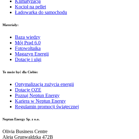
Klimatyzacja
Kocioł na pellet
Ładowarka do samochodu
Materiały:
Baza wiedzy
Mój Prąd 6.0
Fotowoltaika
Magazyn Energii
Dotacje i ulgi
To może być dla Ciebie:
Optymalizacja zużycia energii
Dotacje OZE
Poznaj Neptun Energy
Kariera w Neptun Energy
Regulamin promocji świątecznej
Neptun Energy Sp. z o.o.
Olivia Business Centre
Aleja Grunwaldzka 472B