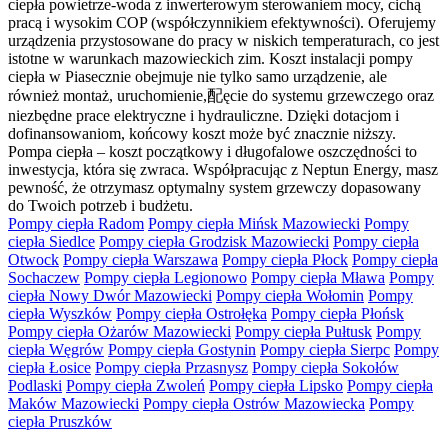
ciepła powietrze-woda z inwerterowym sterowaniem mocy, cichą
pracą i wysokim COP (współczynnikiem efektywności). Oferujemy
urządzenia przystosowane do pracy w niskich temperaturach, co jest
istotne w warunkach mazowieckich zim. Koszt instalacji pompy
ciepła w Piasecznie obejmuje nie tylko samo urządzenie, ale
również montaż, uruchomienie,配ęcie do systemu grzewczego oraz
niezbędne prace elektryczne i hydrauliczne. Dzięki dotacjom i
dofinansowaniom, końcowy koszt może być znacznie niższy.
Pompa ciepła – koszt początkowy i długofalowe oszczędności to
inwestycja, która się zwraca. Współpracując z Neptun Energy, masz
pewność, że otrzymasz optymalny system grzewczy dopasowany
do Twoich potrzeb i budżetu.
Pompy ciepła Radom
Pompy ciepła Mińsk Mazowiecki
Pompy
ciepła Siedlce
Pompy ciepła Grodzisk Mazowiecki
Pompy ciepła
Otwock
Pompy ciepła Warszawa
Pompy ciepła Płock
Pompy ciepła
Sochaczew
Pompy ciepła Legionowo
Pompy ciepła Mława
Pompy
ciepła Nowy Dwór Mazowiecki
Pompy ciepła Wołomin
Pompy
ciepła Wyszków
Pompy ciepła Ostrołęka
Pompy ciepła Płońsk
Pompy ciepła Ożarów Mazowiecki
Pompy ciepła Pułtusk
Pompy
ciepła Węgrów
Pompy ciepła Gostynin
Pompy ciepła Sierpc
Pompy
ciepła Łosice
Pompy ciepła Przasnysz
Pompy ciepła Sokołów
Podlaski
Pompy ciepła Zwoleń
Pompy ciepła Lipsko
Pompy ciepła
Maków Mazowiecki
Pompy ciepła Ostrów Mazowiecka
Pompy
ciepła Pruszków