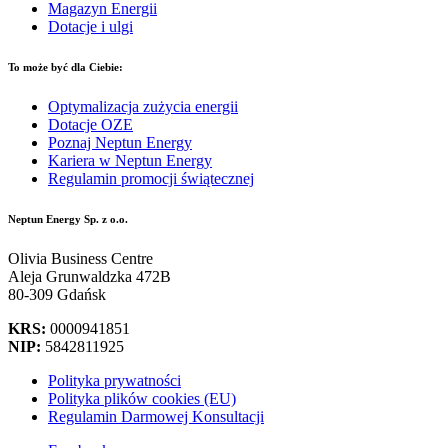
Magazyn Energii
Dotacje i ulgi
To może być dla Ciebie:
Optymalizacja zużycia energii
Dotacje OZE
Poznaj Neptun Energy
Kariera w Neptun Energy
Regulamin promocji świątecznej
Neptun Energy Sp. z o.o.
Olivia Business Centre
Aleja Grunwaldzka 472B
80-309 Gdańsk
KRS:
0000941851
NIP:
5842811925
Polityka prywatności
Polityka plików cookies (EU)
Regulamin Darmowej Konsultacji