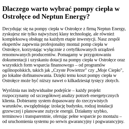
Dlaczego warto wybrać pompy ciepła w
Ostrołęce od Neptun Energy?
Decydując się na pompy ciepła w Ostrołęce z firmą Neptun Energy,
zyskujesz nie tylko najwyższej klasy technologię, ale również
kompleksową obsługę na każdym etapie inwestycji. Nasz zespół
ekspertów zapewnia profesjonalny montaż pomp ciepła w
Ostrołęce, korzystając wyłącznie z certyfikowanych urządzeń
renomowanych producentów. Pomagamy w przygotowaniu
dokumentacji i uzyskaniu dotacji na pompy ciepła w Ostrołęce oraz
wszystkich form wsparcia finansowego – od programów
ogólnopolskich, takich jak „Czyste Powietrze" czy „Moje Ciepło",
po lokalne dofinansowania. Dzięki temu koszt pompy ciepła w
Ostrołęce może być niższy nawet o kilkadziesiąt tysięcy złotych.
Wyróżnia nas indywidualne podejście – każdy projekt
rozpoczynamy od szczegółowej analizy potrzeb energetycznych
klienta. Dobieramy system dopasowany do rzeczywistych
warunków, uwzględniając izolację budynku, rodzaj instalacji
grzewczej i planowane zużycie energii. Działamy szybko,
terminowo i transparentnie, oferując pełne wsparcie po montażu –
od uruchomienia systemu po serwis gwarancyjny i pogwarancyjny.