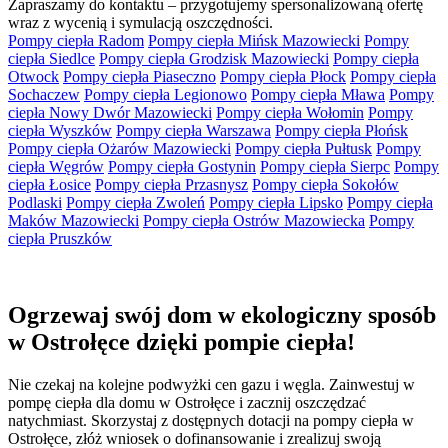
Zapraszamy do kontaktu – przygotujemy spersonalizowaną ofertę
wraz z wycenią i symulacją oszczędności.
Pompy ciepła Radom
Pompy ciepła Mińsk Mazowiecki
Pompy
ciepła Siedlce
Pompy ciepła Grodzisk Mazowiecki
Pompy ciepła
Otwock
Pompy ciepła Piaseczno
Pompy ciepła Płock
Pompy ciepła
Sochaczew
Pompy ciepła Legionowo
Pompy ciepła Mława
Pompy
ciepła Nowy Dwór Mazowiecki
Pompy ciepła Wołomin
Pompy
ciepła Wyszków
Pompy ciepła Warszawa
Pompy ciepła Płońsk
Pompy ciepła Ożarów Mazowiecki
Pompy ciepła Pułtusk
Pompy
ciepła Węgrów
Pompy ciepła Gostynin
Pompy ciepła Sierpc
Pompy
ciepła Łosice
Pompy ciepła Przasnysz
Pompy ciepła Sokołów
Podlaski
Pompy ciepła Zwoleń
Pompy ciepła Lipsko
Pompy ciepła
Maków Mazowiecki
Pompy ciepła Ostrów Mazowiecka
Pompy
ciepła Pruszków
Ogrzewaj swój dom w ekologiczny sposób
w Ostrołęce dzięki pompie ciepła!
Nie czekaj na kolejne podwyżki cen gazu i węgla. Zainwestuj w
pompę ciepła dla domu w Ostrołęce i zacznij oszczędzać
natychmiast. Skorzystaj z dostępnych dotacji na pompy ciepła w
Ostrołęce, złóż wniosek o dofinansowanie i zrealizuj swoją