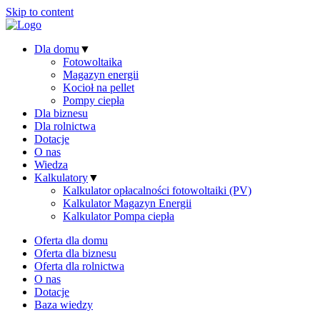
Skip to content
Dla domu
▼
Fotowoltaika
Magazyn energii
Kocioł na pellet
Pompy ciepła
Dla biznesu
Dla rolnictwa
Dotacje
O nas
Wiedza
Kalkulatory
▼
Kalkulator opłacalności fotowoltaiki (PV)
Kalkulator Magazyn Energii
Kalkulator Pompa ciepła
Oferta dla domu
Oferta dla biznesu
Oferta dla rolnictwa
O nas
Dotacje
Baza wiedzy