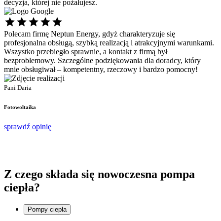
decyzja, której nie pożałujesz.
Polecam firmę Neptun Energy, gdyż charakteryzuje się
Ś
profesjonalna obsługą, szybką realizacją i atrakcyjnymi warunkami.
s
Wszystko przebiegło sprawnie, a kontakt z firmą był
p
bezproblemowy. Szczególne podziękowania dla doradcy, który
d
mnie obsługiwał – kompetentny, rzeczowy i bardzo pomocny!
P
P
Pani Daria
F
Fotowoltaika
s
sprawdź opinię
Z czego składa się
nowoczesna pompa
ciepła
?
Pompy ciepła