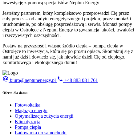
inwestycję z pomocą specjalistów Neptun Energy.
Jesteśmy partnerem, który kompleksowo przeprowadzi Cię przez
cały proces – od audytu energetycznego i projektu, przez montaż i
uruchomienie, po obsługę posprzedażową i serwis. Montaż pompy
ciepła w Ostrołęce z Neptun Energy to gwarancja jakości, trwałości
i rzeczywistych oszczędności.
Postaw na przyszłość i własne źródło ciepła – pompa ciepła w
Ostrołęce to inwestycja, która się po prostu opłaca. Skontaktuj się z
nami już dziś i dowiedz się, jak niewiele dzieli Cię od ciepłego,
komfortowego i ekologicznego domu!
biuro@neptunenergy.pl
+48
883 081 761
Oferta dla domu:
Fotowoltaika
Magazyn energii
Optymalizacja zużycia energii
Klimatyzacja
Pompa ciepła
Ładowarka do samochodu