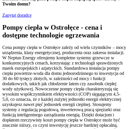
Twoim domu?
Zapytaj doradcę
Pompy ciepła w Ostrołęce - cena i
dostępne technologie ogrzewania
Cena pompy ciepła w Ostrołęce zależy od wielu czynników – mocy
urządzenia, klasy energetycznej, producenta oraz zakresu instalacji.
W Neptun Energy oferujemy kompletne systemy grzewcze w
konkurencyjnych cenach, korzystając z technologii sprawdzonych
marek europejskich i azjatyckich. Standardowa instalacja pompy
ciepła powietrze-woda dla domu jednorodzinnego to inwestycja od
30 do 60 tysięcy złotych, w zależności od mocy i funkcji
dodatkowych, takich jak chłodzenie latem czy zasobnik ciepłej
wody użytkowej. Nowoczesne pompy ciepła charakteryzują się
wysokim współczynnikiem efektywności (COP) sięgającym 4,5-
5,0, co oznacza, że z każdej zużytej jednostki energii elektrycznej
uzyskujesz nawet pięć jednostek energii cieplnej. Stosujemy
systemy z regulacją pogodową, inwerterową pracą sprężarki oraz
funkcją inteligentnego zarządzania energią. Dzięki dotacjom i
dopłatom rzeczywisty koszt pompy ciepła w Ostrołęce może być
znacznie niższy, co czyni inwestycję jeszcze bardziej opłacalną.