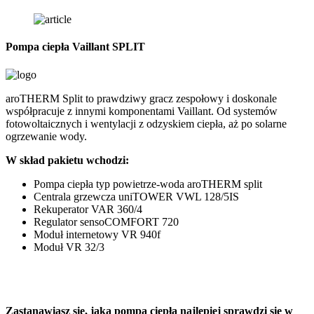
Pompa ciepła Vaillant SPLIT
P
aroTHERM Split to prawdziwy gracz zespołowy i doskonale
G
współpracuje z innymi komponentami Vaillant. Od systemów
d
fotowoltaicznych i wentylacji z odzyskiem ciepła, aż po solarne
o
ogrzewanie wody.
z
W skład pakietu wchodzi:
C
Pompa ciepła typ powietrze-woda aroTHERM split
Centrala grzewcza uniTOWER VWL 128/5IS
Rekuperator VAR 360/4
Regulator sensoCOMFORT 720
Moduł internetowy VR 940f
Moduł VR 32/3
Zastanawiasz się,
jaka pompa ciepła
najlepiej sprawdzi się w