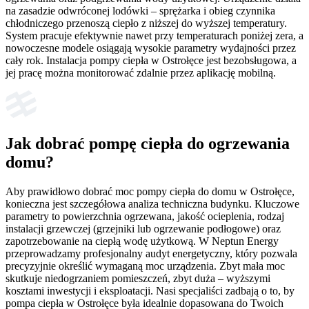
na zasadzie odwróconej lodówki – sprężarka i obieg czynnika
chłodniczego przenoszą ciepło z niższej do wyższej temperatury.
System pracuje efektywnie nawet przy temperaturach poniżej zera, a
nowoczesne modele osiągają wysokie parametry wydajności przez
cały rok. Instalacja pompy ciepła w Ostrołęce jest bezobsługowa, a
jej pracę można monitorować zdalnie przez aplikację mobilną.
Jak dobrać pompę ciepła do ogrzewania
domu?
Aby prawidłowo dobrać moc pompy ciepła do domu w Ostrołęce,
konieczna jest szczegółowa analiza techniczna budynku. Kluczowe
parametry to powierzchnia ogrzewana, jakość ocieplenia, rodzaj
instalacji grzewczej (grzejniki lub ogrzewanie podłogowe) oraz
zapotrzebowanie na ciepłą wodę użytkową. W Neptun Energy
przeprowadzamy profesjonalny audyt energetyczny, który pozwala
precyzyjnie określić wymaganą moc urządzenia. Zbyt mała moc
skutkuje niedogrzaniem pomieszczeń, zbyt duża – wyższymi
kosztami inwestycji i eksploatacji. Nasi specjaliści zadbają o to, by
pompa ciepła w Ostrołęce była idealnie dopasowana do Twoich