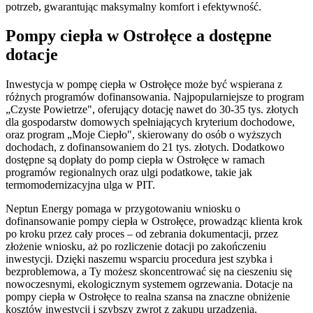
potrzeb, gwarantując maksymalny komfort i efektywność.
Pompy ciepła w Ostrołęce a dostępne
dotacje
Inwestycja w pompę ciepła w Ostrołęce może być wspierana z
różnych programów dofinansowania. Najpopularniejsze to program
„Czyste Powietrze", oferujący dotację nawet do 30-35 tys. złotych
dla gospodarstw domowych spełniających kryterium dochodowe,
oraz program „Moje Ciepło", skierowany do osób o wyższych
dochodach, z dofinansowaniem do 21 tys. złotych. Dodatkowo
dostępne są dopłaty do pomp ciepła w Ostrołęce w ramach
programów regionalnych oraz ulgi podatkowe, takie jak
termomodernizacyjna ulga w PIT.
Neptun Energy pomaga w przygotowaniu wniosku o
dofinansowanie pompy ciepła w Ostrołęce, prowadząc klienta krok
po kroku przez cały proces – od zebrania dokumentacji, przez
złożenie wniosku, aż po rozliczenie dotacji po zakończeniu
inwestycji. Dzięki naszemu wsparciu procedura jest szybka i
bezproblemowa, a Ty możesz skoncentrować się na cieszeniu się
nowoczesnymi, ekologicznym systemem ogrzewania. Dotacje na
pompy ciepła w Ostrołęce to realna szansa na znaczne obniżenie
kosztów inwestycji i szybszy zwrot z zakupu urządzenia.