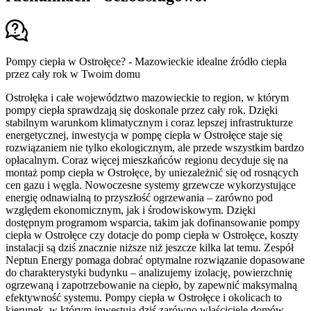
Pompy ciepła w Ostrołęce? - Mazowieckie idealne źródło ciepła
przez cały rok w Twoim domu
Ostrołęka i całe województwo mazowieckie to region, w którym
pompy ciepła sprawdzają się doskonale przez cały rok. Dzięki
stabilnym warunkom klimatycznym i coraz lepszej infrastrukturze
energetycznej, inwestycja w pompę ciepła w Ostrołęce staje się
rozwiązaniem nie tylko ekologicznym, ale przede wszystkim bardzo
opłacalnym. Coraz więcej mieszkańców regionu decyduje się na
montaż pomp ciepła w Ostrołęce, by uniezależnić się od rosnących
cen gazu i węgla. Nowoczesne systemy grzewcze wykorzystujące
energię odnawialną to przyszłość ogrzewania – zarówno pod
względem ekonomicznym, jak i środowiskowym. Dzięki
dostępnym programom wsparcia, takim jak dofinansowanie pompy
ciepła w Ostrołęce czy dotacje do pomp ciepła w Ostrołęce, koszty
instalacji są dziś znacznie niższe niż jeszcze kilka lat temu. Zespół
Neptun Energy pomaga dobrać optymalne rozwiązanie dopasowane
do charakterystyki budynku – analizujemy izolację, powierzchnię
ogrzewaną i zapotrzebowanie na ciepło, by zapewnić maksymalną
efektywność systemu. Pompy ciepła w Ostrołęce i okolicach to
kierunek, w którym inwestują dziś zarówno właściciele domów