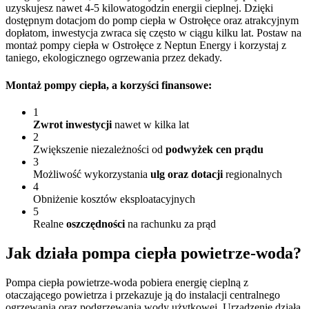
uzyskujesz nawet 4-5 kilowatogodzin energii cieplnej. Dzięki
dostępnym dotacjom do pomp ciepła w Ostrołęce oraz atrakcyjnym
dopłatom, inwestycja zwraca się często w ciągu kilku lat. Postaw na
montaż pompy ciepła w Ostrołęce z Neptun Energy i korzystaj z
taniego, ekologicznego ogrzewania przez dekady.
Montaż pompy ciepła
, a korzyści finansowe:
1
Zwrot inwestycji
nawet w kilka lat
2
Zwiększenie niezależności od
podwyżek cen prądu
3
Możliwość wykorzystania
ulg oraz dotacji
regionalnych
4
Obniżenie kosztów eksploatacyjnych
5
Realne
oszczędności
na rachunku za prąd
Jak działa pompa
ciepła powietrze-woda?
Pompa ciepła powietrze-woda pobiera energię cieplną z
otaczającego powietrza i przekazuje ją do instalacji centralnego
ogrzewania oraz podgrzewania wody użytkowej. Urządzenie działa