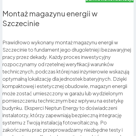
Montaż magazynu energii w
Szczecinie
Prawidłowo wykonany montaż magazynu energii w
Szczecinie to fundament jego długoletniej i bezawaryjnej
pracy przez dekady. Każdy proces inwestycyjny
rozpoczynamy od rzetelnej weryfikacji warunków
technicznych, podczas której nasi inżynierowie wskazują
optymalną lokalizację dla jednostek bateryjnych. Dzięki
kompaktowej i estetycznej obudowie, magazyn energii
może zostać umieszczony w garażu lub wydzielonym
pomieszczeniu technicznym bez wpływu na estetykę
budynku. Eksperci Neptun Energy to doświadczeni
Zabezpieczenie na wypadek awarii prądu
instalatorzy, którzy zapewniają bezpieczną integrację
systemu z Twoją instalacją fotowoltaiczną. Po
zakończeniu prac przeprowadzamy niezbędne testy i
Magazyn energii działa jak UPS dla całego domu. W