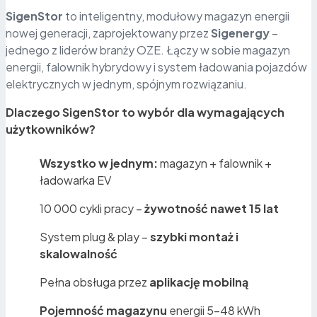
SigenStor
to inteligentny, modułowy magazyn energii
nowej generacji, zaprojektowany przez
Sigenergy
–
jednego z liderów branży OZE. Łączy w sobie magazyn
energii, falownik hybrydowy i system ładowania pojazdów
elektrycznych w jednym, spójnym rozwiązaniu.
Dlaczego SigenStor to wybór dla wymagających
użytkowników?
Wszystko w jednym:
magazyn + falownik +
ładowarka EV
10 000 cykli pracy –
żywotność nawet 15 lat
System plug & play –
szybki montaż i
skalowalność
Pełna obsługa przez
aplikację mobilną
Pojemność magazynu
energii 5–48 kWh