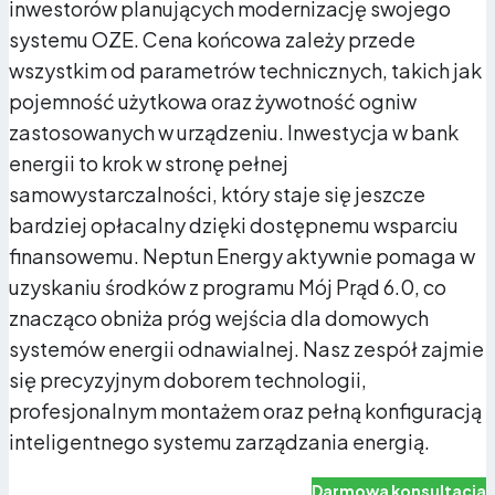
inwestorów planujących modernizację swojego
systemu OZE. Cena końcowa zależy przede
wszystkim od parametrów technicznych, takich jak
pojemność użytkowa oraz żywotność ogniw
Niższe rachunki za prąd
zastosowanych w urządzeniu. Inwestycja w bank
energii to krok w stronę pełnej
Gromadząc energię w akumulatorze, unikasz
samowystarczalności, który staje się jeszcze
kupowania drogiej energii z sieci w godzinach szczytu.
bardziej opłacalny dzięki dostępnemu wsparciu
W praktyce dom z magazynem może zredukować
finansowemu. Neptun Energy aktywnie pomaga w
rachunki nawet o kilkadziesiąt procent, bo korzysta z
uzyskaniu środków z programu Mój Prąd 6.0, co
darmowego prądu z PV przez większość doby.
znacząco obniża próg wejścia dla domowych
systemów energii odnawialnej. Nasz zespół zajmie
się precyzyjnym doborem technologii,
profesjonalnym montażem oraz pełną konfiguracją
inteligentnego systemu zarządzania energią.
Darmowa konsultacja