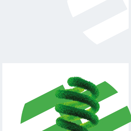
Maksymalne wykorzystanie własnej energii
Dzięki magazynowi energii możesz zużywać prąd
wyprodukowany przez fotowoltaikę wtedy, kiedy
naprawdę go potrzebujesz – nawet wieczorami i w
nocy. Ograniczasz oddawanie energii do sieci i
zwiększasz autokonsumpcję do ponad 70%.