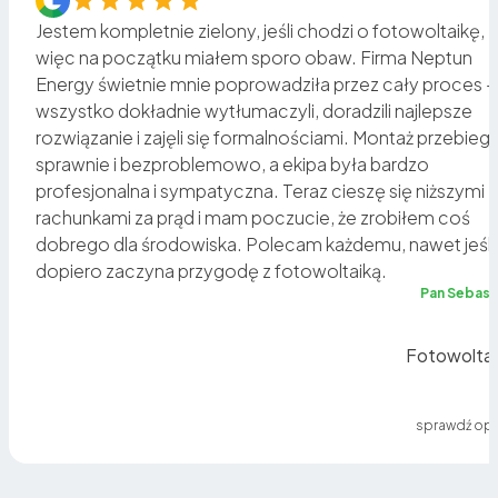
Jestem kompletnie zielony, jeśli chodzi o fotowoltaikę,
więc na początku miałem sporo obaw. Firma Neptun
Energy świetnie mnie poprowadziła przez cały proces –
o
wszystko dokładnie wytłumaczyli, doradzili najlepsze
rozwiązanie i zajęli się formalnościami. Montaż przebiegł
sz
sprawnie i bezproblemowo, a ekipa była bardzo
profesjonalna i sympatyczna. Teraz cieszę się niższymi
rachunkami za prąd i mam poczucie, że zrobiłem coś
a
dobrego dla środowiska. Polecam każdemu, nawet jeśli
dopiero zaczyna przygodę z fotowoltaiką.
ię
Pan Sebast
Fotowoltai
sprawdź opi