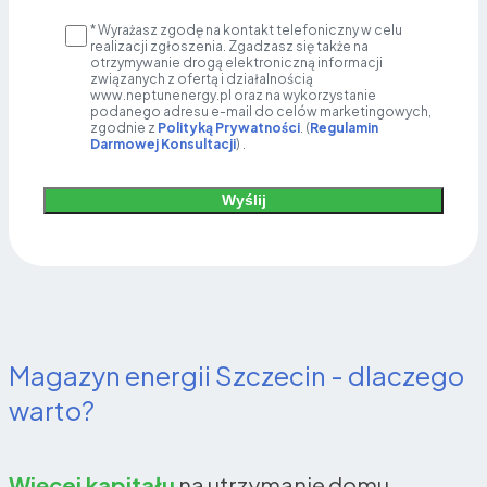
* Wyrażasz zgodę na kontakt telefoniczny w celu
realizacji zgłoszenia. Zgadzasz się także na
otrzymywanie drogą elektroniczną informacji
związanych z ofertą i działalnością
www.neptunenergy.pl oraz na wykorzystanie
podanego adresu e-mail do celów marketingowych,
zgodnie z
Polityką Prywatności
. (
Regulamin
Darmowej Konsultacji
) .
Wyślij
Alternative:
Magazyn energii Szczecin - dlaczego
warto?
Więcej kapitału
na utrzymanie domu