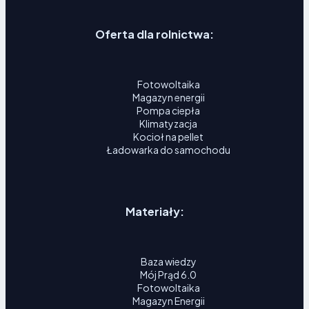
Oferta dla rolnictwa:
Fotowoltaika
Magazyn energii
Pompa ciepła
Klimatyzacja
Kocioł na pellet
Ładowarka do samochodu
Materiały:
Baza wiedzy
Mój Prąd 6.0
Fotowoltaika
Magazyn Energii