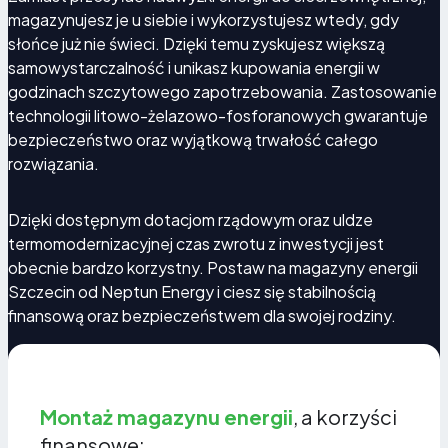
Przygotowanie domu na przyszłe potrzeby
magazynujesz je u siebie i wykorzystujesz wtedy, gdy
energetyczne
słońce już nie świeci. Dzięki temu zyskujesz większą
samowystarczalność i unikasz kupowania energii w
godzinach szczytowego zapotrzebowania. Zastosowanie
technologii litowo-żelazowo-fosforanowych gwarantuje
Rosnące zapotrzebowanie na prąd (pompy ciepła,
bezpieczeństwo oraz wyjątkową trwałość całego
auta elektryczne, klimatyzacja) sprawia, że magazyn
rozwiązania.
energii staje się fundamentem nowoczesnego,
energooszczędnego domu. To element inteligentnej
infrastruktury, który podnosi wartość nieruchomości i
Dzięki dostępnym dotacjom rządowym oraz uldze
stabilizuje pracę instalacji PV.
termomodernizacyjnej czas zwrotu z inwestycji jest
obecnie bardzo korzystny. Postaw na magazyny energii
Szczecin od Neptun Energy i ciesz się stabilnością
finansową oraz bezpieczeństwem dla swojej rodziny.
Montaż magazynu energii
, a korzyści
finansowe: