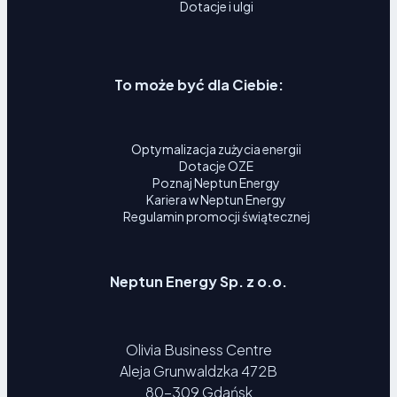
Dotacje i ulgi
To może być dla Ciebie:
Optymalizacja zużycia energii
Dotacje OZE
Poznaj Neptun Energy
Kariera w Neptun Energy
Regulamin promocji świątecznej
Neptun Energy Sp. z o.o.
Olivia Business Centre
Aleja Grunwaldzka 472B
80-309 Gdańsk