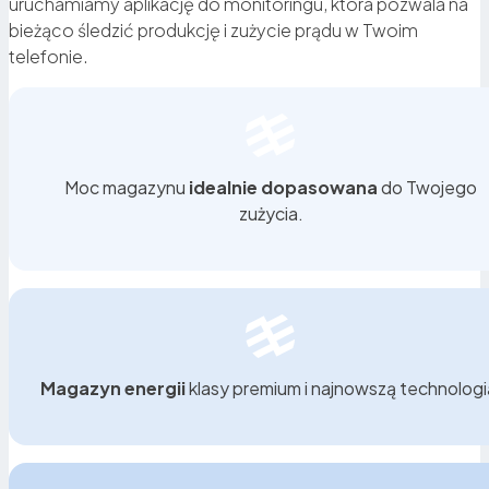
uruchamiamy aplikację do monitoringu, która pozwala na
przypadku przerwy w dostawie energii automatycznie
bieżąco śledzić produkcję i zużycie prądu w Twoim
zasila najważniejsze urządzenia – ogrzewanie,
telefonie.
lodówkę, oświetlenie czy elektronikę. To realne
bezpieczeństwo energetyczne.
Moc magazynu
idealnie dopasowana
do Twojego
zużycia.
Magazyn energii
klasy premium i najnowszą technologi