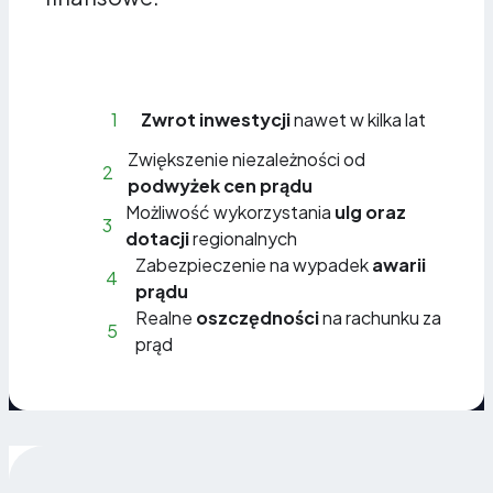
1
Zwrot inwestycji
nawet w kilka lat
Zwiększenie niezależności od
2
podwyżek cen prądu
Możliwość wykorzystania
ulg oraz
3
dotacji
regionalnych
Zabezpieczenie na wypadek
awarii
4
prądu
Realne
oszczędności
na rachunku za
5
prąd