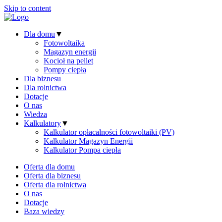
Skip to content
Dla domu
▼
Fotowoltaika
Magazyn energii
Kocioł na pellet
Pompy ciepła
Dla biznesu
Dla rolnictwa
Dotacje
O nas
Wiedza
Kalkulatory
▼
Kalkulator opłacalności fotowoltaiki (PV)
Kalkulator Magazyn Energii
Kalkulator Pompa ciepła
Oferta dla domu
Oferta dla biznesu
Oferta dla rolnictwa
O nas
Dotacje
Baza wiedzy