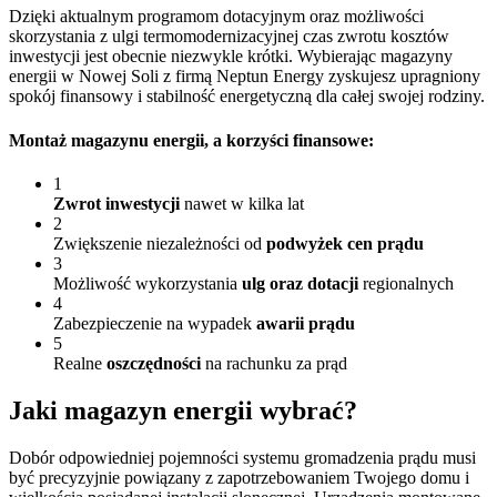
Dzięki aktualnym programom dotacyjnym oraz możliwości
skorzystania z ulgi termomodernizacyjnej czas zwrotu kosztów
inwestycji jest obecnie niezwykle krótki. Wybierając magazyny
energii w Nowej Soli z firmą Neptun Energy zyskujesz upragniony
spokój finansowy i stabilność energetyczną dla całej swojej rodziny.
Montaż magazynu energii
, a korzyści finansowe:
1
Zwrot inwestycji
nawet w kilka lat
2
Zwiększenie niezależności od
podwyżek cen prądu
3
Możliwość wykorzystania
ulg oraz dotacji
regionalnych
4
Zabezpieczenie na wypadek
awarii prądu
5
Realne
oszczędności
na rachunku za prąd
Jaki magazyn energii wybrać?
Dobór odpowiedniej pojemności systemu gromadzenia prądu musi
być precyzyjnie powiązany z zapotrzebowaniem Twojego domu i