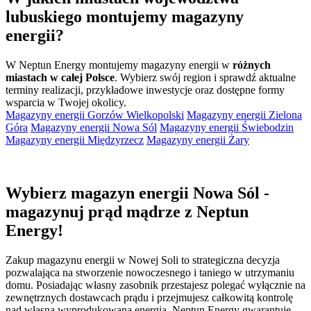
lubuskiego montujemy magazyny
energii?
W Neptun Energy montujemy magazyny energii w
różnych
miastach w całej Polsce
. Wybierz swój region i sprawdź aktualne
terminy realizacji, przykładowe inwestycje oraz dostępne formy
wsparcia w Twojej okolicy.
Magazyny energii Gorzów Wielkopolski
Magazyny energii Zielona
Góra
Magazyny energii Nowa Sól
Magazyny energii Świebodzin
Magazyny energii Międzyrzecz
Magazyny energii Żary
Wybierz magazyn energii Nowa Sól -
magazynuj prąd mądrze z Neptun
Energy!
Zakup magazynu energii w Nowej Soli to strategiczna decyzja
pozwalająca na stworzenie nowoczesnego i taniego w utrzymaniu
domu. Posiadając własny zasobnik przestajesz polegać wyłącznie na
zewnętrznych dostawcach prądu i przejmujesz całkowitą kontrolę
nad własną wyprodukowaną energią. Neptun Energy gwarantuje