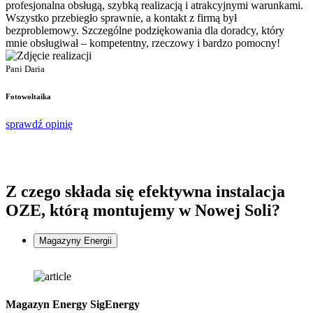
profesjonalna obsługą, szybką realizacją i atrakcyjnymi warunkami.
s
Wszystko przebiegło sprawnie, a kontakt z firmą był
p
bezproblemowy. Szczególne podziękowania dla doradcy, który
d
mnie obsługiwał – kompetentny, rzeczowy i bardzo pomocny!
P
P
Pani Daria
F
Fotowoltaika
s
sprawdź opinię
Z czego składa się
efektywna instalacja
OZE, którą montujemy w Nowej Soli?
Magazyny Energii
Magazyn Energy SigEnergy