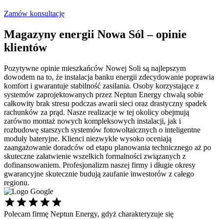
Zamów konsultację
Magazyny energii Nowa Sól – opinie
klientów
Pozytywne opinie mieszkańców Nowej Soli są najlepszym
dowodem na to, że instalacja banku energii zdecydowanie poprawia
komfort i gwarantuje stabilność zasilania. Osoby korzystające z
systemów zaprojektowanych przez Neptun Energy chwalą sobie
całkowity brak stresu podczas awarii sieci oraz drastyczny spadek
rachunków za prąd. Nasze realizacje w tej okolicy obejmują
zarówno montaż nowych kompleksowych instalacji, jak i
rozbudowę starszych systemów fotowoltaicznych o inteligentne
moduły bateryjne. Klienci niezwykle wysoko oceniają
zaangażowanie doradców od etapu planowania technicznego aż po
skuteczne załatwienie wszelkich formalności związanych z
dofinansowaniem. Profesjonalizm naszej firmy i długie okresy
gwarancyjne skutecznie budują zaufanie inwestorów z całego
regionu.
Polecam firmę Neptun Energy, gdyż charakteryzuje się
Ś