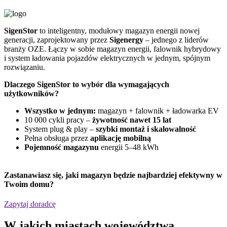
SigenStor
to inteligentny, modułowy magazyn energii nowej
Z
generacji, zaprojektowany przez
Sigenergy
– jednego z liderów
n
branży OZE. Łączy w sobie magazyn energii, falownik hybrydowy
G
i system ładowania pojazdów elektrycznych w jednym, spójnym
f
rozwiązaniu.
D
Dlaczego SigenStor to wybór dla wymagających
użytkowników?
Wszystko w jednym:
magazyn + falownik + ładowarka EV
10 000 cykli pracy –
żywotność nawet 15 lat
System plug & play –
szybki montaż i skalowalność
Pełna obsługa przez
aplikację mobilną
Pojemność magazynu
energii 5–48 kWh
Zastanawiasz się,
jaki magazyn będzie najbardziej efektywny
w
Twoim domu?
Zapytaj doradcę
W jakich miastach województwa