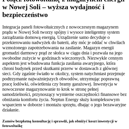
w Nowej Soli – wyższa wydajność i
bezpieczeństwo
Integracja paneli fotowoltaicznych z nowoczesnym magazynem
prądu w Nowej Soli tworzy spójny i wysoce inteligentny system
zarządzania domową energią. Urządzenie samo decyduje o
przekierowaniu nadwyżek do baterii, aby móc je oddać w chwilach
wzmożonego zapotrzebowania na zasilanie. Magazyn energii
gromadzi darmowy prąd ze słońca w ciągu dnia i pozwala na jego
swobodne zużycie w godzinach wieczornych. Niezwykle cennym
aspektem jest wbudowana funkcja zasilania awaryjnego, która
chroni budynek przed skutkami przerw w dostawach z głównej
sieci. Gdy zgaśnie światło w okolicy, system natychmiast przejmuje
podtrzymanie najważniejszych obwodów, utrzymując poprawną
pracę lodówki, oświetlenia czy bramy garażowej. Inwestycja w
nowoczesne magazynowanie to krok w stronę pełnej
samodzielności, przynoszący wymierne oszczędności finansowe bez
obniżania komfortu życia. Neptun Energy służy kompleksowym
wsparciem w doborze i montażu sprzętu, dbając o jego bezawaryjne
działanie.
Zamów bezpłatną konsultację
i sprawdź, jak obniżyć koszt inwestycji w
fotowoltaikę