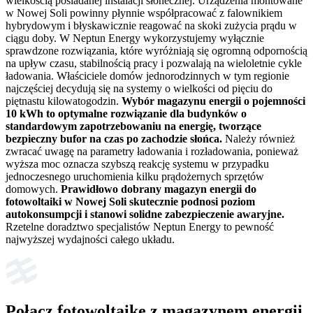
wielkością posiadanej instalacji słonecznej. Urządzenia montowane
w Nowej Soli powinny płynnie współpracować z falownikiem
hybrydowym i błyskawicznie reagować na skoki zużycia prądu w
ciągu doby. W Neptun Energy wykorzystujemy wyłącznie
sprawdzone rozwiązania, które wyróżniają się ogromną odpornością
na upływ czasu, stabilnością pracy i pozwalają na wieloletnie cykle
ładowania. Właściciele domów jednorodzinnych w tym regionie
najczęściej decydują się na systemy o wielkości od pięciu do
piętnastu kilowatogodzin.
Wybór magazynu energii o pojemności
10 kWh to optymalne rozwiązanie dla budynków o
standardowym zapotrzebowaniu na energię, tworzące
bezpieczny bufor na czas po zachodzie słońca.
Należy również
zwracać uwagę na parametry ładowania i rozładowania, ponieważ
wyższa moc oznacza szybszą reakcję systemu w przypadku
jednoczesnego uruchomienia kilku prądożernych sprzętów
domowych.
Prawidłowo dobrany magazyn energii do
fotowoltaiki w Nowej Soli skutecznie podnosi poziom
autokonsumpcji i stanowi solidne zabezpieczenie awaryjne.
Rzetelne doradztwo specjalistów Neptun Energy to pewność
najwyższej wydajności całego układu.
Połącz fotowoltaikę z magazynem energii