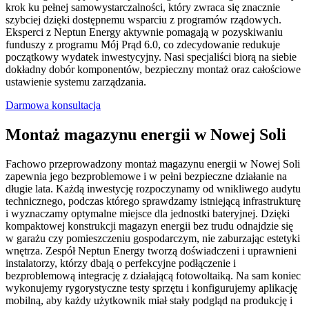
krok ku pełnej samowystarczalności, który zwraca się znacznie
szybciej dzięki dostępnemu wsparciu z programów rządowych.
Eksperci z Neptun Energy aktywnie pomagają w pozyskiwaniu
funduszy z programu Mój Prąd 6.0, co zdecydowanie redukuje
początkowy wydatek inwestycyjny. Nasi specjaliści biorą na siebie
dokładny dobór komponentów, bezpieczny montaż oraz całościowe
ustawienie systemu zarządzania.
Darmowa konsultacja
Montaż magazynu energii w Nowej Soli
Fachowo przeprowadzony montaż magazynu energii w Nowej Soli
zapewnia jego bezproblemowe i w pełni bezpieczne działanie na
długie lata. Każdą inwestycję rozpoczynamy od wnikliwego audytu
technicznego, podczas którego sprawdzamy istniejącą infrastrukturę
i wyznaczamy optymalne miejsce dla jednostki bateryjnej. Dzięki
kompaktowej konstrukcji magazyn energii bez trudu odnajdzie się
w garażu czy pomieszczeniu gospodarczym, nie zaburzając estetyki
wnętrza. Zespół Neptun Energy tworzą doświadczeni i uprawnieni
instalatorzy, którzy dbają o perfekcyjne podłączenie i
bezproblemową integrację z działającą fotowoltaiką. Na sam koniec
wykonujemy rygorystyczne testy sprzętu i konfigurujemy aplikację
mobilną, aby każdy użytkownik miał stały podgląd na produkcję i