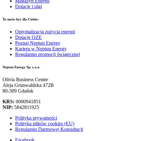
Magazyn Energii
Dotacje i ulgi
To może być dla Ciebie:
Optymalizacja zużycia energii
Dotacje OZE
Poznaj Neptun Energy
Kariera w Neptun Energy
Regulamin promocji świątecznej
Neptun Energy Sp. z o.o.
Olivia Business Centre
Aleja Grunwaldzka 472B
80-309 Gdańsk
KRS:
0000941851
NIP:
5842811925
Polityka prywatności
Polityka plików cookies (EU)
Regulamin Darmowej Konsultacji
Facebook