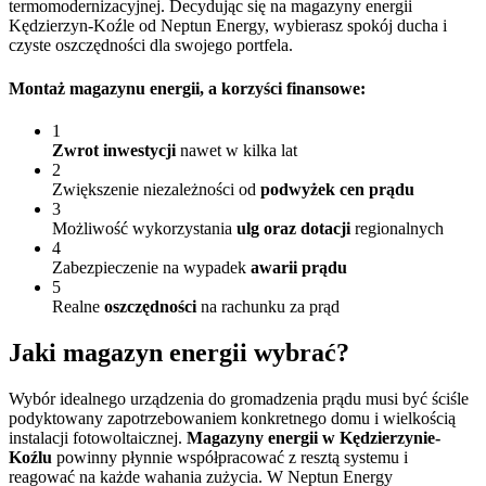
termomodernizacyjnej. Decydując się na magazyny energii
Kędzierzyn-Koźle od Neptun Energy, wybierasz spokój ducha i
czyste oszczędności dla swojego portfela.
Montaż magazynu energii
, a korzyści finansowe:
1
Zwrot inwestycji
nawet w kilka lat
2
Zwiększenie niezależności od
podwyżek cen prądu
3
Możliwość wykorzystania
ulg oraz dotacji
regionalnych
4
Zabezpieczenie na wypadek
awarii prądu
5
Realne
oszczędności
na rachunku za prąd
Jaki magazyn energii wybrać?
Wybór idealnego urządzenia do gromadzenia prądu musi być ściśle
podyktowany zapotrzebowaniem konkretnego domu i wielkością
instalacji fotowoltaicznej.
Magazyny energii w Kędzierzynie-
Koźlu
powinny płynnie współpracować z resztą systemu i
reagować na każde wahania zużycia. W Neptun Energy