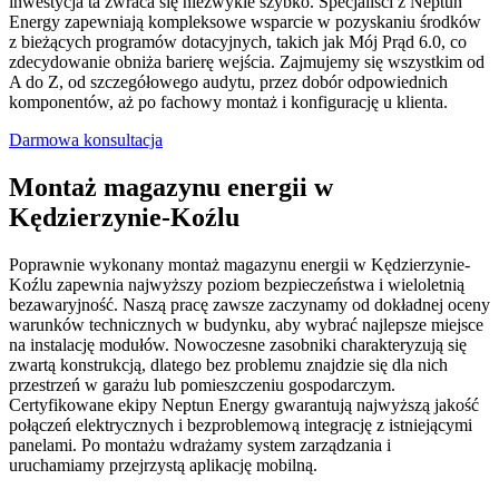
inwestycja ta zwraca się niezwykle szybko. Specjaliści z Neptun
Energy zapewniają kompleksowe wsparcie w pozyskaniu środków
z bieżących programów dotacyjnych, takich jak Mój Prąd 6.0, co
zdecydowanie obniża barierę wejścia. Zajmujemy się wszystkim od
A do Z, od szczegółowego audytu, przez dobór odpowiednich
komponentów, aż po fachowy montaż i konfigurację u klienta.
Darmowa konsultacja
Montaż magazynu energii w
Kędzierzynie-Koźlu
Poprawnie wykonany montaż magazynu energii w Kędzierzynie-
Koźlu zapewnia najwyższy poziom bezpieczeństwa i wieloletnią
bezawaryjność. Naszą pracę zawsze zaczynamy od dokładnej oceny
warunków technicznych w budynku, aby wybrać najlepsze miejsce
na instalację modułów. Nowoczesne zasobniki charakteryzują się
zwartą konstrukcją, dlatego bez problemu znajdzie się dla nich
przestrzeń w garażu lub pomieszczeniu gospodarczym.
Certyfikowane ekipy Neptun Energy gwarantują najwyższą jakość
połączeń elektrycznych i bezproblemową integrację z istniejącymi
panelami. Po montażu wdrażamy system zarządzania i
uruchamiamy przejrzystą aplikację mobilną.