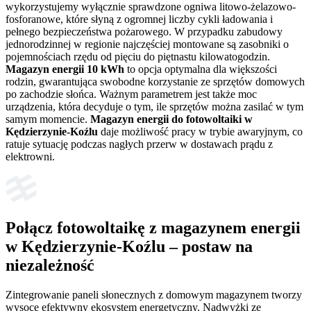
wykorzystujemy wyłącznie sprawdzone ogniwa litowo-żelazowo-
fosforanowe, które słyną z ogromnej liczby cykli ładowania i
pełnego bezpieczeństwa pożarowego. W przypadku zabudowy
jednorodzinnej w regionie najczęściej montowane są zasobniki o
pojemnościach rzędu od pięciu do piętnastu kilowatogodzin.
Magazyn energii 10 kWh
to opcja optymalna dla większości
rodzin, gwarantująca swobodne korzystanie ze sprzętów domowych
po zachodzie słońca. Ważnym parametrem jest także moc
urządzenia, która decyduje o tym, ile sprzętów można zasilać w tym
samym momencie.
Magazyn energii do fotowoltaiki w
Kędzierzynie-Koźlu
daje możliwość pracy w trybie awaryjnym, co
ratuje sytuację podczas nagłych przerw w dostawach prądu z
elektrowni.
Połącz fotowoltaikę z magazynem energii
w Kędzierzynie-Koźlu – postaw na
niezależność
Zintegrowanie paneli słonecznych z domowym magazynem tworzy
wysoce efektywny ekosystem energetyczny. Nadwyżki ze