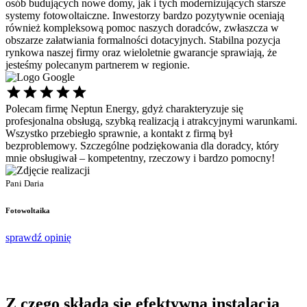
osób budujących nowe domy, jak i tych modernizujących starsze
systemy fotowoltaiczne. Inwestorzy bardzo pozytywnie oceniają
również kompleksową pomoc naszych doradców, zwłaszcza w
obszarze załatwiania formalności dotacyjnych. Stabilna pozycja
rynkowa naszej firmy oraz wieloletnie gwarancje sprawiają, że
jesteśmy polecanym partnerem w regionie.
Polecam firmę Neptun Energy, gdyż charakteryzuje się
Ś
profesjonalna obsługą, szybką realizacją i atrakcyjnymi warunkami.
s
Wszystko przebiegło sprawnie, a kontakt z firmą był
p
bezproblemowy. Szczególne podziękowania dla doradcy, który
d
mnie obsługiwał – kompetentny, rzeczowy i bardzo pomocny!
P
P
Pani Daria
F
Fotowoltaika
s
sprawdź opinię
Z czego składa się
efektywna instalacja