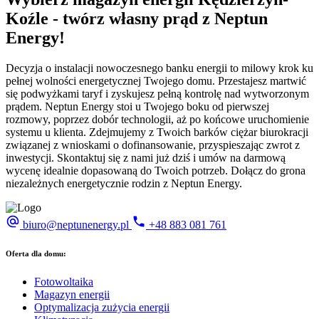
Koźle - twórz własny prąd z Neptun
Energy!
Decyzja o instalacji nowoczesnego banku energii to milowy krok ku
pełnej wolności energetycznej Twojego domu. Przestajesz martwić
się podwyżkami taryf i zyskujesz pełną kontrolę nad wytworzonym
prądem. Neptun Energy stoi u Twojego boku od pierwszej
rozmowy, poprzez dobór technologii, aż po końcowe uruchomienie
systemu u klienta. Zdejmujemy z Twoich barków ciężar biurokracji
związanej z wnioskami o dofinansowanie, przyspieszając zwrot z
inwestycji. Skontaktuj się z nami już dziś i umów na darmową
wycenę idealnie dopasowaną do Twoich potrzeb. Dołącz do grona
niezależnych energetycznie rodzin z Neptun Energy.
biuro@neptunenergy.pl
+48
883 081 761
Oferta dla domu:
Fotowoltaika
Magazyn energii
Optymalizacja zużycia energii