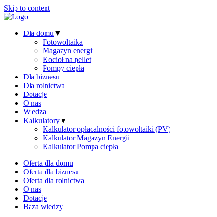
Skip to content
Dla domu
▼
Fotowoltaika
Magazyn energii
Kocioł na pellet
Pompy ciepła
Dla biznesu
Dla rolnictwa
Dotacje
O nas
Wiedza
Kalkulatory
▼
Kalkulator opłacalności fotowoltaiki (PV)
Kalkulator Magazyn Energii
Kalkulator Pompa ciepła
Oferta dla domu
Oferta dla biznesu
Oferta dla rolnictwa
O nas
Dotacje
Baza wiedzy