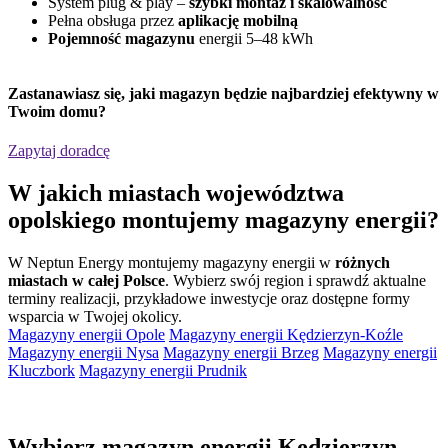
System plug & play –
szybki montaż i skalowalność
Pełna obsługa przez
aplikację mobilną
Pojemność magazynu
energii 5–48 kWh
Zastanawiasz się,
jaki magazyn będzie najbardziej efektywny
w
Twoim domu?
Zapytaj doradcę
W jakich miastach województwa
opolskiego montujemy magazyny energii?
W Neptun Energy montujemy magazyny energii w
różnych
miastach w całej Polsce
. Wybierz swój region i sprawdź aktualne
terminy realizacji, przykładowe inwestycje oraz dostępne formy
wsparcia w Twojej okolicy.
Magazyny energii Opole
Magazyny energii Kędzierzyn-Koźle
Magazyny energii Nysa
Magazyny energii Brzeg
Magazyny energii
Kluczbork
Magazyny energii Prudnik
Wybierz magazyn energii Kędzierzyn-