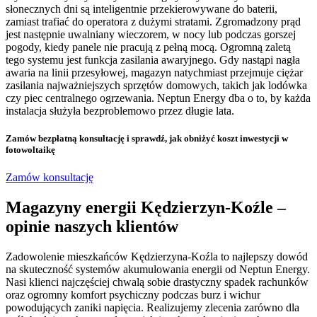
słonecznych dni są inteligentnie przekierowywane do baterii,
zamiast trafiać do operatora z dużymi stratami. Zgromadzony prąd
jest następnie uwalniany wieczorem, w nocy lub podczas gorszej
pogody, kiedy panele nie pracują z pełną mocą. Ogromną zaletą
tego systemu jest funkcja zasilania awaryjnego. Gdy nastąpi nagła
awaria na linii przesyłowej, magazyn natychmiast przejmuje ciężar
zasilania najważniejszych sprzętów domowych, takich jak lodówka
czy piec centralnego ogrzewania. Neptun Energy dba o to, by każda
instalacja służyła bezproblemowo przez długie lata.
Zamów bezpłatną konsultację
i sprawdź, jak obniżyć koszt inwestycji w
fotowoltaikę
Zamów konsultację
Magazyny energii Kędzierzyn-Koźle –
opinie naszych klientów
Zadowolenie mieszkańców Kędzierzyna-Koźla to najlepszy dowód
na skuteczność systemów akumulowania energii od Neptun Energy.
Nasi klienci najczęściej chwalą sobie drastyczny spadek rachunków
oraz ogromny komfort psychiczny podczas burz i wichur
powodujących zaniki napięcia. Realizujemy zlecenia zarówno dla