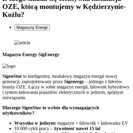
OZE, którą montujemy w Kędzierzynie-
Koźlu?
Magazyny Energii
Magazyn Energy SigEnergy
SigenStor
to inteligentny, modułowy magazyn energii nowej
Z
generacji, zaprojektowany przez
Sigenergy
– jednego z liderów
n
branży OZE. Łączy w sobie magazyn energii, falownik hybrydowy
G
i system ładowania pojazdów elektrycznych w jednym, spójnym
f
rozwiązaniu.
D
Dlaczego SigenStor to wybór dla wymagających
użytkowników?
Wszystko w jednym:
magazyn + falownik + ładowarka EV
10 000 cykli pracy –
żywotność nawet 15 lat