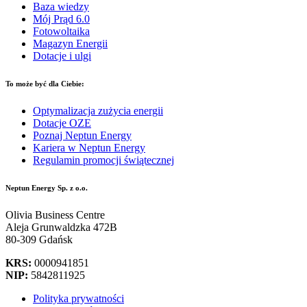
Baza wiedzy
Mój Prąd 6.0
Fotowoltaika
Magazyn Energii
Dotacje i ulgi
To może być dla Ciebie:
Optymalizacja zużycia energii
Dotacje OZE
Poznaj Neptun Energy
Kariera w Neptun Energy
Regulamin promocji świątecznej
Neptun Energy Sp. z o.o.
Olivia Business Centre
Aleja Grunwaldzka 472B
80-309 Gdańsk
KRS:
0000941851
NIP:
5842811925
Polityka prywatności