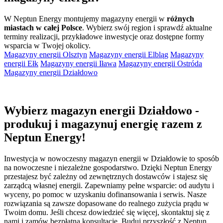
W Neptun Energy montujemy magazyny energii w
różnych
miastach w całej Polsce
. Wybierz swój region i sprawdź aktualne
terminy realizacji, przykładowe inwestycje oraz dostępne formy
wsparcia w Twojej okolicy.
Magazyny energii Olsztyn
Magazyny energii Elbląg
Magazyny
energii Ełk
Magazyny energii Iława
Magazyny energii Ostróda
Magazyny energii Działdowo
Wybierz magazyn energii Działdowo -
produkuj i magazynuj energię razem z
Neptun Energy!
Inwestycja w nowoczesny magazyn energii w Działdowie to sposób
na nowoczesne i niezależne gospodarstwo. Dzięki Neptun Energy
przestajesz być zależny od zewnętrznych dostawców i stajesz się
zarządcą własnej energii. Zapewniamy pełne wsparcie: od audytu i
wyceny, po pomoc w uzyskaniu dofinansowania i serwis. Nasze
rozwiązania są zawsze dopasowane do realnego zużycia prądu w
Twoim domu. Jeśli chcesz dowiedzieć się więcej, skontaktuj się z
nami i zamów bezpłatną konsultację. Buduj przyszłość z Neptun