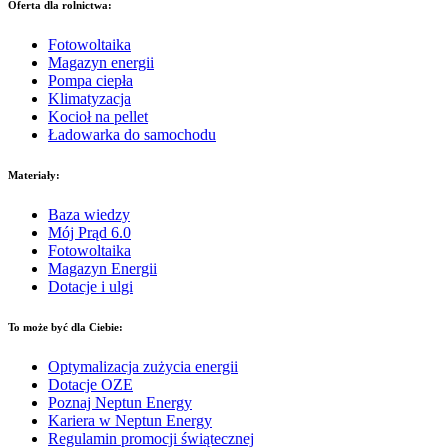
Oferta dla rolnictwa:
Fotowoltaika
Magazyn energii
Pompa ciepła
Klimatyzacja
Kocioł na pellet
Ładowarka do samochodu
Materiały:
Baza wiedzy
Mój Prąd 6.0
Fotowoltaika
Magazyn Energii
Dotacje i ulgi
To może być dla Ciebie:
Optymalizacja zużycia energii
Dotacje OZE
Poznaj Neptun Energy
Kariera w Neptun Energy
Regulamin promocji świątecznej