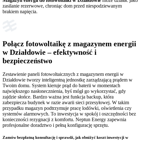
Magazyn energii do fotowoltaiki w Działdowie
może działać jako
zasilanie rezerwowe, chroniąc dom przed niespodziewanym
brakiem napięcia.
Połącz fotowoltaikę z magazynem energii
w Działdowie – efektywność i
bezpieczeństwo
Zestawienie paneli fotowoltaicznych z magazynem energii w
Działdowie tworzy inteligentną jednostkę zarządzającą prądem w
Twoim domu. System kieruje prąd do baterii w momentach
największego nasłonecznienia, byś mógł go wykorzystać, gdy
zajdzie słońce. Bardzo ważna jest funkcja backup, która
zabezpiecza budynek w razie awarii sieci przesyłowej. W takim
przypadku magazyn podtrzymuje pracę lodówki, oświetlenia czy
systemów alarmowych. To inwestycja w spokój i oszczędności bez
konieczności rezygnacji z komfortu. Neptun Energy zapewnia
profesjonalne doradztwo i pełną konfigurację sprzętu.
Zamów bezpłatną konsultację
i sprawdź, jak obniżyć koszt inwestycji w