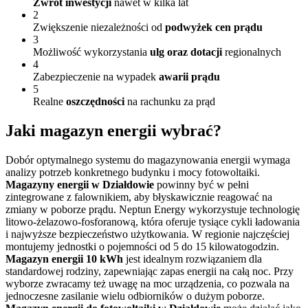
Zwrot inwestycji
nawet w kilka lat
2
Zwiększenie niezależności od
podwyżek cen prądu
3
Możliwość wykorzystania
ulg oraz dotacji
regionalnych
4
Zabezpieczenie na wypadek
awarii prądu
5
Realne
oszczędności
na rachunku za prąd
Jaki magazyn energii wybrać?
Dobór optymalnego systemu do magazynowania energii wymaga
analizy potrzeb konkretnego budynku i mocy fotowoltaiki.
Magazyny energii w Działdowie
powinny być w pełni
zintegrowane z falownikiem, aby błyskawicznie reagować na
zmiany w poborze prądu. Neptun Energy wykorzystuje technologię
litowo-żelazowo-fosforanową, która oferuje tysiące cykli ładowania
i najwyższe bezpieczeństwo użytkowania. W regionie najczęściej
montujemy jednostki o pojemności od 5 do 15 kilowatogodzin.
Magazyn energii 10 kWh
jest idealnym rozwiązaniem dla
standardowej rodziny, zapewniając zapas energii na całą noc. Przy
wyborze zwracamy też uwagę na moc urządzenia, co pozwala na
jednoczesne zasilanie wielu odbiorników o dużym poborze.