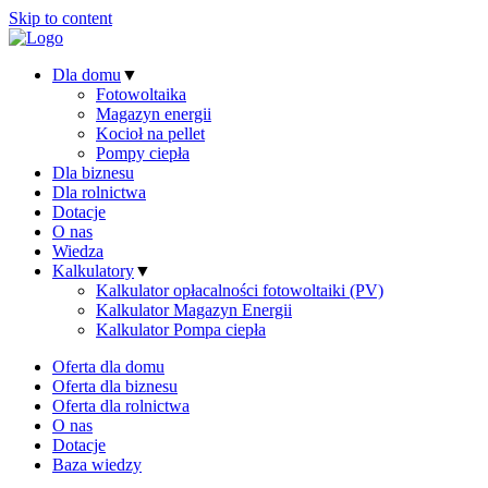
Skip to content
Dla domu
▼
Fotowoltaika
Magazyn energii
Kocioł na pellet
Pompy ciepła
Dla biznesu
Dla rolnictwa
Dotacje
O nas
Wiedza
Kalkulatory
▼
Kalkulator opłacalności fotowoltaiki (PV)
Kalkulator Magazyn Energii
Kalkulator Pompa ciepła
Oferta dla domu
Oferta dla biznesu
Oferta dla rolnictwa
O nas
Dotacje
Baza wiedzy