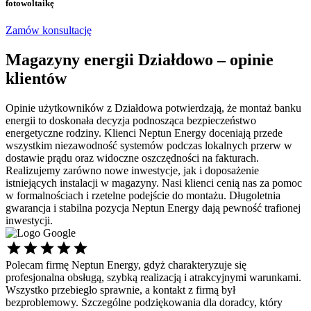
fotowoltaikę
Zamów konsultację
Magazyny energii Działdowo – opinie
klientów
Opinie użytkowników z Działdowa potwierdzają, że montaż banku
energii to doskonała decyzja podnosząca bezpieczeństwo
energetyczne rodziny. Klienci Neptun Energy doceniają przede
wszystkim niezawodność systemów podczas lokalnych przerw w
dostawie prądu oraz widoczne oszczędności na fakturach.
Realizujemy zarówno nowe inwestycje, jak i doposażenie
istniejących instalacji w magazyny. Nasi klienci cenią nas za pomoc
w formalnościach i rzetelne podejście do montażu. Długoletnia
gwarancja i stabilna pozycja Neptun Energy dają pewność trafionej
inwestycji.
Polecam firmę Neptun Energy, gdyż charakteryzuje się
Ś
profesjonalna obsługą, szybką realizacją i atrakcyjnymi warunkami.
s
Wszystko przebiegło sprawnie, a kontakt z firmą był
p
bezproblemowy. Szczególne podziękowania dla doradcy, który
d