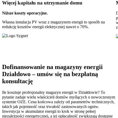
Więcej kapitału
na utrzymanie domu
Niższe koszty operacyjne.
D
p
Własna instalacja PV wraz z magazynem energii to sposób na
w
redukcję kosztów energii elektrycznej nawet o 70%.
z
Dofinansowanie na magazyny energii
Działdowo – umów się na bezpłatną
konsultację
Ile kosztuje profesjonalny magazyn energii w Działdowie? To
pytanie zadaje wielu właścicieli domów myślących o nowoczesnym
systemie OZE. Cena końcowa zależy od parametrów technicznych,
takich jak pojemność oraz trwałość zastosowanych ogniw.
Inwestycja w akumulator energii to krok w stronę pełnej
niezależności energetycznej, a jej opłacalność zwiększają dostępne