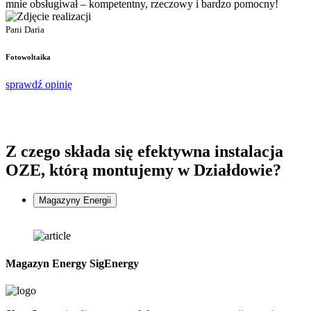
mnie obsługiwał – kompetentny, rzeczowy i bardzo pomocny!
P
P
Pani Daria
F
Fotowoltaika
s
sprawdź opinię
Z czego składa się
efektywna instalacja
OZE, którą montujemy w Działdowie?
Magazyny Energii
Magazyn Energy SigEnergy