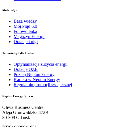
Materiały:
Baza wiedzy
Mój Prąd 6.0
Fotowoltaika
Magazyn Energii
Dotacje i ulgi
To może być dla Ciebie:
Optymalizacja zużycia energii
Dotacje OZE
Poznaj Neptun Energy
Kariera w Neptun Energy
Regulamin promocji świątecznej
Neptun Energy Sp. z o.o.
Olivia Business Centre
Aleja Grunwaldzka 472B
80-309 Gdańsk