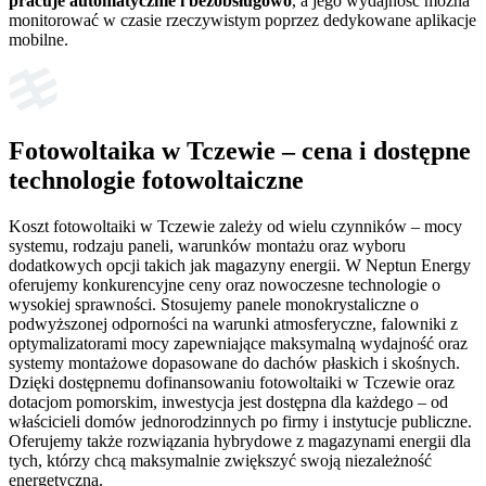
pracuje automatycznie i bezobsługowo
, a jego wydajność można
monitorować w czasie rzeczywistym poprzez dedykowane aplikacje
mobilne.
Fotowoltaika w Tczewie – cena i dostępne
technologie fotowoltaiczne
Koszt fotowoltaiki w Tczewie zależy od wielu czynników – mocy
systemu, rodzaju paneli, warunków montażu oraz wyboru
dodatkowych opcji takich jak magazyny energii. W Neptun Energy
oferujemy konkurencyjne ceny oraz nowoczesne technologie o
wysokiej sprawności. Stosujemy panele monokrystaliczne o
podwyższonej odporności na warunki atmosferyczne, falowniki z
optymalizatorami mocy zapewniające maksymalną wydajność oraz
systemy montażowe dopasowane do dachów płaskich i skośnych.
Dzięki dostępnemu dofinansowaniu fotowoltaiki w Tczewie oraz
dotacjom pomorskim, inwestycja jest dostępna dla każdego – od
właścicieli domów jednorodzinnych po firmy i instytucje publiczne.
Oferujemy także rozwiązania hybrydowe z magazynami energii dla
tych, którzy chcą maksymalnie zwiększyć swoją niezależność
energetyczną.