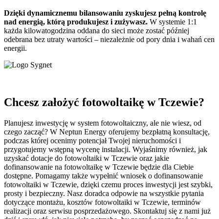
Dzięki dynamicznemu bilansowaniu zyskujesz pełną kontrolę
nad energią, którą produkujesz i zużywasz.
W systemie 1:1
każda kilowatogodzina oddana do sieci może zostać później
odebrana bez utraty wartości – niezależnie od pory dnia i wahań cen
energii.
Chcesz założyć fotowoltaikę w Tczewie?
Planujesz inwestycję w system fotowoltaiczny, ale nie wiesz, od
czego zacząć? W Neptun Energy oferujemy bezpłatną konsultację,
podczas której ocenimy potencjał Twojej nieruchomości i
przygotujemy wstępną wycenę instalacji. Wyjaśnimy również, jak
uzyskać dotacje do fotowoltaiki w Tczewie oraz jakie
dofinansowanie na fotowoltaikę w Tczewie będzie dla Ciebie
dostępne. Pomagamy także wypełnić wniosek o dofinansowanie
fotowoltaiki w Tczewie, dzięki czemu proces inwestycji jest szybki,
prosty i bezpieczny. Nasz doradca odpowie na wszystkie pytania
dotyczące montażu, kosztów fotowoltaiki w Tczewie, terminów
realizacji oraz serwisu posprzedażowego. Skontaktuj się z nami już