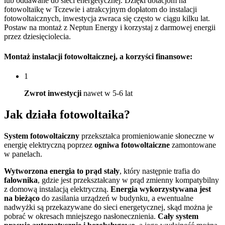
lub oddawane do sieci energetycznej. Dzięki dotacjom na
fotowoltaikę w Tczewie i atrakcyjnym dopłatom do instalacji
fotowoltaicznych, inwestycja zwraca się często w ciągu kilku lat.
Postaw na montaż z Neptun Energy i korzystaj z darmowej energii
przez dziesięciolecia.
Montaż instalacji fotowoltaicznej
, a korzyści finansowe:
1
Zwrot inwestycji
nawet w 5-6 lat
Jak działa
fotowoltaika?
System fotowoltaiczny
przekształca promieniowanie słoneczne w
energię elektryczną poprzez
ogniwa fotowoltaiczne
zamontowane
w panelach.
Wytworzona energia to prąd stały
, który następnie trafia do
falownika
, gdzie jest przekształcany w prąd zmienny kompatybilny
z domową instalacją elektryczną.
Energia wykorzystywana jest
na bieżąco
do zasilania urządzeń w budynku, a ewentualne
nadwyżki są przekazywane do sieci energetycznej, skąd można je
pobrać w okresach mniejszego nasłonecznienia.
Cały system