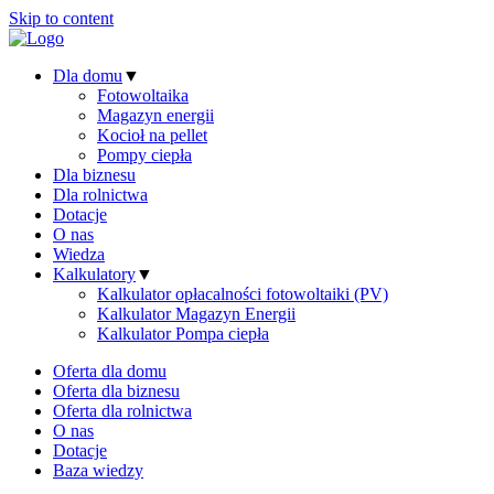
Skip to content
Dla domu
▼
Fotowoltaika
Magazyn energii
Kocioł na pellet
Pompy ciepła
Dla biznesu
Dla rolnictwa
Dotacje
O nas
Wiedza
Kalkulatory
▼
Kalkulator opłacalności fotowoltaiki (PV)
Kalkulator Magazyn Energii
Kalkulator Pompa ciepła
Oferta dla domu
Oferta dla biznesu
Oferta dla rolnictwa
O nas
Dotacje
Baza wiedzy