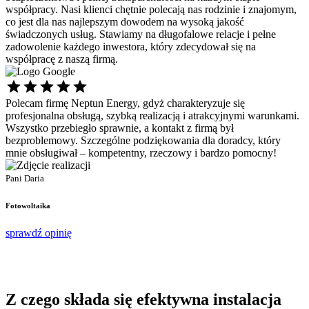
współpracy. Nasi klienci chętnie polecają nas rodzinie i znajomym,
co jest dla nas najlepszym dowodem na wysoką jakość
świadczonych usług. Stawiamy na długofalowe relacje i pełne
zadowolenie każdego inwestora, który zdecydował się na
współpracę z naszą firmą.
Polecam firmę Neptun Energy, gdyż charakteryzuje się
Ś
profesjonalna obsługą, szybką realizacją i atrakcyjnymi warunkami.
s
Wszystko przebiegło sprawnie, a kontakt z firmą był
p
bezproblemowy. Szczególne podziękowania dla doradcy, który
d
mnie obsługiwał – kompetentny, rzeczowy i bardzo pomocny!
P
P
Pani Daria
F
Fotowoltaika
s
sprawdź opinię
Z czego składa się
efektywna instalacja