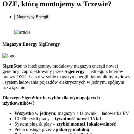
OZE, którą montujemy w Tczewie?
Magazyny Energii
Magazyn Energy SigEnergy
SigenStor
to inteligentny, modułowy magazyn energii nowej
Z
generacji, zaprojektowany przez
Sigenergy
– jednego z liderów
n
branży OZE. Łączy w sobie magazyn energii, falownik hybrydowy
G
i system ładowania pojazdów elektrycznych w jednym, spójnym
f
rozwiązaniu.
D
Dlaczego SigenStor to wybór dla wymagających
użytkowników?
Wszystko w jednym:
magazyn + falownik + ładowarka EV
10 000 cykli pracy –
żywotność nawet 15 lat
System plug & play –
szybki montaż i skalowalność
Pełna obsługa przez
aplikację mobilną