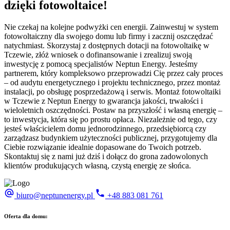
dzięki fotowoltaice!
Nie czekaj na kolejne podwyżki cen energii. Zainwestuj w system
fotowoltaiczny dla swojego domu lub firmy i zacznij oszczędzać
natychmiast. Skorzystaj z dostępnych dotacji na fotowoltaikę w
Tczewie, złóż wniosek o dofinansowanie i zrealizuj swoją
inwestycję z pomocą specjalistów Neptun Energy. Jesteśmy
partnerem, który kompleksowo przeprowadzi Cię przez cały proces
– od audytu energetycznego i projektu technicznego, przez montaż
instalacji, po obsługę posprzedażową i serwis. Montaż fotowoltaiki
w Tczewie z Neptun Energy to gwarancja jakości, trwałości i
wieloletnich oszczędności. Postaw na przyszłość i własną energię –
to inwestycja, która się po prostu opłaca. Niezależnie od tego, czy
jesteś właścicielem domu jednorodzinnego, przedsiębiorcą czy
zarządzasz budynkiem użyteczności publicznej, przygotujemy dla
Ciebie rozwiązanie idealnie dopasowane do Twoich potrzeb.
Skontaktuj się z nami już dziś i dołącz do grona zadowolonych
klientów produkujących własną, czystą energię ze słońca.
biuro@neptunenergy.pl
+48
883 081 761
Oferta dla domu: