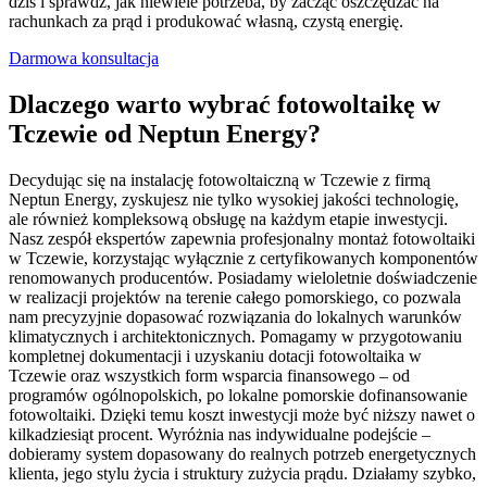
dziś i sprawdź, jak niewiele potrzeba, by zacząć oszczędzać na
rachunkach za prąd i produkować własną, czystą energię.
Darmowa konsultacja
Dlaczego warto wybrać fotowoltaikę w
Tczewie od Neptun Energy?
Decydując się na instalację fotowoltaiczną w Tczewie z firmą
Neptun Energy, zyskujesz nie tylko wysokiej jakości technologię,
ale również kompleksową obsługę na każdym etapie inwestycji.
Nasz zespół ekspertów zapewnia profesjonalny montaż fotowoltaiki
w Tczewie, korzystając wyłącznie z certyfikowanych komponentów
renomowanych producentów. Posiadamy wieloletnie doświadczenie
w realizacji projektów na terenie całego pomorskiego, co pozwala
nam precyzyjnie dopasować rozwiązania do lokalnych warunków
klimatycznych i architektonicznych. Pomagamy w przygotowaniu
kompletnej dokumentacji i uzyskaniu dotacji fotowoltaika w
Tczewie oraz wszystkich form wsparcia finansowego – od
programów ogólnopolskich, po lokalne pomorskie dofinansowanie
fotowoltaiki. Dzięki temu koszt inwestycji może być niższy nawet o
kilkadziesiąt procent. Wyróżnia nas indywidualne podejście –
dobieramy system dopasowany do realnych potrzeb energetycznych
klienta, jego stylu życia i struktury zużycia prądu. Działamy szybko,