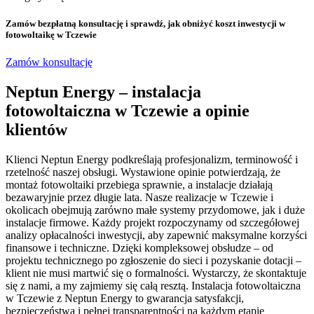
Zamów bezpłatną konsultację
i sprawdź, jak obniżyć koszt inwestycji w
fotowoltaikę w Tczewie
Zamów konsultację
Neptun Energy – instalacja
fotowoltaiczna w Tczewie a opinie
klientów
Klienci Neptun Energy podkreślają profesjonalizm, terminowość i
rzetelność naszej obsługi. Wystawione opinie potwierdzają, że
montaż fotowoltaiki przebiega sprawnie, a instalacje działają
bezawaryjnie przez długie lata. Nasze realizacje w Tczewie i
okolicach obejmują zarówno małe systemy przydomowe, jak i duże
instalacje firmowe. Każdy projekt rozpoczynamy od szczegółowej
analizy opłacalności inwestycji, aby zapewnić maksymalne korzyści
finansowe i techniczne. Dzięki kompleksowej obsłudze – od
projektu technicznego po zgłoszenie do sieci i pozyskanie dotacji –
klient nie musi martwić się o formalności. Wystarczy, że skontaktuje
się z nami, a my zajmiemy się całą resztą. Instalacja fotowoltaiczna
w Tczewie z Neptun Energy to gwarancja satysfakcji,
bezpieczeństwa i pełnej transparentności na każdym etapie