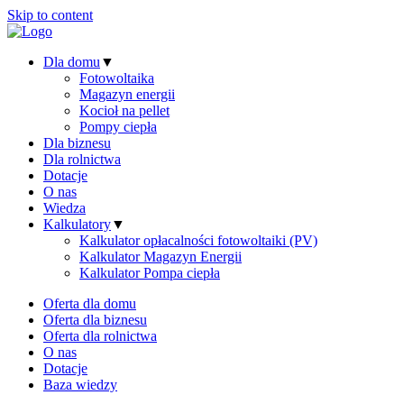
Skip to content
Dla domu
▼
Fotowoltaika
Magazyn energii
Kocioł na pellet
Pompy ciepła
Dla biznesu
Dla rolnictwa
Dotacje
O nas
Wiedza
Kalkulatory
▼
Kalkulator opłacalności fotowoltaiki (PV)
Kalkulator Magazyn Energii
Kalkulator Pompa ciepła
Oferta dla domu
Oferta dla biznesu
Oferta dla rolnictwa
O nas
Dotacje
Baza wiedzy