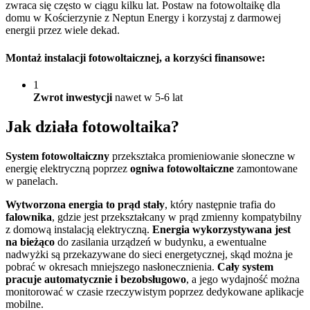
zwraca się często w ciągu kilku lat. Postaw na fotowoltaikę dla
domu w Kościerzynie z Neptun Energy i korzystaj z darmowej
energii przez wiele dekad.
Montaż instalacji fotowoltaicznej
, a korzyści finansowe:
1
Zwrot inwestycji
nawet w 5-6 lat
Jak działa
fotowoltaika?
System fotowoltaiczny
przekształca promieniowanie słoneczne w
energię elektryczną poprzez
ogniwa fotowoltaiczne
zamontowane
w panelach.
Wytworzona energia to prąd stały
, który następnie trafia do
falownika
, gdzie jest przekształcany w prąd zmienny kompatybilny
z domową instalacją elektryczną.
Energia wykorzystywana jest
na bieżąco
do zasilania urządzeń w budynku, a ewentualne
nadwyżki są przekazywane do sieci energetycznej, skąd można je
pobrać w okresach mniejszego nasłonecznienia.
Cały system
pracuje automatycznie i bezobsługowo
, a jego wydajność można
monitorować w czasie rzeczywistym poprzez dedykowane aplikacje
mobilne.