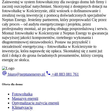
Zainwestuj w system fotowoltaiczny dla swojego domu lub firmy i
zacznij oszczędzać natychmiast. Skorzystaj z dostępnych dotacji na
fotowoltaikę w Kościerzynie, złóż wniosek o dofinansowanie i
zrealizuj swoją inwestycję z pomocą doświadczonych specjalistów
Neptun Energy. Jesteśmy partnerem, który przeprowadzi Cię przez
cały proces – od audytu energetycznego i projektu, przez
profesjonalny montaż, aż po pełną obsługę posprzedażową i serwis.
Montaż fotowoltaiki w Kościerzynie z Neptun Energy to gwarancja
najwyższej jakości komponentów, rzetelnego wykonania i
długoterminowej niezawodności. Postaw na przyszłość i
niezależność energetyczną – fotowoltaika w Kościerzynie to
inwestycja, która naprawdę się opłaca. Skontaktuj się z nami już
dziś i dołącz do grona świadomych prosumentów, którzy czerpią
energię ze słońca.
biuro@neptunenergy.pl
+48
883 081 761
Oferta dla domu:
Fotowoltaika
Magazyn energii
Optymalizacja zużycia energii
Klimatyzacja