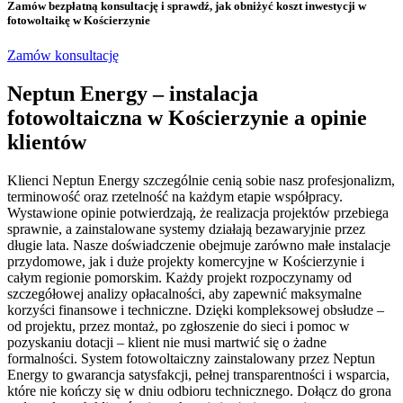
Zamów bezpłatną konsultację
i sprawdź, jak obniżyć koszt inwestycji w
fotowoltaikę w Kościerzynie
Zamów konsultację
Neptun Energy – instalacja
fotowoltaiczna w Kościerzynie a opinie
klientów
Klienci Neptun Energy szczególnie cenią sobie nasz profesjonalizm,
terminowość oraz rzetelność na każdym etapie współpracy.
Wystawione opinie potwierdzają, że realizacja projektów przebiega
sprawnie, a zainstalowane systemy działają bezawaryjnie przez
długie lata. Nasze doświadczenie obejmuje zarówno małe instalacje
przydomowe, jak i duże projekty komercyjne w Kościerzynie i
całym regionie pomorskim. Każdy projekt rozpoczynamy od
szczegółowej analizy opłacalności, aby zapewnić maksymalne
korzyści finansowe i techniczne. Dzięki kompleksowej obsłudze –
od projektu, przez montaż, po zgłoszenie do sieci i pomoc w
pozyskaniu dotacji – klient nie musi martwić się o żadne
formalności. System fotowoltaiczny zainstalowany przez Neptun
Energy to gwarancja satysfakcji, pełnej transparentności i wsparcia,
które nie kończy się w dniu odbioru technicznego. Dołącz do grona