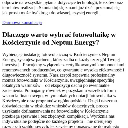
odpowie na wszystkie pytania dotyczące technologii, kosztów oraz
terminów realizacji. Skontaktuj się z nami już dziś i przekonaj się,
jak prosta może być droga do własnej, czystej energii.
Darmowa konsultacja
Dlaczego warto wybrać fotowoltaikę w
Kościerzynie od Neptun Energy?
Wybierając instalację fotowoltaiczną w Kościerzynie z Neptun
Energy, zyskujesz partnera, który zadba o każdy szczegół Twojej
inwestycji. Pracujemy wyłącznie z certyfikowanymi komponentami
renomowanych producentów, co gwarantuje wysoką efektywność i
długowieczność systemu. Nasz zespół zapewnia profesjonalny
montaż fotowoltaiki w Kościerzynie, uwzględniając specyfikę
lokalnych warunków – od ekspozycji dachu po ewentualne
zacienienia. Pomagamy również w pozyskaniu wszelkich form
wsparcia finansowego, w tym lokalnych dotacji fotowoltaika w
Kościerzynie oraz programów ogólnopolskich. Dzięki naszemu
doświadczeniu w obsłudze wniosków dotacyjnych, proces
uzyskania dofinansowania na fotowoltaikę w Kościerzynie
przebiega sprawnie i bez zbędnych komplikacji. Wyróżnia nas
indywidualne podejście do każdego projektu – nie oferujemy
rozwiązań szablonowych, lecz systemy dopasowane do realnego