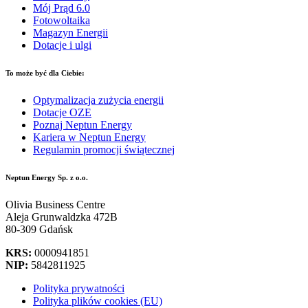
Mój Prąd 6.0
Fotowoltaika
Magazyn Energii
Dotacje i ulgi
To może być dla Ciebie:
Optymalizacja zużycia energii
Dotacje OZE
Poznaj Neptun Energy
Kariera w Neptun Energy
Regulamin promocji świątecznej
Neptun Energy Sp. z o.o.
Olivia Business Centre
Aleja Grunwaldzka 472B
80-309 Gdańsk
KRS:
0000941851
NIP:
5842811925
Polityka prywatności
Polityka plików cookies (EU)