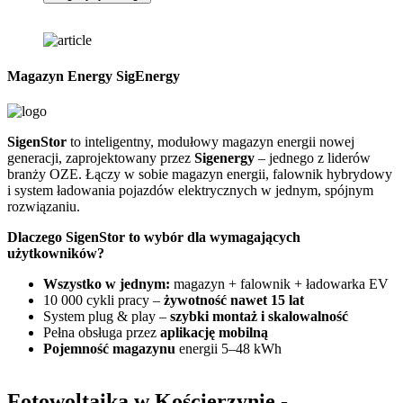
Magazyn Energy SigEnergy
SigenStor
to inteligentny, modułowy magazyn energii nowej
Z
generacji, zaprojektowany przez
Sigenergy
– jednego z liderów
n
branży OZE. Łączy w sobie magazyn energii, falownik hybrydowy
G
i system ładowania pojazdów elektrycznych w jednym, spójnym
f
rozwiązaniu.
D
Dlaczego SigenStor to wybór dla wymagających
użytkowników?
Wszystko w jednym:
magazyn + falownik + ładowarka EV
10 000 cykli pracy –
żywotność nawet 15 lat
System plug & play –
szybki montaż i skalowalność
Pełna obsługa przez
aplikację mobilną
Pojemność magazynu
energii 5–48 kWh
Fotowoltaika w Kościerzynie
-