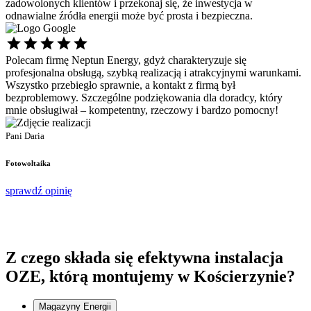
zadowolonych klientów i przekonaj się, że inwestycja w
odnawialne źródła energii może być prosta i bezpieczna.
Polecam firmę Neptun Energy, gdyż charakteryzuje się
Ś
profesjonalna obsługą, szybką realizacją i atrakcyjnymi warunkami.
s
Wszystko przebiegło sprawnie, a kontakt z firmą był
p
bezproblemowy. Szczególne podziękowania dla doradcy, który
d
mnie obsługiwał – kompetentny, rzeczowy i bardzo pomocny!
P
P
Pani Daria
F
Fotowoltaika
s
sprawdź opinię
Z czego składa się
efektywna instalacja
OZE, którą montujemy w Kościerzynie?
Magazyny Energii