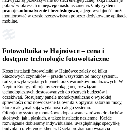
nadwyżki są przekazywane do sieci energetycznej, skąd można je
pobrać w okresach mniejszego nasłonecznienia.
Cały system
pracuje automatycznie i bezobsługowo
, a jego wydajność można
monitorować w czasie rzeczywistym poprzez dedykowane aplikacje
mobilne.
Fotowoltaika w Hajnówce – cena i
dostępne technologie fotowoltaiczne
Koszt instalacji fotowoltaiki w Hajnówce zależy od kilku
kluczowych czynników – przede wszystkim od mocy systemu,
rodzaju wykorzystanych paneli oraz warunków montażowych. W
Neptun Energy oferujemy szeroką gamę rozwiązań
technologicznych dostosowanych do różnych budżetów i
oczekiwań. Stosujemy panele monokrystaliczne o wysokiej
sprawności oraz nowoczesne falowniki z optymalizatorami mocy,
które maksymalizują wydajność całego systemu.
Oferujemy systemy montażowe dopasowane zarówno do dachów
skośnych, jak i płaskich, a także instalacje naziemne. Każde
rozwiązanie dobieramy indywidualnie, uwzględniając specyfikę
budynku i preferencje klienta. Dzięki programom wsparcia