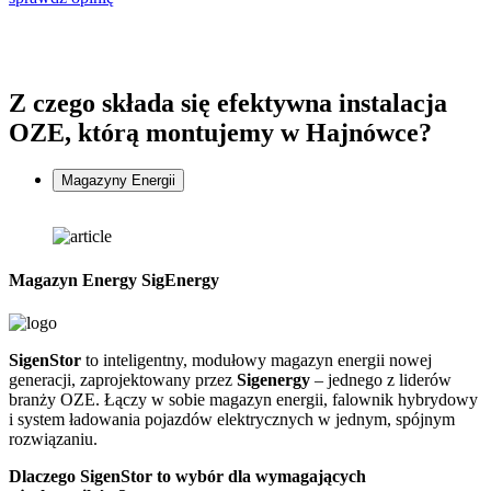
Z czego składa się
efektywna instalacja
OZE, którą montujemy w Hajnówce?
Magazyny Energii
Magazyn Energy SigEnergy
SigenStor
to inteligentny, modułowy magazyn energii nowej
Z
generacji, zaprojektowany przez
Sigenergy
– jednego z liderów
n
branży OZE. Łączy w sobie magazyn energii, falownik hybrydowy
G
i system ładowania pojazdów elektrycznych w jednym, spójnym
f
rozwiązaniu.
D
Dlaczego SigenStor to wybór dla wymagających