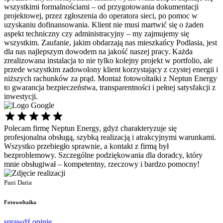
wszystkimi formalnościami – od przygotowania dokumentacji
projektowej, przez zgłoszenia do operatora sieci, po pomoc w
uzyskaniu dofinansowania. Klient nie musi martwić się o żaden
aspekt techniczny czy administracyjny – my zajmujemy się
wszystkim. Zaufanie, jakim obdarzają nas mieszkańcy Podlasia, jest
dla nas najlepszym dowodem na jakość naszej pracy. Każda
zrealizowana instalacja to nie tylko kolejny projekt w portfolio, ale
przede wszystkim zadowolony klient korzystający z czystej energii i
niższych rachunków za prąd. Montaż fotowoltaiki z Neptun Energy
to gwarancja bezpieczeństwa, transparentności i pełnej satysfakcji z
inwestycji.
Polecam firmę Neptun Energy, gdyż charakteryzuje się
Ś
profesjonalna obsługą, szybką realizacją i atrakcyjnymi warunkami.
s
Wszystko przebiegło sprawnie, a kontakt z firmą był
p
bezproblemowy. Szczególne podziękowania dla doradcy, który
d
mnie obsługiwał – kompetentny, rzeczowy i bardzo pomocny!
P
P
Pani Daria
F
Fotowoltaika
s
sprawdź opinię