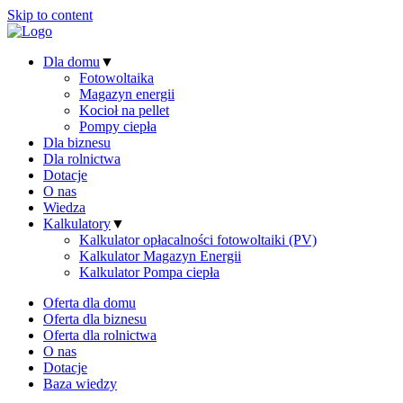
Skip to content
Dla domu
▼
Fotowoltaika
Magazyn energii
Kocioł na pellet
Pompy ciepła
Dla biznesu
Dla rolnictwa
Dotacje
O nas
Wiedza
Kalkulatory
▼
Kalkulator opłacalności fotowoltaiki (PV)
Kalkulator Magazyn Energii
Kalkulator Pompa ciepła
Oferta dla domu
Oferta dla biznesu
Oferta dla rolnictwa
O nas
Dotacje
Baza wiedzy