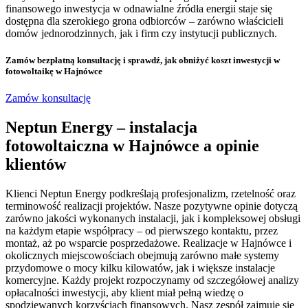
finansowego inwestycja w odnawialne źródła energii staje się
dostępna dla szerokiego grona odbiorców – zarówno właścicieli
domów jednorodzinnych, jak i firm czy instytucji publicznych.
Zamów bezpłatną konsultację
i sprawdź, jak obniżyć koszt inwestycji w
fotowoltaikę w Hajnówce
Zamów konsultację
Neptun Energy – instalacja
fotowoltaiczna w Hajnówce a opinie
klientów
Klienci Neptun Energy podkreślają profesjonalizm, rzetelność oraz
terminowość realizacji projektów. Nasze pozytywne opinie dotyczą
zarówno jakości wykonanych instalacji, jak i kompleksowej obsługi
na każdym etapie współpracy – od pierwszego kontaktu, przez
montaż, aż po wsparcie posprzedażowe. Realizacje w Hajnówce i
okolicznych miejscowościach obejmują zarówno małe systemy
przydomowe o mocy kilku kilowatów, jak i większe instalacje
komercyjne. Każdy projekt rozpoczynamy od szczegółowej analizy
opłacalności inwestycji, aby klient miał pełną wiedzę o
spodziewanych korzyściach finansowych. Nasz zespół zajmuje się