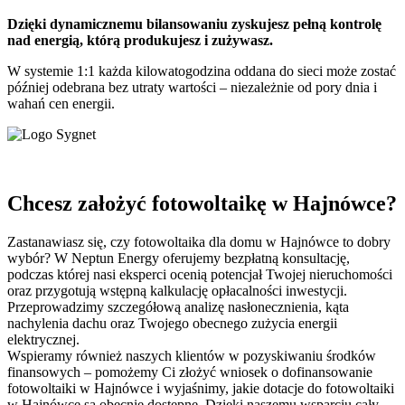
Dzięki dynamicznemu bilansowaniu zyskujesz pełną kontrolę
nad energią, którą produkujesz i zużywasz.
W systemie 1:1 każda kilowatogodzina oddana do sieci może zostać
później odebrana bez utraty wartości – niezależnie od pory dnia i
wahań cen energii.
Chcesz założyć fotowoltaikę w Hajnówce?
Zastanawiasz się, czy fotowoltaika dla domu w Hajnówce to dobry
wybór? W Neptun Energy oferujemy bezpłatną konsultację,
podczas której nasi eksperci ocenią potencjał Twojej nieruchomości
oraz przygotują wstępną kalkulację opłacalności inwestycji.
Przeprowadzimy szczegółową analizę nasłonecznienia, kąta
nachylenia dachu oraz Twojego obecnego zużycia energii
elektrycznej.
Wspieramy również naszych klientów w pozyskiwaniu środków
finansowych – pomożemy Ci złożyć wniosek o dofinansowanie
fotowoltaiki w Hajnówce i wyjaśnimy, jakie dotacje do fotowoltaiki
w Hajnówce są obecnie dostępne. Dzięki naszemu wsparciu cały