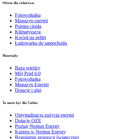
Oferta dla rolnictwa:
Fotowoltaika
Magazyn energii
Pompa ciepła
Klimatyzacja
Kocioł na pellet
Ładowarka do samochodu
Materiały:
Baza wiedzy
Mój Prąd 6.0
Fotowoltaika
Magazyn Energii
Dotacje i ulgi
To może być dla Ciebie:
Optymalizacja zużycia energii
Dotacje OZE
Poznaj Neptun Energy
Kariera w Neptun Energy
Regulamin promocji świątecznej