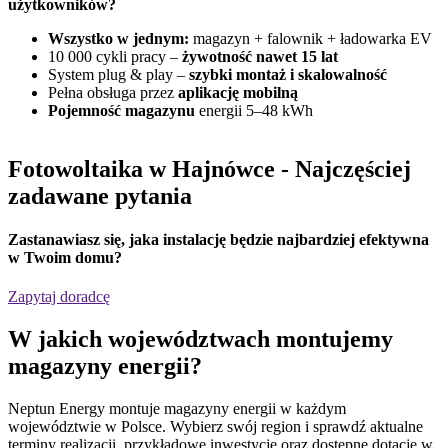
użytkowników?
Wszystko w jednym:
magazyn + falownik + ładowarka EV
10 000 cykli pracy –
żywotność nawet 15 lat
System plug & play –
szybki montaż i skalowalność
Pełna obsługa przez
aplikację mobilną
Pojemność magazynu
energii 5–48 kWh
Fotowoltaika w Hajnówce
- Najczęściej
zadawane pytania
Zastanawiasz się,
jaka instalację będzie najbardziej efektywna
w Twoim domu?
Zapytaj doradcę
W jakich
województwach
montujemy
magazyny energii?
Neptun Energy montuje magazyny energii w każdym
województwie w Polsce. Wybierz swój region i sprawdź aktualne
terminy realizacji, przykładowe inwestycje oraz dostępne dotacje w