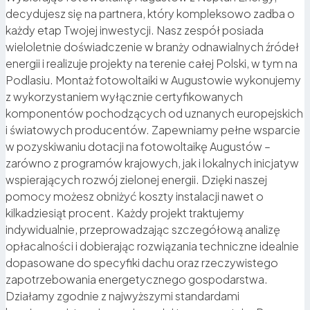
decydujesz się na partnera, który kompleksowo zadba o
każdy etap Twojej inwestycji. Nasz zespół posiada
wieloletnie doświadczenie w branży odnawialnych źródeł
energii i realizuje projekty na terenie całej Polski, w tym na
Podlasiu. Montaż fotowoltaiki w Augustowie wykonujemy
z wykorzystaniem wyłącznie certyfikowanych
komponentów pochodzących od uznanych europejskich
i światowych producentów. Zapewniamy pełne wsparcie
w pozyskiwaniu dotacji na fotowoltaikę Augustów –
zarówno z programów krajowych, jak i lokalnych inicjatyw
wspierających rozwój zielonej energii. Dzięki naszej
pomocy możesz obniżyć koszty instalacji nawet o
kilkadziesiąt procent. Każdy projekt traktujemy
indywidualnie, przeprowadzając szczegółową analizę
opłacalności i dobierając rozwiązania techniczne idealnie
dopasowane do specyfiki dachu oraz rzeczywistego
zapotrzebowania energetycznego gospodarstwa.
Działamy zgodnie z najwyższymi standardami