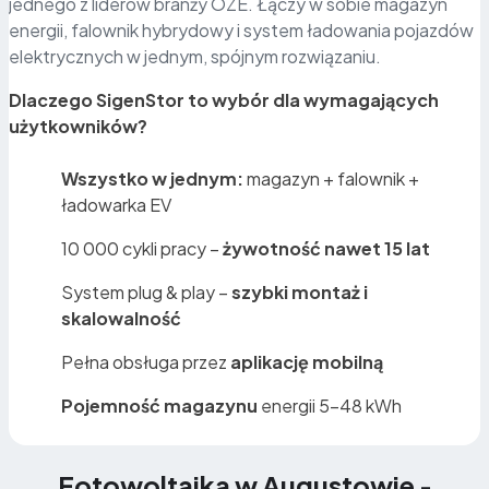
jednego z liderów branży OZE. Łączy w sobie magazyn
energii, falownik hybrydowy i system ładowania pojazdów
elektrycznych w jednym, spójnym rozwiązaniu.
Dlaczego SigenStor to wybór dla wymagających
użytkowników?
Wszystko w jednym:
magazyn + falownik +
ładowarka EV
10 000 cykli pracy –
żywotność nawet 15 lat
System plug & play –
szybki montaż i
skalowalność
Pełna obsługa przez
aplikację mobilną
Pojemność magazynu
energii 5–48 kWh
Fotowoltaika w Augustowie
-