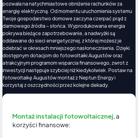
pozwala na natychmiastowe obniżenie rachunków za
energię elektryczną. Od momentu uruchomienia systemu
Twoje gospodarstwo domowe zaczyna czerpać prąd z
darmowego źródła – słońca. Wyprodukowana energia
pokrywa bieżące zapotrzebowanie, a nadwyżki są
oddawane do sieci energetycznej, z której możesz je
odebrać w okresach mniejszego nasłonecznienia. Dzięki
dostępnym dotacjom do fotowoltaiki Augustów oraz
atrakcyjnym programom wsparcia finansowego, zwrot z
inwestycji następuje szybciej niż kiedykolwiek. Postaw na
fotowoltaikę Augustów montaż z Neptun Energy i
korzystaj z oszczędności przez kolejne dekady.
Montaż instalacji fotowoltaicznej
, a
korzyści finansowe: