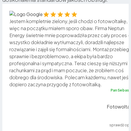
Jestem kompletnie zielony, jeśli chodzi o fotowoltaikę,
więc na początku miałem sporo obaw. Firma Neptun
Energy świetnie mnie poprowadziła przez cały proces –
o
wszystko dokładnie wytłumaczyli, doradzili najlepsze
rozwiązanie i zajęli się formalnościami. Montaż przebiegł
sz
sprawnie i bezproblemowo, a ekipa była bardzo
profesjonalna i sympatyczna. Teraz cieszę się niższymi
rachunkami za prąd i mam poczucie, że zrobiłem coś
a
dobrego dla środowiska. Polecam każdemu, nawet jeśli
dopiero zaczyna przygodę z fotowoltaiką.
ię
Pan Sebast
Fotowoltai
sprawdź opi