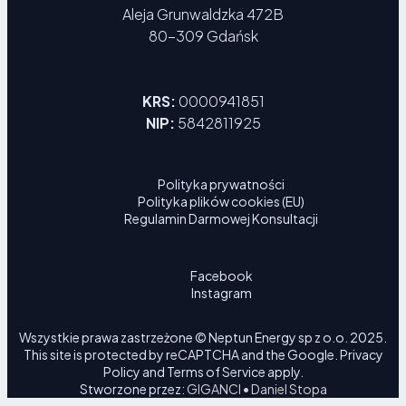
Aleja Grunwaldzka 472B
80-309 Gdańsk
KRS:
0000941851
NIP:
5842811925
Polityka prywatności
Polityka plików cookies (EU)
Regulamin Darmowej Konsultacji
Facebook
Instagram
Wszystkie prawa zastrzeżone © Neptun Energy sp z o.o. 2025.
This site is protected by reCAPTCHA and the Google.
Privacy
Policy
and
Terms of Service
apply.
Stworzone przez:
GIGANCI • Daniel Stopa