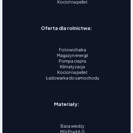
Kocioł na pellet
Oferta dla rolnictwa:
Fotowoltaika
Magazyn energii
Pompa ciepła
Klimatyzacja
Kocioł na pellet
Ładowarka do samochodu
Materiały:
Baza wiedzy
Mój Prąd 6.0