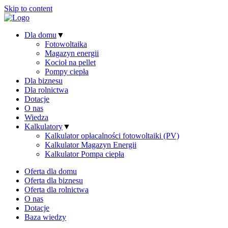
Skip to content
Dla domu
▼
Fotowoltaika
Magazyn energii
Kocioł na pellet
Pompy ciepła
Dla biznesu
Dla rolnictwa
Dotacje
O nas
Wiedza
Kalkulatory
▼
Kalkulator opłacalności fotowoltaiki (PV)
Kalkulator Magazyn Energii
Kalkulator Pompa ciepła
Oferta dla domu
Oferta dla biznesu
Oferta dla rolnictwa
O nas
Dotacje
Baza wiedzy