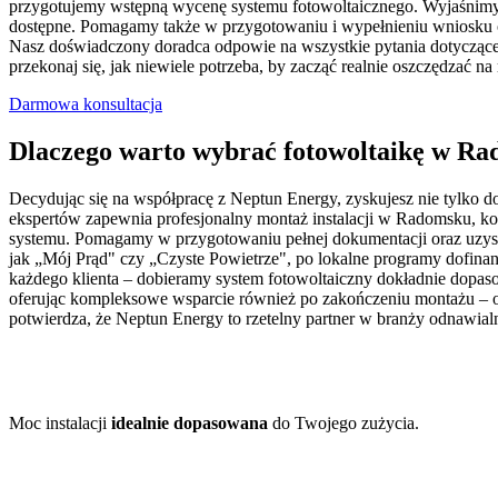
przygotujemy wstępną wycenę systemu fotowoltaicznego. Wyjaśnimy 
dostępne. Pomagamy także w przygotowaniu i wypełnieniu wniosku o 
Nasz doświadczony doradca odpowie na wszystkie pytania dotyczące m
przekonaj się, jak niewiele potrzeba, by zacząć realnie oszczędzać na
Darmowa konsultacja
Dlaczego warto wybrać fotowoltaikę w R
Decydując się na współpracę z Neptun Energy, zyskujesz nie tylko do
ekspertów zapewnia profesjonalny montaż instalacji w Radomsku, k
systemu. Pomagamy w przygotowaniu pełnej dokumentacji oraz uzysk
jak „Mój Prąd" czy „Czyste Powietrze", po lokalne programy dofinan
każdego klienta – dobieramy system fotowoltaiczny dokładnie dopas
oferując kompleksowe wsparcie również po zakończeniu montażu – od 
potwierdza, że Neptun Energy to rzetelny partner w branży odnawial
Moc instalacji
idealnie dopasowana
do Twojego zużycia.