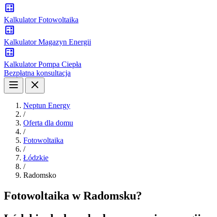
Kalkulator Fotowoltaika
Kalkulator Magazyn Energii
Kalkulator Pompa Ciepła
Bezpłatna konsultacja
Neptun Energy
/
Oferta dla domu
/
Fotowoltaika
/
Łódzkie
/
Radomsko
Fotowoltaika w Radomsku?