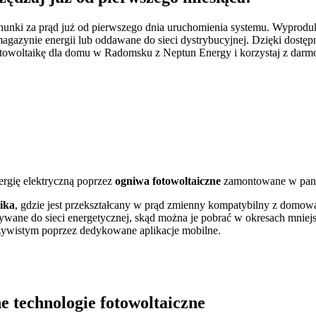
chunki za prąd już od pierwszego dnia uruchomienia systemu. Wypro
ynie energii lub oddawane do sieci dystrybucyjnej. Dzięki dostęp
fotowoltaikę dla domu w Radomsku z Neptun Energy i korzystaj z darmo
ergię elektryczną poprzez
ogniwa fotowoltaiczne
zamontowane w pane
ika
, gdzie jest przekształcany w prąd zmienny kompatybilny z domową 
ywane do sieci energetycznej, skąd można je pobrać w okresach mniej
zywistym poprzez dedykowane aplikacje mobilne.
e technologie fotowoltaiczne