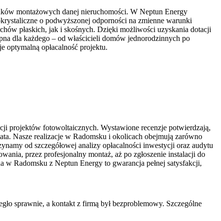
arunków montażowych danej nieruchomości. W Neptun Energy
okrystaliczne o podwyższonej odporności na zmienne warunki
w płaskich, jak i skośnych. Dzięki możliwości uzyskania dotacji
pna dla każdego – od właścicieli domów jednorodzinnych po
je optymalną opłacalność projektu.
acji projektów fotowoltaicznych. Wystawione recenzje potwierdzają,
lata. Nasze realizacje w Radomsku i okolicach obejmują zarówno
czynamy od szczegółowej analizy opłacalności inwestycji oraz audytu
ania, przez profesjonalny montaż, aż po zgłoszenie instalacji do
czna w Radomsku z Neptun Energy to gwarancja pełnej satysfakcji,
iegło sprawnie, a kontakt z firmą był bezproblemowy. Szczególne
Ś
o