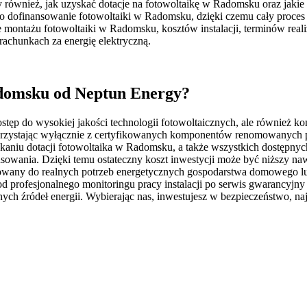
również, jak uzyskać dotacje na fotowoltaikę w Radomsku oraz jakie
dofinansowanie fotowoltaiki w Radomsku, dzięki czemu cały proces i
ontażu fotowoltaiki w Radomsku, kosztów instalacji, terminów realiza
 rachunkach za energię elektryczną.
adomsku od Neptun Energy?
stęp do wysokiej jakości technologii fotowoltaicznych, ale również ko
orzystając wyłącznie z certyfikowanych komponentów renomowanych p
aniu dotacji fotowoltaika w Radomsku, a także wszystkich dostępnyc
sowania. Dzięki temu ostateczny koszt inwestycji może być niższy naw
owany do realnych potrzeb energetycznych gospodarstwa domowego lub 
profesjonalnego monitoringu pracy instalacji po serwis gwarancyjny i
nych źródeł energii. Wybierając nas, inwestujesz w bezpieczeństwo, n