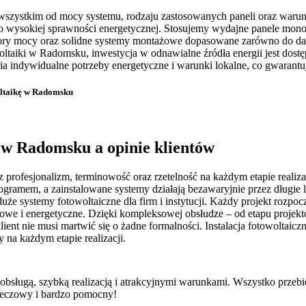
ede wszystkim od mocy systemu, rodzaju zastosowanych paneli oraz w
 o wysokiej sprawności energetycznej. Stosujemy wydajne panele mon
y mocy oraz solidne systemy montażowe dopasowane zarówno do dachó
taiki w Radomsku, inwestycja w odnawialne źródła energii jest dostę
ia indywidualne potrzeby energetyczne i warunki lokalne, co gwarantu
woltaikę w Radomsku
a w Radomsku a opinie klientów
 profesjonalizm, terminowość oraz rzetelność na każdym etapie realiz
gramem, a zainstalowane systemy działają bezawaryjnie przez długie 
uże systemy fotowoltaiczne dla firm i instytucji. Każdy projekt rozpo
we i energetyczne. Dzięki kompleksowej obsłudze – od etapu projektow
lient nie musi martwić się o żadne formalności. Instalacja fotowoltai
 na każdym etapie realizacji.
 obsługą, szybką realizacją i atrakcyjnymi warunkami. Wszystko przeb
rzeczowy i bardzo pomocny!