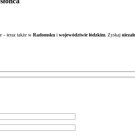
 słońca
ce – teraz także w
Radomsku
i
województwie łódzkim
. Zyskaj
nieza