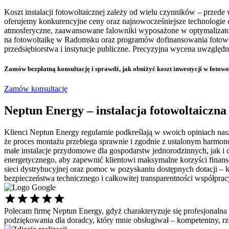
Koszt instalacji fotowoltaicznej zależy od wielu czynników – prz
oferujemy konkurencyjne ceny oraz najnowocześniejsze technologie
atmosferyczne, zaawansowane falowniki wyposażone w optymalizator
na fotowoltaikę w Radomsku oraz programów dofinansowania fotowol
przedsiębiorstwa i instytucje publiczne. Precyzyjna wycena uwzględn
Zamów bezpłatną konsultację
i sprawdź, jak obniżyć koszt inwestycji w foto
Zamów konsultację
Neptun Energy – instalacja fotowoltaiczn
Klienci Neptun Energy regularnie podkreślają w swoich opiniach nasz
że proces montażu przebiega sprawnie i zgodnie z ustalonym harmono
małe instalacje przydomowe dla gospodarstw jednorodzinnych, jak i d
energetycznego, aby zapewnić klientowi maksymalne korzyści finanso
sieci dystrybucyjnej oraz pomoc w pozyskaniu dostępnych dotacji – k
bezpieczeństwa technicznego i całkowitej transparentności współpracy
Polecam firmę Neptun Energy, gdyż charakteryzuje się profesjonalna
podziękowania dla doradcy, który mnie obsługiwał – kompetentny, 