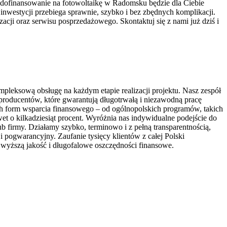
 dofinansowanie na fotowoltaikę w Radomsku będzie dla Ciebie
nwestycji przebiega sprawnie, szybko i bez zbędnych komplikacji.
cji oraz serwisu posprzedażowego. Skontaktuj się z nami już dziś i
mpleksową obsługę na każdym etapie realizacji projektu. Nasz zespół
roducentów, które gwarantują długotrwałą i niezawodną pracę
h form wsparcia finansowego – od ogólnopolskich programów, takich
et o kilkadziesiąt procent. Wyróżnia nas indywidualne podejście do
firmy. Działamy szybko, terminowo i z pełną transparentnością,
 pogwarancyjny. Zaufanie tysięcy klientów z całej Polski
ajwyższą jakość i długofalowe oszczędności finansowe.