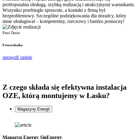
profesjonalna obsługą, szybką realizacją i atrakcyjnymi warunkami.
s
Wszystko przebiegło sprawnie, a kontakt z firmą był
p
bezproblemowy. Szczególne podziękowania dla doradcy, który
d
mnie obsługiwał – kompetentny, rzeczowy i bardzo pomocny!
P
P
Pani Daria
F
Fotowoltaika
s
sprawdź opinię
Z czego składa się
efektywna instalacja
OZE, którą montujemy w Łasku?
Magazyny Energii
Magazyn Energy SigEnergy