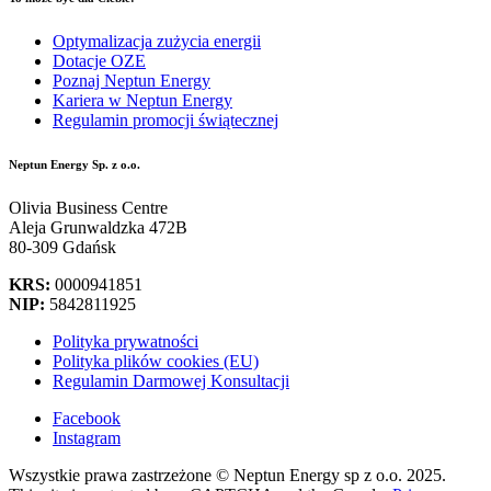
Optymalizacja zużycia energii
Dotacje OZE
Poznaj Neptun Energy
Kariera w Neptun Energy
Regulamin promocji świątecznej
Neptun Energy Sp. z o.o.
Olivia Business Centre
Aleja Grunwaldzka 472B
80-309 Gdańsk
KRS:
0000941851
NIP:
5842811925
Polityka prywatności
Polityka plików cookies (EU)
Regulamin Darmowej Konsultacji
Facebook
Instagram
Wszystkie prawa zastrzeżone © Neptun Energy sp z o.o. 2025.