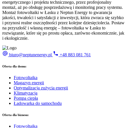
energetycznego i projektu technicznego, przez profesjonalny
montaż, aż po obsługę posprzedażową i monitoring pracy systemu.
Montaż fotowoltaiki w Łasku z Neptun Energy to gwarancja
jakości, trwałości i satysfakcji z inwestycji, która zwraca się szybko
i przynosi realne oszczędności przez kolejne dziesięciolecia. Postaw
na przyszłość i własną energię – fotowoltaika w Łasku to
rozwiązanie, które się po prostu opłaca, zarówno ekonomicznie, jak
i ekologicznie.
biuro@neptunenergy.pl
+48
883 081 761
Oferta dla domu:
Fotowoltaika
Magazyn energii
Optymalizacja zużycia energii
Klimatyzacja
Pompa ciepła
Ładowarka do samochodu
Oferta dla biznesu:
Fotowoltaika