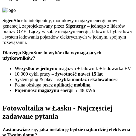
SigenStor
to inteligentny, modułowy magazyn energii nowej
Z
generacji, zaprojektowany przez
Sigenergy
– jednego z liderów
n
branży OZE. Łączy w sobie magazyn energii, falownik hybrydowy
G
i system ładowania pojazdów elektrycznych w jednym, spójnym
f
rozwiązaniu.
D
Dlaczego SigenStor to wybór dla wymagających
użytkowników?
Wszystko w jednym:
magazyn + falownik + ładowarka EV
10 000 cykli pracy –
żywotność nawet 15 lat
System plug & play –
szybki montaż i skalowalność
Pełna obsługa przez
aplikację mobilną
Pojemność magazynu
energii 5–48 kWh
Fotowoltaika w Łasku
- Najczęściej
zadawane pytania
Zastanawiasz się,
jaka instalację będzie najbardziej efektywna
w Twoim domu?