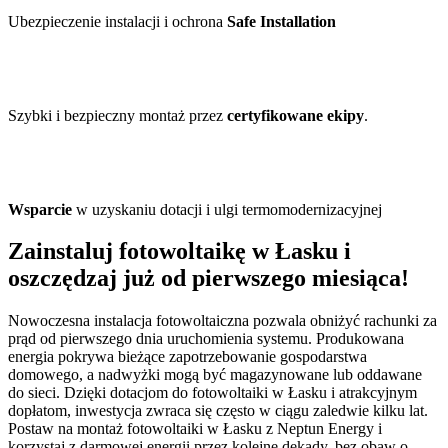
Ubezpieczenie instalacji i ochrona
Safe Installation
Szybki i bezpieczny montaż przez
certyfikowane ekipy
.
Wsparcie
w uzyskaniu dotacji i ulgi termomodernizacyjnej
Zainstaluj fotowoltaikę w Łasku i
oszczędzaj już od pierwszego miesiąca!
Nowoczesna instalacja fotowoltaiczna pozwala obniżyć rachunki za
prąd od pierwszego dnia uruchomienia systemu. Produkowana
energia pokrywa bieżące zapotrzebowanie gospodarstwa
domowego, a nadwyżki mogą być magazynowane lub oddawane
do sieci. Dzięki dotacjom do fotowoltaiki w Łasku i atrakcyjnym
dopłatom, inwestycja zwraca się często w ciągu zaledwie kilku lat.
Postaw na montaż fotowoltaiki w Łasku z Neptun Energy i
korzystaj z darmowej energii przez kolejne dekady, bez obaw o