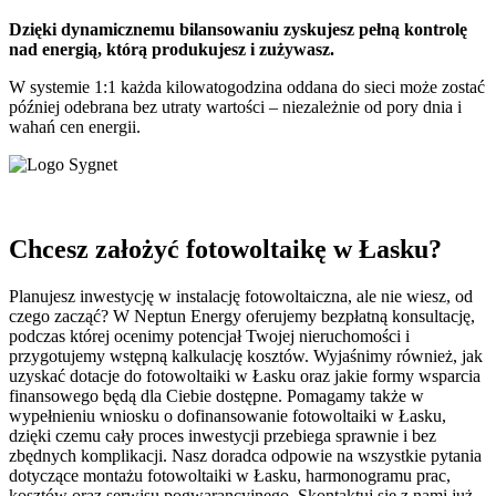
Dzięki dynamicznemu bilansowaniu zyskujesz pełną kontrolę
nad energią, którą produkujesz i zużywasz.
W systemie 1:1 każda kilowatogodzina oddana do sieci może zostać
później odebrana bez utraty wartości – niezależnie od pory dnia i
wahań cen energii.
Chcesz założyć fotowoltaikę w Łasku?
Planujesz inwestycję w instalację fotowoltaiczna, ale nie wiesz, od
czego zacząć? W Neptun Energy oferujemy bezpłatną konsultację,
podczas której ocenimy potencjał Twojej nieruchomości i
przygotujemy wstępną kalkulację kosztów. Wyjaśnimy również, jak
uzyskać dotacje do fotowoltaiki w Łasku oraz jakie formy wsparcia
finansowego będą dla Ciebie dostępne. Pomagamy także w
wypełnieniu wniosku o dofinansowanie fotowoltaiki w Łasku,
dzięki czemu cały proces inwestycji przebiega sprawnie i bez
zbędnych komplikacji. Nasz doradca odpowie na wszystkie pytania
dotyczące montażu fotowoltaiki w Łasku, harmonogramu prac,
kosztów oraz serwisu pogwarancyjnego. Skontaktuj się z nami już