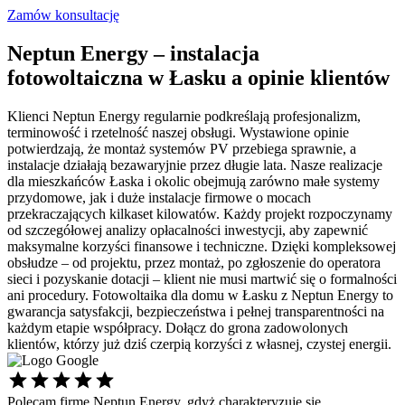
Zamów konsultację
Neptun Energy – instalacja
fotowoltaiczna w Łasku a opinie klientów
Klienci Neptun Energy regularnie podkreślają profesjonalizm,
terminowość i rzetelność naszej obsługi. Wystawione opinie
potwierdzają, że montaż systemów PV przebiega sprawnie, a
instalacje działają bezawaryjnie przez długie lata. Nasze realizacje
dla mieszkańców Łaska i okolic obejmują zarówno małe systemy
przydomowe, jak i duże instalacje firmowe o mocach
przekraczających kilkaset kilowatów. Każdy projekt rozpoczynamy
od szczegółowej analizy opłacalności inwestycji, aby zapewnić
maksymalne korzyści finansowe i techniczne. Dzięki kompleksowej
obsłudze – od projektu, przez montaż, po zgłoszenie do operatora
sieci i pozyskanie dotacji – klient nie musi martwić się o formalności
ani procedury. Fotowoltaika dla domu w Łasku z Neptun Energy to
gwarancja satysfakcji, bezpieczeństwa i pełnej transparentności na
każdym etapie współpracy. Dołącz do grona zadowolonych
klientów, którzy już dziś czerpią korzyści z własnej, czystej energii.
Polecam firmę Neptun Energy, gdyż charakteryzuje się
Ś