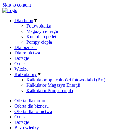
Skip to content
Dla domu
▼
Fotowoltaika
Magazyn energii
Kocioł na pellet
Pompy ciepła
Dla biznesu
Dla rolnictwa
Dotacje
O nas
Wiedza
Kalkulatory
▼
Kalkulator opłacalności fotowoltaiki (PV)
Kalkulator Magazyn Energii
Kalkulator Pompa ciepła
Oferta dla domu
Oferta dla biznesu
Oferta dla rolnictwa
O nas
Dotacje
Baza wiedzy