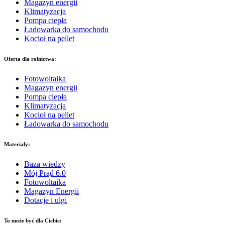
Magazyn energii
Klimatyzacja
Pompa ciepła
Ładowarka do samochodu
Kocioł na pellet
Oferta dla rolnictwa:
Fotowoltaika
Magazyn energii
Pompa ciepła
Klimatyzacja
Kocioł na pellet
Ładowarka do samochodu
Materiały:
Baza wiedzy
Mój Prąd 6.0
Fotowoltaika
Magazyn Energii
Dotacje i ulgi
To może być dla Ciebie: