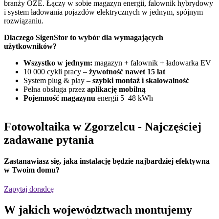
branży OZE. Łączy w sobie magazyn energii, falownik hybrydowy
G
i system ładowania pojazdów elektrycznych w jednym, spójnym
f
rozwiązaniu.
D
Dlaczego SigenStor to wybór dla wymagających
użytkowników?
Wszystko w jednym:
magazyn + falownik + ładowarka EV
10 000 cykli pracy –
żywotność nawet 15 lat
System plug & play –
szybki montaż i skalowalność
Pełna obsługa przez
aplikację mobilną
Pojemność magazynu
energii 5–48 kWh
Fotowoltaika w Zgorzelcu
- Najczęściej
zadawane pytania
Zastanawiasz się,
jaka instalację będzie najbardziej efektywna
w Twoim domu?
Zapytaj doradcę
W jakich
województwach
montujemy