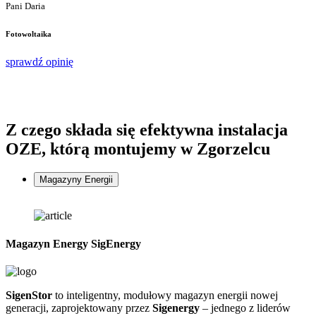
Pani Daria
F
Fotowoltaika
s
sprawdź opinię
Z czego składa się
efektywna instalacja
OZE, którą montujemy w Zgorzelcu
Magazyny Energii
Magazyn Energy SigEnergy
SigenStor
to inteligentny, modułowy magazyn energii nowej
Z
generacji, zaprojektowany przez
Sigenergy
– jednego z liderów
n