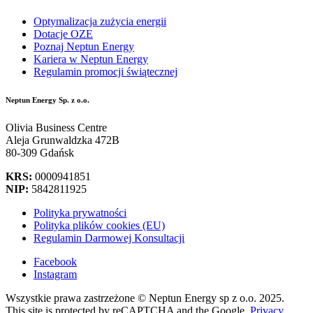
Optymalizacja zużycia energii
Dotacje OZE
Poznaj Neptun Energy
Kariera w Neptun Energy
Regulamin promocji świątecznej
Neptun Energy Sp. z o.o.
Olivia Business Centre
Aleja Grunwaldzka 472B
80-309 Gdańsk
KRS:
0000941851
NIP:
5842811925
Polityka prywatności
Polityka plików cookies (EU)
Regulamin Darmowej Konsultacji
Facebook
Instagram
Wszystkie prawa zastrzeżone © Neptun Energy sp z o.o. 2025.
This site is protected by reCAPTCHA and the Google.
Privacy