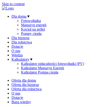
Skip to content
Dla domu
▼
Fotowoltaika
Magazyn energii
Kocioł na pellet
Pompy ciepła
Dla biznesu
Dla rolnictwa
Dotacje
O nas
Wiedza
Kalkulatory
▼
Kalkulator opłacalności fotowoltaiki (PV)
Kalkulator Magazyn Energii
Kalkulator Pompa ciepła
Oferta dla domu
Oferta dla biznesu
Oferta dla rolnictwa
O nas
Dotacje
Baza wiedzy