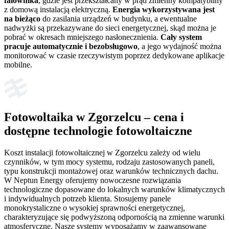
falownika
, gdzie jest przekształcany w prąd zmienny kompatybilny
z domową instalacją elektryczną.
Energia wykorzystywana jest
na bieżąco
do zasilania urządzeń w budynku, a ewentualne
nadwyżki są przekazywane do sieci energetycznej, skąd można je
pobrać w okresach mniejszego nasłonecznienia.
Cały system
pracuje automatycznie i bezobsługowo
, a jego wydajność można
monitorować w czasie rzeczywistym poprzez dedykowane aplikacje
mobilne.
Fotowoltaika w Zgorzelcu – cena i
dostępne technologie fotowoltaiczne
Koszt instalacji fotowoltaicznej w Zgorzelcu zależy od wielu
czynników, w tym mocy systemu, rodzaju zastosowanych paneli,
typu konstrukcji montażowej oraz warunków technicznych dachu.
W Neptun Energy oferujemy nowoczesne rozwiązania
technologiczne dopasowane do lokalnych warunków klimatycznych
i indywidualnych potrzeb klienta. Stosujemy panele
monokrystaliczne o wysokiej sprawności energetycznej,
charakteryzujące się podwyższoną odpornością na zmienne warunki
atmosferyczne. Nasze systemy wyposażamy w zaawansowane