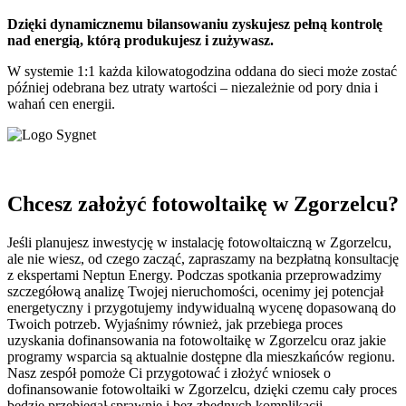
Dzięki dynamicznemu bilansowaniu zyskujesz pełną kontrolę
nad energią, którą produkujesz i zużywasz.
W systemie 1:1 każda kilowatogodzina oddana do sieci może zostać
później odebrana bez utraty wartości – niezależnie od pory dnia i
wahań cen energii.
Chcesz założyć fotowoltaikę w Zgorzelcu?
Jeśli planujesz inwestycję w instalację fotowoltaiczną w Zgorzelcu,
ale nie wiesz, od czego zacząć, zapraszamy na bezpłatną konsultację
z ekspertami Neptun Energy. Podczas spotkania przeprowadzimy
szczegółową analizę Twojej nieruchomości, ocenimy jej potencjał
energetyczny i przygotujemy indywidualną wycenę dopasowaną do
Twoich potrzeb. Wyjaśnimy również, jak przebiega proces
uzyskania dofinansowania na fotowoltaikę w Zgorzelcu oraz jakie
programy wsparcia są aktualnie dostępne dla mieszkańców regionu.
Nasz zespół pomoże Ci przygotować i złożyć wniosek o
dofinansowanie fotowoltaiki w Zgorzelcu, dzięki czemu cały proces
będzie przebiegał sprawnie i bez zbędnych komplikacji.