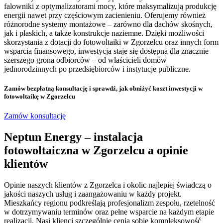
falowniki z optymalizatorami mocy, które maksymalizują produkcję
energii nawet przy częściowym zacienieniu. Oferujemy również
różnorodne systemy montażowe – zarówno dla dachów skośnych,
jak i płaskich, a także konstrukcje naziemne. Dzięki możliwości
skorzystania z dotacji do fotowoltaiki w Zgorzelcu oraz innych form
wsparcia finansowego, inwestycja staje się dostępna dla znacznie
szerszego grona odbiorców – od właścicieli domów
jednorodzinnych po przedsiębiorców i instytucje publiczne.
Zamów bezpłatną konsultację
i sprawdź, jak obniżyć koszt inwestycji w
fotowoltaikę w Zgorzelcu
Zamów konsultację
Neptun Energy – instalacja
fotowoltaiczna w Zgorzelcu a opinie
klientów
Opinie naszych klientów z Zgorzelca i okolic najlepiej świadczą o
jakości naszych usług i zaangażowaniu w każdy projekt.
Mieszkańcy regionu podkreślają profesjonalizm zespołu, rzetelność
w dotrzymywaniu terminów oraz pełne wsparcie na każdym etapie
realizacji. Nasi klienci szczególnie cenią sobie kompleksowość