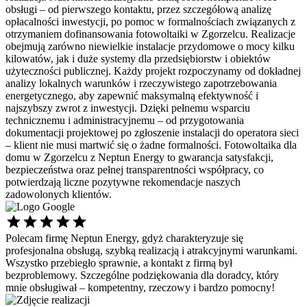
obsługi – od pierwszego kontaktu, przez szczegółową analizę
opłacalności inwestycji, po pomoc w formalnościach związanych z
otrzymaniem dofinansowania fotowoltaiki w Zgorzelcu. Realizacje
obejmują zarówno niewielkie instalacje przydomowe o mocy kilku
kilowatów, jak i duże systemy dla przedsiębiorstw i obiektów
użyteczności publicznej. Każdy projekt rozpoczynamy od dokładnej
analizy lokalnych warunków i rzeczywistego zapotrzebowania
energetycznego, aby zapewnić maksymalną efektywność i
najszybszy zwrot z inwestycji. Dzięki pełnemu wsparciu
technicznemu i administracyjnemu – od przygotowania
dokumentacji projektowej po zgłoszenie instalacji do operatora sieci
– klient nie musi martwić się o żadne formalności. Fotowoltaika dla
domu w Zgorzelcu z Neptun Energy to gwarancja satysfakcji,
bezpieczeństwa oraz pełnej transparentności współpracy, co
potwierdzają liczne pozytywne rekomendacje naszych
zadowolonych klientów.
Polecam firmę Neptun Energy, gdyż charakteryzuje się
Ś
profesjonalna obsługą, szybką realizacją i atrakcyjnymi warunkami.
s
Wszystko przebiegło sprawnie, a kontakt z firmą był
p
bezproblemowy. Szczególne podziękowania dla doradcy, który
d
mnie obsługiwał – kompetentny, rzeczowy i bardzo pomocny!
P
P