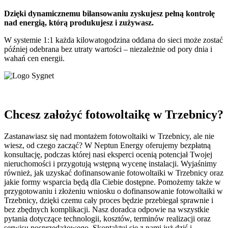
Dzięki dynamicznemu bilansowaniu zyskujesz pełną kontrolę
nad energią, którą produkujesz i zużywasz.
W systemie 1:1 każda kilowatogodzina oddana do sieci może zostać
później odebrana bez utraty wartości – niezależnie od pory dnia i
wahań cen energii.
Chcesz założyć fotowoltaikę w Trzebnicy?
Zastanawiasz się nad montażem fotowoltaiki w Trzebnicy, ale nie
wiesz, od czego zacząć? W Neptun Energy oferujemy bezpłatną
konsultację, podczas której nasi eksperci ocenią potencjał Twojej
nieruchomości i przygotują wstępną wycenę instalacji. Wyjaśnimy
również, jak uzyskać dofinansowanie fotowoltaiki w Trzebnicy oraz
jakie formy wsparcia będą dla Ciebie dostępne. Pomożemy także w
przygotowaniu i złożeniu wniosku o dofinansowanie fotowoltaiki w
Trzebnicy, dzięki czemu cały proces będzie przebiegał sprawnie i
bez zbędnych komplikacji. Nasz doradca odpowie na wszystkie
pytania dotyczące technologii, kosztów, terminów realizacji oraz
serwisu posprzedażowego. Skontaktuj się z nami już dziś i