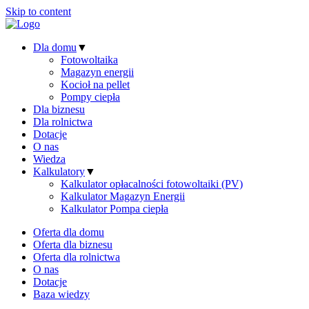
Skip to content
Dla domu
▼
Fotowoltaika
Magazyn energii
Kocioł na pellet
Pompy ciepła
Dla biznesu
Dla rolnictwa
Dotacje
O nas
Wiedza
Kalkulatory
▼
Kalkulator opłacalności fotowoltaiki (PV)
Kalkulator Magazyn Energii
Kalkulator Pompa ciepła
Oferta dla domu
Oferta dla biznesu
Oferta dla rolnictwa
O nas
Dotacje
Baza wiedzy