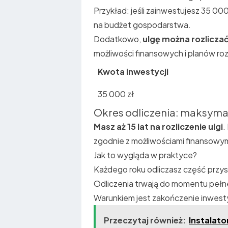
Przykład: jeśli zainwestujesz 35 000
na budżet gospodarstwa.
Dodatkowo,
ulgę można rozliczać
możliwości finansowych i planów r
Kwota inwestycji
35 000 zł
Okres odliczenia: maksymaln
Masz aż 15 lat na rozliczenie ulgi
.
zgodnie z możliwościami finansowy
Jak to wygląda w praktyce?
Każdego roku odliczasz część przysł
Odliczenia trwają do momentu pełne
Warunkiem jest zakończenie inwesty
Przeczytaj również:
Instalato