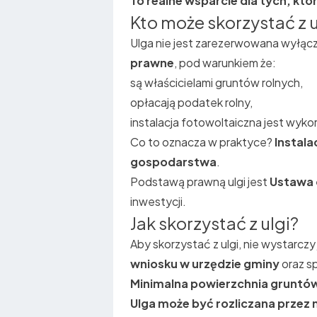
To realne wsparcie dla tych, k
Kto może skorzystać z u
Ulga nie jest zarezerwowana wyłącz
prawne
, pod warunkiem że:
są właścicielami gruntów rolnych,
opłacają podatek rolny,
instalacja fotowoltaiczna jest wyko
Co to oznacza w praktyce?
Instala
gospodarstwa
.
Podstawą prawną ulgi jest
Ustawa o
inwestycji.
Jak skorzystać z ulgi?
Aby skorzystać z ulgi, nie wystarc
wniosku w urzędzie gminy
oraz sp
Minimalna powierzchnia gruntó
Ulga może być rozliczana przez 