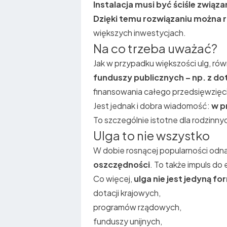
Instalacja musi być ściśle związ
Dzięki temu rozwiązaniu można r
większych inwestycjach.
Na co trzeba uważać?
Jak w przypadku większości ulg, ró
funduszy publicznych – np. z dota
finansowania całego przedsięwzięc
Jest jednak i dobra wiadomość:
w p
To szczególnie istotne dla rodzinny
Ulga to nie wszystko
W dobie rosnącej popularności odna
oszczędności
. To także impuls do 
Co więcej,
ulga nie jest jedyną f
dotacji krajowych,
programów rządowych,
funduszy unijnych,