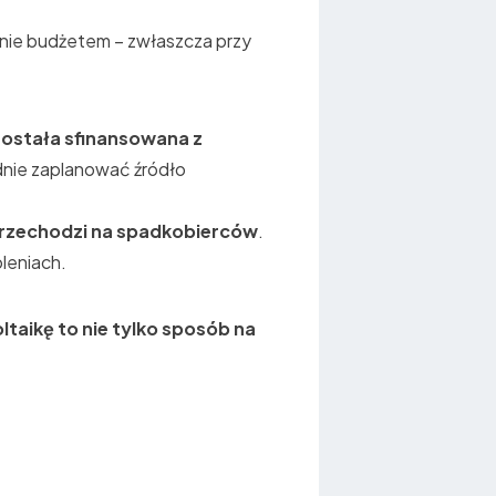
anie budżetem – zwłaszcza przy
 została sfinansowana z
dnie zaplanować źródło
przechodzi na spadkobierców
.
oleniach.
taikę to nie tylko sposób na