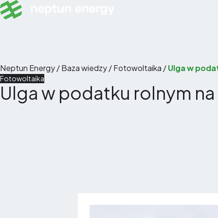
Skip to content
Neptun Energy
/
Baza wiedzy
/
Fotowoltaika
/
Ulga w podat
Fotowoltaika
Ulga w podatku rolnym na 