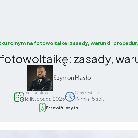
ku rolnym na fotowoltaikę: zasady, warunki i procedur
fotowoltaikę: zasady, war
Szymon Masło
Data publikacji:
Czas czytania:
16 listopada 2025
19 min 15 sek
Przewiń i czytaj