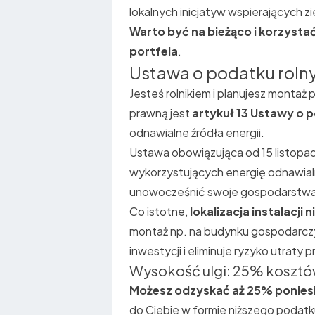
lokalnych inicjatyw wspierających z
Warto być na bieżąco i korzystać
portfela
.
Ustawa o podatku rolny
Jesteś rolnikiem i planujesz
montaż p
prawną jest
artykuł 13 Ustawy o 
odnawialne źródła energii.
Ustawa obowiązująca od 15 listopa
wykorzystujących energię odnawialną
unowocześnić swoje gospodarstwa 
Co istotne,
lokalizacja instalacji
montaż np. na budynku gospodarczym
inwestycji i eliminuje ryzyko utrat
Wysokość ulgi: 25% kosztów
Możesz odzyskać aż 25% ponies
do Ciebie w formie niższego podatk