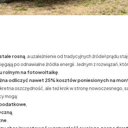
t
stale rosną
, a uzależnienie od tradycyjnych źródeł prądu staje
sięgają po
odnawialne źródła energii
. Jednym z rozwiązań, któ
u rolnym na fotowoltaikę
.
żna odliczyć nawet 25% kosztów poniesionych na monta
konkretna oszczędność, ale też krok w stronę nowoczesnego,
icy mogą:
 podatkowe
,
yczną
,
zne
.