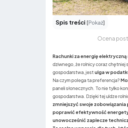
Spis treści
[
Pokaż
]
Ocena pos
Rachunki za energię elektryczną 
dziwnego, że rolnicy coraz chętniej 
gospodarstwa, jest
ulga w podatk
Na czym polega ta preferencja?
Mo
paneli słonecznych. To nie tylko 
gospodarstwa. Dzięki tej uldze roln
zmniejszyć swoje zobowiązania
poprawić efektywność energet
unowocześnić zaplecze technic