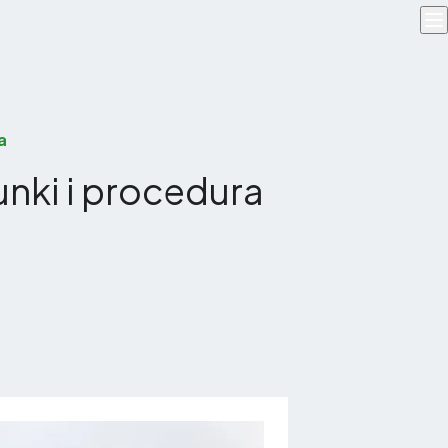
a
unki i procedura