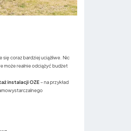
 się coraz bardziej uciążliwe. Nic
re może realnie odciążyć budżet
ż instalacji
OZE
– na przykład
 samowystarczalnego