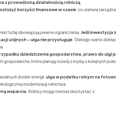
ana z prowadzoną działalnością rolniczą
.
ozłożyć korzyści finansowe w czasie
, co ułatwia zarządz
wnież tutaj obowiązują pewne ograniczenia.
Jeśli inwestycja
cji unijnych – ulga nie przysługuje
. Dlatego warto dokła
ia.
rzypadku dziedziczenia gospodarstwa, prawo do ulgi 
ch gospodarstw, które planują rozwój z myślą o kolejnych pok
wialnych źródeł energii,
ulga w podatku rolnym na fotowol
ekologicznej modernizacji rolnictwa.
ormą wsparcia
. Rolnicy mogą również skorzystać z: