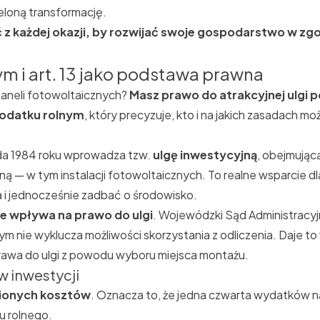
ieloną transformację.
 z każdej okazji, by rozwijać swoje gospodarstwo w zgodz
m i art. 13 jako podstawa prawna
aneli fotowoltaicznych
?
Masz prawo do atrakcyjnej ulgi 
podatku rolnym
, który precyzuje, kto i na jakich zasadach m
da 1984 roku wprowadza tzw.
ulgę inwestycyjną
, obejmując
 — w tym instalacji fotowoltaicznych. To realne wsparcie dla
i jednocześnie zadbać o środowisko.
 nie wpływa na prawo do ulgi
. Wojewódzki Sąd Administracyj
 nie wyklucza możliwości skorzystania z odliczenia. Daje 
y prawa do ulgi z powodu wyboru miejsca montażu.
 inwestycji
ionych kosztów
. Oznacza to, że jedna czwarta wydatków n
u rolnego.