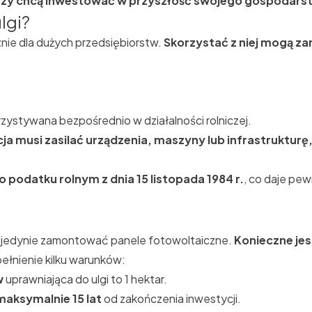
tórzy chcą inwestować w przyszłość swojego gospodars
lgi?
nie dla dużych przedsiębiorstw.
Skorzystać z niej mogą zar
rzystywana bezpośrednio w działalności rolniczej.
cja musi zasilać urządzenia, maszyny lub infrastrukturę,
 podatku rolnym z dnia 15 listopada 1984 r.
, co daje pew
zy jedynie zamontować panele fotowoltaiczne.
Konieczne je
ełnienie kilku warunków:
w
uprawniająca do ulgi to 1 hektar.
maksymalnie 15 lat
od zakończenia inwestycji.