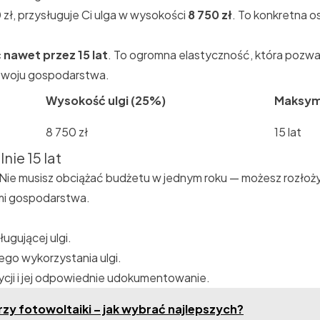
 zł, przysługuje Ci ulga w wysokości
8 750 zł
. To konkretna o
 nawet przez 15 lat
. To ogromna elastyczność, która pozwa
ozwoju gospodarstwa.
Wysokość ulgi (25%)
Maksyma
8 750 zł
15 lat
ie 15 lat
 Nie musisz obciążać budżetu w jednym roku — możesz rozłożyć
mi gospodarstwa.
ugującej ulgi.
go wykorzystania ulgi.
cji i jej odpowiednie udokumentowanie.
rzy fotowoltaiki – jak wybrać najlepszych?