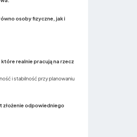
twa.
ówno osoby fizyczne, jak i
 które realnie pracują na rzecz
ność i stabilność przy planowaniu
st złożenie odpowiedniego