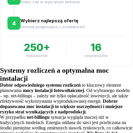
Video call w wybranym terminie
Wybierz najlepszą ofertę
4
Umowę podpisujesz z instalatorem
250+
16
instalatorów
województw
Systemy rozliczeń a optymalna moc
instalacji
Dobór odpowiedniego systemu rozliczeń
to kluczowy element
planowania
mocy instalacji fotowoltaicznej
. Od wybranego modelu
– np. net-billingu – zależy nie tylko opłacalność inwestycji, ale także
efektywność wykorzystania wyprodukowanej energii.
Dobrze
dopasowana moc instalacji to większe oszczędności i mniejsze
ryzyko strat wynikających z nadprodukcji
.
W przypadku
net-billingu
sytuacja wygląda inaczej niż w
tradycyjnych modelach. Energia oddana do sieci jest przeliczana na
środki pieniężne według zmiennych stawek rynkowych, co całkowicie