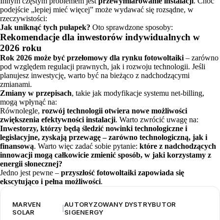
Innym częstym problemem jest
przewymiarowanie instalacji
. Choć
podejście „lepiej mieć więcej” może wydawać się rozsądne, w
rzeczywistości:
Jak uniknąć tych pułapek?
Oto sprawdzone sposoby:
Rekomendacje dla inwestorów indywidualnych w
2026 roku
Rok 2026 może być przełomowy dla rynku fotowoltaiki
– zarówno
pod względem regulacji prawnych, jak i rozwoju technologii. Jeśli
planujesz inwestycję, warto być na bieżąco z nadchodzącymi
zmianami.
Zmiany w przepisach
, takie jak modyfikacje systemu net-billing,
mogą wpłynąć na:
Równolegle,
rozwój technologii otwiera nowe możliwości
zwiększenia efektywności instalacji
. Warto zwrócić uwagę na:
Inwestorzy, którzy będą śledzić nowinki technologiczne i
legislacyjne, zyskają przewagę – zarówno technologiczną, jak i
finansową
. Warto więc zadać sobie pytanie:
które z nadchodzących
innowacji mogą całkowicie zmienić sposób, w jaki korzystamy z
energii słonecznej?
Jedno jest pewne –
przyszłość fotowoltaiki zapowiada się
ekscytująco i pełna możliwości
.
MARVEN
AUTORYZOWANY DYSTRYBUTOR
|
SOLAR
SIGENERGY