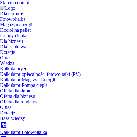
Skip to content
Dla domu
▼
Fotowoltaika
Magazyn energii
Kocioł na pellet
Pompy ciepła
Dla biznesu
Dla rolnictwa
Dotacje
O nas
Wiedza
Kalkulatory
▼
Kalkulator opłacalności fotowoltaiki (PV)
Kalkulator Magazyn Energii
Kalkulator Pompa ciepła
Oferta dla domu
Oferta dla biznesu
Oferta dla rolnictwa
O nas
Dotacje
Baza wiedzy
Kalkulator Fotowoltaika