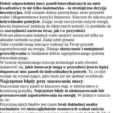
Dobór odpowiedniej mocy paneli fotowoltaicznych na metr
kwadratowy to nie tylko matematyka – to strategiczna decyzja
inwestycyjna.
Jeśli zostanie dobrze przemyślana, może przynieść
realne i długoterminowe korzyści finansowe. Kluczem do sukcesu jest
indywidualne podejście
. Znając swoje rzeczywiste zużycie energii,
łatwiej dopasować instalację do faktycznych potrzeb, co przekłada się
na
oszczędności zarówno teraz, jak i w przyszłości
.
Podczas planowania instalacji warto spojrzeć szerzej niż tylko na
aktualne rachunki za prąd. Zadaj sobie pytania:
Takie czynniki mogą znacząco wpłynąć na Twoje przyszłe
zapotrzebowanie na energię. Dlatego
elastyczność i umiejętność
przewidywania
to fundament dobrze zaprojektowanego systemu
fotowoltaicznego.
W świecie dynamicznego rozwoju technologii warto również
zastanowić się,
jakie innowacje mogą w przyszłości jeszcze lepiej
dopasować moc paneli do indywidualnych potrzeb
. To, co dziś
wydaje się wystarczające, jutro może już nie spełniać oczekiwań.
Najczęstsze błędy przy szacowaniu mocy
Szacowanie mocy paneli to kluczowy etap, w którym łatwo o
kosztowną pomyłkę.
Najczęstsze błędy to niedoszacowanie lub
przeszacowanie zapotrzebowania na energię
. W praktyce oznacza
to, że:
Przyczyną takich błędów jest często
brak dokładnej analizy
rachunków
lub
nieuwzględnienie sezonowych wahań zużycia
.