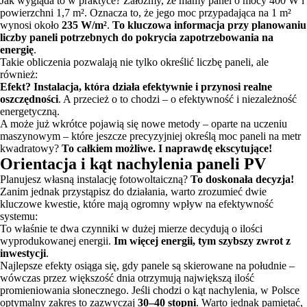
Jak wygląda to w praktyce? Załóżmy, że mamy panel o mocy 400 W i
powierzchni 1,7 m². Oznacza to, że jego moc przypadająca na 1 m²
wynosi około
235 W/m²
.
To kluczowa informacja przy planowaniu
liczby paneli potrzebnych do pokrycia zapotrzebowania na
energię
.
Takie obliczenia pozwalają nie tylko określić liczbę paneli, ale
również:
Efekt? Instalacja, która działa efektywnie i przynosi realne
oszczędności
. A przecież o to chodzi – o efektywność i niezależność
energetyczną.
A może już wkrótce pojawią się nowe metody – oparte na uczeniu
maszynowym – które jeszcze precyzyjniej określą moc paneli na metr
kwadratowy?
To całkiem możliwe. I naprawdę ekscytujące!
Orientacja i kąt nachylenia paneli PV
Planujesz własną instalację fotowoltaiczną?
To doskonała decyzja!
Zanim jednak przystąpisz do działania, warto zrozumieć dwie
kluczowe kwestie, które mają ogromny wpływ na efektywność
systemu:
To właśnie te dwa czynniki w dużej mierze decydują o ilości
wyprodukowanej energii.
Im więcej energii, tym szybszy zwrot z
inwestycji
.
Najlepsze efekty osiąga się, gdy panele są skierowane na południe –
wówczas przez większość dnia otrzymują największą ilość
promieniowania słonecznego. Jeśli chodzi o kąt nachylenia, w Polsce
optymalny zakres to zazwyczaj
30–40 stopni
. Warto jednak pamiętać,