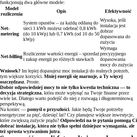
funkcjonują dwa główne modele:
Model
Opis
Efektywność
rozliczenia
Wysoka, jeśli
System opustów – za każdą oddaną do
instalacja jest
Net-
sieci 1 kWh możesz odebrać 0,8 kWh
dobrze
metering
(do 10 kWp) lub 0,7 kWh (od 10 do 50
dopasowana do
kWp)
zużycia
Wymaga
Rozliczenie wartości energii – sprzedaż
precyzyjnego
Net-billing
i zakup energii po różnych stawkach
dopasowania
mocy do zużycia
Wniosek?
Im lepiej dopasujesz moc instalacji do realnych potrzeb,
tym większe korzyści.
Mniej energii się marnuje, a Ty więcej
oszczędzasz
. Proste.
Dobór odpowiedniej mocy to nie tylko kwestia techniczna — to
decyzja strategiczna
, która może wpłynąć na Twoje finanse przez
wiele lat. Dlatego warto podejść do niej z rozwagą i długoterminową
perspektywą.
Na koniec —
pomyśl o przyszłości
. Jakie będą Twoje potrzeby
energetyczne za pięć, dziesięć lat? Czy planujesz większe inwestycje,
które zwiększą zużycie prądu?
Odpowiedzi na te pytania pomogą Ci
dobrać instalację, która nie tylko spełni dzisiejsze wymagania, ale
też sprosta wyzwaniom jutra
.