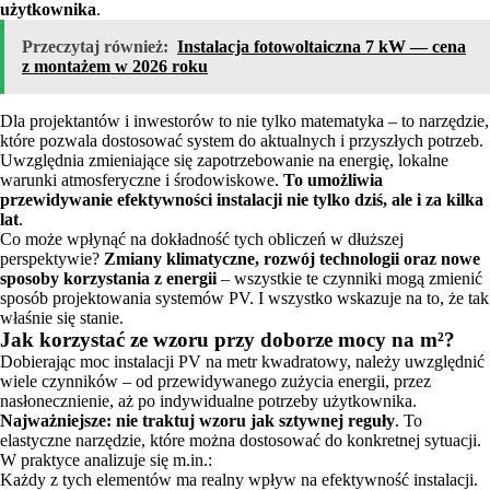
użytkownika
.
Przeczytaj również:
Instalacja fotowoltaiczna 7 kW — cena
z montażem w 2026 roku
Dla projektantów i inwestorów to nie tylko matematyka – to narzędzie,
które pozwala dostosować system do aktualnych i przyszłych potrzeb.
Uwzględnia zmieniające się zapotrzebowanie na energię, lokalne
warunki atmosferyczne i środowiskowe.
To umożliwia
przewidywanie efektywności instalacji nie tylko dziś, ale i za kilka
lat
.
Co może wpłynąć na dokładność tych obliczeń w dłuższej
perspektywie?
Zmiany klimatyczne, rozwój technologii oraz nowe
sposoby korzystania z energii
– wszystkie te czynniki mogą zmienić
sposób projektowania systemów PV. I wszystko wskazuje na to, że tak
właśnie się stanie.
Jak korzystać ze wzoru przy doborze mocy na m²?
Dobierając moc instalacji PV na metr kwadratowy, należy uwzględnić
wiele czynników – od przewidywanego zużycia energii, przez
nasłonecznienie, aż po indywidualne potrzeby użytkownika.
Najważniejsze: nie traktuj wzoru jak sztywnej reguły
. To
elastyczne narzędzie, które można dostosować do konkretnej sytuacji.
W praktyce analizuje się m.in.:
Każdy z tych elementów ma realny wpływ na efektywność instalacji.