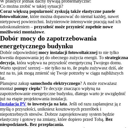
W praktyce jednak dachy bywają problematyczne:
Co można zrobić w takiej sytuacji?
Coraz większą popularność zyskują także elastyczne panele
fotowoltaiczne
, które można dopasować do niemal każdej, nawet
nietypowej powierzchni. Inżynierowie intensywnie pracują nad ich
udoskonaleniem –
przyszłość może przynieść zupełnie nowe
możliwości montażowe
.
Dobór mocy do zapotrzebowania
energetycznego budynku
Dobór odpowiedniej
mocy instalacji fotowoltaicznej
to nie tylko
kwestia dopasowania jej do obecnego zużycia energii. To
strategiczna
decyzja
, która wpływa na przyszłość energetyczną Twojego domu.
Warto spojrzeć szerzej – nie tylko na to, ile prądu zużywasz dziś, ale
też na to, jak mogą zmienić się Twoje potrzeby w ciągu najbliższych
lat.
Planujesz zakup
samochodu elektrycznego
? A może rozważasz
montaż
pompy ciepła
? Te decyzje znacząco wpłyną na
zapotrzebowanie energetyczne budynku, dlatego warto je uwzględnić
już na etapie projektowania instalacji.
Instalacja PV
to inwestycja na lata
. Jeśli od razu zaplanujesz ją z
myślą o przyszłości, unikniesz kosztownych przeróbek i
niepotrzebnych stresów. Dobrze zaprojektowany system będzie
elastyczny i gotowy na zmiany, które dopiero przed Tobą.
Bez
niespodzianek. Bez przepłacania.