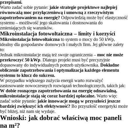
przepisami.
Warto zadać sobie pytanie:
jakie strategie projektowe najlepiej
równoważą moc przyłączeniową i umowną z rzeczywistym
zapotrzebowaniem na energię?
Odpowiedzią może być elastyczność
systemu – możliwość jego skalowania i dostosowania do
zmieniających się warunków.
Mikroinstalacja fotowoltaiczna – limity i korzyści
Mikroinstalacja fotowoltaiczna
to system o mocy do 50 kWp,
idealny dla gospodarstw domowych i małych firm. Jej główne zalety
to:
Jednak mikroinstalacje mają też swoje ograniczenia –
moc nie może
przekroczyć 50 kWp
. Dlatego projekt musi być precyzyjnie
dopasowany do indywidualnych potrzeb użytkownika.
Dokładne
obliczenie zapotrzebowania i optymalizacja każdego elementu
systemu to klucz do sukcesu.
W przypadku większego zużycia energii warto rozważyć
zastosowanie nowoczesnych rozwiązań technologicznych, takich jak:
W dobie rosnącego zapotrzebowania na energię odnawialną,
mikroinstalacje stają się coraz bardziej opłacalne.
Warto więc
zadać sobie pytanie:
jakie innowacje mogą w przyszłości jeszcze
bardziej zwiększyć ich efektywność?
Bo przyszłość energetyki może
być bliżej, niż nam się wydaje.
Wnioski: jak dobrać właściwą moc paneli
na m²?