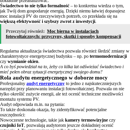
dokładnie przeanalizować.
Świadectwo to nie tylko formalność
– to konkretna wiedza o tym,
jak Twój dom gospodaruje energią. Dzięki niemu łatwiej dopasujesz
moc instalacji PV do rzeczywistych potrzeb, co przekłada się na
większą efektywność i szybszy zwrot z inwestycji
.
Przeczytaj również:
Moc bierna w instalacjach
fotowoltaicznych: przyczyny, skutki i sposoby kompensacji
Regularna aktualizacja świadectwa pozwala również śledzić zmiany w
charakterystyce energetycznej budynku – np. po
termomodernizacji
czy
wymianie okien
.
A co byś powiedział na to, żeby co kilka lat odświeżać świadectwo i
mieć pełen obraz sytuacji energetycznej swojego domu?
Rola audytu energetycznego w doborze mocy
Profesjonalny
audyt energetyczny
to jedno z najskuteczniejszych
narzędzi przy planowaniu instalacji fotowoltaicznej. Pozwala on nie
tylko określić zużycie energii, ale też ocenić techniczne możliwości
montażu systemu PV.
Audyt odpowiada m.in. na pytania:
To także doskonała okazja, by zidentyfikować potencjalne
oszczędności:
Nowoczesne technologie, takie jak
kamery termowizyjne
czy
czujniki IoT
, pozwalają audytorom jeszcze dokładniej ocenić