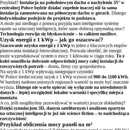
Przykład?
Instalacja na południowym dachu o nachyleniu 35° w
centralnej Polsce będzie działać zupełnie inaczej niż ta sama
instalacja zamontowana na północnym dachu w górach
. Dlatego
indywidualne podejście do projektu to podstawa
.
A może już niedługo z pomocą przyjdą nam inteligentne systemy
oparte na sztucznej inteligencji, które same dobiorą optymalną moc?
Technologia rozwija się błyskawicznie – to całkiem możliwe
.
Uzysk energii z 1 kWp – jak go oszacować?
Szacowanie uzysku energii z 1 kWp
to jeden z kluczowych etapów
planowania instalacji fotowoltaicznej. Pozwala określić, ile energii
może wyprodukować system o mocy 1 kilowata w ciągu roku.
To z
kolei umożliwia dobranie odpowiedniej mocy całej instalacji do
rzeczywistych potrzeb
– domu, firmy czy gospodarstwa.
Na uzysk z 1 kWp wpływają następujące czynniki:
W Polsce średni roczny uzysk z 1 kWp wynosi od
900 do 1100 kWh
.
W bardziej nasłonecznionych regionach wartość ta może być znacznie
wyższa.
Dlatego nie warto opierać się wyłącznie na uśrednionych
danych – lepiej uwzględnić lokalne warunki i specyfikę miejsca
montażu
.
A co, jeśli moglibyśmy przewidywać te wartości jeszcze dokładniej?
Dzięki symulacjom 3D, danym satelitarnym i analizom opartym
na sztucznej inteligencji to już nie science fiction – to nadchodząca
rzeczywistość
.
Przykład obliczenia mocy paneli na m²