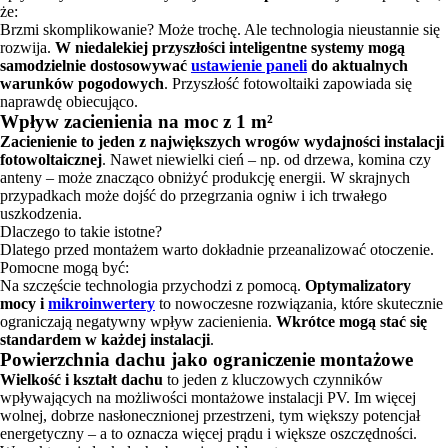
że:
Brzmi skomplikowanie? Może trochę. Ale technologia nieustannie się
rozwija.
W niedalekiej przyszłości inteligentne systemy mogą
samodzielnie dostosowywać
ustawienie paneli
do aktualnych
warunków pogodowych
. Przyszłość fotowoltaiki zapowiada się
naprawdę obiecująco.
Wpływ zacienienia na moc z 1 m²
Zacienienie to jeden z największych wrogów wydajności instalacji
fotowoltaicznej
. Nawet niewielki cień – np. od drzewa, komina czy
anteny – może znacząco obniżyć produkcję energii. W skrajnych
przypadkach może dojść do przegrzania ogniw i ich trwałego
uszkodzenia.
Dlaczego to takie istotne?
Dlatego przed montażem warto dokładnie przeanalizować otoczenie.
Pomocne mogą być:
Na szczęście technologia przychodzi z pomocą.
Optymalizatory
mocy i
mikroinwertery
to nowoczesne rozwiązania, które skutecznie
ograniczają negatywny wpływ zacienienia.
Wkrótce mogą stać się
standardem w każdej instalacji
.
Powierzchnia dachu jako ograniczenie montażowe
Wielkość i kształt dachu
to jeden z kluczowych czynników
wpływających na możliwości montażowe instalacji PV. Im więcej
wolnej, dobrze nasłonecznionej przestrzeni, tym większy potencjał
energetyczny – a to oznacza więcej prądu i większe oszczędności.