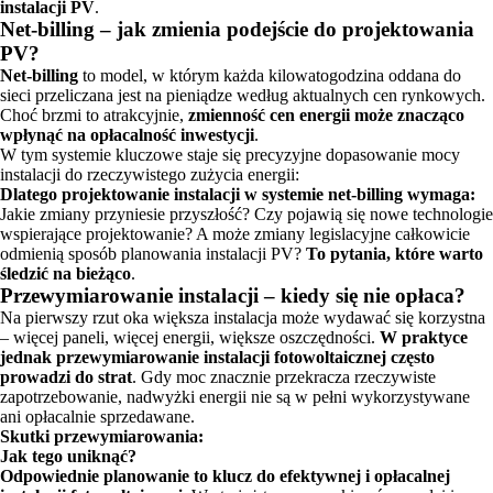
instalacji PV
.
Net-billing – jak zmienia podejście do projektowania
PV?
Net-billing
to model, w którym każda kilowatogodzina oddana do
sieci przeliczana jest na pieniądze według aktualnych cen rynkowych.
Choć brzmi to atrakcyjnie,
zmienność cen energii może znacząco
wpłynąć na opłacalność inwestycji
.
W tym systemie kluczowe staje się precyzyjne dopasowanie mocy
instalacji do rzeczywistego zużycia energii:
Dlatego projektowanie instalacji w systemie net-billing wymaga:
Jakie zmiany przyniesie przyszłość? Czy pojawią się nowe technologie
wspierające projektowanie? A może zmiany legislacyjne całkowicie
odmienią sposób planowania instalacji PV?
To pytania, które warto
śledzić na bieżąco
.
Przewymiarowanie instalacji – kiedy się nie opłaca?
Na pierwszy rzut oka większa instalacja może wydawać się korzystna
– więcej paneli, więcej energii, większe oszczędności.
W praktyce
jednak przewymiarowanie instalacji fotowoltaicznej często
prowadzi do strat
. Gdy moc znacznie przekracza rzeczywiste
zapotrzebowanie, nadwyżki energii nie są w pełni wykorzystywane
ani opłacalnie sprzedawane.
Skutki przewymiarowania:
Jak tego uniknąć?
Odpowiednie planowanie to klucz do efektywnej i opłacalnej