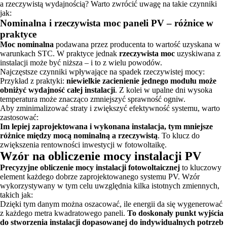
a rzeczywistą wydajnością? Warto zwrócić uwagę na takie czynniki
jak:
Nominalna i rzeczywista moc paneli PV – różnice w
praktyce
Moc nominalna
podawana przez producenta to wartość uzyskana w
warunkach STC. W praktyce jednak
rzeczywista moc
uzyskiwana z
instalacji może być niższa – i to z wielu powodów.
Najczęstsze czynniki wpływające na spadek rzeczywistej mocy:
Przykład z praktyki:
niewielkie zacienienie jednego modułu może
obniżyć wydajność całej instalacji
. Z kolei w upalne dni wysoka
temperatura może znacząco zmniejszyć sprawność ogniw.
Aby zminimalizować straty i zwiększyć efektywność systemu, warto
zastosować:
Im lepiej zaprojektowana i wykonana instalacja, tym mniejsze
różnice między mocą nominalną a rzeczywistą
. To klucz do
zwiększenia rentowności inwestycji w fotowoltaikę.
Wzór na obliczenie mocy instalacji PV
Precyzyjne obliczenie mocy instalacji fotowoltaicznej
to kluczowy
element każdego dobrze zaprojektowanego systemu PV. Wzór
wykorzystywany w tym celu uwzględnia kilka istotnych zmiennych,
takich jak:
Dzięki tym danym można oszacować, ile energii da się wygenerować
z każdego metra kwadratowego paneli.
To doskonały punkt wyjścia
do stworzenia instalacji dopasowanej do indywidualnych potrzeb