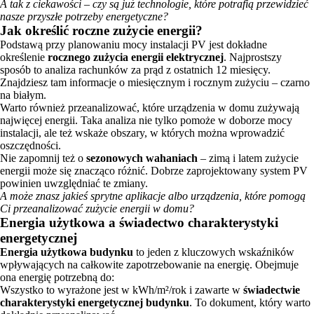
A tak z ciekawości – czy są już technologie, które potrafią przewidzieć
nasze przyszłe potrzeby energetyczne?
Jak określić roczne zużycie energii?
Podstawą przy planowaniu mocy instalacji PV jest dokładne
określenie
rocznego zużycia energii elektrycznej
. Najprostszy
sposób to analiza rachunków za prąd z ostatnich 12 miesięcy.
Znajdziesz tam informacje o miesięcznym i rocznym zużyciu – czarno
na białym.
Warto również przeanalizować, które urządzenia w domu zużywają
najwięcej energii. Taka analiza nie tylko pomoże w doborze mocy
instalacji, ale też wskaże obszary, w których można wprowadzić
oszczędności.
Nie zapomnij też o
sezonowych wahaniach
– zimą i latem zużycie
energii może się znacząco różnić. Dobrze zaprojektowany system PV
powinien uwzględniać te zmiany.
A może znasz jakieś sprytne aplikacje albo urządzenia, które pomogą
Ci przeanalizować zużycie energii w domu?
Energia użytkowa a świadectwo charakterystyki
energetycznej
Energia użytkowa budynku
to jeden z kluczowych wskaźników
wpływających na całkowite zapotrzebowanie na energię. Obejmuje
ona energię potrzebną do:
Wszystko to wyrażone jest w kWh/m²/rok i zawarte w
świadectwie
charakterystyki energetycznej budynku
. To dokument, który warto