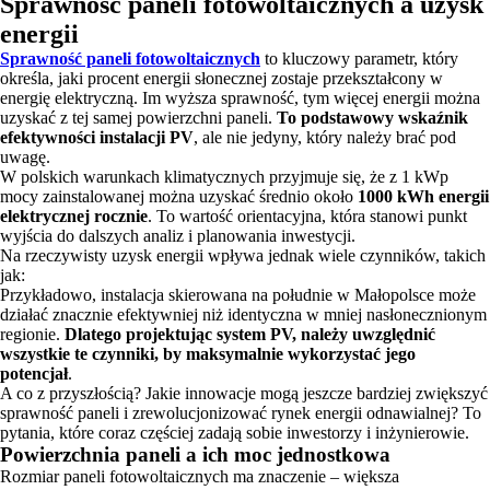
Sprawność paneli fotowoltaicznych a uzysk
energii
Sprawność paneli fotowoltaicznych
to kluczowy parametr, który
określa, jaki procent energii słonecznej zostaje przekształcony w
energię elektryczną. Im wyższa sprawność, tym więcej energii można
uzyskać z tej samej powierzchni paneli.
To podstawowy wskaźnik
efektywności instalacji PV
, ale nie jedyny, który należy brać pod
uwagę.
W polskich warunkach klimatycznych przyjmuje się, że z 1 kWp
mocy zainstalowanej można uzyskać średnio około
1000 kWh energii
elektrycznej rocznie
. To wartość orientacyjna, która stanowi punkt
wyjścia do dalszych analiz i planowania inwestycji.
Na rzeczywisty uzysk energii wpływa jednak wiele czynników, takich
jak:
Przykładowo, instalacja skierowana na południe w Małopolsce może
działać znacznie efektywniej niż identyczna w mniej nasłonecznionym
regionie.
Dlatego projektując system PV, należy uwzględnić
wszystkie te czynniki, by maksymalnie wykorzystać jego
potencjał
.
A co z przyszłością? Jakie innowacje mogą jeszcze bardziej zwiększyć
sprawność paneli i zrewolucjonizować rynek energii odnawialnej? To
pytania, które coraz częściej zadają sobie inwestorzy i inżynierowie.
Powierzchnia paneli a ich moc jednostkowa
Rozmiar paneli fotowoltaicznych ma znaczenie – większa