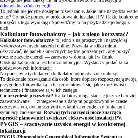
szczególnie jeśli zależy im na wysokim zwrocie z inwestycji w
odnawialne źródła energii
.
To jednak nie jedyne dostępne rozwiązanie. Jakie inne narzędzia warto
znać? Co może pomóc w projektowaniu instalacji PV i jakie konkretne
korzyści z tego wynikają? Sprawdźmy to na przykładzie jednego z
nich.
Kalkulator fotowoltaiczny – jak z niego korzystać?
Kalkulator fotowoltaiczny
to jedno z najprostszych i najczęściej
wykorzystywanych narzędzi online. Pozwala w kilka minut
oszacować, ile paneli słonecznych będzie potrzebnych, aby pokryć
roczne zużycie energii — zarówno w domu, jak i w firmie.
Obsługa kalkulatora jest bardzo intuicyjna. Wystarczy podać kilka
podstawowych informacji:
Na podstawie tych danych kalkulator automatycznie obliczy:
To doskonałe rozwiązanie dla osób, które dopiero rozpoczynają swoją
przygodę z fotowoltaiką i chcą zorientować się, jakie możliwości
techniczne i finansowe są w ich zasięgu.
Co przyniesie przyszłość?
Kalkulatory mogą stać się jeszcze bardziej
zaawansowane — zintegrowane z danymi pogodowymi w czasie
rzeczywistym, dynamicznymi taryfami za energię czy funkcjami
symulacji zacienienia.
Rozwój tych narzędzi może znacząco
uprościć planowanie i zwiększyć efektywność instalacji PV.
PVGIS – szacowanie uzysku energii w konkretnej
lokalizacji
PVGIS (Photovoltaic Geographical Information System)
to