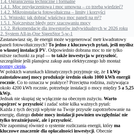
1.4.
Ograniczenia techniczne i formalne
1.4.1.
Moc przyłączeniowa i moc umowna – co trzeba wiedzieć?
1.4.2.
Mikroinstalacja fotowoltaiczna – limity i korzyści
1.5.
Wnioski: jak dobrać właściwą moc paneli na m²?
1.5.1.
Najczęstsze błędy przy szacowaniu mocy
1.5.2.
Rekomendacje dla inwestorów indywidualnych w 2026 roku
2.
System All-in-One SigenStor 5-w-1
Zastanawiasz się, ile energii może wygenerować metr kwadratowy
paneli fotowoltaicznych?
To jedno z kluczowych pytań, jeśli myślisz
o własnej instalacji PV
. Odpowiednio dobrana moc to nie tylko
niższe rachunki za prąd —
to także inwestycja w przyszłość
,
szczególnie jeśli planujesz zakup auta elektrycznego lub montaż
pompy ciepła
.
W polskich warunkach klimatycznych przyjmuje się, że
1 kWp
zainstalowanej mocy produkuje średnio około 1000 kWh energii
rocznie
. Co to oznacza w praktyce? Przeciętna rodzina, zużywająca
około 4200 kWh rocznie, potrzebuje instalacji o mocy między
5 a 5,25
kWp
.
Jednak nie skupiaj się wyłącznie na obecnym zużyciu.
Warto
spojrzeć w przyszłość
i zadać sobie kilka ważnych pytań:
Każda z tych decyzji wpłynie na Twoje przyszłe zapotrzebowanie na
energię, dlatego
dobór mocy instalacji powinien uwzględniać nie
tylko teraźniejszość, ale i przyszłość
.
Nie zapominaj również o systemie rozliczania energii, który
ma
kluczowe znaczenie dla opłacalności inwestycji
. Obecnie