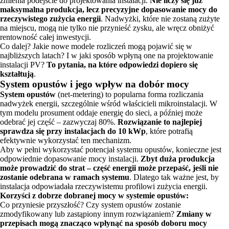
zmienia podejście do projektowania instalacji.
Nie liczy się już
maksymalna produkcja, lecz precyzyjne dopasowanie mocy do
rzeczywistego zużycia energii
. Nadwyżki, które nie zostaną zużyte
na miejscu, mogą nie tylko nie przynieść zysku, ale wręcz obniżyć
rentowność całej inwestycji.
Co dalej? Jakie nowe modele rozliczeń mogą pojawić się w
najbliższych latach? I w jaki sposób wpłyną one na projektowanie
instalacji PV?
To pytania, na które odpowiedzi dopiero się
kształtują
.
System opustów i jego wpływ na dobór mocy
System opustów
(net-metering) to popularna forma rozliczania
nadwyżek energii, szczególnie wśród właścicieli mikroinstalacji. W
tym modelu prosument oddaje energię do sieci, a później może
odebrać jej część – zazwyczaj 80%.
Rozwiązanie to najlepiej
sprawdza się przy instalacjach do 10 kWp
, które potrafią
efektywnie wykorzystać ten mechanizm.
Aby w pełni wykorzystać potencjał systemu opustów, konieczne jest
odpowiednie dopasowanie mocy instalacji.
Zbyt duża produkcja
może prowadzić do strat – część energii może przepaść, jeśli nie
zostanie odebrana w ramach systemu
. Dlatego tak ważne jest, by
instalacja odpowiadała rzeczywistemu profilowi zużycia energii.
Korzyści z dobrze dobranej mocy w systemie opustów:
Co przyniesie przyszłość? Czy system opustów zostanie
zmodyfikowany lub zastąpiony innym rozwiązaniem?
Zmiany w
przepisach mogą znacząco wpłynąć na sposób doboru mocy