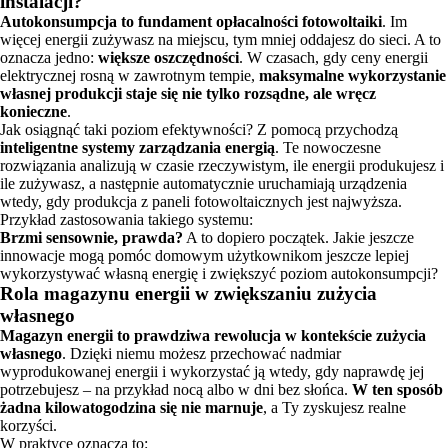
instalacji?
Autokonsumpcja to fundament opłacalności fotowoltaiki
. Im
więcej energii zużywasz na miejscu, tym mniej oddajesz do sieci. A to
oznacza jedno:
większe oszczędności
. W czasach, gdy ceny energii
elektrycznej rosną w zawrotnym tempie,
maksymalne wykorzystanie
własnej produkcji staje się nie tylko rozsądne, ale wręcz
konieczne
.
Jak osiągnąć taki poziom efektywności? Z pomocą przychodzą
inteligentne systemy zarządzania energią
. Te nowoczesne
rozwiązania analizują w czasie rzeczywistym, ile energii produkujesz i
ile zużywasz, a następnie automatycznie uruchamiają urządzenia
wtedy, gdy produkcja z paneli fotowoltaicznych jest najwyższa.
Przykład zastosowania takiego systemu:
Brzmi sensownie, prawda?
A to dopiero początek. Jakie jeszcze
innowacje mogą pomóc domowym użytkownikom jeszcze lepiej
wykorzystywać własną energię i zwiększyć poziom autokonsumpcji?
Rola magazynu energii w zwiększaniu zużycia
własnego
Magazyn energii to prawdziwa rewolucja w kontekście zużycia
własnego
. Dzięki niemu możesz przechować nadmiar
wyprodukowanej energii i wykorzystać ją wtedy, gdy naprawdę jej
potrzebujesz – na przykład nocą albo w dni bez słońca.
W ten sposób
żadna kilowatogodzina się nie marnuje
, a Ty zyskujesz realne
korzyści.
W praktyce oznacza to: