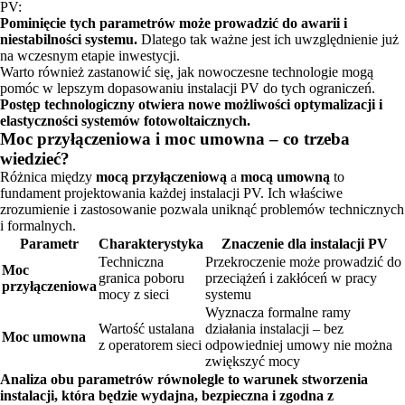
PV:
Pominięcie tych parametrów może prowadzić do awarii i
niestabilności systemu.
Dlatego tak ważne jest ich uwzględnienie już
na wczesnym etapie inwestycji.
Warto również zastanowić się, jak nowoczesne technologie mogą
pomóc w lepszym dopasowaniu instalacji PV do tych ograniczeń.
Postęp technologiczny otwiera nowe możliwości optymalizacji i
elastyczności systemów fotowoltaicznych.
Moc przyłączeniowa i moc umowna – co trzeba
wiedzieć?
Różnica między
mocą przyłączeniową
a
mocą umowną
to
fundament projektowania każdej instalacji PV. Ich właściwe
zrozumienie i zastosowanie pozwala uniknąć problemów technicznych
i formalnych.
Parametr
Charakterystyka
Znaczenie dla instalacji PV
Techniczna
Przekroczenie może prowadzić do
Moc
granica poboru
przeciążeń i zakłóceń w pracy
przyłączeniowa
mocy z sieci
systemu
Wyznacza formalne ramy
Wartość ustalana
działania instalacji – bez
Moc umowna
z operatorem sieci
odpowiedniej umowy nie można
zwiększyć mocy
Analiza obu parametrów równolegle to warunek stworzenia
instalacji, która będzie wydajna, bezpieczna i zgodna z