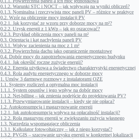
0.1.1.
Powierzchnia paneli a ich moc jednostkowa
0.1.2.
Warunki STC i NOCT – jak wpływają na wyniki obliczeń?
0.1.3.
Nominalna i rzeczywista moc paneli PV – różnice w praktyce
0.2.
Wzór na obliczenie mocy instalacji PV
0.2.1.
Jak korzystać ze wzoru przy doborze mocy na m²?
0.2.2.
Uzysk energii z 1 kWp – jak go oszacować?
0.2.3.
Przykład obliczenia mocy paneli na m²
0.3.
Orientacja i kąt nachylenia paneli PV
0.3.1.
Wpływ zacienienia na moc z 1 m²
0.3.2.
Powierzchnia dachu jako ograniczenie montażowe
0.4.
Dobór mocy do zapotrzebowania energetycznego budynku
0.4.1.
Jak określić roczne zużycie energii?
0.4.2.
Energia użytkowa a świadectwo charakterystyki energetycznej
0.4.3.
Rola audytu energetycznego w doborze mocy
1.
Umów 3 darmowe rozmowy z instalatorami OZE
1.1.
Systemy rozliczeń a optymalna moc instalacji
1.1.1.
System opustów i jego wpływ na dobór mocy
1.1.2.
Net-billing – jak zmienia podejście do projektowania PV?
1.1.3.
Przewymiarowanie instalacji – kiedy się nie opłaca?
1.2.
Autokonsumpcja i magazynowanie energii
1.2.1.
Jak autokonsumpcja wpływa na opłacalność instalacji?
1.2.2.
Rola magazynu energii w zwiększaniu zużycia własnego
1.3.
Narzędzia wspomagające obliczenia
1.3.1.
Kalkulator fotowoltaiczny – jak z niego korzystać?
1.3.2.
PVGIS – szacowanie uzysku energii w konkretnej lokalizacji