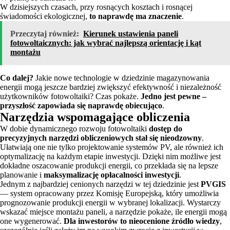
W dzisiejszych czasach, przy rosnących kosztach i rosnącej
świadomości ekologicznej,
to naprawdę ma znaczenie
.
Przeczytaj również:
Kierunek ustawienia paneli
fotowoltaicznych: jak wybrać najlepszą orientację i kąt
montażu
Co dalej?
Jakie nowe technologie w dziedzinie magazynowania
energii mogą jeszcze bardziej zwiększyć efektywność i niezależność
użytkowników fotowoltaiki? Czas pokaże.
Jedno jest pewne –
przyszłość zapowiada się naprawdę obiecująco
.
Narzędzia wspomagające obliczenia
W dobie dynamicznego rozwoju fotowoltaiki
dostęp do
precyzyjnych narzędzi obliczeniowych stał się nieodzowny
.
Ułatwiają one nie tylko projektowanie systemów PV, ale również ich
optymalizację na każdym etapie inwestycji. Dzięki nim możliwe jest
dokładne oszacowanie produkcji energii, co przekłada się na lepsze
planowanie i
maksymalizację opłacalności inwestycji
.
Jednym z najbardziej cenionych narzędzi w tej dziedzinie jest
PVGIS
— system opracowany przez Komisję Europejską, który umożliwia
prognozowanie produkcji energii w wybranej lokalizacji. Wystarczy
wskazać miejsce montażu paneli, a narzędzie pokaże, ile energii mogą
one wygenerować.
Dla inwestorów to nieocenione źródło wiedzy
,