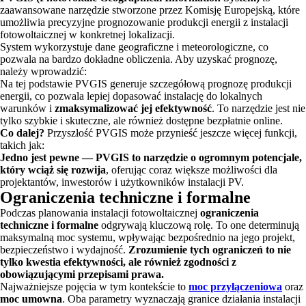
zaawansowane narzędzie stworzone przez Komisję Europejską, które
umożliwia precyzyjne prognozowanie produkcji energii z instalacji
fotowoltaicznej w konkretnej lokalizacji.
System wykorzystuje dane geograficzne i meteorologiczne, co
pozwala na bardzo dokładne obliczenia. Aby uzyskać prognozę,
należy wprowadzić:
Na tej podstawie PVGIS generuje szczegółową prognozę produkcji
energii, co pozwala lepiej dopasować instalację do lokalnych
warunków i
zmaksymalizować jej efektywność
. To narzędzie jest nie
tylko szybkie i skuteczne, ale również dostępne bezpłatnie online.
Co dalej?
Przyszłość PVGIS może przynieść jeszcze więcej funkcji,
takich jak:
Jedno jest pewne — PVGIS to narzędzie o ogromnym potencjale,
który wciąż się rozwija
, oferując coraz większe możliwości dla
projektantów, inwestorów i użytkowników instalacji PV.
Ograniczenia techniczne i formalne
Podczas planowania instalacji fotowoltaicznej
ograniczenia
techniczne i formalne
odgrywają kluczową rolę. To one determinują
maksymalną moc systemu, wpływając bezpośrednio na jego projekt,
bezpieczeństwo i wydajność.
Zrozumienie tych ograniczeń to nie
tylko kwestia efektywności, ale również zgodności z
obowiązującymi przepisami prawa.
Najważniejsze pojęcia w tym kontekście to
moc przyłączeniowa
oraz
moc umowna
. Oba parametry wyznaczają granice działania instalacji