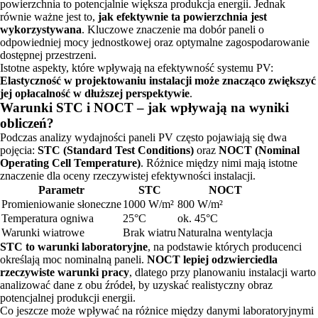
powierzchnia to potencjalnie większa produkcja energii. Jednak
równie ważne jest to,
jak efektywnie ta powierzchnia jest
wykorzystywana
. Kluczowe znaczenie ma dobór paneli o
odpowiedniej mocy jednostkowej oraz optymalne zagospodarowanie
dostępnej przestrzeni.
Istotne aspekty, które wpływają na efektywność systemu PV:
Elastyczność w projektowaniu instalacji może znacząco zwiększyć
jej opłacalność w dłuższej perspektywie
.
Warunki STC i NOCT – jak wpływają na wyniki
obliczeń?
Podczas analizy wydajności paneli PV często pojawiają się dwa
pojęcia:
STC (Standard Test Conditions)
oraz
NOCT (Nominal
Operating Cell Temperature)
. Różnice między nimi mają istotne
znaczenie dla oceny rzeczywistej efektywności instalacji.
Parametr
STC
NOCT
Promieniowanie słoneczne
1000 W/m²
800 W/m²
Temperatura ogniwa
25°C
ok. 45°C
Warunki wiatrowe
Brak wiatru
Naturalna wentylacja
STC to warunki laboratoryjne
, na podstawie których producenci
określają moc nominalną paneli.
NOCT lepiej odzwierciedla
rzeczywiste warunki pracy
, dlatego przy planowaniu instalacji warto
analizować dane z obu źródeł, by uzyskać realistyczny obraz
potencjalnej produkcji energii.
Co jeszcze może wpływać na różnice między danymi laboratoryjnymi