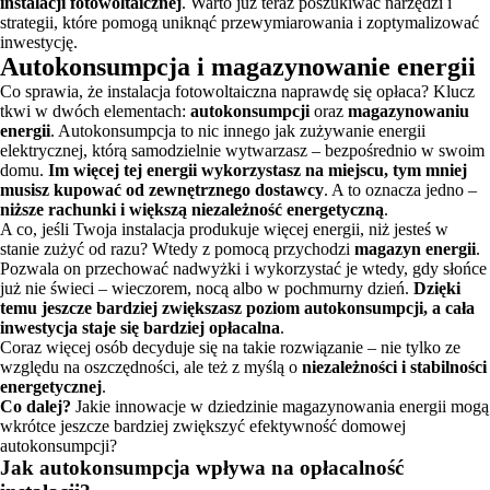
instalacji fotowoltaicznej
. Warto już teraz poszukiwać narzędzi i
strategii, które pomogą uniknąć przewymiarowania i zoptymalizować
inwestycję.
Autokonsumpcja i magazynowanie energii
Co sprawia, że instalacja fotowoltaiczna naprawdę się opłaca? Klucz
tkwi w dwóch elementach:
autokonsumpcji
oraz
magazynowaniu
energii
. Autokonsumpcja to nic innego jak zużywanie energii
elektrycznej, którą samodzielnie wytwarzasz – bezpośrednio w swoim
domu.
Im więcej tej energii wykorzystasz na miejscu, tym mniej
musisz kupować od zewnętrznego dostawcy
. A to oznacza jedno –
niższe rachunki i większą niezależność energetyczną
.
A co, jeśli Twoja instalacja produkuje więcej energii, niż jesteś w
stanie zużyć od razu? Wtedy z pomocą przychodzi
magazyn energii
.
Pozwala on przechować nadwyżki i wykorzystać je wtedy, gdy słońce
już nie świeci – wieczorem, nocą albo w pochmurny dzień.
Dzięki
temu jeszcze bardziej zwiększasz poziom autokonsumpcji, a cała
inwestycja staje się bardziej opłacalna
.
Coraz więcej osób decyduje się na takie rozwiązanie – nie tylko ze
względu na oszczędności, ale też z myślą o
niezależności i stabilności
energetycznej
.
Co dalej?
Jakie innowacje w dziedzinie magazynowania energii mogą
wkrótce jeszcze bardziej zwiększyć efektywność domowej
autokonsumpcji?
Jak autokonsumpcja wpływa na opłacalność