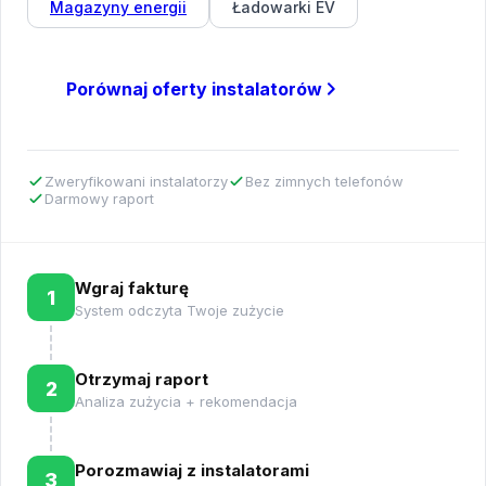
Magazyny energii
Ładowarki EV
Porównaj oferty instalatorów
Zweryfikowani instalatorzy
Bez zimnych telefonów
Darmowy raport
Wgraj fakturę
1
System odczyta Twoje zużycie
Otrzymaj raport
2
Analiza zużycia + rekomendacja
Porozmawiaj z instalatorami
3