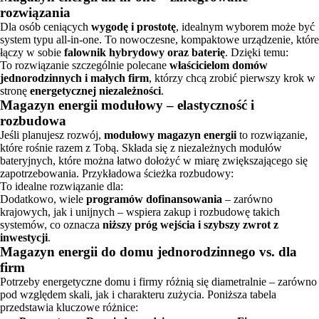
rozwiązania
Dla osób ceniących
wygodę i prostotę
, idealnym wyborem może być
system typu all-in-one. To nowoczesne, kompaktowe urządzenie, które
łączy w sobie
falownik hybrydowy oraz baterię
. Dzięki temu:
To rozwiązanie szczególnie polecane
właścicielom domów
jednorodzinnych i małych firm
, którzy chcą zrobić pierwszy krok w
stronę
energetycznej niezależności
.
Magazyn energii modułowy – elastyczność i
rozbudowa
Jeśli planujesz rozwój,
modułowy magazyn energii
to rozwiązanie,
które rośnie razem z Tobą. Składa się z niezależnych modułów
bateryjnych, które można łatwo dołożyć w miarę zwiększającego się
zapotrzebowania. Przykładowa ścieżka rozbudowy:
To idealne rozwiązanie dla:
Dodatkowo, wiele
programów dofinansowania
– zarówno
krajowych, jak i unijnych – wspiera zakup i rozbudowę takich
systemów, co oznacza
niższy próg wejścia i szybszy zwrot z
inwestycji
.
Magazyn energii do domu jednorodzinnego vs. dla
firm
Potrzeby energetyczne domu i firmy różnią się diametralnie – zarówno
pod względem skali, jak i charakteru zużycia. Poniższa tabela
przedstawia kluczowe różnice: