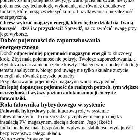
potrzeb. Zanim podejmiesz decyzję, warto przeanalizować nie tylko
pojemność czy technologię wykonania, ale również dodatkowe
funkcje, które mogą zwiększyć komfort użytkowania i niezależność
energetyczną.
Chcesz wybrać magazyn energii, który będzie działał na Twoją
korzyść – dziś i w przyszłości?
Sprawdź, na co zwrócić uwagę przy
jego wyborze.
Dobór pojemności do zapotrzebowania
energetycznego
Dobór
odpowiedniej pojemności magazynu energii
to kluczowy
krok. Zbyt mała pojemność nie pokryje Twojego zapotrzebowania, a
zbyt duża oznacza niepotrzebne koszty. Dlatego warto podejść do tego
tematu analitycznie, biorąc pod uwagę nie tylko aktualne zużycie
energii, ale również przyszłe potrzeby.
Przy planowaniu pojemności magazynu warto uwzględnić:
Im lepiej dopasujesz pojemność do realnych potrzeb, tym większe
oszczędności i wyższy poziom autokonsumpcji energii z
fotowoltaiki.
Rola falownika hybrydowego w systemie
Falownik hybrydowy
pełni kluczową rolę w systemie
fotowoltaicznym – to on zarządza przepływem energii między
instalacją PV, magazynem, siecią a domem. Jego jakość i
funkcjonalność mają bezpośredni wpływ na stabilność, wydajność i
bezpieczeństwo całego układu.
Warto zwrócić uwagę na: