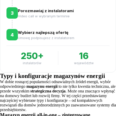
Porozmawiaj z instalatorami
3
Video call w wybranym terminie
Wybierz najlepszą ofertę
4
Umowę podpisujesz z instalatorem
250+
16
instalatorów
województw
Typy i konfiguracje magazynów energii
W dobie rosnącej popularności odnawialnych źródeł energii, wybór
odpowiedniego
magazynu energii
to nie tylko kwestia techniczna, ale
przede wszystkim
strategiczna decyzja
. Może ona znacząco wpłynąć
na domowy budżet lub rozwój firmy. W tej części przedstawiamy
najczęściej wybierane typy i konfiguracje – od kompaktowych
rozwiązań dla domów jednorodzinnych po zaawansowane systemy dla
przedsiębiorstw.
Magazyn energii all-in-one – zintegrowane