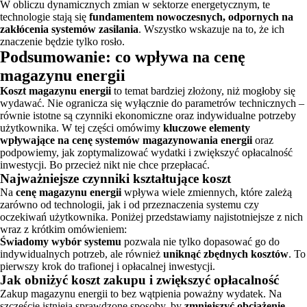
W obliczu dynamicznych zmian w sektorze energetycznym, te
technologie stają się
fundamentem nowoczesnych, odpornych na
zakłócenia systemów zasilania
. Wszystko wskazuje na to, że ich
znaczenie będzie tylko rosło.
Podsumowanie: co wpływa na cenę
magazynu energii
Koszt magazynu energii
to temat bardziej złożony, niż mogłoby się
wydawać. Nie ogranicza się wyłącznie do parametrów technicznych –
równie istotne są czynniki ekonomiczne oraz indywidualne potrzeby
użytkownika. W tej części omówimy
kluczowe elementy
wpływające na cenę systemów magazynowania energii
oraz
podpowiemy, jak zoptymalizować wydatki i zwiększyć opłacalność
inwestycji. Bo przecież nikt nie chce przepłacać.
Najważniejsze czynniki kształtujące koszt
Na
cenę magazynu energii
wpływa wiele zmiennych, które zależą
zarówno od technologii, jak i od przeznaczenia systemu czy
oczekiwań użytkownika. Poniżej przedstawiamy najistotniejsze z nich
wraz z krótkim omówieniem:
Świadomy wybór systemu
pozwala nie tylko dopasować go do
indywidualnych potrzeb, ale również
uniknąć zbędnych kosztów
. To
pierwszy krok do trafionej i opłacalnej inwestycji.
Jak obniżyć koszt zakupu i zwiększyć opłacalność
Zakup magazynu energii to bez wątpienia poważny wydatek. Na
szczęście istnieją sprawdzone sposoby, by
zmniejszyć obciążenie