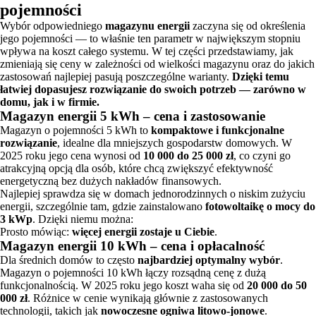
pojemności
Wybór odpowiedniego
magazynu energii
zaczyna się od określenia
jego pojemności — to właśnie ten parametr w największym stopniu
wpływa na koszt całego systemu. W tej części przedstawiamy, jak
zmieniają się ceny w zależności od wielkości magazynu oraz do jakich
zastosowań najlepiej pasują poszczególne warianty.
Dzięki temu
łatwiej dopasujesz rozwiązanie do swoich potrzeb — zarówno w
domu, jak i w firmie.
Magazyn energii 5 kWh – cena i zastosowanie
Magazyn o pojemności 5 kWh to
kompaktowe i funkcjonalne
rozwiązanie
, idealne dla mniejszych gospodarstw domowych. W
2025 roku jego cena wynosi od
10 000 do 25 000 zł
, co czyni go
atrakcyjną opcją dla osób, które chcą zwiększyć efektywność
energetyczną bez dużych nakładów finansowych.
Najlepiej sprawdza się w domach jednorodzinnych o niskim zużyciu
energii, szczególnie tam, gdzie zainstalowano
fotowoltaikę o mocy do
3 kWp
. Dzięki niemu można:
Prosto mówiąc:
więcej energii zostaje u Ciebie
.
Magazyn energii 10 kWh – cena i opłacalność
Dla średnich domów to często
najbardziej optymalny wybór
.
Magazyn o pojemności 10 kWh łączy rozsądną cenę z dużą
funkcjonalnością. W 2025 roku jego koszt waha się od
20 000 do 50
000 zł
. Różnice w cenie wynikają głównie z zastosowanych
technologii, takich jak
nowoczesne ogniwa litowo-jonowe
.