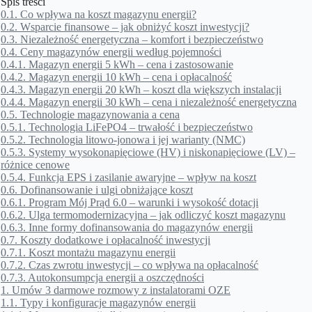
Spis treści
0.1.
Co wpływa na koszt magazynu energii?
0.2.
Wsparcie finansowe – jak obniżyć koszt inwestycji?
0.3.
Niezależność energetyczna – komfort i bezpieczeństwo
0.4.
Ceny magazynów energii według pojemności
0.4.1.
Magazyn energii 5 kWh – cena i zastosowanie
0.4.2.
Magazyn energii 10 kWh – cena i opłacalność
0.4.3.
Magazyn energii 20 kWh – koszt dla większych instalacji
0.4.4.
Magazyn energii 30 kWh – cena i niezależność energetyczna
0.5.
Technologie magazynowania a cena
0.5.1.
Technologia LiFePO4 – trwałość i bezpieczeństwo
0.5.2.
Technologia litowo-jonowa i jej warianty (NMC)
0.5.3.
Systemy wysokonapięciowe (HV) i niskonapięciowe (LV) –
różnice cenowe
0.5.4.
Funkcja EPS i zasilanie awaryjne – wpływ na koszt
0.6.
Dofinansowanie i ulgi obniżające koszt
0.6.1.
Program Mój Prąd 6.0 – warunki i wysokość dotacji
0.6.2.
Ulga termomodernizacyjna – jak odliczyć koszt magazynu
0.6.3.
Inne formy dofinansowania do magazynów energii
0.7.
Koszty dodatkowe i opłacalność inwestycji
0.7.1.
Koszt montażu magazynu energii
0.7.2.
Czas zwrotu inwestycji – co wpływa na opłacalność
0.7.3.
Autokonsumpcja energii a oszczędności
1.
Umów 3 darmowe rozmowy z instalatorami OZE
1.1.
Typy i konfiguracje magazynów energii