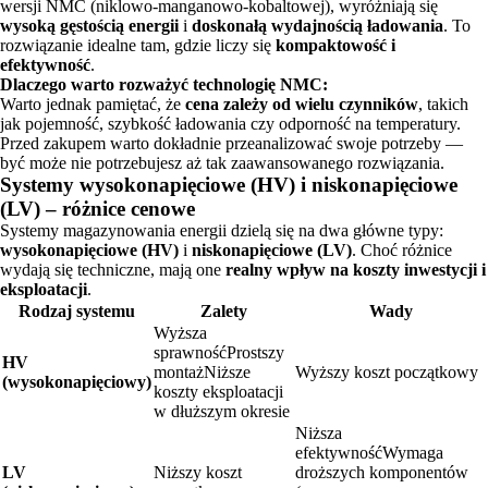
wersji NMC (niklowo-manganowo-kobaltowej), wyróżniają się
wysoką gęstością energii
i
doskonałą wydajnością ładowania
. To
rozwiązanie idealne tam, gdzie liczy się
kompaktowość i
efektywność
.
Dlaczego warto rozważyć technologię NMC:
Warto jednak pamiętać, że
cena zależy od wielu czynników
, takich
jak pojemność, szybkość ładowania czy odporność na temperatury.
Przed zakupem warto dokładnie przeanalizować swoje potrzeby —
być może nie potrzebujesz aż tak zaawansowanego rozwiązania.
Systemy wysokonapięciowe (HV) i niskonapięciowe
(LV) – różnice cenowe
Systemy magazynowania energii dzielą się na dwa główne typy:
wysokonapięciowe (HV)
i
niskonapięciowe (LV)
. Choć różnice
wydają się techniczne, mają one
realny wpływ na koszty inwestycji i
eksploatacji
.
Rodzaj systemu
Zalety
Wady
Wyższa
sprawnośćProstszy
HV
montażNiższe
Wyższy koszt początkowy
(wysokonapięciowy)
koszty eksploatacji
w dłuższym okresie
Niższa
efektywnośćWymaga
LV
Niższy koszt
droższych komponentów