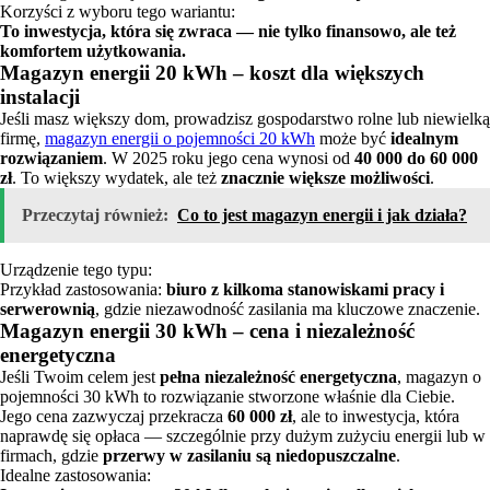
Korzyści z wyboru tego wariantu:
To inwestycja, która się zwraca — nie tylko finansowo, ale też
komfortem użytkowania.
Magazyn energii 20 kWh – koszt dla większych
instalacji
Jeśli masz większy dom, prowadzisz gospodarstwo rolne lub niewielką
firmę,
magazyn energii o pojemności 20 kWh
może być
idealnym
rozwiązaniem
. W 2025 roku jego cena wynosi od
40 000 do 60 000
zł
. To większy wydatek, ale też
znacznie większe możliwości
.
Przeczytaj również:
Co to jest magazyn energii i jak działa?
Urządzenie tego typu:
Przykład zastosowania:
biuro z kilkoma stanowiskami pracy i
serwerownią
, gdzie niezawodność zasilania ma kluczowe znaczenie.
Magazyn energii 30 kWh – cena i niezależność
energetyczna
Jeśli Twoim celem jest
pełna niezależność energetyczna
, magazyn o
pojemności 30 kWh to rozwiązanie stworzone właśnie dla Ciebie.
Jego cena zazwyczaj przekracza
60 000 zł
, ale to inwestycja, która
naprawdę się opłaca — szczególnie przy dużym zużyciu energii lub w
firmach, gdzie
przerwy w zasilaniu są niedopuszczalne
.
Idealne zastosowania: