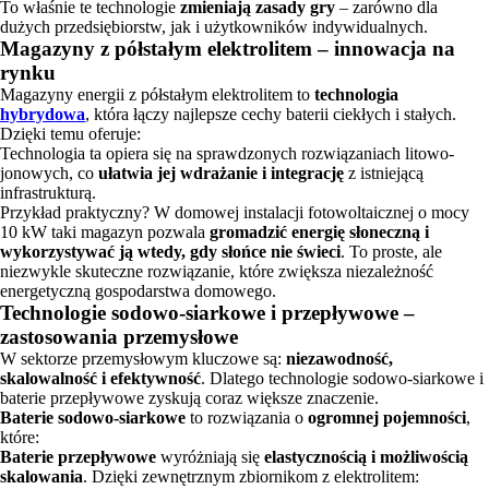
To właśnie te technologie
zmieniają zasady gry
– zarówno dla
dużych przedsiębiorstw, jak i użytkowników indywidualnych.
Magazyny z półstałym elektrolitem – innowacja na
rynku
Magazyny energii z półstałym elektrolitem to
technologia
hybrydowa
, która łączy najlepsze cechy baterii ciekłych i stałych.
Dzięki temu oferuje:
Technologia ta opiera się na sprawdzonych rozwiązaniach litowo-
jonowych, co
ułatwia jej wdrażanie i integrację
z istniejącą
infrastrukturą.
Przykład praktyczny? W domowej instalacji fotowoltaicznej o mocy
10 kW taki magazyn pozwala
gromadzić energię słoneczną i
wykorzystywać ją wtedy, gdy słońce nie świeci
. To proste, ale
niezwykle skuteczne rozwiązanie, które zwiększa niezależność
energetyczną gospodarstwa domowego.
Technologie sodowo-siarkowe i przepływowe –
zastosowania przemysłowe
W sektorze przemysłowym kluczowe są:
niezawodność,
skalowalność i efektywność
. Dlatego technologie sodowo-siarkowe i
baterie przepływowe zyskują coraz większe znaczenie.
Baterie sodowo-siarkowe
to rozwiązania o
ogromnej pojemności
,
które:
Baterie przepływowe
wyróżniają się
elastycznością i możliwością
skalowania
. Dzięki zewnętrznym zbiornikom z elektrolitem: