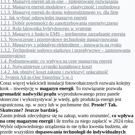
1.1.1.
Magazyn energii all-in-one – zintegrowane rozwiązania
1.1.2.
Magazyn energii modułowy – elastyczność i rozbudowa
1.1.3.
Magazyn energii do domu jednorodzinnego vs. dla firm
1.2.
Jak wybrać odpowiedni magazyn energii
1.2.1.
Dobór pojemności do zapotrzebowania energetycznego
1.2.2.
Rola falownika hybrydowego w systemie
1.2.3.
Magazyn z funkcją EMS – inteligentne zarządzanie energią
1.3.
Nowoczesne i przemysłowe technologie magazynowania
1.3.1.
Magazyny z półstałym elektrolitem – innowacja na rynku
1.3.2.
Technologie sodowo-siarkowe i przepływowe – zastosowania
przemysłowe
1.4.
Podsumowanie: co wpływa na cenę magazynu energii
1.4.1.
Najważniejsze czynniki kształtujące koszt
1.4.2.
Jak obniżyć koszt zakupu i zwiększyć opłacalność
2.
System All-in-One SigenStor 5-w-1
Coraz więcej właścicieli instalacji fotowoltaicznych rozważa kolejny
krok – inwestycję w
magazyn energii
. To rozwiązanie pozwala
gromadzić nadwyżki prądu
wyprodukowanego przez panele
słoneczne i wykorzystywać je wtedy, gdy produkcja energii jest
ograniczona, np. w nocy lub w pochmurne dni.
Proste? Tak.
Skuteczne? Jeszcze bardziej.
Zanim jednak zdecydujesz się na zakup, warto zrozumieć,
co wpływa
na cenę magazynu energii
i ile trzeba za niego zapłacić w 2024 roku.
Wybór odpowiedniego urządzenia to nie tylko kwestia budżetu, ale
przede wszystkim
dopasowania technologii do indywidualnych