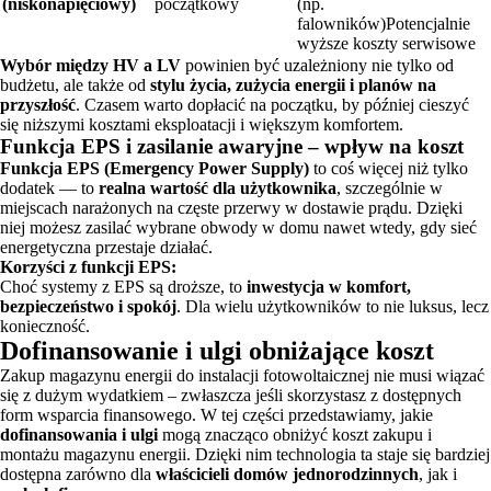
(niskonapięciowy)
początkowy
(np.
falowników)Potencjalnie
wyższe koszty serwisowe
Wybór między HV a LV
powinien być uzależniony nie tylko od
budżetu, ale także od
stylu życia, zużycia energii i planów na
przyszłość
. Czasem warto dopłacić na początku, by później cieszyć
się niższymi kosztami eksploatacji i większym komfortem.
Funkcja EPS i zasilanie awaryjne – wpływ na koszt
Funkcja EPS (Emergency Power Supply)
to coś więcej niż tylko
dodatek — to
realna wartość dla użytkownika
, szczególnie w
miejscach narażonych na częste przerwy w dostawie prądu. Dzięki
niej możesz zasilać wybrane obwody w domu nawet wtedy, gdy sieć
energetyczna przestaje działać.
Korzyści z funkcji EPS:
Choć systemy z EPS są droższe, to
inwestycja w komfort,
bezpieczeństwo i spokój
. Dla wielu użytkowników to nie luksus, lecz
konieczność.
Dofinansowanie i ulgi obniżające koszt
Zakup magazynu energii do instalacji fotowoltaicznej nie musi wiązać
się z dużym wydatkiem – zwłaszcza jeśli skorzystasz z dostępnych
form wsparcia finansowego. W tej części przedstawiamy, jakie
dofinansowania i ulgi
mogą znacząco obniżyć koszt zakupu i
montażu magazynu energii. Dzięki nim technologia ta staje się bardziej
dostępna zarówno dla
właścicieli domów jednorodzinnych
, jak i