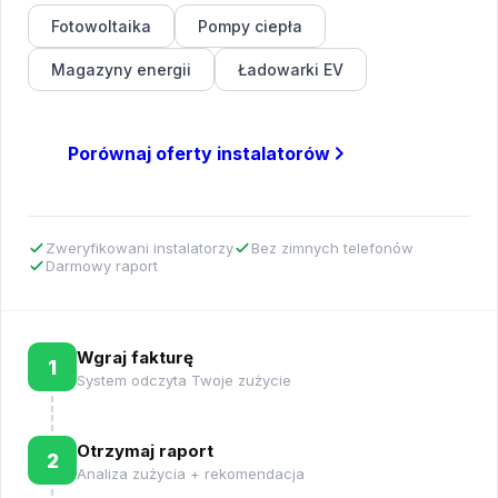
Fotowoltaika
Pompy ciepła
Magazyny energii
Ładowarki EV
Porównaj oferty instalatorów
Zweryfikowani instalatorzy
Bez zimnych telefonów
Darmowy raport
Wgraj fakturę
1
System odczyta Twoje zużycie
Otrzymaj raport
2
Analiza zużycia + rekomendacja