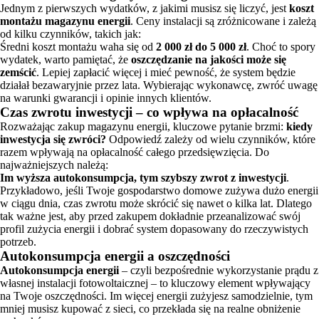
Jednym z pierwszych wydatków, z jakimi musisz się liczyć, jest
koszt
montażu magazynu energii
. Ceny instalacji są zróżnicowane i zależą
od kilku czynników, takich jak:
Średni koszt montażu waha się od
2 000 zł do 5 000 zł
. Choć to spory
wydatek, warto pamiętać, że
oszczędzanie na jakości może się
zemścić
. Lepiej zapłacić więcej i mieć pewność, że system będzie
działał bezawaryjnie przez lata. Wybierając wykonawcę, zwróć uwagę
na warunki gwarancji i opinie innych klientów.
Czas zwrotu inwestycji – co wpływa na opłacalność
Rozważając zakup magazynu energii, kluczowe pytanie brzmi:
kiedy
inwestycja się zwróci?
Odpowiedź zależy od wielu czynników, które
razem wpływają na opłacalność całego przedsięwzięcia. Do
najważniejszych należą:
Im wyższa autokonsumpcja, tym szybszy zwrot z inwestycji
.
Przykładowo, jeśli Twoje gospodarstwo domowe zużywa dużo energii
w ciągu dnia, czas zwrotu może skrócić się nawet o kilka lat. Dlatego
tak ważne jest, aby przed zakupem dokładnie przeanalizować swój
profil zużycia energii i dobrać system dopasowany do rzeczywistych
potrzeb.
Autokonsumpcja energii a oszczędności
Autokonsumpcja energii
– czyli bezpośrednie wykorzystanie prądu z
własnej instalacji fotowoltaicznej – to kluczowy element wpływający
na Twoje oszczędności. Im więcej energii zużyjesz samodzielnie, tym
mniej musisz kupować z sieci, co przekłada się na realne obniżenie