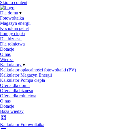
Skip to content
Dla domu
▼
Fotowoltaika
Magazyn energii
Kocioł na pellet
Pompy ciepła
Dla biznesu
Dla rolnictwa
Dotacje
O nas
Wiedza
Kalkulatory
▼
Kalkulator opłacalności fotowoltaiki (PV)
Kalkulator Magazyn Energii
Kalkulator Pompa ciepła
Oferta dla domu
Oferta dla biznesu
Oferta dla rolnictwa
O nas
Dotacje
Baza wiedzy
Kalkulator Fotowoltaika