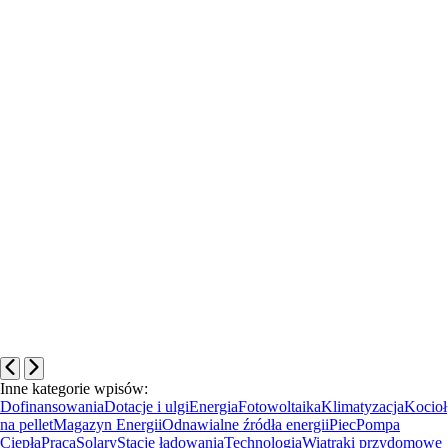
Inne kategorie wpisów:
Dofinansowania
Dotacje i ulgi
Energia
Fotowoltaika
Klimatyzacja
Kocioł
na pellet
Magazyn Energii
Odnawialne źródła energii
Piec
Pompa
Ciepła
Praca
Solary
Stacje ładowania
Technologia
Wiatraki przydomowe