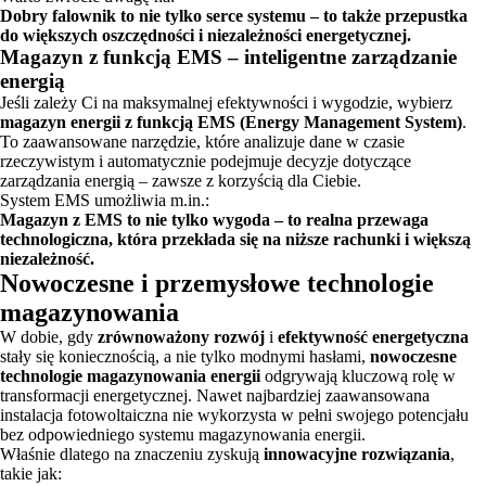
Dobry falownik to nie tylko serce systemu – to także przepustka
do większych oszczędności i niezależności energetycznej.
Magazyn z funkcją EMS – inteligentne zarządzanie
energią
Jeśli zależy Ci na maksymalnej efektywności i wygodzie, wybierz
magazyn energii z funkcją EMS (Energy Management System)
.
To zaawansowane narzędzie, które analizuje dane w czasie
rzeczywistym i automatycznie podejmuje decyzje dotyczące
zarządzania energią – zawsze z korzyścią dla Ciebie.
System EMS umożliwia m.in.:
Magazyn z EMS to nie tylko wygoda – to realna przewaga
technologiczna, która przekłada się na niższe rachunki i większą
niezależność.
Nowoczesne i przemysłowe technologie
magazynowania
W dobie, gdy
zrównoważony rozwój
i
efektywność energetyczna
stały się koniecznością, a nie tylko modnymi hasłami,
nowoczesne
technologie magazynowania energii
odgrywają kluczową rolę w
transformacji energetycznej. Nawet najbardziej zaawansowana
instalacja fotowoltaiczna nie wykorzysta w pełni swojego potencjału
bez odpowiedniego systemu magazynowania energii.
Właśnie dlatego na znaczeniu zyskują
innowacyjne rozwiązania
,
takie jak: