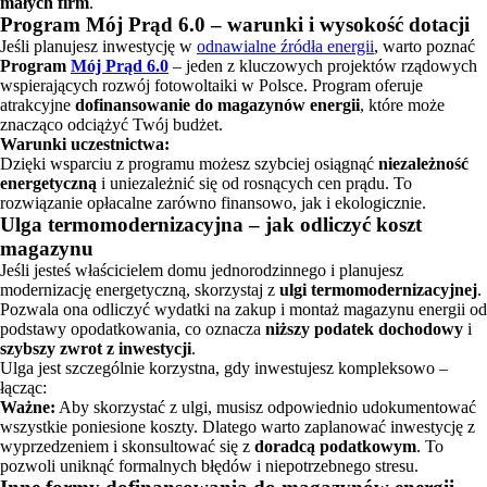
małych firm
.
Program Mój Prąd 6.0 – warunki i wysokość dotacji
Jeśli planujesz inwestycję w
odnawialne źródła energii
, warto poznać
Program
Mój Prąd 6.0
– jeden z kluczowych projektów rządowych
wspierających rozwój fotowoltaiki w Polsce. Program oferuje
atrakcyjne
dofinansowanie do magazynów energii
, które może
znacząco odciążyć Twój budżet.
Warunki uczestnictwa:
Dzięki wsparciu z programu możesz szybciej osiągnąć
niezależność
energetyczną
i uniezależnić się od rosnących cen prądu. To
rozwiązanie opłacalne zarówno finansowo, jak i ekologicznie.
Ulga termomodernizacyjna – jak odliczyć koszt
magazynu
Jeśli jesteś właścicielem domu jednorodzinnego i planujesz
modernizację energetyczną, skorzystaj z
ulgi termomodernizacyjnej
.
Pozwala ona odliczyć wydatki na zakup i montaż magazynu energii od
podstawy opodatkowania, co oznacza
niższy podatek dochodowy
i
szybszy zwrot z inwestycji
.
Ulga jest szczególnie korzystna, gdy inwestujesz kompleksowo –
łącząc:
Ważne:
Aby skorzystać z ulgi, musisz odpowiednio udokumentować
wszystkie poniesione koszty. Dlatego warto zaplanować inwestycję z
wyprzedzeniem i skonsultować się z
doradcą podatkowym
. To
pozwoli uniknąć formalnych błędów i niepotrzebnego stresu.