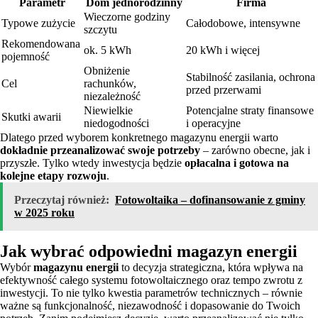
Parametr
Dom jednorodzinny
Firma
Wieczorne godziny
Typowe zużycie
Całodobowe, intensywne
szczytu
Rekomendowana
ok. 5 kWh
20 kWh i więcej
pojemność
Obniżenie
Stabilność zasilania, ochrona
Cel
rachunków,
przed przerwami
niezależność
Niewielkie
Potencjalne straty finansowe
Skutki awarii
niedogodności
i operacyjne
Dlatego przed wyborem konkretnego magazynu energii warto
dokładnie przeanalizować swoje potrzeby
– zarówno obecne, jak i
przyszłe. Tylko wtedy inwestycja będzie
opłacalna i gotowa na
kolejne etapy rozwoju
.
Przeczytaj również:
Fotowoltaika – dofinansowanie z gminy
w 2025 roku
Jak wybrać odpowiedni magazyn energii
Wybór
magazynu energii
to decyzja strategiczna, która wpływa na
efektywność całego systemu fotowoltaicznego oraz tempo zwrotu z
inwestycji. To nie tylko kwestia parametrów technicznych – równie
ważne są funkcjonalność, niezawodność i dopasowanie do Twoich