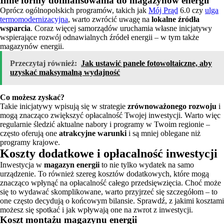
Inne formy dofinansowania do magazynów energii
Oprócz ogólnopolskich programów, takich jak
Mój Prąd
6.0 czy
ulga
termomodernizacyjna
, warto zwrócić uwagę na
lokalne źródła
wsparcia
. Coraz więcej samorządów uruchamia własne inicjatywy
wspierające rozwój odnawialnych źródeł energii – w tym także
magazynów energii.
Przeczytaj również:
Jak ustawić panele fotowoltaiczne, aby
uzyskać maksymalną wydajność
Co możesz zyskać?
Takie inicjatywy wpisują się w strategie
zrównoważonego rozwoju
i
mogą znacząco zwiększyć opłacalność Twojej inwestycji. Warto więc
regularnie śledzić aktualne nabory i programy w Twoim regionie –
często oferują one
atrakcyjne warunki
i są mniej oblegane niż
programy krajowe.
Koszty dodatkowe i opłacalność inwestycji
Inwestycja w
magazyn energii
to nie tylko wydatek na samo
urządzenie. To również szereg kosztów dodatkowych, które mogą
znacząco wpłynąć na opłacalność całego przedsięwzięcia. Choć może
się to wydawać skomplikowane, warto przyjrzeć się szczegółom – to
one często decydują o końcowym bilansie. Sprawdź, z jakimi kosztami
możesz się spotkać i jak wpływają one na zwrot z inwestycji.
Koszt montażu magazynu energii