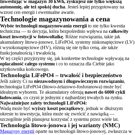
Inwestując w magazyn 30 kWh, zyskujesz nie tylko większą
autonomię, ale też spokój ducha
. Jesteś lepiej przygotowany na
wzrost cen energii i ewentualne awarie.
Technologie magazynowania a cena
Wybór technologii magazynowania energii
to nie tylko kwestia
techniczna — to decyzja, która bezpośrednio wpływa na
całkowity
koszt inwestycji w fotowoltaikę
. Różne rozwiązania, takie jak
akumulatory litowo-jonowe, LiFePO4, systemy niskonapięciowe (LV)
i wysokonapięciowe (HV), różnią się nie tylko ceną, ale także
funkcjonalnością i trwałością.
W tej części przyjrzymy się, jak konkretne technologie wpływają na
opłacalność całego systemu
i co to oznacza dla Ciebie jako
użytkownika końcowego.
Technologia LiFePO4 – trwałość i bezpieczeństwo
Jeśli zależy Ci na
niezawodnym i długowiecznym rozwiązaniu
,
technologia LiFePO4 (litowo-żelazowo-fosforanowa) może być
idealnym wyborem. Te akumulatory oferują
nawet do 6000 cykli
ładowania
, co czyni je jednymi z najbardziej trwałych na rynku.
Najważniejsze zalety technologii LiFePO4:
Wadą może być
wyższy koszt początkowy
, jednak w dłuższym
okresie to inwestycja, która może się zwrócić z nawiązką —
szczególnie jeśli planujesz korzystać z systemu przez wiele lat.
Technologia litowo-jonowa i jej warianty (NMC)
Magazyny energii
oparte na technologii litowo-jonowej, zwłaszcza w