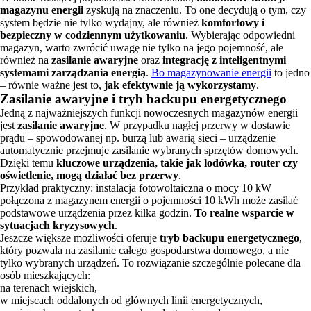
magazynu energii
zyskują na znaczeniu. To one decydują o tym, czy
system będzie nie tylko wydajny, ale również
komfortowy i
bezpieczny w codziennym użytkowaniu
. Wybierając odpowiedni
magazyn, warto zwrócić uwagę nie tylko na jego pojemność, ale
również na
zasilanie awaryjne
oraz
integrację z inteligentnymi
systemami zarządzania energią
.
Bo magazynowanie energii
to jedno
– równie ważne jest to,
jak efektywnie ją wykorzystamy
.
Zasilanie awaryjne i tryb backupu energetycznego
Jedną z najważniejszych funkcji nowoczesnych magazynów energii
jest
zasilanie awaryjne
. W przypadku nagłej przerwy w dostawie
prądu – spowodowanej np. burzą lub awarią sieci – urządzenie
automatycznie przejmuje zasilanie wybranych sprzętów domowych.
Dzięki temu
kluczowe urządzenia, takie jak lodówka, router czy
oświetlenie, mogą działać bez przerwy
.
Przykład praktyczny: instalacja fotowoltaiczna o mocy 10 kW
połączona z magazynem energii o pojemności 10 kWh może zasilać
podstawowe urządzenia przez kilka godzin.
To realne wsparcie w
sytuacjach kryzysowych
.
Jeszcze większe możliwości oferuje
tryb backupu energetycznego
,
który pozwala na zasilanie całego gospodarstwa domowego, a nie
tylko wybranych urządzeń. To rozwiązanie szczególnie polecane dla
osób mieszkających:
na terenach wiejskich,
w miejscach oddalonych od głównych linii energetycznych,