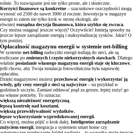
rośnie. To rozwiązanie jest nie tylko proste, ale i skuteczne.
Korzyści finansowe są konkretne
– szacunkowe oszczędności mogą
wynosić od 2500 do nawet 3900 zł rocznie. Inwestycja w magazyn
energii to zatem nie tylko krok w stronę ekologii, ale
również
rozsądna decyzja finansowa, która szybko się zwraca
.
Czy można osiągnąć jeszcze więcej? Oczywiście! Istnieją sposoby na
jeszcze lepsze zarządzanie energią i maksymalizację zysków. Jakie? O
tym poniżej.
Opłacalność magazynu energii w systemie net-billing
W systemie
net-billing
nadwyżki energii trafiają do sieci, ale są
rozliczane po
zmiennych i często niekorzystnych stawkach
. Dlatego
właśnie
posiadanie własnego magazynu energii staje się kluczowe
,
jeśli chcesz, aby Twoja instalacja fotowoltaiczna była naprawdę
opłacalna.
Dzięki magazynowi możesz
przechować energię i wykorzystać ją
wtedy, gdy ceny energii z sieci są najwyższe
– na przykład w
godzinach szczytu. Zamiast oddawać prąd za grosze, lepiej zużyć go
na własne potrzeby. To oznacza:
większą niezależność energetyczną
,
lepszą kontrolę nad kosztami
,
większą przewidywalność wydatków
,
lepsze wykorzystanie wyprodukowanej energii
.
Co więcej, można pójść o krok dalej.
Inteligentne zarządzanie
zużyciem energii
, integracja z systemem smart home czy
automatyczne przełączanie źródeł zasilania – to wszystko może jeszcze