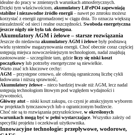
idealne do pracy w zmiennych warunkach atmosferycznych.
Dzięki tym właściwościom,
akumulatory LiFePO4 zapewniają
stabilne i niezawodne źródło energii
– nawet po zmroku możesz
korzystać z energii zgromadzonej w ciągu dnia. To oznacza większą
niezależność od sieci i realne oszczędności.
Swoboda energetyczna
jeszcze nigdy nie była tak dostępna
.
Akumulatory AGM i żelowe – starsze rozwiązania
Jeszcze do niedawna
akumulatory AGM i żelowe
były podstawą
wielu systemów magazynowania energii. Choć obecnie coraz częściej
ustępują miejsca nowocześniejszym technologiom, nadal znajdują
zastosowanie – szczególnie tam, gdzie
liczy się niski koszt
początkowy
lub potrzeby energetyczne są niewielkie.
Warto znać ich kluczowe cechy:
AGM
– przystępne cenowo, ale oferują ograniczoną liczbę cykli
ładowania i niższą sprawność,
Akumulatory żelowe
– nieco bardziej trwałe niż AGM, lecz nadal
ustępują technologiom litowym pod względem wydajności i
żywotności,
Główny atut
– niski koszt zakupu, co czyni je atrakcyjnym wyborem
w projektach tymczasowych lub o ograniczonym budżecie.
Choć nie są to rozwiązania przyszłościowe,
w określonych
warunkach mogą być w pełni wystarczające
. Wszystko zależy od
specyfiki projektu i oczekiwań użytkownika.
Innowacyjne technologie: przepływowe, wodorowe,