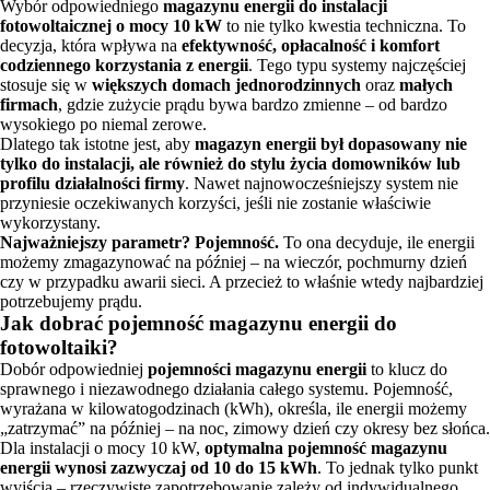
Wybór odpowiedniego
magazynu energii do instalacji
fotowoltaicznej o mocy 10 kW
to nie tylko kwestia techniczna. To
decyzja, która wpływa na
efektywność, opłacalność i komfort
codziennego korzystania z energii
. Tego typu systemy najczęściej
stosuje się w
większych domach jednorodzinnych
oraz
małych
firmach
, gdzie zużycie prądu bywa bardzo zmienne – od bardzo
wysokiego po niemal zerowe.
Dlatego tak istotne jest, aby
magazyn energii był dopasowany nie
tylko do instalacji, ale również do stylu życia domowników lub
profilu działalności firmy
. Nawet najnowocześniejszy system nie
przyniesie oczekiwanych korzyści, jeśli nie zostanie właściwie
wykorzystany.
Najważniejszy parametr? Pojemność.
To ona decyduje, ile energii
możemy zmagazynować na później – na wieczór, pochmurny dzień
czy w przypadku awarii sieci. A przecież to właśnie wtedy najbardziej
potrzebujemy prądu.
Jak dobrać pojemność magazynu energii do
fotowoltaiki?
Dobór odpowiedniej
pojemności magazynu energii
to klucz do
sprawnego i niezawodnego działania całego systemu. Pojemność,
wyrażana w kilowatogodzinach (kWh), określa, ile energii możemy
„zatrzymać” na później – na noc, zimowy dzień czy okresy bez słońca.
Dla instalacji o mocy 10 kW,
optymalna pojemność magazynu
energii wynosi zazwyczaj od 10 do 15 kWh
. To jednak tylko punkt
wyjścia – rzeczywiste zapotrzebowanie zależy od indywidualnego