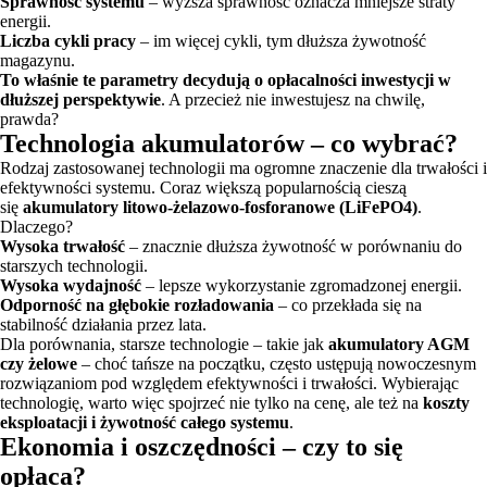
Sprawność systemu
– wyższa sprawność oznacza mniejsze straty
energii.
Liczba cykli pracy
– im więcej cykli, tym dłuższa żywotność
magazynu.
To właśnie te parametry decydują o opłacalności inwestycji w
dłuższej perspektywie
. A przecież nie inwestujesz na chwilę,
prawda?
Technologia akumulatorów – co wybrać?
Rodzaj zastosowanej technologii ma ogromne znaczenie dla trwałości i
efektywności systemu. Coraz większą popularnością cieszą
się
akumulatory litowo-żelazowo-fosforanowe (LiFePO4)
.
Dlaczego?
Wysoka trwałość
– znacznie dłuższa żywotność w porównaniu do
starszych technologii.
Wysoka wydajność
– lepsze wykorzystanie zgromadzonej energii.
Odporność na głębokie rozładowania
– co przekłada się na
stabilność działania przez lata.
Dla porównania, starsze technologie – takie jak
akumulatory AGM
czy żelowe
– choć tańsze na początku, często ustępują nowoczesnym
rozwiązaniom pod względem efektywności i trwałości. Wybierając
technologię, warto więc spojrzeć nie tylko na cenę, ale też na
koszty
eksploatacji i żywotność całego systemu
.
Ekonomia i oszczędności – czy to się
opłaca?