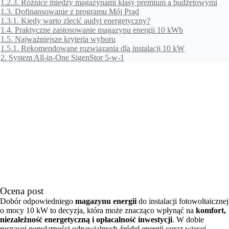
1.2.3.
Różnice między magazynami klasy premium a budżetowymi
1.3.
Dofinansowanie z programu Mój Prąd
1.3.1.
Kiedy warto zlecić audyt energetyczny?
1.4.
Praktyczne zastosowanie magazynu energii 10 kWh
1.5.
Najważniejsze kryteria wyboru
1.5.1.
Rekomendowane rozwiązania dla instalacji 10 kW
2.
System All-in-One SigenStor 5-w-1
Ocena post
Dobór odpowiedniego
magazynu energii
do instalacji fotowoltaicznej
o mocy 10 kW to decyzja, która może znacząco wpłynąć na
komfort,
niezależność energetyczną i opłacalność inwestycji
. W dobie
rosnącej popularności odnawialnych źródeł energii coraz więcej