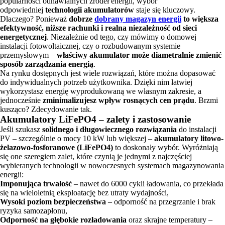
popularności odnawialnych źródeł energii, wybór
odpowiedniej
technologii akumulatorów
staje się kluczowy.
Dlaczego? Ponieważ
dobrze
dobrany magazyn energii
to większa
efektywność, niższe rachunki i realna niezależność od sieci
energetycznej
. Niezależnie od tego, czy mówimy o domowej
instalacji fotowoltaicznej, czy o rozbudowanym systemie
przemysłowym –
właściwy akumulator może diametralnie zmienić
sposób zarządzania energią
.
Na rynku dostępnych jest wiele rozwiązań, które można dopasować
do indywidualnych potrzeb użytkownika. Dzięki nim łatwiej
wykorzystasz energię wyprodukowaną we własnym zakresie, a
jednocześnie
zminimalizujesz wpływ rosnących cen prądu
. Brzmi
kusząco? Zdecydowanie tak.
Akumulatory LiFePO4 – zalety i zastosowanie
Jeśli szukasz
solidnego i długowiecznego rozwiązania
do instalacji
PV – szczególnie o mocy 10 kW lub większej –
akumulatory litowo-
żelazowo-fosforanowe (LiFePO4)
to doskonały wybór. Wyróżniają
się one szeregiem zalet, które czynią je jednymi z najczęściej
wybieranych technologii w nowoczesnych systemach magazynowania
energii:
Imponująca trwałość
– nawet do 6000 cykli ładowania, co przekłada
się na wieloletnią eksploatację bez utraty wydajności,
Wysoki poziom bezpieczeństwa
– odporność na przegrzanie i brak
ryzyka samozapłonu,
Odporność na głębokie rozładowania
oraz skrajne temperatury –