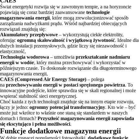
CAES
Świat energetyki rozwija się w zawrotnym tempie, a na horyzoncie
pojawiają się coraz bardziej zaawansowane
technologie
magazynowania energii
, które mogą zrewolucjonizować sposób
zarządzania nadwyżkami prądu. Wśród najbardziej obiecujących
rozwiązań znajdują się:
Akumulatory przepływowe
– wykorzystują ciekłe elektrolity,
oferując
ogromną skalowalność i wyjątkową żywotność
. Idealne dla
dużych instalacji przemysłowych, gdzie liczy się niezawodność i
elastyczność,
Technologia wodorowa
– umożliwia
przekształcanie nadmiaru
energii w wodór
, który można przechowywać i wykorzystać w
późniejszym czasie. To doskonałe rozwiązanie dla długoterminowego
magazynowania energii,
CAES (Compressed Air Energy Storage)
– polega
na
przechowywaniu energii w postaci sprężonego powietrza
. To
innowacyjne podejście, które sprawdza się w skali regionalnej i może
wspierać stabilność sieci energetycznej.
Choć każda z tych technologii znajduje się na innym etapie rozwoju,
łączy je jedno:
ogromny potencjał transformacyjny
. Kto wie – być
może już wkrótce to właśnie one staną się standardem w naszych
domach i firmach?
Przyszłość magazynowania energii zapowiada
się ekscytująco i pełna możliwości
.
Funkcje dodatkowe magazynu energii
W dobie rosnącej popularności fotowoltaiki,
dodatkowe funkcje