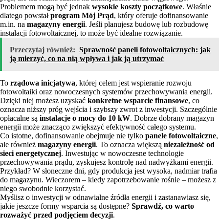
Problemem mogą być jednak
wysokie koszty początkowe
. Właśnie
dlatego powstał
program Mój Prąd
, który oferuje dofinansowanie
m.in. na
magazyny energii
. Jeśli planujesz budowę lub rozbudowę
instalacji fotowoltaicznej, to może być idealne rozwiązanie.
Przeczytaj również:
Sprawność paneli fotowoltaicznych: jak
ją mierzyć, co na nią wpływa i jak ją utrzymać
To
rządowa inicjatywa
, której celem jest wspieranie rozwoju
fotowoltaiki oraz nowoczesnych systemów przechowywania energii.
Dzięki niej możesz uzyskać
konkretne wsparcie finansowe
, co
oznacza niższy próg wejścia i szybszy zwrot z inwestycji. Szczególnie
opłacalne są
instalacje o mocy do 10 kW
. Dobrze dobrany magazyn
energii może znacząco zwiększyć efektywność całego systemu.
Co istotne, dofinansowanie obejmuje nie tylko
panele fotowoltaiczne
,
ale również
magazyny energii
. To oznacza większą
niezależność od
sieci energetycznej
. Inwestując w nowoczesne technologie
przechowywania prądu, zyskujesz kontrolę nad nadwyżkami energii.
Przykład? W słoneczne dni, gdy produkcja jest wysoka, nadmiar trafia
do magazynu. Wieczorem – kiedy zapotrzebowanie rośnie – możesz z
niego swobodnie korzystać.
Myślisz o inwestycji w odnawialne źródła energii i zastanawiasz się,
jakie jeszcze formy wsparcia są dostępne?
Sprawdź, co warto
rozważyć przed podjęciem decyzji
.