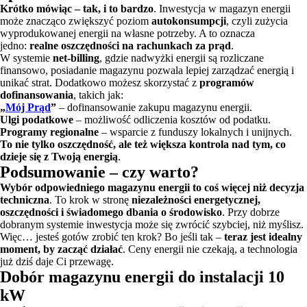
Krótko mówiąc – tak, i to bardzo
. Inwestycja w magazyn energii
może znacząco zwiększyć poziom
autokonsumpcji
, czyli zużycia
wyprodukowanej energii na własne potrzeby. A to oznacza
jedno:
realne oszczędności na rachunkach za prąd
.
W systemie
net-billing
, gdzie nadwyżki energii są rozliczane
finansowo, posiadanie magazynu pozwala lepiej zarządzać energią i
unikać strat. Dodatkowo możesz skorzystać z
programów
dofinansowania
, takich jak:
„
Mój Prąd
”
– dofinansowanie zakupu magazynu energii.
Ulgi podatkowe
– możliwość odliczenia kosztów od podatku.
Programy regionalne
– wsparcie z funduszy lokalnych i unijnych.
To nie tylko oszczędność, ale też większa kontrola nad tym, co
dzieje się z Twoją energią
.
Podsumowanie – czy warto?
Wybór odpowiedniego magazynu energii to coś więcej niż decyzja
techniczna
. To krok w stronę
niezależności energetycznej,
oszczędności i świadomego dbania o środowisko
. Przy dobrze
dobranym systemie inwestycja może się zwrócić szybciej, niż myślisz.
Więc… jesteś gotów zrobić ten krok? Bo jeśli tak –
teraz jest idealny
moment, by zacząć działać
. Ceny energii nie czekają, a technologia
już dziś daje Ci przewagę.
Dobór magazynu energii do instalacji 10
kW