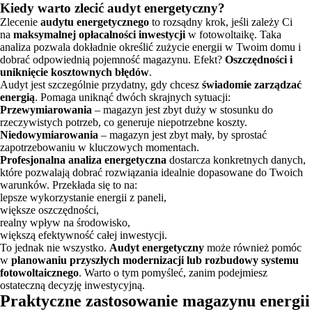
Kiedy warto zlecić audyt energetyczny?
Zlecenie
audytu energetycznego
to rozsądny krok, jeśli zależy Ci
na
maksymalnej opłacalności inwestycji
w fotowoltaikę. Taka
analiza pozwala dokładnie określić zużycie energii w Twoim domu i
dobrać odpowiednią pojemność magazynu. Efekt?
Oszczędności i
uniknięcie kosztownych błędów
.
Audyt jest szczególnie przydatny, gdy chcesz
świadomie zarządzać
energią
. Pomaga uniknąć dwóch skrajnych sytuacji:
Przewymiarowania
– magazyn jest zbyt duży w stosunku do
rzeczywistych potrzeb, co generuje niepotrzebne koszty.
Niedowymiarowania
– magazyn jest zbyt mały, by sprostać
zapotrzebowaniu w kluczowych momentach.
Profesjonalna analiza energetyczna
dostarcza konkretnych danych,
które pozwalają dobrać rozwiązania idealnie dopasowane do Twoich
warunków. Przekłada się to na:
lepsze wykorzystanie energii z paneli,
większe oszczędności,
realny wpływ na środowisko,
większą efektywność całej inwestycji.
To jednak nie wszystko.
Audyt energetyczny
może również pomóc
w
planowaniu przyszłych modernizacji lub rozbudowy systemu
fotowoltaicznego
. Warto o tym pomyśleć, zanim podejmiesz
ostateczną decyzję inwestycyjną.
Praktyczne zastosowanie magazynu energii