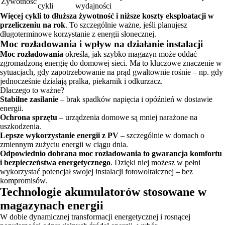
Żywotność
cykli
wydajności
Więcej cykli to dłuższa żywotność i niższe koszty eksploatacji w
przeliczeniu na rok
. To szczególnie ważne, jeśli planujesz
długoterminowe korzystanie z energii słonecznej.
Moc rozładowania i wpływ na działanie instalacji
Moc rozładowania
określa, jak szybko magazyn może oddać
zgromadzoną energię do domowej sieci. Ma to kluczowe znaczenie w
sytuacjach, gdy zapotrzebowanie na prąd gwałtownie rośnie – np. gdy
jednocześnie działają pralka, piekarnik i odkurzacz.
Dlaczego to ważne?
Stabilne zasilanie
– brak spadków napięcia i opóźnień w dostawie
energii.
Ochrona sprzętu
– urządzenia domowe są mniej narażone na
uszkodzenia.
Lepsze wykorzystanie energii z PV
– szczególnie w domach o
zmiennym zużyciu energii w ciągu dnia.
Odpowiednio dobrana moc rozładowania to gwarancja komfortu
i bezpieczeństwa energetycznego
. Dzięki niej możesz w pełni
wykorzystać potencjał swojej instalacji fotowoltaicznej – bez
kompromisów.
Technologie akumulatorów stosowane w
magazynach energii
W dobie dynamicznej transformacji energetycznej i rosnącej