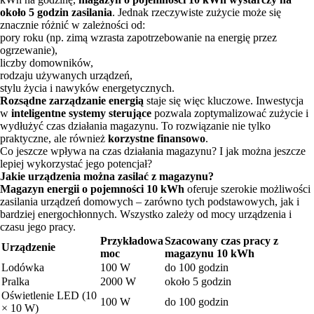
około 5 godzin zasilania
. Jednak rzeczywiste zużycie może się
znacznie różnić w zależności od:
pory roku (np. zimą wzrasta zapotrzebowanie na energię przez
ogrzewanie),
liczby domowników,
rodzaju używanych urządzeń,
stylu życia i nawyków energetycznych.
Rozsądne zarządzanie energią
staje się więc kluczowe. Inwestycja
w
inteligentne systemy sterujące
pozwala zoptymalizować zużycie i
wydłużyć czas działania magazynu. To rozwiązanie nie tylko
praktyczne, ale również
korzystne finansowo
.
Co jeszcze wpływa na czas działania magazynu? I jak można jeszcze
lepiej wykorzystać jego potencjał?
Jakie urządzenia można zasilać z magazynu?
Magazyn energii o pojemności 10 kWh
oferuje szerokie możliwości
zasilania urządzeń domowych – zarówno tych podstawowych, jak i
bardziej energochłonnych. Wszystko zależy od mocy urządzenia i
czasu jego pracy.
Przykładowa
Szacowany czas pracy z
Urządzenie
moc
magazynu 10 kWh
Lodówka
100 W
do 100 godzin
Pralka
2000 W
około 5 godzin
Oświetlenie LED (10
100 W
do 100 godzin
× 10 W)