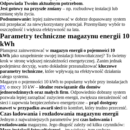
Odpowiada Twoim aktualnym potrzebom
.
Jest gotowy na przyszłe zmiany
– np. rozbudowę instalacji lub
zmianę stylu życia.
Podsumowanie:
lepiej zainwestować w dobrze dopasowany system
niż przepłacać za niewykorzystany potencjał. Przemyślany wybór to
oszczędność i większa efektywność na lata.
Parametry techniczne magazynu energii 10
kWh
Planujesz zainwestować w
magazyn energii o pojemności 10
kWh
jako uzupełnienie swojej instalacji fotowoltaicznej? To świetny
krok w stronę większej niezależności energetycznej. Zanim jednak
podejmiesz decyzję, warto dokładnie przeanalizować
kluczowe
parametry techniczne
, które wpływają na efektywność działania
całego systemu.
Magazyn o pojemności 10 kWh to popularny wybór przy instalacjach
PV
o mocy 10 kW –
idealne rozwiązanie dla domów
jednorodzinnych oraz małych firm
. Odpowiednio dobrany system
pozwala lepiej zarządzać zużyciem energii, zwiększa niezależność od
sieci i zapewnia bezpieczeństwo energetyczne –
prąd dostępny
nawet w przypadku awarii sieci
to komfort, który trudno przecenić.
Czas ładowania i rozładowania magazynu energii
Jednym z najważniejszych parametrów jest
czas ładowania i
rozładowania
magazynu. Jego długość zależy od kilku czynników:
Mocy instalacji fotowoltaicznej
– im większa, tym szybsze