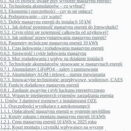
0.1.
Na co zwrócić uwagę przy wyborze magazynu energii?
0.2.
Technologia akumulatorów – co wybrać?
0.3.
Ekonomia i oszczędności – czy to się opłaca?
0.4.
Podsumowanie – czy warto?
0.5.
Dobór magazynu energii do instalacji 10 kW
0.5.1.
Jak dobrać pojemność magazynu energii do fotowoltaiki?
0.5.2.
Czym różni się pojemność całkowita od użytkowej?
0.5.3.
Jak uniknąć przewymiarowania magazynu energii?
0.6.
Parametry techniczne magazynu energii 10 kWh
0.6.1.
Czas ładowania i rozładowania magazynu energii
0.6.2.
Sprawność i cykle ładowania magazynu
0.6.3.
Moc rozładowania i wpływ na działanie instalacji
0.7.
Technologie akumulatorów stosowane w magazynach energii
0.7.1.
Akumulatory LiFePO4 – zalety i zastosowanie
0.7.2.
Akumulatory AGM i żelowe – starsze rozwiązania
0.7.3.
Innowacyjne technologie: przepływowe, wodorowe, CAES
0.8.
Funkcje dodatkowe magazynu energii
0.8.1.
Zasilanie awaryjne i tryb backupu energetycznego
0.8.2.
Wsparcie inteligentnych systemów zarządzania energią
1.
Umów 3 darmowe rozmowy z instalatorami OZE
1.1.
Oszczędności wynikające z autokonsumpcji
1.1.1.
Opłacalność magazynu energii w systemie net-billing
1.2.
Koszty zakupu i montażu magazynu energii 10 kWh
1.2.1.
Cena magazynu energii 10 kWh w 2025 roku
1.2.2.
Koszt montażu i czynniki wpływające na wycenę