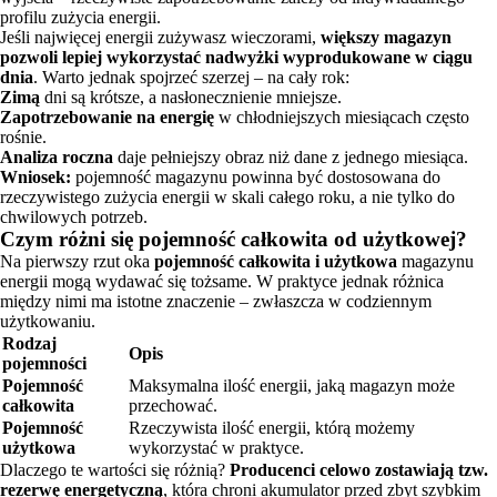
profilu zużycia energii.
Jeśli najwięcej energii zużywasz wieczorami,
większy magazyn
pozwoli lepiej wykorzystać nadwyżki wyprodukowane w ciągu
dnia
. Warto jednak spojrzeć szerzej – na cały rok:
Zimą
dni są krótsze, a nasłonecznienie mniejsze.
Zapotrzebowanie na energię
w chłodniejszych miesiącach często
rośnie.
Analiza roczna
daje pełniejszy obraz niż dane z jednego miesiąca.
Wniosek:
pojemność magazynu powinna być dostosowana do
rzeczywistego zużycia energii w skali całego roku, a nie tylko do
chwilowych potrzeb.
Czym różni się pojemność całkowita od użytkowej?
Na pierwszy rzut oka
pojemność całkowita i użytkowa
magazynu
energii mogą wydawać się tożsame. W praktyce jednak różnica
między nimi ma istotne znaczenie – zwłaszcza w codziennym
użytkowaniu.
Rodzaj
Opis
pojemności
Pojemność
Maksymalna ilość energii, jaką magazyn może
całkowita
przechować.
Pojemność
Rzeczywista ilość energii, którą możemy
użytkowa
wykorzystać w praktyce.
Dlaczego te wartości się różnią?
Producenci celowo zostawiają tzw.
rezerwę energetyczną
, która chroni akumulator przed zbyt szybkim