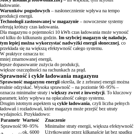
ładowanie.
Warunków pogodowych
– nasłonecznienie wpływa na tempo
produkcji energii.
Technologii zastosowanej w magazynie
– nowoczesne systemy
oferują krótszy czas ładowania.
Dla magazynu o pojemności 10 kWh czas ładowania może wynosić
od kilku do kilkunastu godzin.
Im szybciej magazyn się naładuje,
tym lepiej można wykorzystać nadwyżki energii słonecznej
, co
przekłada się na większą efektywność całego systemu.
W praktyce oznacza to:
mniej zmarnowanej energii,
lepsze dopasowanie zużycia do produkcji,
większe oszczędności na rachunkach za prąd.
Sprawność i cykle ładowania magazynu
Sprawność magazynu energii
określa, ile z zebranej energii można
realnie odzyskać. Wysoka sprawność – na poziomie 90–95% –
oznacza minimalne straty i
większy zwrot z inwestycji
. To kluczowy
parametr, który wpływa na opłacalność całego systemu.
Drugim istotnym aspektem są
cykle ładowania
, czyli liczba pełnych
ładowań i rozładowań, które magazyn może przejść bez utraty
wydajności. Przykładowo:
Parametr
Wartość
Znaczenie
Sprawność
90–95%
Minimalne straty energii, większa efektywność
ok. 6000
Użytkowanie przez kilkanaście lat bez spadku