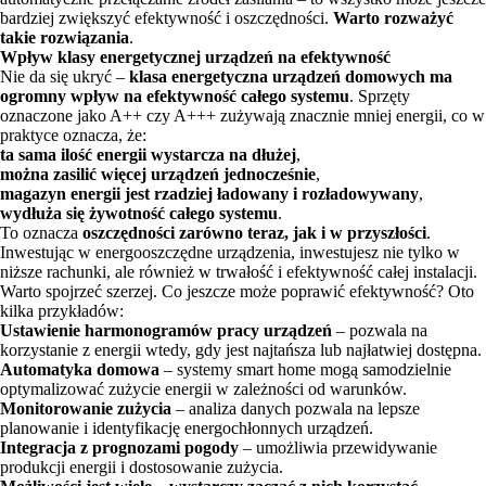
bardziej zwiększyć efektywność i oszczędności.
Warto rozważyć
takie rozwiązania
.
Wpływ klasy energetycznej urządzeń na efektywność
Nie da się ukryć –
klasa energetyczna urządzeń domowych ma
ogromny wpływ na efektywność całego systemu
. Sprzęty
oznaczone jako A++ czy A+++ zużywają znacznie mniej energii, co w
praktyce oznacza, że:
ta sama ilość energii wystarcza na dłużej
,
można zasilić więcej urządzeń jednocześnie
,
magazyn energii jest rzadziej ładowany i rozładowywany
,
wydłuża się żywotność całego systemu
.
To oznacza
oszczędności zarówno teraz, jak i w przyszłości
.
Inwestując w energooszczędne urządzenia, inwestujesz nie tylko w
niższe rachunki, ale również w trwałość i efektywność całej instalacji.
Warto spojrzeć szerzej. Co jeszcze może poprawić efektywność? Oto
kilka przykładów:
Ustawienie harmonogramów pracy urządzeń
– pozwala na
korzystanie z energii wtedy, gdy jest najtańsza lub najłatwiej dostępna.
Automatyka domowa
– systemy smart home mogą samodzielnie
optymalizować zużycie energii w zależności od warunków.
Monitorowanie zużycia
– analiza danych pozwala na lepsze
planowanie i identyfikację energochłonnych urządzeń.
Integracja z prognozami pogody
– umożliwia przewidywanie
produkcji energii i dostosowanie zużycia.