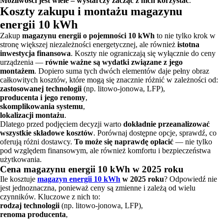
Możliwości jest wiele – wystarczy zacząć z nich korzystać
.
Koszty zakupu i montażu magazynu
energii 10 kWh
Zakup
magazynu energii o pojemności 10 kWh
to nie tylko krok w
stronę większej niezależności energetycznej, ale również
istotna
inwestycja finansowa
. Koszty nie ograniczają się wyłącznie do ceny
urządzenia —
równie ważne są wydatki związane z jego
montażem
. Dopiero suma tych dwóch elementów daje pełny obraz
całkowitych kosztów, które mogą się znacznie różnić w zależności od:
zastosowanej technologii
(np. litowo-jonowa, LFP),
producenta i jego renomy
,
skomplikowania systemu
,
lokalizacji montażu
.
Dlatego przed podjęciem decyzji warto
dokładnie przeanalizować
wszystkie składowe kosztów
. Porównaj dostępne opcje, sprawdź, co
oferują różni dostawcy.
To może się naprawdę opłacić
— nie tylko
pod względem finansowym, ale również komfortu i bezpieczeństwa
użytkowania.
Cena magazynu energii 10 kWh w 2025 roku
Ile kosztuje
magazyn energii 10 kWh
w 2025 roku
? Odpowiedź nie
jest jednoznaczna, ponieważ ceny są zmienne i zależą od wielu
czynników. Kluczowe z nich to:
rodzaj technologii
(np. litowo-jonowa, LFP),
renoma producenta
,