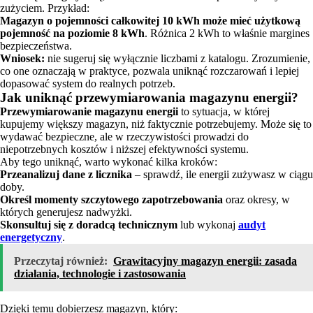
zużyciem. Przykład:
Magazyn o pojemności całkowitej 10 kWh może mieć użytkową
pojemność na poziomie 8 kWh
. Różnica 2 kWh to właśnie margines
bezpieczeństwa.
Wniosek:
nie sugeruj się wyłącznie liczbami z katalogu. Zrozumienie,
co one oznaczają w praktyce, pozwala uniknąć rozczarowań i lepiej
dopasować system do realnych potrzeb.
Jak uniknąć przewymiarowania magazynu energii?
Przewymiarowanie magazynu energii
to sytuacja, w której
kupujemy większy magazyn, niż faktycznie potrzebujemy. Może się to
wydawać bezpieczne, ale w rzeczywistości prowadzi do
niepotrzebnych kosztów i niższej efektywności systemu.
Aby tego uniknąć, warto wykonać kilka kroków:
Przeanalizuj dane z licznika
– sprawdź, ile energii zużywasz w ciągu
doby.
Określ momenty szczytowego zapotrzebowania
oraz okresy, w
których generujesz nadwyżki.
Skonsultuj się z doradcą technicznym
lub wykonaj
audyt
energetyczny
.
Przeczytaj również:
Grawitacyjny magazyn energii: zasada
działania, technologie i zastosowania
Dzięki temu dobierzesz magazyn, który: