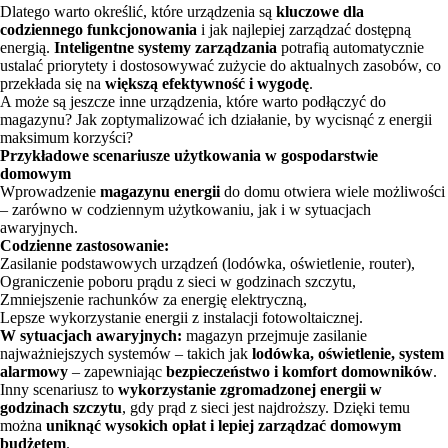
Dlatego warto określić, które urządzenia są
kluczowe dla
codziennego funkcjonowania
i jak najlepiej zarządzać dostępną
energią.
Inteligentne systemy zarządzania
potrafią automatycznie
ustalać priorytety i dostosowywać zużycie do aktualnych zasobów, co
przekłada się na
większą efektywność i wygodę
.
A może są jeszcze inne urządzenia, które warto podłączyć do
magazynu? Jak zoptymalizować ich działanie, by wycisnąć z energii
maksimum korzyści?
Przykładowe scenariusze użytkowania w gospodarstwie
domowym
Wprowadzenie
magazynu energii
do domu otwiera wiele możliwości
– zarówno w codziennym użytkowaniu, jak i w sytuacjach
awaryjnych.
Codzienne zastosowanie:
Zasilanie podstawowych urządzeń (lodówka, oświetlenie, router),
Ograniczenie poboru prądu z sieci w godzinach szczytu,
Zmniejszenie rachunków za energię elektryczną,
Lepsze wykorzystanie energii z instalacji fotowoltaicznej.
W sytuacjach awaryjnych:
magazyn przejmuje zasilanie
najważniejszych systemów – takich jak
lodówka, oświetlenie, system
alarmowy
– zapewniając
bezpieczeństwo i komfort domowników
.
Inny scenariusz to
wykorzystanie zgromadzonej energii w
godzinach szczytu
, gdy prąd z sieci jest najdroższy. Dzięki temu
można
uniknąć wysokich opłat i lepiej zarządzać domowym
budżetem
.