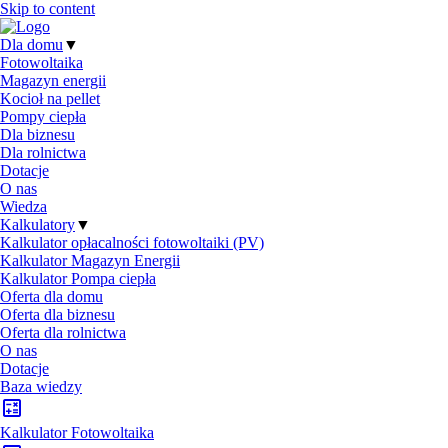
Skip to content
Dla domu
▼
Fotowoltaika
Magazyn energii
Kocioł na pellet
Pompy ciepła
Dla biznesu
Dla rolnictwa
Dotacje
O nas
Wiedza
Kalkulatory
▼
Kalkulator opłacalności fotowoltaiki (PV)
Kalkulator Magazyn Energii
Kalkulator Pompa ciepła
Oferta dla domu
Oferta dla biznesu
Oferta dla rolnictwa
O nas
Dotacje
Baza wiedzy
Kalkulator Fotowoltaika