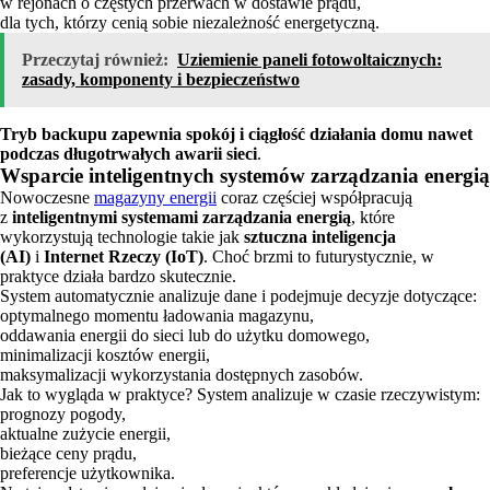
w rejonach o częstych przerwach w dostawie prądu,
dla tych, którzy cenią sobie niezależność energetyczną.
Przeczytaj również:
Uziemienie paneli fotowoltaicznych:
zasady, komponenty i bezpieczeństwo
Tryb backupu zapewnia spokój i ciągłość działania domu nawet
podczas długotrwałych awarii sieci
.
Wsparcie inteligentnych systemów zarządzania energią
Nowoczesne
magazyny energii
coraz częściej współpracują
z
inteligentnymi systemami zarządzania energią
, które
wykorzystują technologie takie jak
sztuczna inteligencja
(AI)
i
Internet Rzeczy (IoT)
. Choć brzmi to futurystycznie, w
praktyce działa bardzo skutecznie.
System automatycznie analizuje dane i podejmuje decyzje dotyczące:
optymalnego momentu ładowania magazynu,
oddawania energii do sieci lub do użytku domowego,
minimalizacji kosztów energii,
maksymalizacji wykorzystania dostępnych zasobów.
Jak to wygląda w praktyce? System analizuje w czasie rzeczywistym:
prognozy pogody,
aktualne zużycie energii,
bieżące ceny prądu,
preferencje użytkownika.