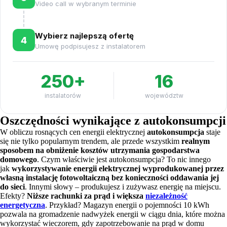
Video call w wybranym terminie
Wybierz najlepszą ofertę
4
Umowę podpisujesz z instalatorem
250+
16
instalatorów
województw
Oszczędności wynikające z autokonsumpcji
W obliczu rosnących cen energii elektrycznej
autokonsumpcja
staje
się nie tylko popularnym trendem, ale przede wszystkim
realnym
sposobem na obniżenie kosztów utrzymania gospodarstwa
domowego
. Czym właściwie jest autokonsumpcja? To nic innego
jak
wykorzystywanie energii elektrycznej wyprodukowanej przez
własną instalację fotowoltaiczną bez konieczności oddawania jej
do sieci
. Innymi słowy – produkujesz i zużywasz energię na miejscu.
Efekty?
Niższe rachunki za prąd i większa
niezależność
energetyczna
. Przykład? Magazyn energii o pojemności 10 kWh
pozwala na gromadzenie nadwyżek energii w ciągu dnia, które można
wykorzystać wieczorem, gdy zapotrzebowanie na prąd w domu