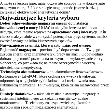
A może są jeszcze inne, mniej oczywiste sposoby na wykorzystanie
magazynu energii? Jakie strategie mogą pomóc jeszcze bardziej
zwiększyć efektywność energetyczną domu?
Najważniejsze kryteria wyboru
Dobór odpowiedniego magazynu energii do instalacji
fotowoltaicznej o mocy 10 kW
to nie tylko kwestia techniczna – to
decyzja, która realnie wpływa na
opłacalność całej inwestycji
. Jeśli
chcesz maksymalnie wykorzystać potencjał swojego systemu, musisz
zwrócić uwagę na kilka kluczowych aspektów.
Najważniejsze czynniki, które warto wziąć pod uwagę:
Pojemność magazynu
– powinna być dopasowana do Twojego
zużycia energii oraz charakterystyki pracy instalacji. Odpowiednio
dobrana pojemność pozwala na maksymalne wykorzystanie energii
słonecznej, co przekłada się na realne oszczędności i większą
niezależność energetyczną.
Technologia akumulatorów
– np. akumulatory litowo-żelazowo-
fosforanowe (LiFePO4), które cechują się wysoką trwałością,
odpornością na głębokie cykle ładowania i rozładowania oraz
stabilnością chemiczną. To inwestycja, która działa niezawodnie przez
lata.
Funkcje dodatkowe
– takie jak zasilanie awaryjne, integracja z
systemami inteligentnego zarządzania energią czy zdalne
monitorowanie. Te elementy znacząco zwiększają komfort
użytkowania i poziom niezależności energetycznej.