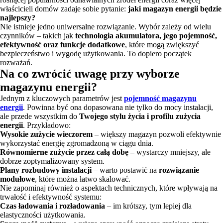
właścicieli domów zadaje sobie pytanie:
jaki magazyn energii będzie
najlepszy?
Nie istnieje jedno uniwersalne rozwiązanie. Wybór zależy od wielu
czynników – takich jak
technologia akumulatora, jego pojemność,
efektywność oraz funkcje dodatkowe
, które mogą zwiększyć
bezpieczeństwo i wygodę użytkowania. To dopiero początek
rozważań.
Na co zwrócić uwagę przy wyborze
magazynu energii?
Jednym z kluczowych parametrów jest
pojemność magazynu
energii
. Powinna być ona dopasowana nie tylko do mocy instalacji,
ale przede wszystkim do
Twojego stylu życia i profilu zużycia
energii
. Przykładowo:
Wysokie zużycie wieczorem
– większy magazyn pozwoli efektywnie
wykorzystać energię zgromadzoną w ciągu dnia.
Równomierne zużycie przez całą dobę
– wystarczy mniejszy, ale
dobrze zoptymalizowany system.
Plany rozbudowy instalacji
– warto postawić na
rozwiązanie
modułowe
, które można łatwo skalować.
Nie zapominaj również o aspektach technicznych, które wpływają na
trwałość i efektywność systemu:
Czas ładowania i rozładowania
– im krótszy, tym lepiej dla
elastyczności użytkowania.