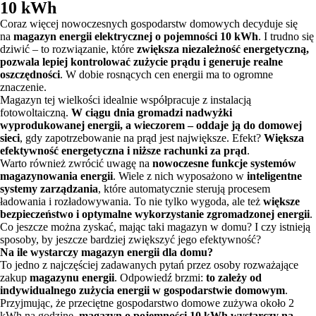
10 kWh
Coraz więcej nowoczesnych gospodarstw domowych decyduje się
na
magazyn energii elektrycznej o pojemności 10 kWh
. I trudno się
dziwić – to rozwiązanie, które
zwiększa niezależność energetyczną,
pozwala lepiej kontrolować zużycie prądu i generuje realne
oszczędności
. W dobie rosnących cen energii ma to ogromne
znaczenie.
Magazyn tej wielkości idealnie współpracuje z instalacją
fotowoltaiczną.
W ciągu dnia gromadzi nadwyżki
wyprodukowanej energii, a wieczorem – oddaje ją do domowej
sieci
, gdy zapotrzebowanie na prąd jest największe. Efekt?
Większa
efektywność energetyczna i niższe rachunki za prąd
.
Warto również zwrócić uwagę na
nowoczesne funkcje systemów
magazynowania energii
. Wiele z nich wyposażono w
inteligentne
systemy zarządzania
, które automatycznie sterują procesem
ładowania i rozładowywania. To nie tylko wygoda, ale też
większe
bezpieczeństwo i optymalne wykorzystanie zgromadzonej energii
.
Co jeszcze można zyskać, mając taki magazyn w domu? I czy istnieją
sposoby, by jeszcze bardziej zwiększyć jego efektywność?
Na ile wystarczy magazyn energii dla domu?
To jedno z najczęściej zadawanych pytań przez osoby rozważające
zakup
magazynu energii
. Odpowiedź brzmi:
to zależy od
indywidualnego zużycia energii w gospodarstwie domowym
.
Przyjmując, że przeciętne gospodarstwo domowe zużywa około 2
kWh na godzinę,
magazyn o pojemności 10 kWh wystarczy na