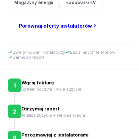
Magazyny energii
Ładowarki EV
Porównaj oferty instalatorów
Zweryfikowani instalatorzy
Bez zimnych telefonów
Darmowy raport
Wgraj fakturę
1
System odczyta Twoje zużycie
Otrzymaj raport
2
Analiza zużycia + rekomendacja
Porozmawiaj z instalatorami
3