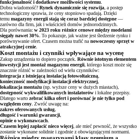
funkcjonalność i dodatkowe możliwości systemu
.
Dobra wiadomość?
Rynek dynamicznie się rozwija
, a postęp
technologiczny sprawia, że ceny stopniowo spadają. Dzięki
temu
magazyny energii stają się coraz bardziej dostępne
—
zarówno dla firm, jak i właścicieli domów jednorodzinnych.
Dla porównania:
w 2023 roku różnice cenowe między modelami
sięgały nawet 30%
. To pokazuje, jak ważne jest śledzenie rynku i
porównywanie ofert. Czasem można trafić na
nowoczesny sprzęt w
atrakcyjnej cenie
.
Koszt montażu i czynniki wpływające na wycenę
Zakup urządzenia to dopiero początek.
Równie istotnym elementem
inwestycji jest montaż magazynu energii
, którego koszt może się
znacznie różnić w zależności od wielu czynników:
integracja z istniejącą instalacją fotowoltaiczną
,
konieczność modyfikacji instalacji elektrycznej
,
lokalizacja montażu
(np. wyższe ceny w dużych miastach),
dostępność wykwalifikowanych instalatorów
i lokalne przepisy.
Dlatego warto
zebrać kilka ofert i porównać je nie tylko pod
względem ceny
. Zwróć uwagę na:
zakres oferowanych usług
,
długość i warunki gwarancji
,
opinie o wykonawcach
.
Czasem lepiej zapłacić nieco więcej
, ale mieć pewność, że wszystko
zostanie wykonane solidnie i zgodnie z obowiązującymi normami.
Różnice między magazynami klasy premium a