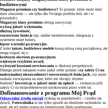
budżetowymi
Magazyn premium czy budżetowy?
To pytanie, które może mieć
duże znaczenie — nie tylko dla Twojego portfela dziś, ale i w
przyszłości.
Magazyny klasy premium
oferują zazwyczaj:
wyższą jakość wykonania
,
dłuższą żywotność
,
rozszerzone funkcje
(np. zdalne monitorowanie, integracja z
systemem smart home),
lepsze warunki gwarancyjne
.
Z kolei
tańsze, budżetowe modele
kuszą niższą ceną początkową, ale
mogą wiązać się z:
krótszym okresem gwarancyjnym
,
większym ryzykiem awarii
,
wyższymi kosztami serwisowania
w dłuższej perspektywie.
Dlatego przed zakupem warto zadać sobie pytanie:
czy zależy Ci na
maksymalnej niezawodności i nowoczesnych funkcjach
, czy może
szukasz rozwiązania na start, które nie obciąży zbytnio
budżetu?
Inwestycja w jakość może się opłacić
— zwłaszcza jeśli
zależy Ci na bezproblemowym użytkowaniu przez wiele lat.
Dofinansowanie z programu Mój Prąd
Odnawialne źródła energii
zyskują na popularności – i trudno się
dziwić.
Fotowoltaika
to nie tylko sposób na obniżenie rachunków za
prąd, ale też realna szansa na zmniejszenie śladu węglowego.