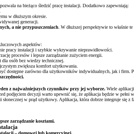
 pozwala na bieżąco śledzić pracę instalacji. Dodatkowo zapewniają:
.
emu w dłuższym okresie.
widywanej generacji.
ych, a nie przypuszczeniach
. W dłuższej perspektywie to właśnie t
kluczowych aspektów:
ie pracy instalacji i szybkie wykrywanie nieprawidłowości.
ację procesów i lepsze zarządzanie zużyciem energii.
 dla osób bez wiedzy technicznej.
ojczystym zwiększa komfort użytkowania.
być dostępne zarówno dla użytkowników indywidualnych, jak i firm. P
szczędności.
eden z najważniejszych czynników przy jej wyborze.
Wiele aplikacj
ed podjęciem decyzji warto upewnić się, że aplikacja będzie w pełni w
i słonecznej w prąd użytkowy. Aplikacja, która dobrze integruje się z
epsze zarządzanie kosztami.
talacja
nstalacji – domowej lub komercyjnej.