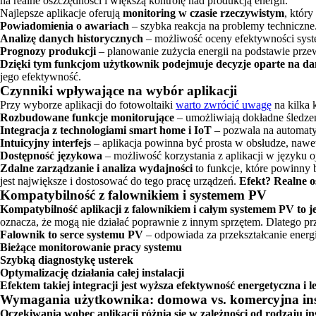
na realne oszczędności i większą kontrolę nad produkcją energii.
Najlepsze aplikacje oferują
monitoring w czasie rzeczywistym
, który
Powiadomienia o awariach
– szybka reakcja na problemy techniczne
Analizę danych historycznych
– możliwość oceny efektywności syst
Prognozy produkcji
– planowanie zużycia energii na podstawie prze
Dzięki tym funkcjom użytkownik podejmuje decyzje oparte na dan
jego efektywność.
Czynniki wpływające na wybór aplikacji
Przy wyborze aplikacji do fotowoltaiki
warto zwrócić uwagę
na kilka 
Rozbudowane funkcje monitorujące
– umożliwiają dokładne śledzen
Integracja z technologiami smart home i IoT
– pozwala na automatyz
Intuicyjny interfejs
– aplikacja powinna być prosta w obsłudze, nawet
Dostępność językowa
– możliwość korzystania z aplikacji w języku 
Zdalne zarządzanie i analiza wydajności
to funkcje, które powinny 
jest największe i dostosować do tego pracę urządzeń.
Efekt? Realne o
Kompatybilność z falownikiem i systemem PV
Kompatybilność aplikacji z falownikiem i całym systemem PV to j
oznacza, że mogą nie działać poprawnie z innym sprzętem. Dlatego prz
Falownik to serce systemu PV
– odpowiada za przekształcanie energi
Bieżące monitorowanie pracy systemu
Szybką diagnostykę usterek
Optymalizację działania całej instalacji
Efektem takiej integracji jest wyższa efektywność energetyczna i l
Wymagania użytkownika: domowa vs. komercyjna ins
Oczekiwania wobec aplikacji różnią się w zależności od rodzaju i