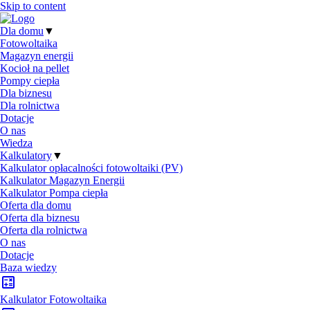
Skip to content
Dla domu
▼
Fotowoltaika
Magazyn energii
Kocioł na pellet
Pompy ciepła
Dla biznesu
Dla rolnictwa
Dotacje
O nas
Wiedza
Kalkulatory
▼
Kalkulator opłacalności fotowoltaiki (PV)
Kalkulator Magazyn Energii
Kalkulator Pompa ciepła
Oferta dla domu
Oferta dla biznesu
Oferta dla rolnictwa
O nas
Dotacje
Baza wiedzy
Kalkulator Fotowoltaika