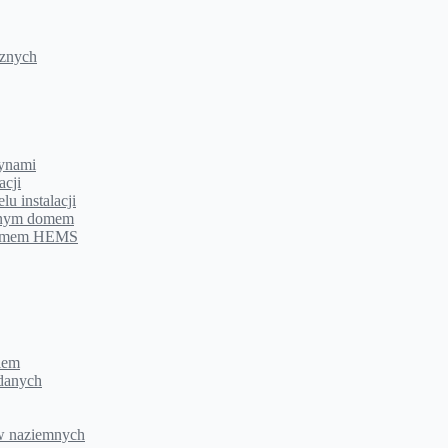
cznych
zynami
acji
u instalacji
ntnym domem
ystemem HEMS
iem
 danych
ów naziemnych