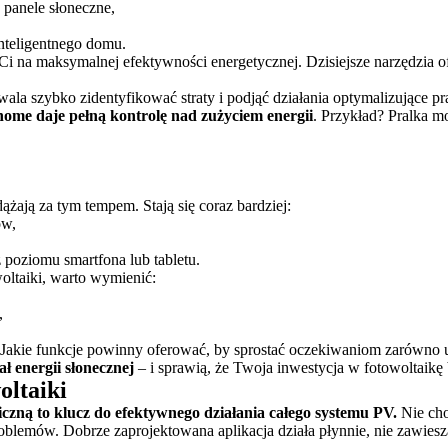
 panele słoneczne,
nteligentnego domu.
ży Ci na maksymalnej efektywności energetycznej. Dzisiejsze narzędzia 
ala szybko zidentyfikować straty i podjąć działania optymalizujące prac
home daje pełną kontrolę nad zużyciem energii
. Przykład? Pralka 
adążają za tym tempem. Stają się coraz bardziej:
ów,
z poziomu smartfona lub tabletu.
woltaiki, warto wymienić:
,
e? Jakie funkcje powinny oferować, by sprostać oczekiwaniom zarówno
ł energii słonecznej
– i sprawią, że Twoja inwestycja w fotowoltaikę b
oltaiki
iczną to klucz do efektywnego działania całego systemu PV.
Nie cho
oblemów. Dobrze zaprojektowana aplikacja działa płynnie, nie zawiesza