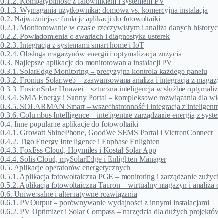
0.1.2.
Kompatybilność z falownikiem i systemem PV
0.1.3.
Wymagania użytkownika: domowa vs. komercyjna instalacja
0.2.
Najważniejsze funkcje aplikacji do fotowoltaiki
0.2.1.
Monitorowanie w czasie rzeczywistym i analiza danych history
0.2.2.
Powiadomienia o awariach i diagnostyka usterek
0.2.3.
Integracja z systemami smart home i IoT
0.2.4.
Obsługa magazynów energii i optymalizacja zużycia
0.3.
Najlepsze aplikacje do monitorowania instalacji PV
0.3.1.
SolarEdge Monitoring – precyzyjna kontrola każdego panelu
0.3.2.
Fronius Solar.web – zaawansowana analiza i integracja z maga
0.3.3.
FusionSolar Huawei – sztuczna inteligencja w służbie optymaliz
0.3.4.
SMA Energy i Sunny Portal – kompleksowe rozwiązania dla wiel
0.3.5.
SOLARMAN Smart – wszechstronność i integracja z intelige
0.3.6.
Columbus Intelligence – inteligentne zarządzanie energią z s
0.4.
Inne popularne aplikacje do fotowoltaiki
0.4.1.
Growatt ShinePhone, GoodWe SEMS Portal i VictronConnect
0.4.2.
Tigo Energy Intelligence i Enphase Enlighten
0.4.3.
FoxEss Cloud, Hoymiles i Kostal Solar App
0.4.4.
Solis Cloud, mySolarEdge i Enlighten Manager
0.5.
Aplikacje operatorów energetycznych
0.5.1.
Aplikacja fotowoltaiczna PGE – monitoring i zarządzanie zużyc
0.5.2.
Aplikacja fotowoltaiczna Tauron – wirtualny magazyn i analiza
0.6.
Uniwersalne i alternatywne rozwiązania
0.6.1.
PVOutput – porównywanie wydajności z innymi instalacjami
0.6.2.
PV Optimizer i Solar Compass – narzędzia dla dużych projekt