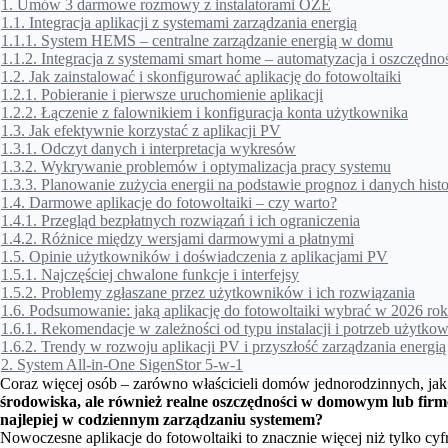
1.
Umów 3 darmowe rozmowy z instalatorami OZE
1.1.
Integracja aplikacji z systemami zarządzania energią
1.1.1.
System HEMS – centralne zarządzanie energią w domu
1.1.2.
Integracja z systemami smart home – automatyzacja i oszczędno
1.2.
Jak zainstalować i skonfigurować aplikację do fotowoltaiki
1.2.1.
Pobieranie i pierwsze uruchomienie aplikacji
1.2.2.
Łączenie z falownikiem i konfiguracja konta użytkownika
1.3.
Jak efektywnie korzystać z aplikacji PV
1.3.1.
Odczyt danych i interpretacja wykresów
1.3.2.
Wykrywanie problemów i optymalizacja pracy systemu
1.3.3.
Planowanie zużycia energii na podstawie prognoz i danych hist
1.4.
Darmowe aplikacje do fotowoltaiki – czy warto?
1.4.1.
Przegląd bezpłatnych rozwiązań i ich ograniczenia
1.4.2.
Różnice między wersjami darmowymi a płatnymi
1.5.
Opinie użytkowników i doświadczenia z aplikacjami PV
1.5.1.
Najczęściej chwalone funkcje i interfejsy
1.5.2.
Problemy zgłaszane przez użytkowników i ich rozwiązania
1.6.
Podsumowanie: jaką aplikację do fotowoltaiki wybrać w 2026 ro
1.6.1.
Rekomendacje w zależności od typu instalacji i potrzeb użytko
1.6.2.
Trendy w rozwoju aplikacji PV i przyszłość zarządzania energią
2.
System All-in-One SigenStor 5-w-1
Coraz więcej osób – zarówno właścicieli domów jednorodzinnych, jak 
środowiska, ale również realne oszczędności w domowym lub fi
najlepiej w codziennym zarządzaniu systemem?
Nowoczesne aplikacje do fotowoltaiki to znacznie więcej niż tylko cyf