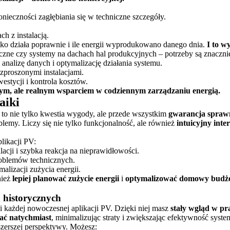
nieczności zagłębiania się w techniczne szczegóły.
h z instalacją.
tko działa poprawnie i ile energii wyprodukowano danego dnia.
I to w
iczne czy systemy na dachach hal produkcyjnych – potrzeby są znaczn
nalizę danych i optymalizację działania systemu.
ozproszonymi instalacjami.
estycji i kontrola kosztów.
znym, ale realnym wsparciem w codziennym zarządzaniu energią.
aiki
ą to nie tylko kwestia wygody, ale przede wszystkim
gwarancja sprawn
lemy. Liczy się nie tylko funkcjonalność, ale również
intuicyjny inter
likacji PV:
lacji i szybka reakcja na nieprawidłowości.
oblemów technicznych.
alizacji zużycia energii.
nież
lepiej planować zużycie energii
i
optymalizować domowy budż
 historycznych
i każdej nowoczesnej aplikacji PV. Dzięki niej masz
stały wgląd w pra
ać natychmiast
, minimalizując straty i zwiększając efektywność syste
szerszej perspektywy. Możesz: