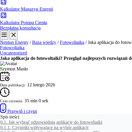
Kalkulator Magazyn Energii
Kalkulator Pompa Ciepła
Bezpłatna konsultacja
Neptun Energy
/
Baza wiedzy
/
Fotowoltaika
/
Jaka aplikacja do fotow
Fotowoltaika
Uncategorized
Jaka aplikacja do fotowoltaiki? Przegląd najlepszych rozwiązań 
Szymon Masło
12 lutego 2026
Data publikacji:
35 min 0 sek
Czas czytania:
Przewiń i czytaj
Spis treści
0.1.
Jak wybrać odpowiednią aplikację do fotowoltaiki
0.1.1.
Czynniki wpływające na wybór aplikacji