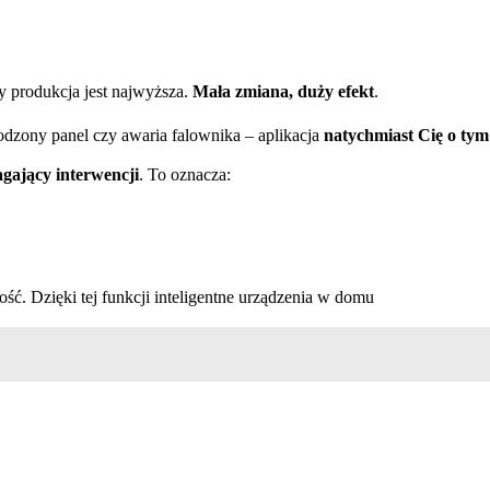
y produkcja jest najwyższa.
Mała zmiana, duży efekt
.
kodzony panel czy awaria falownika – aplikacja
natychmiast Cię o tym
gający interwencji
. To oznacza:
szość. Dzięki tej funkcji inteligentne urządzenia w domu