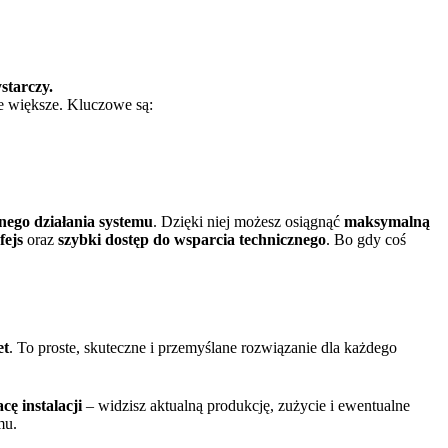
ystarczy.
ie większe. Kluczowe są:
ego działania systemu
. Dzięki niej możesz osiągnąć
maksymalną
fejs
oraz
szybki dostęp do wsparcia technicznego
. Bo gdy coś
et
. To proste, skuteczne i przemyślane rozwiązanie dla każdego
cę instalacji
– widzisz aktualną produkcję, zużycie i ewentualne
mu.