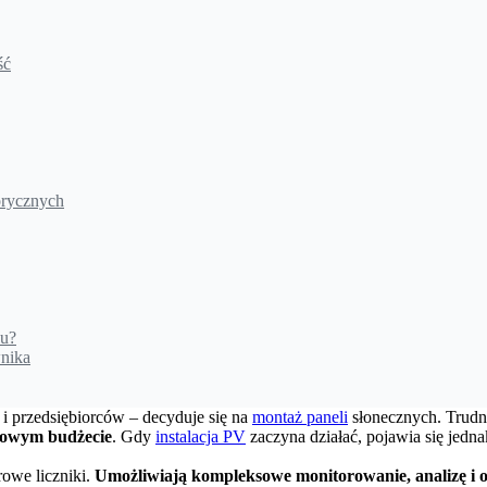
ść
orycznych
ku?
wnika
i przedsiębiorców – decyduje się na
montaż paneli
słonecznych. Trudn
rmowym budżecie
. Gdy
instalacja PV
zaczyna działać, pojawia się jedna
rowe liczniki.
Umożliwiają kompleksowe monitorowanie, analizę i op