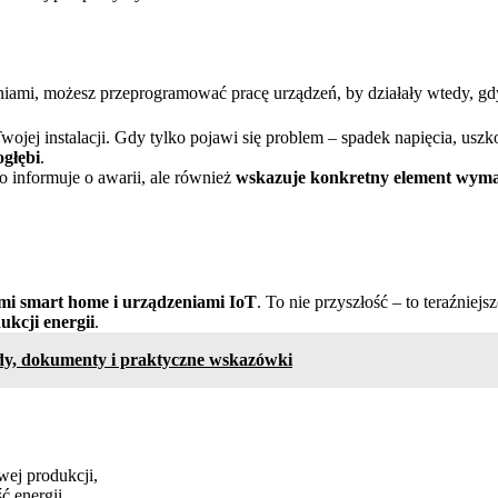
dniami, możesz przeprogramować pracę urządzeń, by działały wtedy, gd
ojej instalacji. Gdy tylko pojawi się problem – spadek napięcia, usz
głębi
.
ko informuje o awarii, ale również
wskazuje konkretny element wyma
ami smart home i urządzeniami IoT
. To nie przyszłość – to teraźniej
kcji energii
.
dy, dokumenty i praktyczne wskazówki
ej produkcji,
ć energii.