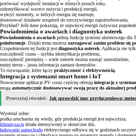
porównać wydajność instalacji w różnych porach roku,
zidentyfikować wzorce zużycia i produkcji energii,
wykryć momenty, w których energia się marnuje,
dostosować działanie urządzeń do rzeczywistego zapotrzebowania.
Przykład? Jeśli dane pokazują, że najwięcej energii zużywasz popołu
Powiadomienia o awariach i diagnostyka usterek
Powiadomienia o awariach
pełnią funkcję systemu alarmowego dla Tw
poinformuje
. Dzięki temu możesz
zareagować zanim problem się po
Uzupełnieniem tej funkcji jest
diagnostyka usterek
. Aplikacja nie tyl
oszczędność czasu – szybka identyfikacja problemu,
oszczędność pieniędzy – wiele usterek można usunąć samodzielnie,
mniej stresu – jasna informacja zamiast domysłów.
To rozwiązanie, które łączy
praktyczność z efektywnością
.
Integracja z systemami smart home i IoT
Nowoczesne aplikacje PV coraz częściej oferują
integrację z system
mogą
automatycznie dostosowywać swoją pracę do aktualnej produ
Przeczytaj również:
Jak sprawdzić moc przyłączeniową: meto
Wyobraź sobie:
pralka uruchamia się wtedy, gdy produkcja energii jest najwyższa,
klimatyzacja
działa intensywniej w słoneczne dni,
ładowanie samochodu
elektrycznego odbywa się w godzinach szczytow
systemy grzewcze i chłodzące reagują na prognozy pogody i dostępnoś