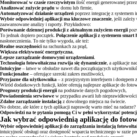
Monitorować w czasie rzeczywistym
ilość energii generowanej przez
Analizować zużycie prądu
w domu lub firmie,
Automatyzować działanie urządzeń
poprzez integrację z systemem i
Wybór odpowiedniej aplikacji ma kluczowe znaczenie
, jeśli zale
zaawansowane analizy i raporty. Przykładowo:
Porównanie dziennej produkcji z aktualnym zużyciem energii
pozw
To jednak dopiero początek.
Połączenie aplikacji z systemem smart 
nasłonecznienia. To nie tylko wygoda, ale też:
Realne oszczędności
na rachunkach za prąd,
Większa efektywność energetyczna
,
Lepsze zarządzanie domowymi urządzeniami
.
Technologia fotowoltaiczna rozwija się dynamicznie
, a aplikacje n
Intuicyjne
– łatwe w obsłudze nawet dla początkujących użytkownik
Funkcjonalne
– oferujące szeroki zakres możliwości,
Przyjazne dla użytkownika
– z przejrzystym interfejsem i dostępem 
Wśród dodatkowych funkcji, które oferują najlepsze aplikacje do foto
Prognozy produkcji energii
na podstawie danych pogodowych,
Powiadomienia serwisowe
w przypadku awarii lub nieprawidłowości
Zdalne zarządzanie instalacją
z dowolnego miejsca na świecie.
No dobrze, ale które z tych aplikacji naprawdę warto mieć na radarz
Odpowiedzi na te pytania pomogą Ci w pełni wykorzystać potencja
Jak wybrać odpowiednią aplikację do fotow
Wybór odpowiedniej aplikacji do zarządzania instalacją fotowolta
intuicyjność obsługi oraz dostępność wsparcia technicznego w razie pr