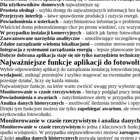
Dla użytkowników domowych
najważniejsze są:
Prostota obsługi
– szybki dostęp do najważniejszych informacji bez ko
Przejrzysty interfejs
– łatwe sprawdzenie produkcji i zużycia energii.
Powiadomienia o usterkach
– natychmiastowa informacja o problemac
Właściciel domu jednorodzinnego chce po prostu wiedzieć, czy wszys
W przypadku instalacji komercyjnych
– takich jak farmy fotowolta
Zaawansowane narzędzia analityczne
– umożliwiające szczegółową a
Zdalne zarządzanie wieloma lokalizacjami
– centralne sterowanie r
Integracja z systemami zarządzania energią
– lepsze planowanie inw
Dobrze dobrana aplikacja staje się nie tylko narzędziem technic
Najważniejsze funkcje aplikacji do fotowolt
Wybór odpowiedniej aplikacji do zarządzania instalacją fotowoltaiczn
wydajność
, uniknąć przestojów i szybko reagować na ewentualne prob
przestaje działać, liczy się każda minuta.
Najważniejsze funkcje, na które warto zwrócić uwagę przy wyborze ap
Monitorowanie w czasie rzeczywistym
– bieżący podgląd pracy insta
Powiadomienia o awariach
– natychmiastowe alerty w przypadku pr
Analiza danych historycznych
– możliwość śledzenia trendów i optym
Dzięki tym funkcjom możesz nie tylko
zapobiegać awariom
, ale rów
użytkownika fotowoltaiki.
Monitorowanie w czasie rzeczywistym i analiza danych
Monitorowanie w czasie rzeczywistym
to jedna z kluczowych funkcj
spadki wydajności. W przypadku nieprawidłowości możesz
zareagow
Z kolei
analiza danych historycznych
pozwala spojrzeć na system z 