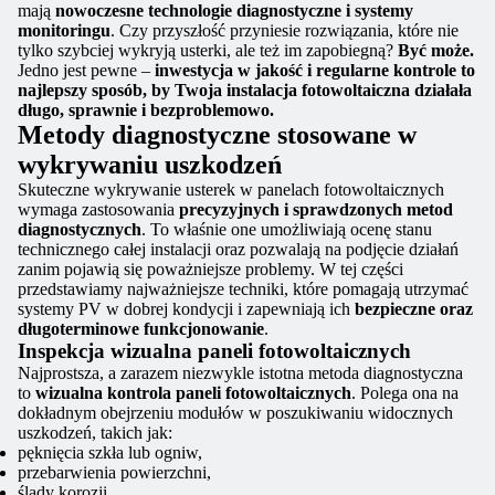
mają
nowoczesne technologie diagnostyczne i systemy
monitoringu
. Czy przyszłość przyniesie rozwiązania, które nie
tylko szybciej wykryją usterki, ale też im zapobiegną?
Być może.
Jedno jest pewne –
inwestycja w jakość i regularne kontrole to
najlepszy sposób, by Twoja instalacja fotowoltaiczna działała
długo, sprawnie i bezproblemowo.
Metody diagnostyczne stosowane w
wykrywaniu uszkodzeń
Skuteczne wykrywanie usterek w panelach fotowoltaicznych
wymaga zastosowania
precyzyjnych i sprawdzonych metod
diagnostycznych
. To właśnie one umożliwiają ocenę stanu
technicznego całej instalacji oraz pozwalają na podjęcie działań
zanim pojawią się poważniejsze problemy. W tej części
przedstawiamy najważniejsze techniki, które pomagają utrzymać
systemy PV w dobrej kondycji i zapewniają ich
bezpieczne oraz
długoterminowe funkcjonowanie
.
Inspekcja wizualna paneli fotowoltaicznych
Najprostsza, a zarazem niezwykle istotna metoda diagnostyczna
to
wizualna kontrola paneli fotowoltaicznych
. Polega ona na
dokładnym obejrzeniu modułów w poszukiwaniu widocznych
uszkodzeń, takich jak:
pęknięcia szkła lub ogniw,
przebarwienia powierzchni,
ślady korozji,