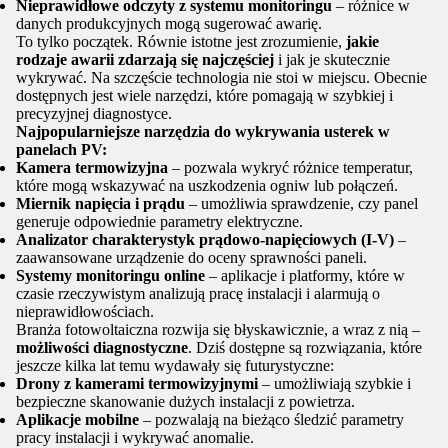
Nieprawidłowe odczyty z systemu monitoringu
– różnice w
danych produkcyjnych mogą sugerować awarię.
To tylko początek. Równie istotne jest zrozumienie,
jakie
rodzaje awarii zdarzają się najczęściej
i jak je skutecznie
wykrywać. Na szczęście technologia nie stoi w miejscu. Obecnie
dostępnych jest wiele narzędzi, które pomagają w szybkiej i
precyzyjnej diagnostyce.
Najpopularniejsze narzędzia do wykrywania usterek w
panelach PV:
Kamera termowizyjna
– pozwala wykryć różnice temperatur,
które mogą wskazywać na uszkodzenia ogniw lub połączeń.
Miernik napięcia i prądu
– umożliwia sprawdzenie, czy panel
generuje odpowiednie parametry elektryczne.
Analizator charakterystyk prądowo-napięciowych (I-V)
–
zaawansowane urządzenie do oceny sprawności paneli.
Systemy monitoringu online
– aplikacje i platformy, które w
czasie rzeczywistym analizują pracę instalacji i alarmują o
nieprawidłowościach.
Branża fotowoltaiczna rozwija się błyskawicznie, a wraz z nią –
możliwości diagnostyczne
. Dziś dostępne są rozwiązania, które
jeszcze kilka lat temu wydawały się futurystyczne:
Drony z kamerami termowizyjnymi
– umożliwiają szybkie i
bezpieczne skanowanie dużych instalacji z powietrza.
Aplikacje mobilne
– pozwalają na bieżąco śledzić parametry
pracy instalacji i wykrywać anomalie.