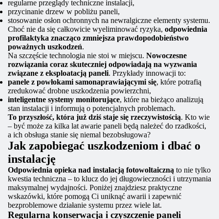
regularne przeglądy techniczne instalacji,
przycinanie drzew w pobliżu paneli,
stosowanie osłon ochronnych na newralgiczne elementy systemu.
Choć nie da się całkowicie wyeliminować ryzyka,
odpowiednia
profilaktyka znacząco zmniejsza prawdopodobieństwo
poważnych uszkodzeń
.
Na szczęście technologia nie stoi w miejscu.
Nowoczesne
rozwiązania coraz skuteczniej odpowiadają na wyzwania
związane z eksploatacją paneli
. Przykłady innowacji to:
panele z powłokami samonaprawiającymi się
, które potrafią
zredukować drobne uszkodzenia powierzchni,
inteligentne systemy monitorujące
, które na bieżąco analizują
stan instalacji i informują o potencjalnych problemach.
To przyszłość, która już dziś staje się rzeczywistością
. Kto wie
– być może za kilka lat awarie paneli będą należeć do rzadkości,
a ich obsługa stanie się niemal bezobsługowa?
Jak zapobiegać uszkodzeniom i dbać o
instalację
Odpowiednia opieka nad instalacją fotowoltaiczną
to nie tylko
kwestia techniczna – to klucz do jej długowieczności i utrzymania
maksymalnej wydajności. Poniżej znajdziesz praktyczne
wskazówki, które pomogą Ci uniknąć awarii i zapewnić
bezproblemowe działanie systemu przez wiele lat.
Regularna konserwacja i czyszczenie paneli