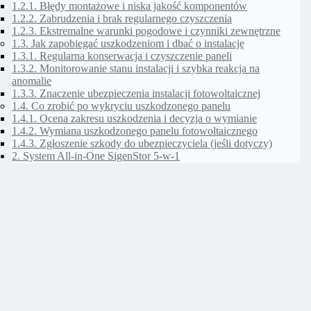
1.2.1.
Błędy montażowe i niska jakość komponentów
1.2.2.
Zabrudzenia i brak regularnego czyszczenia
1.2.3.
Ekstremalne warunki pogodowe i czynniki zewnętrzne
1.3.
Jak zapobiegać uszkodzeniom i dbać o instalację
1.3.1.
Regularna konserwacja i czyszczenie paneli
1.3.2.
Monitorowanie stanu instalacji i szybka reakcja na
anomalie
1.3.3.
Znaczenie ubezpieczenia instalacji fotowoltaicznej
1.4.
Co zrobić po wykryciu uszkodzonego panelu
1.4.1.
Ocena zakresu uszkodzenia i decyzja o wymianie
1.4.2.
Wymiana uszkodzonego panelu fotowoltaicznego
1.4.3.
Zgłoszenie szkody do ubezpieczyciela (jeśli dotyczy)
2.
System All-in-One SigenStor 5-w-1