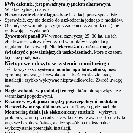
kWh dziennie, jest poważnym sygnałem alarmowym
.
W takiej sytuacji należy:
Niezwłocznie zlecić diagnostykę
instalacji przez specjalistę.
Sprawdzić, czy nie doszło do uszkodzenia jednego z modułów.
Ocenić, czy warunki pracy (np. zacienienie, zabrudzenia) nie
wpływają na wydajność.
Żywotność paneli PV
wynosi zazwyczaj 25–30 lat, ale ich
efektywność zależy również od warunków eksploatacji i
regularnej konserwacji.
Nie lekceważ objawów – mogą
świadczyć o poważniejszych uszkodzeniach
, które z czasem
będą się pogłębiać.
Nietypowe odczyty w systemie monitoringu
Jeśli korzystasz z
systemu monitoringu fotowoltaiki
, masz
ogromną przewagę. Pozwala on na bieżąco śledzić pracę
instalacji i szybko wykrywać nieprawidłowości. Zwróć uwagę
na:
Nagłe wahania w produkcji energii
, które nie są związane z
warunkami pogodowymi.
Różnice w wydajności między poszczególnymi modułami
.
Nieoczekiwane spadki mocy
w określonych godzinach dnia.
Monitoring działa jak elektroniczny strażnik
– wykrywa
problemy, zanim przerodzą się w kosztowne awarie. To nie tylko
większe bezpieczeństwo, ale też sposób na maksymalne
wykorzystanie potencjału instalacji.