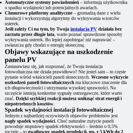
Automatyczne systemy powiadomień
– informują użytkownika
o spadku wydajności lub potencjalnych awariach.
Chmurowe platformy analityczne
– gromadzą dane z wielu
instalacji i wykorzystują algorytmy do wykrywania wzorców
usterek.
Jeśli zależy Ci na tym, by Twoja
instalacja PV
działała bez
zarzutu przez długie lata
, warto poznać sprawdzone sposoby
wykrywania usterek. Bo lepiej zapobiegać niż naprawiać –
zwłaszcza gdy chodzi o energię słoneczną.
Objawy wskazujące na uszkodzenie
panelu PV
Zastanawiasz się, jak rozpoznać, że Twoja instalacja
fotowoltaiczna nie działa prawidłowo? Nie jesteś sam – to częste
pytanie wśród właścicieli paneli słonecznych.
Wczesne wykrycie
uszkodzeń paneli fotowoltaicznych
ma kluczowe znaczenie dla
ich długowieczności i utrzymania wysokiej sprawności. Na
szczęście istnieją konkretne sygnały ostrzegawcze, które warto
znać.
Dzięki szybkiej reakcji możesz uniknąć strat energii i
niepotrzebnych kosztów
.
Spadek wydajności instalacji fotowoltaicznej
Jednym z najbardziej oczywistych objawów problemów jest
nagły spadek wydajności
. Choć naturalne zużycie paneli
powoduje stopniowy spadek efektywności – średnio o 0,5%
rocznie – to
gwałtowny spadek produkcji, np. z 5 kWh do 2