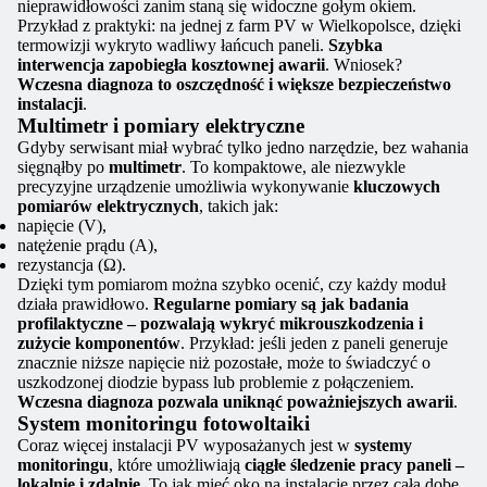
nieprawidłowości zanim staną się widoczne gołym okiem.
Przykład z praktyki: na jednej z farm PV w Wielkopolsce, dzięki
termowizji wykryto wadliwy łańcuch paneli.
Szybka
interwencja zapobiegła kosztownej awarii
. Wniosek?
Wczesna diagnoza to oszczędność i większe bezpieczeństwo
instalacji
.
Multimetr i pomiary elektryczne
Gdyby serwisant miał wybrać tylko jedno narzędzie, bez wahania
sięgnąłby po
multimetr
. To kompaktowe, ale niezwykle
precyzyjne urządzenie umożliwia wykonywanie
kluczowych
pomiarów elektrycznych
, takich jak:
napięcie (V),
natężenie prądu (A),
rezystancja (Ω).
Dzięki tym pomiarom można szybko ocenić, czy każdy moduł
działa prawidłowo.
Regularne pomiary są jak badania
profilaktyczne – pozwalają wykryć mikrouszkodzenia i
zużycie komponentów
. Przykład: jeśli jeden z paneli generuje
znacznie niższe napięcie niż pozostałe, może to świadczyć o
uszkodzonej diodzie bypass lub problemie z połączeniem.
Wczesna diagnoza pozwala uniknąć poważniejszych awarii
.
System monitoringu fotowoltaiki
Coraz więcej instalacji PV wyposażanych jest w
systemy
monitoringu
, które umożliwiają
ciągłe śledzenie pracy paneli –
lokalnie i zdalnie
. To jak mieć oko na instalację przez całą dobę,