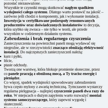
pozostać niezauważone.
Wszystkie te czynniki mogą skutkować
nagłym spadkiem
wydajności całego systemu
. Dlatego warto postawić na jakość –
zarówno jeśli chodzi o komponenty, jak i wykonanie instalacji.
Inwestycja w certyfikowane podzespoły renomowanych
producentów oraz doświadczonych instalatorów
to decyzja,
która szybko się zwraca – nie tylko w teorii, ale przede
wszystkim w codziennym działaniu systemu.
Zabrudzenia i brak regularnego czyszczenia
Zanieczyszczenia na powierzchni paneli mogą wydawać się
niegroźne, ale w rzeczywistości
znacząco obniżają efektywność
instalacji
. Do najczęstszych zanieczyszczeń należą:
kurz i pyłki,
liście,
ptasie odchody.
Tworzą one warstwę, która blokuje promienie słoneczne, przez
co
panele pracują z obniżoną mocą, a Ty tracisz energię i
pieniądze
.
Co więcej, spadek wydajności spowodowany zabrudzeniem
bywa często mylony z awarią techniczną. Tymczasem wystarczy
regularna pielęgnacja – najlepiej
czyszczenie paneli dwa razy do
roku
. W miejscach o dużym zapyleniu warto rozważyć
montaż
systemu samoczyszczącego
, który zapewni wygodę i
skuteczność.