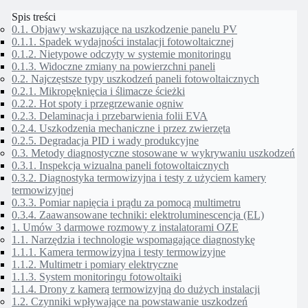
Spis treści
0.1.
Objawy wskazujące na uszkodzenie panelu PV
0.1.1.
Spadek wydajności instalacji fotowoltaicznej
0.1.2.
Nietypowe odczyty w systemie monitoringu
0.1.3.
Widoczne zmiany na powierzchni paneli
0.2.
Najczęstsze typy uszkodzeń paneli fotowoltaicznych
0.2.1.
Mikropęknięcia i ślimacze ścieżki
0.2.2.
Hot spoty i przegrzewanie ogniw
0.2.3.
Delaminacja i przebarwienia folii EVA
0.2.4.
Uszkodzenia mechaniczne i przez zwierzęta
0.2.5.
Degradacja PID i wady produkcyjne
0.3.
Metody diagnostyczne stosowane w wykrywaniu uszkodzeń
0.3.1.
Inspekcja wizualna paneli fotowoltaicznych
0.3.2.
Diagnostyka termowizyjna i testy z użyciem kamery
termowizyjnej
0.3.3.
Pomiar napięcia i prądu za pomocą multimetru
0.3.4.
Zaawansowane techniki: elektroluminescencja (EL)
1.
Umów 3 darmowe rozmowy z instalatorami OZE
1.1.
Narzędzia i technologie wspomagające diagnostykę
1.1.1.
Kamera termowizyjna i testy termowizyjne
1.1.2.
Multimetr i pomiary elektryczne
1.1.3.
System monitoringu fotowoltaiki
1.1.4.
Drony z kamerą termowizyjną do dużych instalacji
1.2.
Czynniki wpływające na powstawanie uszkodzeń