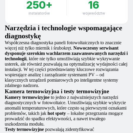
250+
16
instalatorów
województw
Narzędzia i technologie wspomagające
diagnostykę
Współczesna diagnostyka paneli fotowoltaicznych to znacznie
więcej niż tylko miernik i śrubokręt.
Nowoczesny serwisant
dysponuje szerokim wachlarzem zaawansowanych narzędzi i
technologii
, które nie tylko umożliwiają szybkie wykrywanie
usterek, ale również pozwalają na optymalizację wydajności całej
instalacji. W tej części przedstawiamy kluczowe rozwiązania
wspierające analizę i zarządzanie systemami PV – od
klasycznych urządzeń pomiarowych po inteligentne systemy
zdalnego nadzoru.
Kamera termowizyjna i testy termowizyjne
Kamery termowizyjne
to jedno z najważniejszych narzędzi
diagnostycznych w fotowoltaice. Umożliwiają szybkie wykrycie
anomalii temperaturowych, które często są pierwszymi oznakami
problemów, takich jak
hot spoty
– lokalne przegrzania mogące
prowadzić do spadku efektywności, a nawet trwałego
uszkodzenia modułu.
Testy termowizyjne
pozwalają zidentyfikować