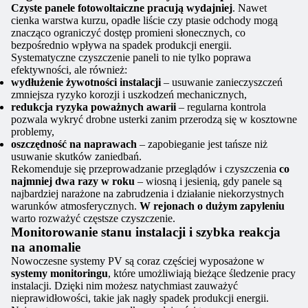
Czyste panele fotowoltaiczne pracują wydajniej
. Nawet
cienka warstwa kurzu, opadłe liście czy ptasie odchody mogą
znacząco ograniczyć dostęp promieni słonecznych, co
bezpośrednio wpływa na spadek produkcji energii.
Systematyczne czyszczenie paneli to nie tylko poprawa
efektywności, ale również:
wydłużenie żywotności instalacji
– usuwanie zanieczyszczeń
zmniejsza ryzyko korozji i uszkodzeń mechanicznych,
redukcja ryzyka poważnych awarii
– regularna kontrola
pozwala wykryć drobne usterki zanim przerodzą się w kosztowne
problemy,
oszczędność na naprawach
– zapobieganie jest tańsze niż
usuwanie skutków zaniedbań.
Rekomenduje się przeprowadzanie przeglądów i czyszczenia
co
najmniej dwa razy w roku
– wiosną i jesienią, gdy panele są
najbardziej narażone na zabrudzenia i działanie niekorzystnych
warunków atmosferycznych.
W rejonach o dużym zapyleniu
warto rozważyć częstsze czyszczenie.
Monitorowanie stanu instalacji i szybka reakcja
na anomalie
Nowoczesne systemy PV są coraz częściej wyposażone w
systemy monitoringu
, które umożliwiają bieżące śledzenie pracy
instalacji. Dzięki nim możesz natychmiast zauważyć
nieprawidłowości, takie jak nagły spadek produkcji energii.