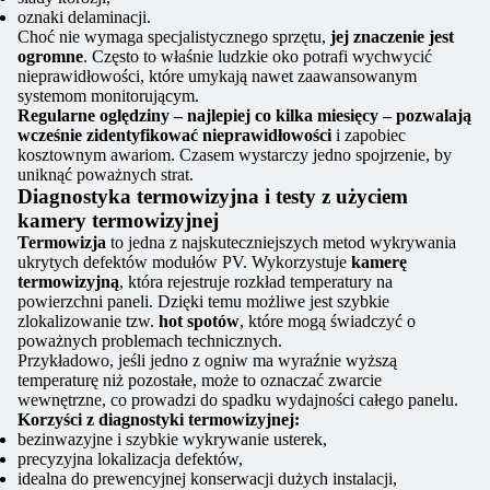
oznaki delaminacji.
Choć nie wymaga specjalistycznego sprzętu,
jej znaczenie jest
ogromne
. Często to właśnie ludzkie oko potrafi wychwycić
nieprawidłowości, które umykają nawet zaawansowanym
systemom monitorującym.
Regularne oględziny – najlepiej co kilka miesięcy – pozwalają
wcześnie zidentyfikować nieprawidłowości
i zapobiec
kosztownym awariom. Czasem wystarczy jedno spojrzenie, by
uniknąć poważnych strat.
Diagnostyka termowizyjna i testy z użyciem
kamery termowizyjnej
Termowizja
to jedna z najskuteczniejszych metod wykrywania
ukrytych defektów modułów PV. Wykorzystuje
kamerę
termowizyjną
, która rejestruje rozkład temperatury na
powierzchni paneli. Dzięki temu możliwe jest szybkie
zlokalizowanie tzw.
hot spotów
, które mogą świadczyć o
poważnych problemach technicznych.
Przykładowo, jeśli jedno z ogniw ma wyraźnie wyższą
temperaturę niż pozostałe, może to oznaczać zwarcie
wewnętrzne, co prowadzi do spadku wydajności całego panelu.
Korzyści z diagnostyki termowizyjnej:
bezinwazyjne i szybkie wykrywanie usterek,
precyzyjna lokalizacja defektów,
idealna do prewencyjnej konserwacji dużych instalacji,