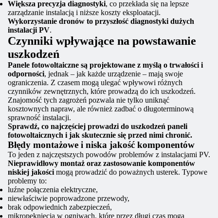
Większa precyzja diagnostyki
, co przekłada się na lepsze
zarządzanie instalacją i niższe koszty eksploatacji.
Wykorzystanie dronów to przyszłość diagnostyki dużych
instalacji PV
.
Czynniki wpływające na powstawanie
uszkodzeń
Panele fotowoltaiczne są projektowane z myślą o trwałości i
odporności
, jednak – jak każde urządzenie – mają swoje
ograniczenia. Z czasem mogą ulegać wpływowi różnych
czynników zewnętrznych, które prowadzą do ich uszkodzeń.
Znajomość tych zagrożeń pozwala nie tylko uniknąć
kosztownych napraw, ale również zadbać o długoterminową
sprawność instalacji.
Sprawdź, co najczęściej prowadzi do uszkodzeń paneli
fotowoltaicznych i jak skutecznie się przed nimi chronić.
Błędy montażowe i niska jakość komponentów
To jeden z najczęstszych powodów problemów z instalacjami PV.
Nieprawidłowy montaż oraz zastosowanie komponentów
niskiej jakości
mogą prowadzić do poważnych usterek. Typowe
problemy to:
luźne połączenia elektryczne,
niewłaściwie poprowadzone przewody,
brak odpowiednich zabezpieczeń,
mikropęknięcia w ogniwach, które przez długi czas mogą