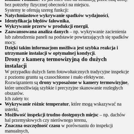
bez potrzeby fizycznej obecności na miejscu.
Systemy te oferują szereg funkcji:
Natychmiastowe wykrywanie spadków wydajności
,
Identyfikacja błędów falownika
,
Wykrywanie przerw w produkcji energii
,
Zaawansowana analiza danych
– np. wykrywanie zacienienia
lub zabrudzenia paneli na podstawie powtarzających się spadków
mocy.
Dzięki takim informacjom możliwa jest szybka reakcja i
utrzymanie instalacji w optymalnej kondycji
.
Drony z kamerą termowizyjną do dużych
instalacji
W przypadku dużych farm fotowoltaicznych tradycyjne inspekcje
z poziomu gruntu są czasochłonne i mało efektywne.
Rozwiązaniem są
drony wyposażone w kamery termowizyjne
,
które umożliwiają szybkie i precyzyjne skanowanie rozległych
obszarów.
Ich zalety to:
Wykrywanie różnic temperatur
, które mogą wskazywać na
usterki,
Możliwość inspekcji trudno dostępnych miejsc
– np. dachów
hal przemysłowych czy nierównego terenu,
Znaczna oszczędność czasu
w porównaniu do inspekcji
manualnych,