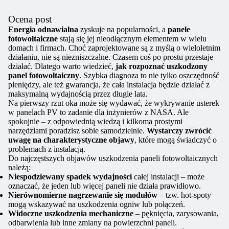
Ocena post
Energia odnawialna
zyskuje na popularności, a
panele
fotowoltaiczne
stają się jej nieodłącznym elementem w wielu
domach i firmach. Choć zaprojektowane są z myślą o wieloletnim
działaniu, nie są niezniszczalne. Czasem coś po prostu przestaje
działać. Dlatego warto wiedzieć,
jak rozpoznać uszkodzony
panel fotowoltaiczny
. Szybka diagnoza to nie tylko oszczędność
pieniędzy, ale też gwarancja, że cała instalacja będzie działać z
maksymalną wydajnością przez długie lata.
Na pierwszy rzut oka może się wydawać, że wykrywanie usterek
w panelach PV to zadanie dla inżynierów z NASA. Ale
spokojnie – z odpowiednią wiedzą i kilkoma prostymi
narzędziami poradzisz sobie samodzielnie.
Wystarczy zwrócić
uwagę na charakterystyczne objawy
, które mogą świadczyć o
problemach z instalacją.
Do najczęstszych objawów uszkodzenia paneli fotowoltaicznych
należą:
Niespodziewany spadek wydajności
całej instalacji – może
oznaczać, że jeden lub więcej paneli nie działa prawidłowo.
Nierównomierne nagrzewanie się modułów
– tzw. hot-spoty
mogą wskazywać na uszkodzenia ogniw lub połączeń.
Widoczne uszkodzenia mechaniczne
– pęknięcia, zarysowania,
odbarwienia lub inne zmiany na powierzchni paneli.