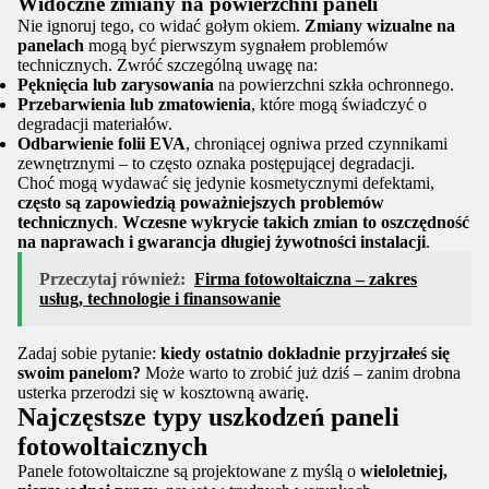
Widoczne zmiany na powierzchni paneli
Nie ignoruj tego, co widać gołym okiem.
Zmiany wizualne na
panelach
mogą być pierwszym sygnałem problemów
technicznych. Zwróć szczególną uwagę na:
Pęknięcia lub zarysowania
na powierzchni szkła ochronnego.
Przebarwienia lub zmatowienia
, które mogą świadczyć o
degradacji materiałów.
Odbarwienie folii EVA
, chroniącej ogniwa przed czynnikami
zewnętrznymi – to często oznaka postępującej degradacji.
Choć mogą wydawać się jedynie kosmetycznymi defektami,
często są zapowiedzią poważniejszych problemów
technicznych
.
Wczesne wykrycie takich zmian to oszczędność
na naprawach i gwarancja długiej żywotności instalacji
.
Przeczytaj również:
Firma fotowoltaiczna – zakres
usług, technologie i finansowanie
Zadaj sobie pytanie:
kiedy ostatnio dokładnie przyjrzałeś się
swoim panelom?
Może warto to zrobić już dziś – zanim drobna
usterka przerodzi się w kosztowną awarię.
Najczęstsze typy uszkodzeń paneli
fotowoltaicznych
Panele fotowoltaiczne są projektowane z myślą o
wieloletniej,