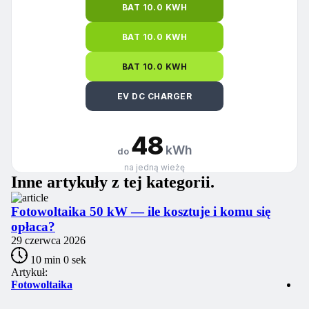
BAT 10.0 KWH
BAT 10.0 KWH
BAT 10.0 KWH
EV DC CHARGER
48
kWh
do
na jedną wieżę
Inne artykuły
z tej kategorii
.
Fotowoltaika 50 kW — ile kosztuje i komu się
I
opłaca?
m
29 czerwca 2026
28
10 min 0 sek
Artykuł:
Ar
Fotowoltaika
Fo