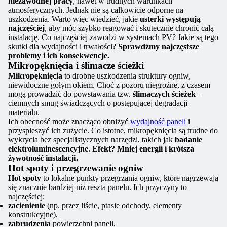
niezawodnej pracy
, nawet w trudnych warunkach
atmosferycznych. Jednak nie są całkowicie odporne na
uszkodzenia. Warto więc wiedzieć, jakie
usterki występują
najczęściej
, aby móc szybko reagować i skutecznie chronić całą
instalację. Co najczęściej zawodzi w systemach PV? Jakie są tego
skutki dla wydajności i trwałości?
Sprawdźmy najczęstsze
problemy i ich konsekwencje.
Mikropęknięcia i ślimacze ścieżki
Mikropęknięcia
to drobne uszkodzenia struktury ogniw,
niewidoczne gołym okiem. Choć z pozoru niegroźne, z czasem
mogą prowadzić do powstawania tzw.
ślimaczych ścieżek
–
ciemnych smug świadczących o postępującej degradacji
materiału.
Ich obecność może znacząco obniżyć
wydajność paneli
i
przyspieszyć ich zużycie. Co istotne, mikropęknięcia są trudne do
wykrycia bez specjalistycznych narzędzi, takich jak
badanie
elektroluminescencyjne
.
Efekt? Mniej energii i krótsza
żywotność instalacji.
Hot spoty i przegrzewanie ogniw
Hot spoty
to lokalne punkty przegrzania ogniw, które nagrzewają
się znacznie bardziej niż reszta panelu. Ich przyczyny to
najczęściej:
zacienienie
(np. przez liście, ptasie odchody, elementy
konstrukcyjne),
zabrudzenia
powierzchni paneli,