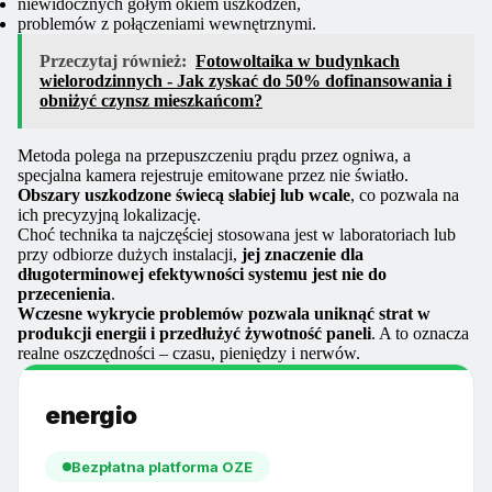
niewidocznych gołym okiem uszkodzeń,
problemów z połączeniami wewnętrznymi.
Przeczytaj również:
Fotowoltaika w budynkach
wielorodzinnych - Jak zyskać do 50% dofinansowania i
obniżyć czynsz mieszkańcom?
Metoda polega na przepuszczeniu prądu przez ogniwa, a
specjalna kamera rejestruje emitowane przez nie światło.
Obszary uszkodzone świecą słabiej lub wcale
, co pozwala na
ich precyzyjną lokalizację.
Choć technika ta najczęściej stosowana jest w laboratoriach lub
przy odbiorze dużych instalacji,
jej znaczenie dla
długoterminowej efektywności systemu jest nie do
przecenienia
.
Wczesne wykrycie problemów pozwala uniknąć strat w
produkcji energii i przedłużyć żywotność paneli
. A to oznacza
realne oszczędności – czasu, pieniędzy i nerwów.
energio
Bezpłatna platforma OZE