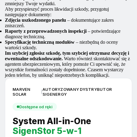
zmniejszy Twoje wydatki.
Aby przyspieszyć proces likwidacji szkody, przygotuj
następujące dokumenty:
Zdjęcia uszkodzonego panelu
– dokumentujące zakres
zniszczeń.
Raporty z przeprowadzonych inspekcji
– potwierdzające
diagnozę techniczną.
Specyfikację techniczną modułów
– niezbędną do oceny
wartości szkody.
Im szybciej zgłosisz szkodę, tym szybciej otrzymasz decyzję i
ewentualne odszkodowanie.
Warto również skontaktować się z
agentem ubezpieczeniowym, który pomoże Ci upewnić się, że
wszystkie formalności zostały dopełnione. Czasem wystarczy
jeden telefon, by uniknąć niepotrzebnych komplikacji.
MARVEN
AUTORYZOWANY DYSTRYBUTOR
|
SOLAR
SIGENERGY
Dostępne od ręki
System All-in-One
SigenStor 5-w-1