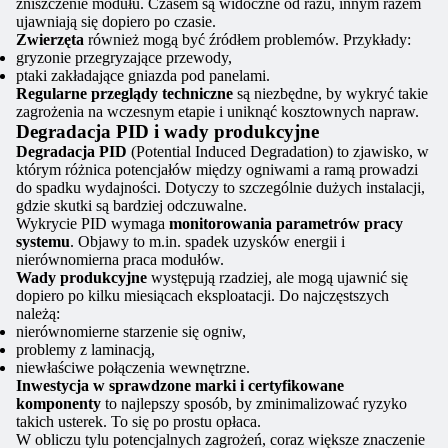
zniszczenie modułu. Czasem są widoczne od razu, innym razem
ujawniają się dopiero po czasie.
Zwierzęta
również mogą być źródłem problemów. Przykłady:
gryzonie przegryzające przewody,
ptaki zakładające gniazda pod panelami.
Regularne przeglądy techniczne
są niezbędne, by wykryć takie
zagrożenia na wczesnym etapie i uniknąć kosztownych napraw.
Degradacja PID i wady produkcyjne
Degradacja PID
(Potential Induced Degradation) to zjawisko, w
którym różnica potencjałów między ogniwami a ramą prowadzi
do spadku wydajności. Dotyczy to szczególnie dużych instalacji,
gdzie skutki są bardziej odczuwalne.
Wykrycie PID wymaga
monitorowania parametrów pracy
systemu
. Objawy to m.in. spadek uzysków energii i
nierównomierna praca modułów.
Wady produkcyjne
występują rzadziej, ale mogą ujawnić się
dopiero po kilku miesiącach eksploatacji. Do najczęstszych
należą:
nierównomierne starzenie się ogniw,
problemy z laminacją,
niewłaściwe połączenia wewnętrzne.
Inwestycja w sprawdzone marki i certyfikowane
komponenty
to najlepszy sposób, by zminimalizować ryzyko
takich usterek. To się po prostu opłaca.
W obliczu tylu potencjalnych zagrożeń, coraz większe znaczenie