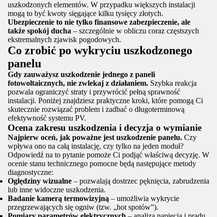
uszkodzonych elementów. W przypadku większych instalacji
mogą to być kwoty sięgające kilku tysięcy złotych.
Ubezpieczenie to nie tylko finansowe zabezpieczenie, ale
także spokój ducha
– szczególnie w obliczu coraz częstszych
ekstremalnych zjawisk pogodowych.
Co zrobić po wykryciu uszkodzonego
panelu
Gdy zauważysz uszkodzenie jednego z paneli
fotowoltaicznych, nie zwlekaj z działaniem.
Szybka reakcja
pozwala ograniczyć straty i przywrócić pełną sprawność
instalacji. Poniżej znajdziesz praktyczne kroki, które pomogą Ci
skutecznie rozwiązać problem i zadbać o długoterminową
efektywność systemu PV.
Ocena zakresu uszkodzenia i decyzja o wymianie
Najpierw oceń, jak poważne jest uszkodzenie panelu.
Czy
wpływa ono na całą instalację, czy tylko na jeden moduł?
Odpowiedź na to pytanie pomoże Ci podjąć właściwą decyzję. W
ocenie stanu technicznego pomocne będą następujące metody
diagnostyczne:
Oględziny wizualne
– pozwalają dostrzec pęknięcia, zabrudzenia
lub inne widoczne uszkodzenia.
Badanie kamerą termowizyjną
– umożliwia wykrycie
przegrzewających się ogniw (tzw. „hot spotów”).
Pomiary parametrów elektrycznych
– analiza napięcia i prądu