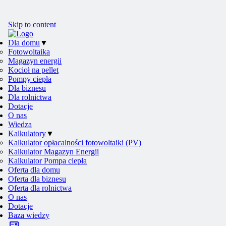
Skip to content
Dla domu
▼
Fotowoltaika
Magazyn energii
Kocioł na pellet
Pompy ciepła
Dla biznesu
Dla rolnictwa
Dotacje
O nas
Wiedza
Kalkulatory
▼
Kalkulator opłacalności fotowoltaiki (PV)
Kalkulator Magazyn Energii
Kalkulator Pompa ciepła
Oferta dla domu
Oferta dla biznesu
Oferta dla rolnictwa
O nas
Dotacje
Baza wiedzy