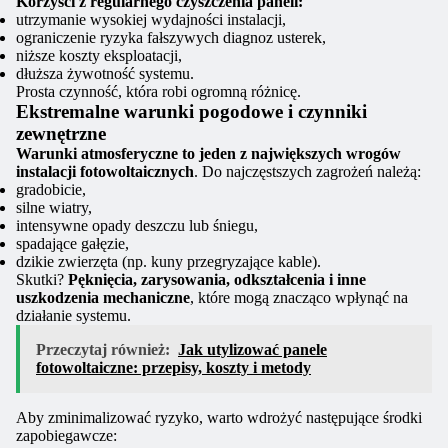
Korzyści z regularnego czyszczenia paneli:
utrzymanie wysokiej wydajności instalacji,
ograniczenie ryzyka fałszywych diagnoz usterek,
niższe koszty eksploatacji,
dłuższa żywotność systemu.
Prosta czynność, która robi ogromną różnicę.
Ekstremalne warunki pogodowe i czynniki
zewnętrzne
Warunki atmosferyczne to jeden z największych wrogów
instalacji fotowoltaicznych
. Do najczęstszych zagrożeń należą:
gradobicie,
silne wiatry,
intensywne opady deszczu lub śniegu,
spadające gałęzie,
dzikie zwierzęta (np. kuny przegryzające kable).
Skutki?
Pęknięcia, zarysowania, odkształcenia i inne
uszkodzenia mechaniczne
, które mogą znacząco wpłynąć na
działanie systemu.
Przeczytaj również:
Jak utylizować panele
fotowoltaiczne: przepisy, koszty i metody
Aby zminimalizować ryzyko, warto wdrożyć następujące środki
zapobiegawcze: