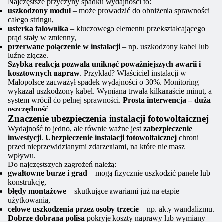
Najczęstsze przyczyny spadku wydajności to:
uszkodzony moduł
– może prowadzić do obniżenia sprawności
całego stringu,
usterka falownika
– kluczowego elementu przekształcającego
prąd stały w zmienny,
przerwane połączenie w instalacji
– np. uszkodzony kabel lub
luźne złącze.
Szybka reakcja pozwala uniknąć poważniejszych awarii i
kosztownych napraw
. Przykład? Właściciel instalacji w
Małopolsce zauważył spadek wydajności o 30%. Monitoring
wykazał uszkodzony kabel. Wymiana trwała kilkanaście minut, a
system wrócił do pełnej sprawności.
Prosta interwencja – duża
oszczędność
.
Znaczenie ubezpieczenia instalacji fotowoltaicznej
Wydajność to jedno, ale równie ważne jest
zabezpieczenie
inwestycji
.
Ubezpieczenie instalacji fotowoltaicznej
chroni
przed nieprzewidzianymi zdarzeniami, na które nie masz
wpływu.
Do najczęstszych zagrożeń należą:
gwałtowne burze i grad
– mogą fizycznie uszkodzić panele lub
konstrukcję,
błędy montażowe
– skutkujące awariami już na etapie
użytkowania,
celowe uszkodzenia przez osoby trzecie
– np. akty wandalizmu.
Dobrze dobrana polisa
pokryje koszty naprawy lub wymiany