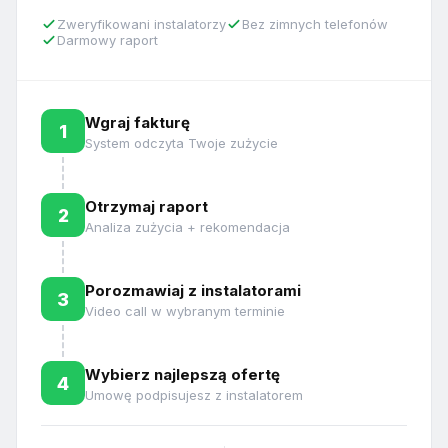
Zweryfikowani instalatorzy
Bez zimnych telefonów
Darmowy raport
Wgraj fakturę
1
System odczyta Twoje zużycie
Otrzymaj raport
2
Analiza zużycia + rekomendacja
Porozmawiaj z instalatorami
3
Video call w wybranym terminie
Wybierz najlepszą ofertę
4
Umowę podpisujesz z instalatorem