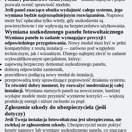
pozwala ocenić sprawność modułu.
Jeśli panel znacząco obniża wydajność całego systemu, jego
wymiana będzie najrozsądniejszym rozwiązaniem.
Naprawa
może być opłacalna tylko wtedy, gdy uszkodzenia są
powierzchowne i nie wpływają na bezpieczeństwo użytkowania.
Wymiana uszkodzonego panelu fotowoltaicznego
Wymiana panelu to zadanie wymagające precyzji i
odpowiedniego przygotowania.
Nowy moduł musi być w pełni
kompatybilny z resztą instalacji — zarówno pod względem
technicznym, jak i wizualnym. Dlatego najlepiej zlecić to zadanie
wykwalifikowanym specjalistom, którzy:
zapewnią bezpieczny demontaż uszkodzonego panelu,
dobiorą odpowiedni zamiennik,
prawidłowo podłączą nowy moduł do instalacji,
przeprowadzą testy sprawdzające poprawność działania systemu.
To również dobry moment, by rozważyć modernizację całej
instalacji.
Wymiana starszych paneli na nowoczesne, bardziej
wydajne modele może przynieść wymierne korzyści — większą
produkcję energii i niższe rachunki za prąd.
Zgłoszenie szkody do ubezpieczyciela (jeśli
dotyczy)
Jeśli Twoja instalacja fotowoltaiczna jest ubezpieczona, nie
zwlekaj ze zgłoszeniem szkody.
Ubezpieczyciel może pokryć
koszty naprawy lub wymiany uszkodzonego panelu, co znacząco