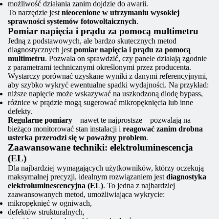
możliwość działania zanim dojdzie do awarii.
To narzędzie jest
nieocenione w utrzymaniu wysokiej
sprawności systemów fotowoltaicznych
.
Pomiar napięcia i prądu za pomocą multimetru
Jedną z podstawowych, ale bardzo skutecznych metod
diagnostycznych jest
pomiar napięcia i prądu za pomocą
multimetru
. Pozwala on sprawdzić, czy panele działają zgodnie
z parametrami technicznymi określonymi przez producenta.
Wystarczy porównać uzyskane wyniki z danymi referencyjnymi,
aby szybko wykryć ewentualne spadki wydajności. Na przykład:
niższe napięcie może wskazywać na uszkodzoną diodę bypass,
różnice w prądzie mogą sugerować mikropęknięcia lub inne
defekty.
Regularne pomiary
– nawet te najprostsze – pozwalają na
bieżąco monitorować stan instalacji i
reagować zanim drobna
usterka przerodzi się w poważny problem
.
Zaawansowane techniki: elektroluminescencja
(EL)
Dla najbardziej wymagających użytkowników, którzy oczekują
maksymalnej precyzji, idealnym rozwiązaniem jest
diagnostyka
elektroluminescencyjna (EL)
. To jedna z najbardziej
zaawansowanych metod, umożliwiająca wykrycie:
mikropęknięć w ogniwach,
defektów strukturalnych,