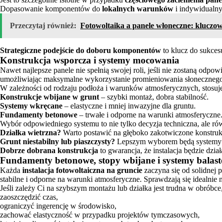
Dopasowanie komponentów do
lokalnych warunków
i indywidualny
Przeczytaj również:
Fotowoltaika a panele włoneczne: kluczow
Strategiczne podejście do doboru komponentów
to klucz do sukce
Konstrukcja wsporcza i systemy mocowania
Nawet najlepsze panele nie spełnią swojej roli, jeśli nie zostaną od
umożliwiając maksymalne wykorzystanie promieniowania słoneczneg
W zależności od rodzaju podłoża i warunków atmosferycznych, stosuj
Konstrukcje wbijane w grunt
– szybki montaż, dobra stabilność.
Systemy wkręcane
– elastyczne i mniej inwazyjne dla gruntu.
Fundamenty betonowe
– trwałe i odporne na warunki atmosferyczne
Wybór odpowiedniego systemu to nie tylko decyzja techniczna, ale r
Działka wietrzna?
Warto postawić na głęboko zakotwiczone konstruk
Grunt niestabilny lub piaszczysty?
Lepszym wyborem będą systemy 
Dobrze dobrana konstrukcja
to gwarancja, że instalacja będzie dział
Fundamenty betonowe, stopy wbijane i systemy balas
Każda
instalacja fotowoltaiczna na gruncie
zaczyna się od solidnej 
stabilne i odporne na warunki atmosferyczne. Sprawdzają się idealnie 
Jeśli zależy Ci na szybszym montażu lub działka jest trudna w obróbc
zaoszczędzić czas,
ograniczyć ingerencję w środowisko,
zachować elastyczność w przypadku projektów tymczasowych,