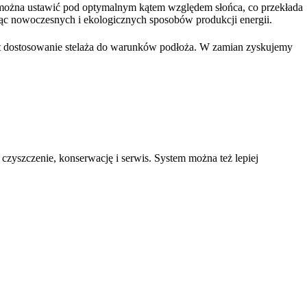
ożna ustawić pod optymalnym kątem względem słońca, co przekłada
ając nowoczesnych i ekologicznych sposobów produkcji energii.
t dostosowanie stelaża do warunków podłoża. W zamian zyskujemy
h czyszczenie, konserwację i serwis. System można też lepiej