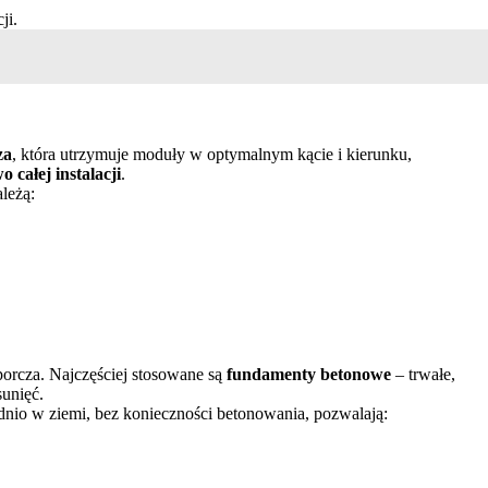
ji.
za
, która utrzymuje moduły w optymalnym kącie i kierunku,
o całej instalacji
.
leżą:
sporcza. Najczęściej stosowane są
fundamenty betonowe
– trwałe,
sunięć.
nio w ziemi, bez konieczności betonowania, pozwalają: