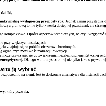
działki,
 maksymalną wydajnością przez cały rok
. Jednak zanim przystąpisz 
ową a gruntową to nie tylko kwestia dostępnej przestrzeni, ale
strate
 tego kompleksowo. Oprócz aspektów technicznych, należy uwzględnić
 przy większych instalacjach.
ojekt znajduje się w pobliżu obszarów chronionych.
ą ograniczyć możliwość realizacji inwestycji.
a może przyczynić się do zwiększenia niezależności energetycznej regi
 energetycznej
. Dlatego warto myśleć o niej nie tylko jako o prywatnej
warto ją wybrać
zpośrednio na ziemi. Jest to doskonała alternatywa dla instalacji da
owy
, który pozwala: