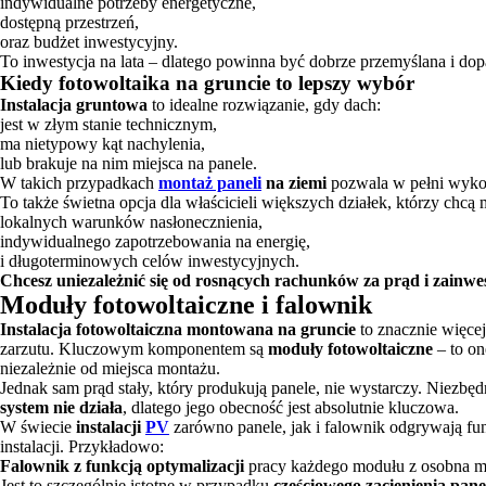
indywidualne potrzeby energetyczne,
dostępną przestrzeń,
oraz budżet inwestycyjny.
To inwestycja na lata – dlatego powinna być dobrze przemyślana i d
Kiedy fotowoltaika na gruncie to lepszy wybór
Instalacja gruntowa
to idealne rozwiązanie, gdy dach:
jest w złym stanie technicznym,
ma nietypowy kąt nachylenia,
lub brakuje na nim miejsca na panele.
W takich przypadkach
montaż paneli
na ziemi
pozwala w pełni wykorz
To także świetna opcja dla właścicieli większych działek, którzy chcą
lokalnych warunków nasłonecznienia,
indywidualnego zapotrzebowania na energię,
i długoterminowych celów inwestycyjnych.
Chcesz uniezależnić się od rosnących rachunków za prąd i zainw
Moduły fotowoltaiczne i falownik
Instalacja fotowoltaiczna montowana na gruncie
to znacznie więcej
zarzutu. Kluczowym komponentem są
moduły fotowoltaiczne
– to on
niezależnie od miejsca montażu.
Jednak sam prąd stały, który produkują panele, nie wystarczy. Niezbęd
system nie działa
, dlatego jego obecność jest absolutnie kluczowa.
W świecie
instalacji
PV
zarówno panele, jak i falownik odgrywają fun
instalacji. Przykładowo:
Falownik z funkcją optymalizacji
pracy każdego modułu z osobna m
Jest to szczególnie istotne w przypadku
częściowego zacienienia pane