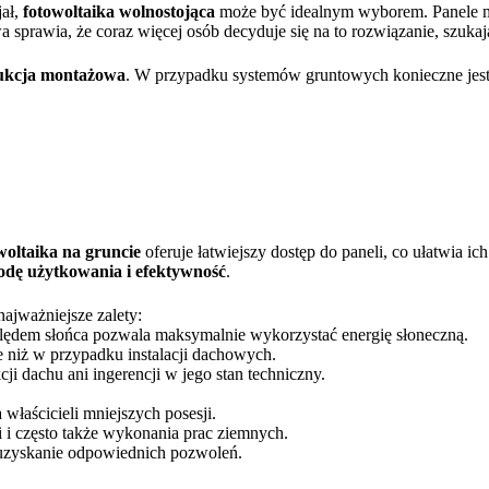
jał,
fotowoltaika wolnostojąca
może być idealnym wyborem. Panele m
wa sprawia, że coraz więcej osób decyduje się na to rozwiązanie, szuk
ukcja montażowa
. W przypadku systemów gruntowych konieczne jes
woltaika na gruncie
oferuje łatwiejszy dostęp do paneli, co ułatwia ic
odę użytkowania i efektywność
.
ajważniejsze zalety:
lędem słońca pozwala maksymalnie wykorzystać energię słoneczną.
e niż w przypadku instalacji dachowych.
i dachu ani ingerencji w jego stan techniczny.
właścicieli mniejszych posesji.
 i często także wykonania prac ziemnych.
 uzyskanie odpowiednich pozwoleń.