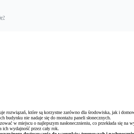
ję?
uje rozwiązań, które są korzystne zarówno dla środowiska, jak i dom
dach budynku nie nadaje się do montażu paneli słonecznych.
zować w miejscu o najlepszym nasłonecznieniu, co przekłada się na wy
 ich wydajność przez cały rok.
ecyzyjnego dostosowania do warunków terenowych i nasłonecznie