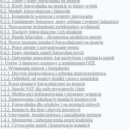
0.1.2.
Zalety i wady fotowoltaiki na gruncie
0.1.3.
Kiedy fotowoltaika na gruncie to lepszy wybór
0.2.
Moduły fotowoltaiczne i falownik
0.2.1.
Konstrukcja wsporcza i systemy mocowania
0.2.2.
Fundamenty betonowe, stopy wbijane i systemy balastowe
0.3.
Nowoczesne technologie zwiększające wydajność
0.3.1.
Trackery fotowoltaiczne i ich działanie
0.3.2.
Panele bifacjalne – dwustronna produkcja energii
0.4.
Proces montażu instalacji fotowoltaicznej na gruncie
0.4.1.
Prace ziemne i przygotowanie terenu
0.4.2.
Etapy montażu paneli fotowoltaicznych
0.4.3.
Optymalne ustawienie: kąt nachylenia i orientacja paneli
1.
Umów 3 darmowe rozmowy z instalatorami OZE
1.1.
Wymagania prawne i formalności
1.1.1.
Decyzja środowiskowa i ochrona przeciwpożarowa
1.1.2.
Odległość od granicy działki i prawo sąsiedzkie
1.2.
Koszt instalacji fotowoltaicznej na gruncie
1.2.1.
Stawki VAT dla osób prywatnych i firm
1.2.2.
Możliwości dofinansowania i programy wsparcia
1.3.
Zastosowania i lokalizacje instalacji gruntowych
1.3.1.
Fotowoltaika dla rolników i na gruntach rolnych
1.3.2.
Instalacje dla firm i dużych inwestycji
1.4.
Utrzymanie, bezpieczeństwo i zarządzanie terenem
1.4.1.
Monitoring i zabezpieczenia przed kradzieżą
1.4.2.
Czyszczenie paneli i konserwacja instalacji