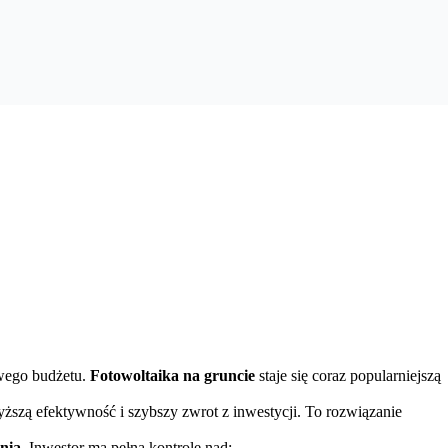
owego budżetu.
Fotowoltaika na gruncie
staje się coraz popularniejszą
ższą efektywność i szybszy zwrot z inwestycji. To rozwiązanie
nia
. Inwestor ma pełną kontrolę nad: