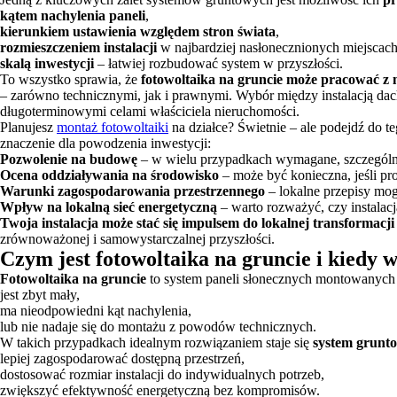
kątem nachylenia paneli
,
kierunkiem ustawienia względem stron świata
,
rozmieszczeniem instalacji
w najbardziej nasłonecznionych miejscach 
skalą inwestycji
– łatwiej rozbudować system w przyszłości.
To wszystko sprawia, że
fotowoltaika na gruncie może pracować z
– zarówno technicznymi, jak i prawnymi. Wybór między instalacją dach
długoterminowymi celami właściciela nieruchomości.
Planujesz
montaż fotowoltaiki
na działce? Świetnie – ale podejdź do
znaczenie dla powodzenia inwestycji:
Pozwolenie na budowę
– w wielu przypadkach wymagane, szczególnie
Ocena oddziaływania na środowisko
– może być konieczna, jeśli pr
Warunki zagospodarowania przestrzennego
– lokalne przepisy mog
Wpływ na lokalną sieć energetyczną
– warto rozważyć, czy instalacj
Twoja instalacja może stać się impulsem do lokalnej transformacji
zrównoważonej i samowystarczalnej przyszłości.
Czym jest fotowoltaika na gruncie i kiedy 
Fotowoltaika na gruncie
to system paneli słonecznych montowanych be
jest zbyt mały,
ma nieodpowiedni kąt nachylenia,
lub nie nadaje się do montażu z powodów technicznych.
W takich przypadkach idealnym rozwiązaniem staje się
system grunt
lepiej zagospodarować dostępną przestrzeń,
dostosować rozmiar instalacji do indywidualnych potrzeb,
zwiększyć efektywność energetyczną bez kompromisów.