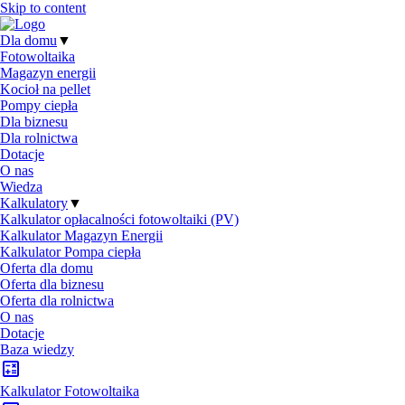
Skip to content
Dla domu
▼
Fotowoltaika
Magazyn energii
Kocioł na pellet
Pompy ciepła
Dla biznesu
Dla rolnictwa
Dotacje
O nas
Wiedza
Kalkulatory
▼
Kalkulator opłacalności fotowoltaiki (PV)
Kalkulator Magazyn Energii
Kalkulator Pompa ciepła
Oferta dla domu
Oferta dla biznesu
Oferta dla rolnictwa
O nas
Dotacje
Baza wiedzy
Kalkulator Fotowoltaika