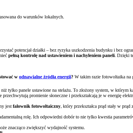
opasowana do warunków lokalnych.
ystać potencjał działki – bez ryzyka uszkodzenia budynku i bez ogra
 mieć
pełną kontrolę nad ustawieniem i nachyleniem paneli
. Dzięki 
estować w
odnawialne źródła energii
?
W takim razie fotowoltaika na 
 niż tylko panele ustawione na stelażu. To złożony system, w którym 
e przechwytują promienie słoneczne i przekształcają je w energię elek
ny jest
falownik fotowoltaiczny
, który przekształca prąd stały w prąd
damentalną rolę. Ich odpowiedni dobór to nie tylko kwestia parametró
oże znacząco zwiększyć wydajność systemu.
li
.