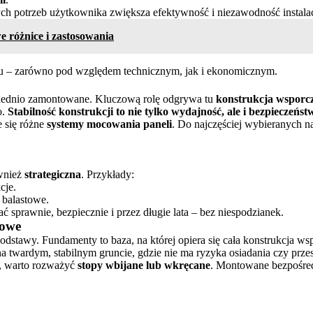
ch potrzeb użytkownika zwiększa efektywność i niezawodność instalac
e różnice i zastosowania
su – zarówno pod względem technicznym, jak i ekonomicznym.
powiednio zamontowane. Kluczową rolę odgrywa tu
konstrukcja wsporc
o.
Stabilność konstrukcji to nie tylko wydajność, ale i bezpieczeństw
e się różne
systemy mocowania paneli
. Do najczęściej wybieranych na
.
ównież
strategiczna
. Przykłady:
cje.
balastowe.
ać sprawnie, bezpiecznie i przez długie lata – bez niespodzianek.
towe
podstawy. Fundamenty to baza, na której opiera się cała konstrukcja w
na twardym, stabilnym gruncie, gdzie nie ma ryzyka osiadania czy prze
e, warto rozważyć
stopy wbijane lub wkręcane
. Montowane bezpośred