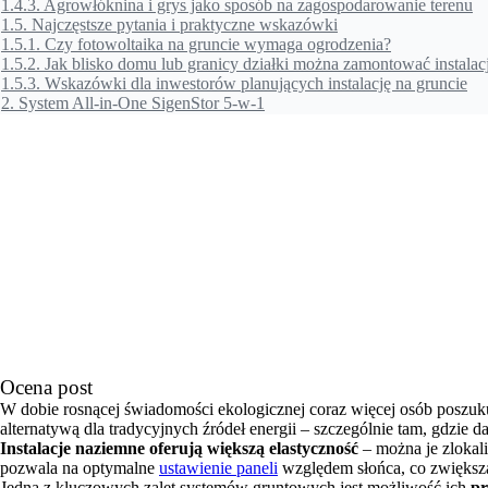
1.4.3.
Agrowłóknina i grys jako sposób na zagospodarowanie terenu
1.5.
Najczęstsze pytania i praktyczne wskazówki
1.5.1.
Czy fotowoltaika na gruncie wymaga ogrodzenia?
1.5.2.
Jak blisko domu lub granicy działki można zamontować instalac
1.5.3.
Wskazówki dla inwestorów planujących instalację na gruncie
2.
System All-in-One SigenStor 5-w-1
Ocena post
W dobie rosnącej świadomości ekologicznej coraz więcej osób poszuk
alternatywą dla tradycyjnych źródeł energii – szczególnie tam, gdzie 
Instalacje naziemne oferują większą elastyczność
– można je zlokali
pozwala na optymalne
ustawienie paneli
względem słońca, co zwiększa
Jedną z kluczowych zalet systemów gruntowych jest możliwość ich
pr