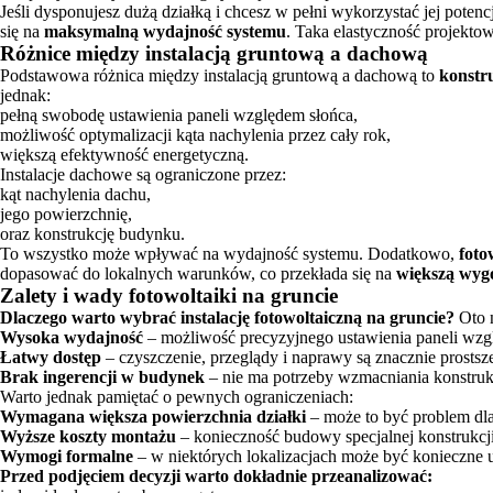
Jeśli dysponujesz dużą działką i chcesz w pełni wykorzystać jej potenc
się na
maksymalną wydajność systemu
. Taka elastyczność projekto
Różnice między instalacją gruntową a dachową
Podstawowa różnica między instalacją gruntową a dachową to
konstr
jednak:
pełną swobodę ustawienia paneli względem słońca,
możliwość optymalizacji kąta nachylenia przez cały rok,
większą efektywność energetyczną.
Instalacje dachowe są ograniczone przez:
kąt nachylenia dachu,
jego powierzchnię,
oraz konstrukcję budynku.
To wszystko może wpływać na wydajność systemu. Dodatkowo,
foto
dopasować do lokalnych warunków, co przekłada się na
większą wyg
Zalety i wady fotowoltaiki na gruncie
Dlaczego warto wybrać instalację fotowoltaiczną na gruncie?
Oto n
Wysoka wydajność
– możliwość precyzyjnego ustawienia paneli wzg
Łatwy dostęp
– czyszczenie, przeglądy i naprawy są znacznie prostsz
Brak ingerencji w budynek
– nie ma potrzeby wzmacniania konstrukcj
Warto jednak pamiętać o pewnych ograniczeniach:
Wymagana większa powierzchnia działki
– może to być problem dla 
Wyższe koszty montażu
– konieczność budowy specjalnej konstrukcji
Wymogi formalne
– w niektórych lokalizacjach może być konieczne
Przed podjęciem decyzji warto dokładnie przeanalizować: